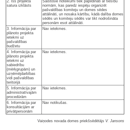
2. Īss projekta
Saistošie noteikumi tiek papildināti ar tiesību
satura izklāsts
normām, kas paredz iespēju organizēt
pašvaldības komiteju un domes sēdes
attālināti, un nosaka kārtību, kādā dalība domes
sēdēs un komiteju sēdēs var tikt nodrošināta
personām esot attālināti.
3. Informācija par
Nav ietekmes.
plānoto projekta
ietekmi uz
pašvaldības
budžetu
4. Informācija par
Nav ietekmes.
plānoto projekta
ietekmi uz
sabiedrību
(mērķgrupām) un
uzņēmējdarbības
vidi pašvaldības
teritorijā
5. Informācija par
Nav ietekmes.
administratīvajām
procedūrām
6. Informācija par
Nav notikušas.
konsultācijām ar
privātpersonām
Vaiņodes novada domes priekšsēdētājs
V. Jansons