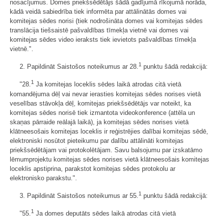
nosacījumus. Domes priekšsēdētājs šādā gadījumā rīkojumā norāda,
kādā veidā sabiedrība tiek informēta par attālinātās domes vai
komitejas sēdes norisi (tiek nodrošināta domes vai komitejas sēdes
translācija tiešsaistē pašvaldības tīmekļa vietnē vai domes vai
komitejas sēdes video ieraksts tiek ievietots pašvaldības tīmekļa
vietnē.".
1
2. Papildināt Saistošos noteikumus ar 28.
punktu šādā redakcijā:
1
"28.
Ja komitejas loceklis sēdes laikā atrodas citā vietā
komandējuma dēļ vai nevar ierasties komitejas sēdes norises vietā
veselības stāvokļa dēļ, komitejas priekšsēdētājs var noteikt, ka
komitejas sēdes norisē tiek izmantota videokonference (attēla un
skaņas pārraide reālajā laikā), ja komitejas sēdes norises vietā
klātneesošais komitejas loceklis ir reģistrējies dalībai komitejas sēdē,
elektroniski nosūtot pieteikumu par dalību attālināti komitejas
priekšsēdētājam vai protokolētājam. Savu balsojumu par izskatāmo
lēmumprojektu komitejas sēdes norises vietā klātneesošais komitejas
loceklis apstiprina, parakstot komitejas sēdes protokolu ar
elektronisko parakstu.".
1
3. Papildināt Saistošos noteikumus ar 55.
punktu šādā redakcijā:
1
"55.
Ja domes deputāts sēdes laikā atrodas citā vietā