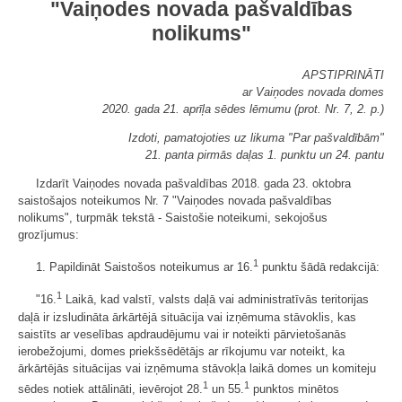
"Vaiņodes novada pašvaldības
nolikums"
APSTIPRINĀTI
ar Vaiņodes novada domes
2020. gada 21. aprīļa sēdes lēmumu (prot. Nr. 7, 2. p.)
Izdoti, pamatojoties uz likuma "Par pašvaldībām"
21. panta pirmās daļas 1. punktu un 24. pantu
Izdarīt Vaiņodes novada pašvaldības 2018. gada 23. oktobra
saistošajos noteikumos Nr. 7 "Vaiņodes novada pašvaldības
nolikums", turpmāk tekstā - Saistošie noteikumi, sekojošus
grozījumus:
1
1. Papildināt Saistošos noteikumus ar 16.
punktu šādā redakcijā:
1
"16.
Laikā, kad valstī, valsts daļā vai administratīvās teritorijas
daļā ir izsludināta ārkārtējā situācija vai izņēmuma stāvoklis, kas
saistīts ar veselības apdraudējumu vai ir noteikti pārvietošanās
ierobežojumi, domes priekšsēdētājs ar rīkojumu var noteikt, ka
ārkārtējās situācijas vai izņēmuma stāvokļa laikā domes un komiteju
1
1
sēdes notiek attālināti, ievērojot 28.
un 55.
punktos minētos