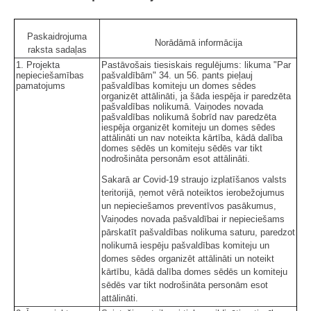
Paskaidrojuma
Norādāmā informācija
raksta sadaļas
1. Projekta
Pastāvošais tiesiskais regulējums: likuma "Par
nepieciešamības
pašvaldībām" 34. un 56. pants pieļauj
pamatojums
pašvaldības komiteju un domes sēdes
organizēt attālināti, ja šāda iespēja ir paredzēta
pašvaldības nolikumā. Vaiņodes novada
pašvaldības nolikumā šobrīd nav paredzēta
iespēja organizēt komiteju un domes sēdes
attālināti un nav noteikta kārtība, kādā dalība
domes sēdēs un komiteju sēdēs var tikt
nodrošināta personām esot attālināti.
Sakarā ar Covid-19 straujo izplatīšanos valsts
teritorijā, ņemot vērā noteiktos ierobežojumus
un nepieciešamos preventīvos pasākumus,
Vaiņodes novada pašvaldībai ir nepieciešams
pārskatīt pašvaldības nolikuma saturu, paredzot
nolikumā iespēju pašvaldības komiteju un
domes sēdes organizēt attālināti un noteikt
kārtību, kādā dalība domes sēdēs un komiteju
sēdēs var tikt nodrošināta personām esot
attālināti.