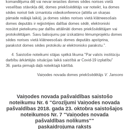
komandējuma dēļ vai nevar ierasties domes sēdes norises vietā
veselības stāvokļa dēļ, domes priekšsēdētājs var noteikt, ka domes
sēdes norisē tiek izmantota videokonference (attēla un skaņas
pārraide reālajā laikā), ja domes sēdes norises vietā klātneesošais
domes deputāts ir reģistrējies dalībai domes sēdē, elektroniski
nosūtot pieteikumu par dalību attālināti domes priekšsēdētājam vai
protokolētājam. Savu balsojumu par izskatāmo lēmumprojektu domes
sēdes norises vietā klātneesošais domes deputāts apstiprina,
parakstot domes sēdes protokolu ar elektronisko parakstu.".
4. Saistošie noteikumi stājas spēkā likuma "Par valsts institūciju
darbību ārkārtējās situācijas laikā saistībā ar Covid-19 izplatību"
36. panta pirmajā daļā noteiktajā kārtībā.
Vaiņodes novada domes priekšsēdētājs
V. Jansons
Vaiņodes novada pašvaldības saistošo
noteikumu Nr. 6 "Grozījumi Vaiņodes novada
pašvaldības 2018. gada 23. oktobra saistošajos
noteikumos Nr. 7 "Vaiņodes novada
pašvaldības nolikums""
paskaidrojuma raksts