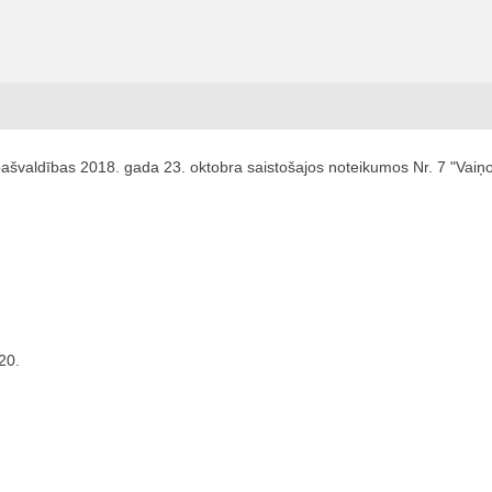
švaldības 2018. gada 23. oktobra saistošajos noteikumos Nr. 7 "Vaiņo
20.