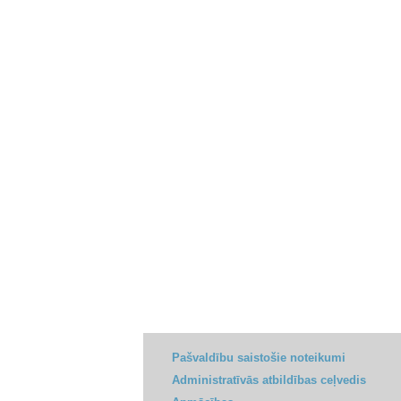
Pašvaldību saistošie noteikumi
Administratīvās atbildības ceļvedis