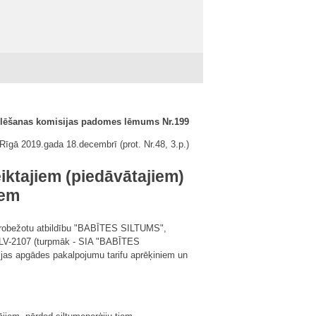
ulēšanas komisijas padomes lēmums Nr.199
Rīgā 2019.gada 18.decembrī (prot. Nr.48, 3.p.)
iktajiem (piedāvātajiem)
iem
ierobežotu atbildību "BABĪTES SILTUMS",
s, LV-2107 (turpmāk - SIA "BABĪTES
ijas apgādes pakalpojumu tarifu aprēķiniem un