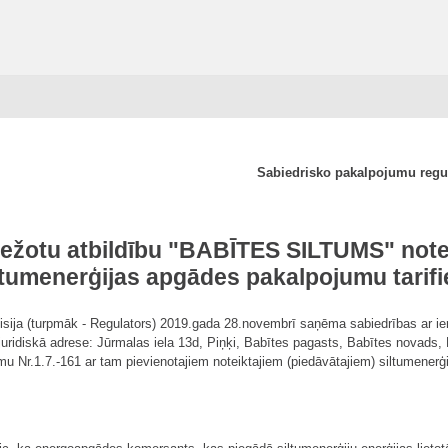
Sabiedrisko pakalpojumu reg
bežotu atbildību "BABĪTES SILTUMS" note
ltumenerģijas apgādes pakalpojumu tarif
sija (turpmāk - Regulators) 2019.gada 28.novembrī saņēma sabiedrības ar 
 juridiskā adrese: Jūrmalas iela 13d, Piņķi, Babītes pagasts, Babītes novad
Nr.1.7.-161 ar tam pievienotajiem noteiktajiem (piedāvātajiem) siltumenerģ