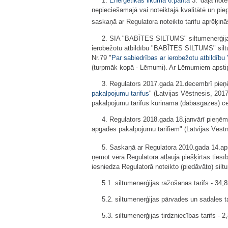
1.
Enerģētikas likuma
6.panta
3.
daļa note
nepieciešamajā vai noteiktajā kvalitātē un pie
saskaņā ar Regulatora noteikto tarifu aprēķi
2. SIA "BABĪTES SILTUMS" siltumenerģijas 
ierobežotu atbildību "BABĪTES SILTUMS" siltu
Nr.79 "
Par sabiedrības ar ierobežotu atbildī
(turpmāk kopā - Lēmumi). Ar Lēmumiem apstipr
3. Regulators 2017.gada 21.decembrī pie
pakalpojumu tarifus
" (Latvijas Vēstnesis, 201
pakalpojumu tarifus kurināmā (dabasgāzes) c
4. Regulators 2018.gada 18.janvārī pieņēm
apgādes pakalpojumu tarifiem" (Latvijas Vēstn
5. Saskaņā ar Regulatora 2010.gada 14.apr
ņemot vērā Regulatora atļaujā piešķirtās tie
iesniedza Regulatorā noteikto (piedāvāto) sil
5.1. siltumenerģijas ražošanas tarifs - 3
5.2. siltumenerģijas pārvades un sadales 
5.3. siltumenerģijas tirdzniecības tarifs 