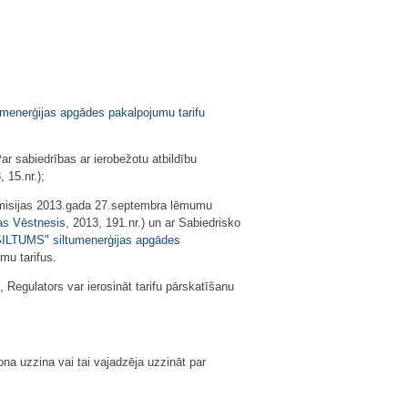
umenerģijas apgādes pakalpojumu tarifu
r sabiedrības ar ierobežotu atbildību
 15.nr.);
omisijas 2013.gada 27.septembra lēmumu
jas Vēstnesis
, 2013, 191.nr.) un ar Sabiedrisko
 SILTUMS" siltumenerģijas apgādes
mu tarifus.
egulators var ierosināt tarifu pārskatīšanu
na uzzina vai tai vajadzēja uzzināt par