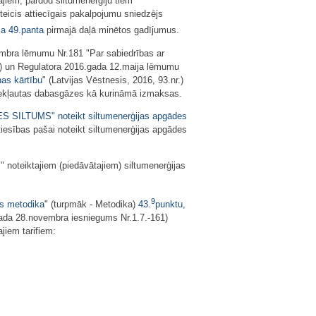
ājiem, pārdod siltumenerģiju tiem
oteicis attiecīgais pakalpojumu sniedzējs
ma
49.panta
pirmajā daļā minētos gadījumus.
embra lēmumu Nr.181 "Par sabiedrības ar
.) un Regulatora 2016.gada 12.maija lēmumu
as kārtību
" (Latvijas Vēstnesis, 2016, 93.nr.)
 iekļautas dabasgāzes kā kurināmā izmaksas.
TES SILTUMS" noteikt siltumenerģijas apgādes
tiesības pašai noteikt siltumenerģijas apgādes
noteiktajiem (piedāvātajiem) siltumenerģijas
9
as metodika
" (turpmāk - Metodika)
43.
punktu
,
gada 28.novembra iesniegums Nr.1.7.-161)
jiem tarifiem: