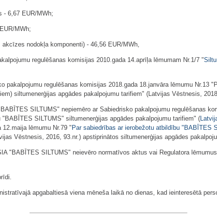
ifs - 6,67 EUR/MWh;
,86 EUR/MWh;
zes akcīzes nodokļa komponenti) - 46,56 EUR/MWh,
pakalpojumu regulēšanas komisijas 2010.gada 14.aprīļa lēmumam Nr.1/7 "
Silt
sko pakalpojumu regulēšanas komisijas 2018.gada 18.janvāra lēmumu Nr.13 "Pa
m) siltumenerģijas apgādes pakalpojumu tarifiem" (Latvijas Vēstnesis, 2018,
IA "BABĪTES SILTUMS" nepiemēro ar Sabiedrisko pakalpojumu regulēšanas k
ību "BABĪTES SILTUMS" siltumenerģijas apgādes pakalpojumu tarifiem" (
Latvi
 12.maija lēmumu Nr.79 "
Par sabiedrības ar ierobežotu atbildību "BABĪTES
tvijas Vēstnesis, 2016, 93.nr.) apstiprinātos siltumenerģijas apgādes pakalpoju
i SIA "BABĪTES SILTUMS" neievēro normatīvos aktus vai Regulatora lēmumus, R
īdi.
istratīvajā apgabaltiesā viena mēneša laikā no dienas, kad ieinteresētā perso