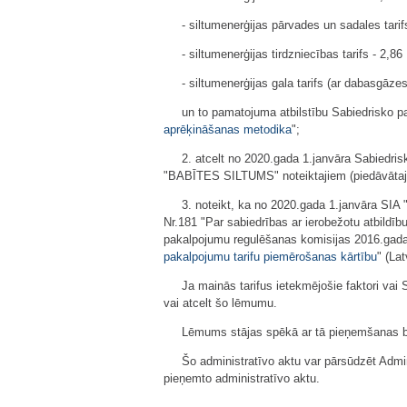
- siltumenerģijas pārvades un sadales tar
- siltumenerģijas tirdzniecības tarifs - 2
- siltumenerģijas gala tarifs (ar dabasgā
un to pamatojuma atbilstību Sabiedrisko 
aprēķināšanas metodika
";
2. atcelt no 2020.gada 1.janvāra Sabiedri
"BABĪTES SILTUMS" noteiktajiem (piedāvātajie
3. noteikt, ka no 2020.gada 1.janvāra S
Nr.181 "Par sabiedrības ar ierobežotu atbild
pakalpojumu regulēšanas komisijas 2016.gada
pakalpojumu tarifu piemērošanas kārtību
" (La
Ja mainās tarifus ietekmējošie faktori va
vai atcelt šo lēmumu.
Lēmums stājas spēkā ar tā pieņemšanas br
Šo administratīvo aktu var pārsūdzēt Admin
pieņemto administratīvo aktu.