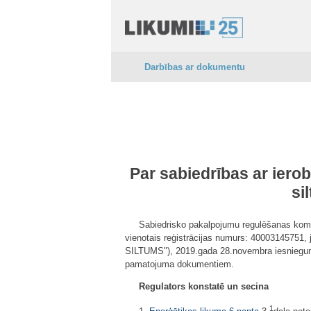
Darbības ar dokumentu
Par sabiedrības ar iero
si
Sabiedrisko pakalpojumu regulēšanas komi
vienotais reģistrācijas numurs: 40003145751,
SILTUMS"), 2019.gada 28.novembra iesniegumu 
pamatojuma dokumentiem.
Regulators konstatē un secina
1