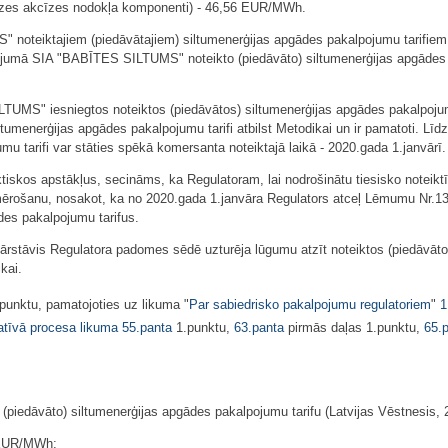
sgāzes akcīzes nodokļa komponenti) - 46,56 EUR/MWh.
oteiktajiem (piedāvātajiem) siltumenerģijas apgādes pakalpojumu tarifiem i
ņojumā SIA "BABĪTES SILTUMS" noteikto (piedāvāto) siltumenerģijas apgādes
LTUMS" iesniegtos noteiktos (piedāvātos) siltumenerģijas apgādes pakalpoju
tumenerģijas apgādes pakalpojumu tarifi atbilst Metodikai un ir pamatoti. L
mu tarifi var stāties spēkā komersanta noteiktajā laikā - 2020.gada 1.janvārī.
tiskos apstākļus, secināms, ka Regulatoram, lai nodrošinātu tiesisko noteiktī
ērošanu, nosakot, ka no 2020.gada 1.janvāra Regulators atceļ Lēmumu Nr.
es pakalpojumu tarifus.
rstāvis Regulatora padomes sēdē uzturēja lūgumu atzīt noteiktos (piedāvāto
kai.
punktu, pamatojoties uz likuma "
Par sabiedrisko pakalpojumu regulatoriem
"
1
atīvā procesa likuma
55.panta
1.punktu,
63.panta
pirmās daļas 1.punktu,
65.
piedāvāto) siltumenerģijas apgādes pakalpojumu tarifu (Latvijas Vēstnesis, 2
5 EUR/MWh;