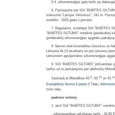
5.4. siltumenerģijas gala tarifs (ar daba
6. Paziņojums par SIA "BABĪTES SILTUMS" n
izdevumā "Latvijas Vēstnesis", 241.nr. Pazi
norādīts - 2020.gada 1.janvāris.
7. Regulators, izvērtējot SIA "BABĪTES SI
"BABĪTES SILTUMS" noteiktie (piedāvātie) sil
(piedāvātie) siltumenerģijas apgādes pakalpoju
8. Ņemot vērā konstatētos tiesiskos un fak
Lēmuma Nr.13 atcelšanu un par Lēmumu piem
Lēmumiem apstiprinātos siltumenerģijas apgād
9. SIA "BABĪTES SILTUMS" pilnvarotais pā
tarifus un to pamatojumu par atbilstošu Metodi
9
10
11
Saskaņā ar Metodikas 43.
, 43.
un 43.
1
Enerģētikas likuma
6.panta
3.
daļu,
Administr
trešo daļu,
padome nolemj:
1. atzīt SIA "BABĪTES SILTUMS" noteikto (
- siltumenerģijas ražošanas tarifs - 34,8