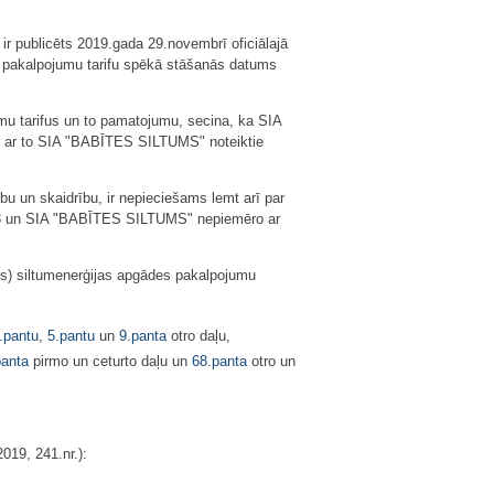
r publicēts 2019.gada 29.novembrī oficiālajā
 pakalpojumu tarifu spēkā stāšanās datums
mu tarifus un to pamatojumu, secina, ka SIA
īdz ar to SIA "BABĪTES SILTUMS" noteiktie
bu un skaidrību, ir nepieciešams lemt arī par
13 un SIA "BABĪTES SILTUMS" nepiemēro ar
s) siltumenerģijas apgādes pakalpojumu
.pantu
,
5.pantu
un
9.panta
otro daļu,
panta
pirmo un ceturto daļu un
68.panta
otro un
019, 241.nr.):