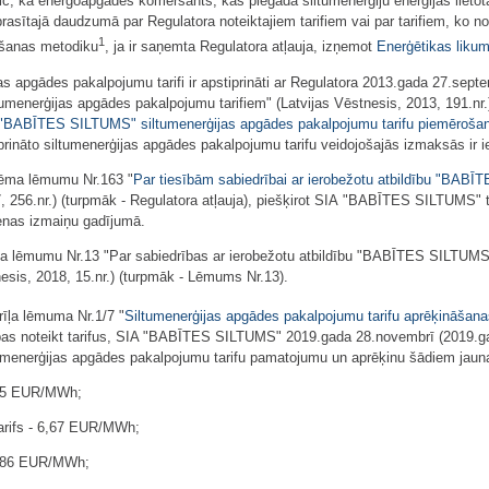
ic, ka energoapgādes komersants, kas piegādā siltumenerģiju enerģijas lietot
prasītajā daudzumā par Regulatora noteiktajiem tarifiem vai par tarifiem, ko n
1
nāšanas metodiku
, ja ir saņemta Regulatora atļauja, izņemot
Enerģētikas liku
apgādes pakalpojumu tarifi ir apstiprināti ar Regulatora 2013.gada 27.sept
menerģijas apgādes pakalpojumu tarifiem" (Latvijas Vēstnesis, 2013, 191.nr
bu "BABĪTES SILTUMS" siltumenerģijas apgādes pakalpojumu tarifu piemērošan
ināto siltumenerģijas apgādes pakalpojumu tarifu veidojošajās izmaksās ir
ņēma lēmumu Nr.163 "
Par tiesībām sabiedrībai ar ierobežotu atbildību "BABĪ
7, 256.nr.) (turpmāk - Regulatora atļauja), piešķirot SIA "BABĪTES SILTUMS" 
enas izmaiņu gadījumā.
a lēmumu Nr.13 "Par sabiedrības ar ierobežotu atbildību "BABĪTES SILTUMS" 
esis, 2018, 15.nr.) (turpmāk - Lēmums Nr.13).
īļa lēmuma Nr.1/7 "
Siltumenerģijas apgādes pakalpojumu tarifu aprēķināšan
sības noteikt tarifus, SIA "BABĪTES SILTUMS" 2019.gada 28.novembrī (2019.
tumenerģijas apgādes pakalpojumu tarifu pamatojumu un aprēķinu šādiem jauna
4,85 EUR/MWh;
tarifs - 6,67 EUR/MWh;
- 2,86 EUR/MWh;