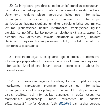
30. Ja ir izpildītas prasības attiecībā uz informācijas pieprasījumu
un maksa par pakalpojumu ir atzīta par saņemtu valsts budžetā,
Uzņēmumu reģistrs piecu darbdienu laikā pēc informācijas
pieprasījuma saņemšanas pieņem lēmumu par informācijas
izsniegšanas līguma slēgšanu un divu darbdienu laikā pēc minētā
lēmuma pieņemšanas nosūta informācijas izsniegšanas līguma
projektu uz norādīto kontaktpersonas elektroniskā pasta adresi (ja
personai nav aktivizēta oficiālā elektroniskā adrese), norādot
Uzņēmumu reģistra kontaktpersonas vārdu, uzvārdu, amatu un
elektroniskā pasta adresi.
31. Pēc informācijas izsniegšanas līguma projekta saņemšanas
informācijas pieprasītājs to paraksta un nosūta Uzņēmumu reģistram.
Informācijas izsniegšanas līgums stājas spēkā pēc tā abpusējas
parakstīšanas.
32. Ja Uzņēmumu reģistrs konstatē, ka nav izpildītas šajos
noteikumos paredzētās prasības attiecībā uz informācijas
pieprasījumu vai maksa par pakalpojumu nevar tikt atzīta par saņemtu
valsts budžetā, vai informācijas saņēmējs ir trešā valsts vai
starptautiskā organizācija Eiropas Parlamenta un Padomes
2016. gada 27. aprīļa Regulas (ES)
2016/679
par fizisku personu