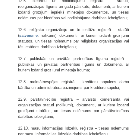
12.5. biedrību un nodibinājumu reģistrā – statūti,
reorganizācijas līgums un gada pārskats, dokumenti, ar kuriem
izdarīti grozījumi iepriekš minētajos dokumentos, un tiesas
nolēmums par biedrības vai nodibinājuma darbības izbeigšanu;
12.6. reliģisko organizāciju un to iestāžu reģistrā – statūti
(
satversme
, nolikumi), dokumenti, ar kuriem izdarīti grozījumi
statūtos, un tiesas nolēmums par reliģiskās organizācijas vai
tās iestādes darbības izbeigšanu;
12.7. publiskās un privātās partnerības līgumu reģistrā –
publiskās un privātās partnerības līgums un dokumenti, ar
kuriem izdarīti grozījumi minētajā līgumā;
12.8. maksātnespējas reģistrā – kreditoru sapulces darba
kārtība un administratora paziņojums par kreditoru sapulci;
12.9. pārstāvniecību reģistrā – ārvalsts komersanta vai
organizācijas statūti (nolikumi), dokumenti, ar kuriem izdarīti
grozījumi statūtos, un tiesas nolēmums par pārstāvniecības
darbības izbeigšanu;
12.10. masu informācijas līdzekļu reģistrā – tiesas nolēmums
par masu informācijas līdzekļa darbības izbeigšanu.