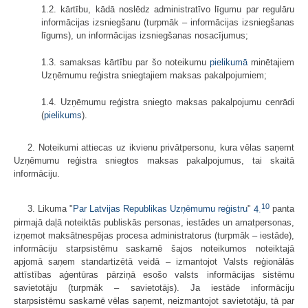
1.2. kārtību, kādā noslēdz administratīvo līgumu par regulāru
informācijas izsniegšanu (turpmāk – informācijas izsniegšanas
līgums), un informācijas izsniegšanas nosacījumus;
1.3. samaksas kārtību par šo noteikumu
pielikumā
minētajiem
Uzņēmumu reģistra sniegtajiem maksas pakalpojumiem;
1.4. Uzņēmumu reģistra sniegto maksas pakalpojumu cenrādi
(
pielikums
).
2. Noteikumi attiecas uz ikvienu privātpersonu, kura vēlas saņemt
Uzņēmumu reģistra sniegtos maksas pakalpojumus, tai skaitā
informāciju.
10
3. Likuma "
Par Latvijas Republikas Uzņēmumu reģistru
"
4.
panta
pirmajā daļā noteiktās publiskās personas, iestādes un amatpersonas,
izņemot maksātnespējas procesa administratorus (turpmāk – iestāde),
informāciju starpsistēmu saskarnē šajos noteikumos noteiktajā
apjomā saņem standartizētā veidā – izmantojot Valsts reģionālās
attīstības aģentūras pārziņā esošo valsts informācijas sistēmu
savietotāju (turpmāk – savietotājs). Ja iestāde informāciju
starpsistēmu saskarnē vēlas saņemt, neizmantojot savietotāju, tā par