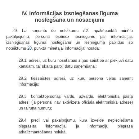
IV. Informācijas izsniegšanas līguma
noslēgšana un nosacījumi
29. Lai saņemtu šo noteikumu 7.2. apakšpunktā minēto
pakalpojumu, persona iesniedz iesniegumu par informācijas
izsniegšanas līguma noslēgšanu un iesniegumā papildus šo
noteiktumu
20.
punktā minētajai informācijai norāda:
29.1. adresi, uz kuru nosūtāmas ziņas saistībā ar piekļuvi datu
kanālam, tai skaitā paroli datu saņemšanai;
29.2. tiešsaistes adresi, uz kuru persona vēlas saņemt
informāciju;
29.3. kontaktpersonas vārdu, uzvārdu, elektroniskā pasta
adresi (ja personai nav aktivizēta oficiālā elektroniskā adrese)
un tālruņa numuru;
29.4. preci vai pakalpojumu, kura izveidei nepieciešama
pieprasītā informācija, ja informāciju pieprasa
atkalizmantošanas nolūkā.