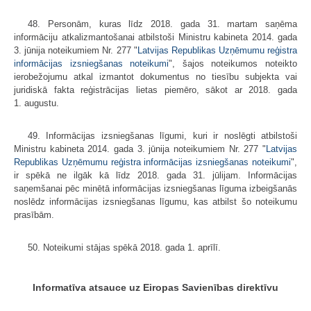
48. Personām, kuras līdz 2018. gada 31. martam saņēma
informāciju atkalizmantošanai atbilstoši Ministru kabineta 2014. gada
3. jūnija noteikumiem Nr. 277 "
Latvijas Republikas Uzņēmumu reģistra
informācijas izsniegšanas noteikumi
", šajos noteikumos noteikto
ierobežojumu atkal izmantot dokumentus no tiesību subjekta vai
juridiskā fakta reģistrācijas lietas piemēro, sākot ar 2018. gada
1. augustu.
49. Informācijas izsniegšanas līgumi, kuri ir noslēgti atbilstoši
Ministru kabineta 2014. gada 3. jūnija noteikumiem Nr. 277 "
Latvijas
Republikas Uzņēmumu reģistra informācijas izsniegšanas noteikumi
",
ir spēkā ne ilgāk kā līdz 2018. gada 31. jūlijam. Informācijas
saņemšanai pēc minētā informācijas izsniegšanas līguma izbeigšanās
noslēdz informācijas izsniegšanas līgumu, kas atbilst šo noteikumu
prasībām.
50. Noteikumi stājas spēkā 2018. gada 1. aprīlī.
Informatīva atsauce uz Eiropas Savienības direktīvu