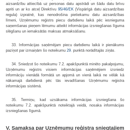
aizsardzību attiecībā uz personas datu apstrādi un šādu datu brīvu
apriti un ar ko atceļ Direktīvu
95/46/EK
(Vispārīgā datu aizsardzības
regula) izpratnē, kas nenodrošina pietiekamu datu aizsardzības
līmeni, Uzņēmumu reģistrs piecu darbdienu laikā pēc iesnieguma
saņemšanas pieņem lēmumu atteikt informācijas izsniegšanas līguma
slēgšanu un iemaksātās maksas atmaksāšanu.
33. Informācijas saņēmējam piecu darbdienu laikā ir pienākums
paziņot par izmaiņām šo noteikumu
29.
punktā norādītajās ziņās.
34. Sniedzot šo noteikumu 7.2. apakšpunktā minēto pakalpojumu,
Uzņēmumu reģistrs visiem informācijas saņēmējiem izsniedz
informāciju vienādā formātā un apjomā un vienā laikā ne vēlāk kā
nākamajā darbdienā pēc tās ievadīšanas Uzņēmumu reģistra
informācijas sistēmā.
35. Termiņu, kad uzsākama informācijas izsniegšana šo
noteikumu 7.2. apakšpunktā noteiktajā veidā, nosaka informācijas
izsniegšanas līgumā.
V. Samaksa par Uzņēmumu reģistra sniegtajiem