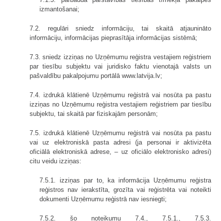
izmantošanai;
7.2. regulāri sniedz informāciju, tai skaitā atjaunināto
informāciju, informācijas pieprasītāja informācijas sistēmā;
7.3. sniedz izziņas no Uzņēmumu reģistra vestajiem reģistriem
par tiesību subjektu vai juridisko faktu vienotajā valsts un
pašvaldību pakalpojumu portālā www.latvija.lv;
7.4. izdrukā klātienē Uzņēmumu reģistrā vai nosūta pa pastu
izziņas no Uzņēmumu reģistra vestajiem reģistriem par tiesību
subjektu, tai skaitā par fiziskajām personām;
7.5. izdrukā klātienē Uzņēmumu reģistrā vai nosūta pa pastu
vai uz elektroniskā pasta adresi (ja personai ir aktivizēta
oficiālā elektroniskā adrese, – uz oficiālo elektronisko adresi)
citu veidu izziņas:
7.5.1. izziņas par to, ka informācija Uzņēmumu reģistra
reģistros nav ierakstīta, grozīta vai reģistrēta vai noteikti
dokumenti Uzņēmumu reģistrā nav iesniegti;
7.5.2. šo noteikumu 7.4., 7.5.1., 7.5.3.