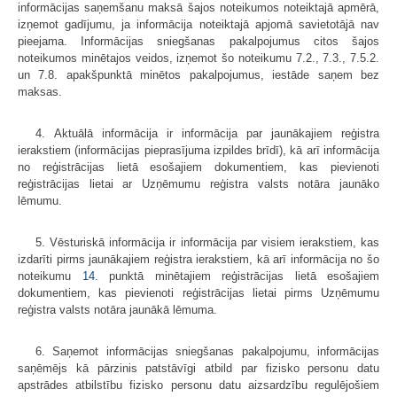
informācijas saņemšanu maksā šajos noteikumos noteiktajā apmērā,
izņemot gadījumu, ja informācija noteiktajā apjomā savietotājā nav
pieejama. Informācijas sniegšanas pakalpojumus citos šajos
noteikumos minētajos veidos, izņemot šo noteikumu 7.2., 7.3., 7.5.2.
un 7.8. apakšpunktā minētos pakalpojumus, iestāde saņem bez
maksas.
4. Aktuālā informācija ir informācija par jaunākajiem reģistra
ierakstiem (informācijas pieprasījuma izpildes brīdī), kā arī informācija
no reģistrācijas lietā esošajiem dokumentiem, kas pievienoti
reģistrācijas lietai ar Uzņēmumu reģistra valsts notāra jaunāko
lēmumu.
5. Vēsturiskā informācija ir informācija par visiem ierakstiem, kas
izdarīti pirms jaunākajiem reģistra ierakstiem, kā arī informācija no šo
noteikumu
14.
punktā minētajiem reģistrācijas lietā esošajiem
dokumentiem, kas pievienoti reģistrācijas lietai pirms Uzņēmumu
reģistra valsts notāra jaunākā lēmuma.
6. Saņemot informācijas sniegšanas pakalpojumu, informācijas
saņēmējs kā pārzinis patstāvīgi atbild par fizisko personu datu
apstrādes atbilstību fizisko personu datu aizsardzību regulējošiem