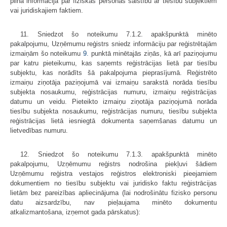
pilna informācija par fiziskās personas saistību ar tiesību subjektiem
vai juridiskajiem faktiem.
11. Sniedzot šo noteikumu 7.1.2. apakšpunktā minēto
pakalpojumu, Uzņēmumu reģistrs sniedz informāciju par reģistrētajām
izmaiņām šo noteikumu
9.
punktā minētajās ziņās, kā arī paziņojumu
par katru pieteikumu, kas saņemts reģistrācijas lietā par tiesību
subjektu, kas norādīts šā pakalpojuma pieprasījumā. Reģistrēto
izmaiņu ziņotāja paziņojumā vai izmaiņu sarakstā norāda tiesību
subjekta nosaukumu, reģistrācijas numuru, izmaiņu reģistrācijas
datumu un veidu. Pieteikto izmaiņu ziņotāja paziņojumā norāda
tiesību subjekta nosaukumu, reģistrācijas numuru, tiesību subjekta
reģistrācijas lietā iesniegtā dokumenta saņemšanas datumu un
lietvedības numuru.
12. Sniedzot šo noteikumu 7.1.3. apakšpunktā minēto
pakalpojumu, Uzņēmumu reģistrs nodrošina piekļuvi šādiem
Uzņēmumu reģistra vestajos reģistros elektroniski pieejamiem
dokumentiem no tiesību subjektu vai juridisko faktu reģistrācijas
lietām bez pareizības apliecinājuma (lai nodrošinātu fizisko personu
datu aizsardzību, nav pieļaujama minēto dokumentu
atkalizmantošana, izņemot gada pārskatus):