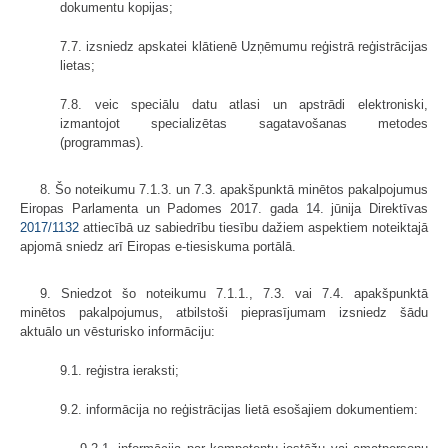
dokumentu kopijas;
7.7. izsniedz apskatei klātienē Uzņēmumu reģistrā reģistrācijas
lietas;
7.8. veic speciālu datu atlasi un apstrādi elektroniski,
izmantojot specializētas sagatavošanas metodes
(programmas).
8. Šo noteikumu 7.1.3. un 7.3. apakšpunktā minētos pakalpojumus
Eiropas Parlamenta un Padomes 2017. gada 14. jūnija Direktīvas
2017/1132
attiecībā uz sabiedrību tiesību dažiem aspektiem noteiktajā
apjomā sniedz arī Eiropas e-tiesiskuma portālā.
9. Sniedzot šo noteikumu 7.1.1., 7.3. vai 7.4. apakšpunktā
minētos pakalpojumus, atbilstoši pieprasījumam izsniedz šādu
aktuālo un vēsturisko informāciju:
9.1. reģistra ieraksti;
9.2. informācija no reģistrācijas lietā esošajiem dokumentiem: