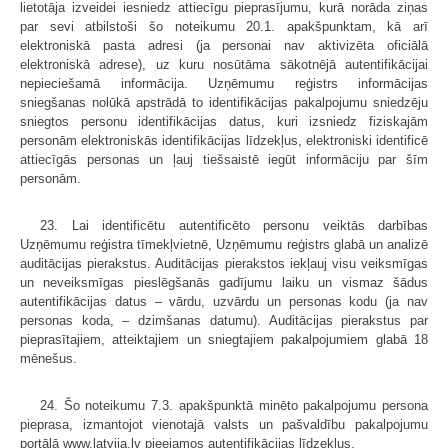
lietotāja izveidei iesniedz attiecīgu pieprasījumu, kurā norāda ziņas
par sevi atbilstoši šo noteikumu 20.1. apakšpunktam, kā arī
elektroniskā pasta adresi (ja personai nav aktivizēta oficiālā
elektroniskā adrese), uz kuru nosūtāma sākotnējā autentifikācijai
nepieciešamā informācija. Uzņēmumu reģistrs informācijas
sniegšanas nolūkā apstrādā to identifikācijas pakalpojumu sniedzēju
sniegtos personu identifikācijas datus, kuri izsniedz fiziskajām
personām elektroniskās identifikācijas līdzekļus, elektroniski identificē
attiecīgās personas un ļauj tiešsaistē iegūt informāciju par šīm
personām.
23. Lai identificētu autentificēto personu veiktās darbības
Uzņēmumu reģistra tīmekļvietnē, Uzņēmumu reģistrs glabā un analizē
auditācijas pierakstus. Auditācijas pierakstos iekļauj visu veiksmīgas
un neveiksmīgas pieslēgšanās gadījumu laiku un vismaz šādus
autentifikācijas datus – vārdu, uzvārdu un personas kodu (ja nav
personas koda, – dzimšanas datumu). Auditācijas pierakstus par
pieprasītajiem, atteiktajiem un sniegtajiem pakalpojumiem glabā 18
mēnešus.
24. Šo noteikumu 7.3. apakšpunktā minēto pakalpojumu persona
pieprasa, izmantojot vienotajā valsts un pašvaldību pakalpojumu
portālā www.latvija.lv pieejamos autentifikācijas līdzekļus.