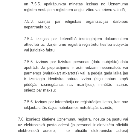
un 7.5.5. apakšpunktā minētās izziņas no Uzņēmumu
reģistra vestajiem reģistriem angļu, vācu vai krievu valodā;
7.5.3. izziņas par reliģiskās organizācijas darbības
nepārtrauktību;
7.5.4. izziņas par lietvedībā iesniegtajiem dokumentiem
attiecībā uz Uzņēmumu reģistrā reģistrētu tiesību subjektu
vai juridisko faktu;
7.5.5. izziņas par fiziskas personas (datu subjekta) datu
apstrādi. Ja pieprasījums ir acīmredzami nepamatots vai
pārmērīgs (vairākkārt atkārtots) vai ja pēdējā gada laikā jau
ir izsniegta identiska satura izziņa (ziņu saturs kopš
pēdējās izsniegšanas nav mainījies), minētās izziņas
sniedz par maksu;
7.5.6. izziņas par informāciju no reģistrācijas lietas, kas nav
iekļauta citās šajos noteikumos noteiktajās izziņās;
7.6. izsniedz klātienē Uzņēmumu reģistrā, nosūta pa pastu vai
uz elektroniskā pasta adresi (ja personai ir aktivizēta oficiālā
elektroniskā adrese, – uz oficiālo elektronisko adresi)