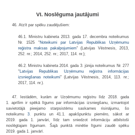
VI. Noslēguma jautājumi
46. Atzīt par spēku zaudējušiem:
46.1. Ministru kabineta 2013. gada 17. decembra noteikumus
Nr. 1525 "
Noteikumi par Latvijas Republikas Uzņēmumu
reģistra maksas pakalpojumiem
" (Latvijas Vēstnesis, 2013,
252. nr.; 2014, 252. nr.; 2017, 114. nr.);
46.2. Ministru kabineta 2014. gada 3. jūnija noteikumus Nr. 277
"
Latvijas Republikas Uzņēmumu reģistra informācijas
izsniegšanas noteikumi
" (Latvijas Vēstnesis, 2014, 113. nr.;
2017, 114. nr.).
47. Iestādēm, kurām ar Uzņēmumu reģistru līdz 2018. gada
1. aprīlim ir spēkā līgums par informācijas izsniegšanu, izmantojot
savietotājā pieejamo starpsistēmu saskarnes risinājumu, šo
noteikumu
3.
punktu un 41.1. apakšpunktu piemēro, sākot ar
2019. gada 1. janvāri, līdz tam sniedzot informāciju atbilstoši
noslēgtajam līgumam. Šajā punktā minētie līgumi zaudē spēku
2019. gada 1. janvārī.