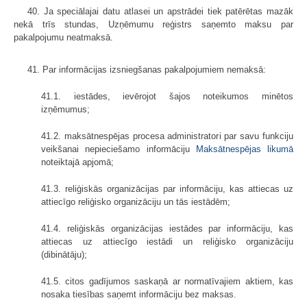
40. Ja speciālajai datu atlasei un apstrādei tiek patērētas mazāk
nekā trīs stundas, Uzņēmumu reģistrs saņemto maksu par
pakalpojumu neatmaksā.
41. Par informācijas izsniegšanas pakalpojumiem nemaksā:
41.1. iestādes, ievērojot šajos noteikumos minētos
izņēmumus;
41.2. maksātnespējas procesa administratori par savu funkciju
veikšanai nepieciešamo informāciju
Maksātnespējas likumā
noteiktajā apjomā;
41.3. reliģiskās organizācijas par informāciju, kas attiecas uz
attiecīgo reliģisko organizāciju un tās iestādēm;
41.4. reliģiskās organizācijas iestādes par informāciju, kas
attiecas uz attiecīgo iestādi un reliģisko organizāciju
(dibinātāju);
41.5. citos gadījumos saskaņā ar normatīvajiem aktiem, kas
nosaka tiesības saņemt informāciju bez maksas.