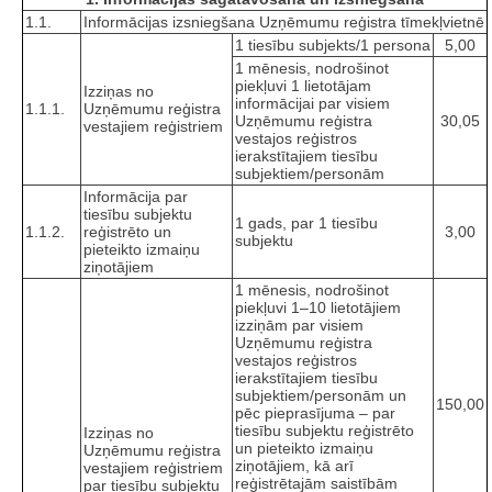
1.1.
Informācijas izsniegšana Uzņēmumu reģistra tīmekļvietnē
1 tiesību subjekts/1 persona
5,00
1 mēnesis, nodrošinot
piekļuvi 1 lietotājam
Izziņas no
informācijai par visiem
1.1.1.
Uzņēmumu reģistra
Uzņēmumu reģistra
30,05
vestajiem reģistriem
vestajos reģistros
ierakstītajiem tiesību
subjektiem/personām
Informācija par
tiesību subjektu
1 gads, par 1 tiesību
1.1.2.
reģistrēto un
3,00
subjektu
pieteikto izmaiņu
ziņotājiem
1 mēnesis, nodrošinot
piekļuvi 1–10 lietotājiem
izziņām par visiem
Uzņēmumu reģistra
vestajos reģistros
ierakstītajiem tiesību
subjektiem/personām un
150,00
pēc pieprasījuma – par
tiesību subjektu reģistrēto
Izziņas no
un pieteikto izmaiņu
Uzņēmumu reģistra
ziņotājiem, kā arī
vestajiem reģistriem
reģistrētajām saistībām
par tiesību subjektu