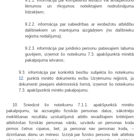
9.2.1. informācija par kompetentu iestāžu vai amatpersonu
lēmumos un rīkojumos noteiktajiem nodrošinājuma
līdzekļiem;
9.2.2. informācija par sabiedrības ar ierobežotu atbildību
dalībniekiem un mantojuma aizgādņiem (no dalībnieku
reģistra nodalījuma);
9.2.3. informācija par juridisko personu patiesajiem labuma
guvējiem, izņemot šo noteikumu 7.3. apakšpunktā minētā
pakalpojuma ietvaros;
9.3. informācija par konkrētā tiesību subjekta šo noteikumu
12.
punktā minēto dokumentu esību Uzņēmumu reģistrā, ja
dokumenti pieejami elektroniskā formā, izņemot šo noteikumu
7.3. apakšpunktā minēto pakalpojumu.
10. Sniedzot šo noteikumu 7.1.1. apakšpunktā minēto
pakalpojumu, lai aizsargātu fiziskās personas datus, sākotnējo
meklēšanas rezultātu uzskaitījumā attēlo ievadītajiem kritērijiem
atbilstošas fiziskās personas vārdu, uzvārdu un personas koda
pirmos četrus ciparus, bet, ja personai nav personas koda, –
dzimšanas dienu un mēnesi. Izziņā par fizisko personu tiek attēlota