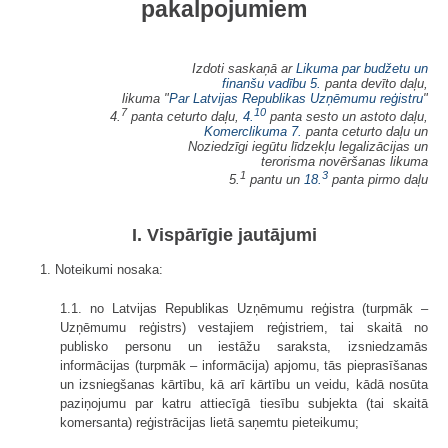
pakalpojumiem
Izdoti saskaņā ar
Likuma par budžetu un
finanšu vadību
5.
panta devīto daļu,
likuma "
Par Latvijas Republikas Uzņēmumu reģistru
"
7
10
4.
panta ceturto daļu,
4.
panta sesto un astoto daļu,
Komerclikuma
7.
panta ceturto daļu un
Noziedzīgi iegūtu līdzekļu legalizācijas un
terorisma novēršanas likuma
1
3
5.
pantu un
18.
panta pirmo daļu
I. Vispārīgie jautājumi
1. Noteikumi nosaka:
1.1. no Latvijas Republikas Uzņēmumu reģistra (turpmāk –
Uzņēmumu reģistrs) vestajiem reģistriem, tai skaitā no
publisko personu un iestāžu saraksta, izsniedzamās
informācijas (turpmāk – informācija) apjomu, tās pieprasīšanas
un izsniegšanas kārtību, kā arī kārtību un veidu, kādā nosūta
paziņojumu par katru attiecīgā tiesību subjekta (tai skaitā
komersanta) reģistrācijas lietā saņemtu pieteikumu;