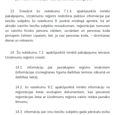
13. Sniedzot šo noteikumu 7.1.4. apakšpunktā minēto
pakalpojumu, Uzņēmumu reģistrs nodrošina piekļuvi informācijai par
tiesību subjektu šo noteikumu
9.
punktā minētajā apmērā, kā arī
aktuālo saistīto tiesību subjektu nosaukumam, reģistrācijas numuram
un saistīto fizisko personu vārdam, uzvārdam un personas koda
pirmajiem četriem cipariem, bet, ja nav personas koda, – dzimšanas
dienai un mēnesim.
14. Šo noteikumu 7.2. apakšpunktā minētā pakalpojuma ietvaros
Uzņēmumu reģistrs sniedz:
14.1. informāciju par jaunākajiem reģistru ierakstiem
(informācijas izsniegšanas līguma darbības termiņa sākumā un
darbības laikā);
14.2. šo noteikumu 9.2. apakšpunktā minēto informāciju no
reģistrācijas lietās esošajiem dokumentiem, kas pievienoti
reģistrācijas lietai ar Uzņēmumu reģistra valsts notāra jaunāko
lēmumu;
14.3. informāciju par visu tiesību subjektu gada pārskatu esību