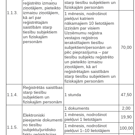
starp tiesību subjektiem un
reģistrēto izmaiņu
fiziskajām personām
ziņotājiem, pieteikto
1.1.3.
izmaiņu ziņotājiem,
1 mēnesis, nodrošinot
kā arī par
piekļuvi katriem
reģistrētajām
nākamajiem 10 lietotājiem
saistībām starp
izziņām par visiem
tiesību subjektiem
Uzņēmumu reģistra
un fiziskajām
vestajos reģistros
personām
ierakstītajiem tiesību
subjektiem/personām un
70,00
pēc pieprasījuma – par
tiesību subjektu reģistrēto
un pieteikto izmaiņu
ziņotājiem, kā arī
reģistrētajām saistībām
starp tiesību subjektiem un
fiziskajām personām
Reģistrētās saistības
starp tiesību
1.1.4.
1 stunda
47,50
subjektiem un
fiziskajām personām
1 dokuments
2,00
1 mēnesis, nodrošinot
Elektroniski
19,90
piekļuvi 1 lietotājam
pieejamie dokumenti
no tiesību
1 mēnesis, nodrošinot
1.1.5.
100,00
subjektu/juridisko
piekļuvi 1–10 lietotājiem
faktu reģistrācijas