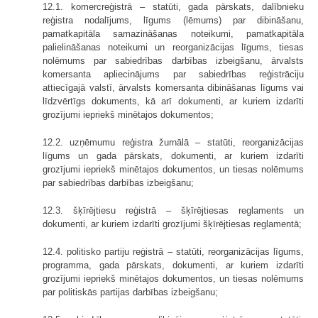
12.1. komercreģistrā – statūti, gada pārskats, dalībnieku
reģistra nodalījums, līgums (lēmums) par dibināšanu,
pamatkapitāla samazināšanas noteikumi, pamatkapitāla
palielināšanas noteikumi un reorganizācijas līgums, tiesas
nolēmums par sabiedrības darbības izbeigšanu, ārvalsts
komersanta apliecinājums par sabiedrības reģistrāciju
attiecīgajā valstī, ārvalsts komersanta dibināšanas līgums vai
līdzvērtīgs dokuments, kā arī dokumenti, ar kuriem izdarīti
grozījumi iepriekš minētajos dokumentos;
12.2. uzņēmumu reģistra žurnālā – statūti, reorganizācijas
līgums un gada pārskats, dokumenti, ar kuriem izdarīti
grozījumi iepriekš minētajos dokumentos, un tiesas nolēmums
par sabiedrības darbības izbeigšanu;
12.3. šķīrējtiesu reģistrā – šķīrējtiesas reglaments un
dokumenti, ar kuriem izdarīti grozījumi šķīrējtiesas reglamentā;
12.4. politisko partiju reģistrā – statūti, reorganizācijas līgums,
programma, gada pārskats, dokumenti, ar kuriem izdarīti
grozījumi iepriekš minētajos dokumentos, un tiesas nolēmums
par politiskās partijas darbības izbeigšanu;