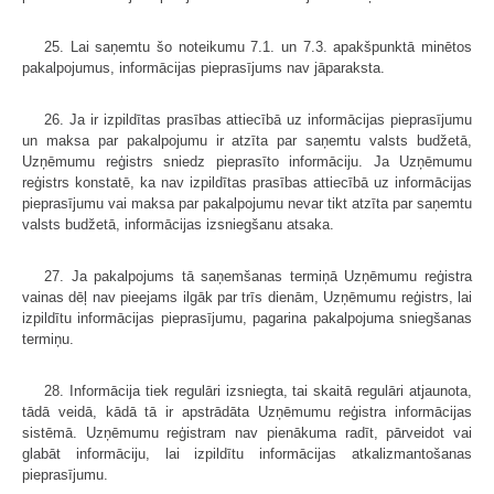
25. Lai saņemtu šo noteikumu 7.1. un 7.3. apakšpunktā minētos
pakalpojumus, informācijas pieprasījums nav jāparaksta.
26. Ja ir izpildītas prasības attiecībā uz informācijas pieprasījumu
un maksa par pakalpojumu ir atzīta par saņemtu valsts budžetā,
Uzņēmumu reģistrs sniedz pieprasīto informāciju. Ja Uzņēmumu
reģistrs konstatē, ka nav izpildītas prasības attiecībā uz informācijas
pieprasījumu vai maksa par pakalpojumu nevar tikt atzīta par saņemtu
valsts budžetā, informācijas izsniegšanu atsaka.
27. Ja pakalpojums tā saņemšanas termiņā Uzņēmumu reģistra
vainas dēļ nav pieejams ilgāk par trīs dienām, Uzņēmumu reģistrs, lai
izpildītu informācijas pieprasījumu, pagarina pakalpojuma sniegšanas
termiņu.
28. Informācija tiek regulāri izsniegta, tai skaitā regulāri atjaunota,
tādā veidā, kādā tā ir apstrādāta Uzņēmumu reģistra informācijas
sistēmā. Uzņēmumu reģistram nav pienākuma radīt, pārveidot vai
glabāt informāciju, lai izpildītu informācijas atkalizmantošanas
pieprasījumu.