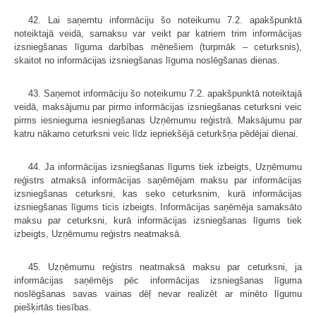
42. Lai saņemtu informāciju šo noteikumu 7.2. apakšpunktā
noteiktajā veidā, samaksu var veikt par katriem trim informācijas
izsniegšanas līguma darbības mēnešiem (turpmāk – ceturksnis),
skaitot no informācijas izsniegšanas līguma noslēgšanas dienas.
43. Saņemot informāciju šo noteikumu 7.2. apakšpunktā noteiktajā
veidā, maksājumu par pirmo informācijas izsniegšanas ceturksni veic
pirms iesnieguma iesniegšanas Uzņēmumu reģistrā. Maksājumu par
katru nākamo ceturksni veic līdz iepriekšējā ceturkšņa pēdējai dienai.
44. Ja informācijas izsniegšanas līgums tiek izbeigts, Uzņēmumu
reģistrs atmaksā informācijas saņēmējam maksu par informācijas
izsniegšanas ceturksni, kas seko ceturksnim, kurā informācijas
izsniegšanas līgums ticis izbeigts. Informācijas saņēmēja samaksāto
maksu par ceturksni, kurā informācijas izsniegšanas līgums tiek
izbeigts, Uzņēmumu reģistrs neatmaksā.
45. Uzņēmumu reģistrs neatmaksā maksu par ceturksni, ja
informācijas saņēmējs pēc informācijas izsniegšanas līguma
noslēgšanas savas vainas dēļ nevar realizēt ar minēto līgumu
piešķirtās tiesības.