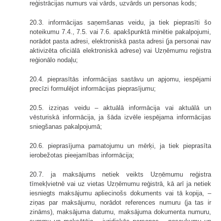
reģistrācijas numurs vai vārds, uzvārds un personas kods;
20.3. informācijas saņemšanas veidu, ja tiek pieprasīti šo
noteikumu 7.4., 7.5. vai 7.6. apakšpunktā minētie pakalpojumi,
norādot pasta adresi, elektroniskā pasta adresi (ja personai nav
aktivizēta oficiālā elektroniskā adrese) vai Uzņēmumu reģistra
reģionālo nodaļu;
20.4. pieprasītās informācijas sastāvu un apjomu, iespējami
precīzi formulējot informācijas pieprasījumu;
20.5. izziņas veidu – aktuālā informācija vai aktuālā un
vēsturiskā informācija, ja šāda izvēle iespējama informācijas
sniegšanas pakalpojumā;
20.6. pieprasījuma pamatojumu un mērķi, ja tiek pieprasīta
ierobežotas pieejamības informācija;
20.7. ja maksājums netiek veikts Uzņēmumu reģistra
tīmekļvietnē vai uz vietas Uzņēmumu reģistrā, kā arī ja netiek
iesniegts maksājumu apliecinošs dokuments vai tā kopija, –
ziņas par maksājumu, norādot references numuru (ja tas ir
zināms), maksājuma datumu, maksājuma dokumenta numuru,