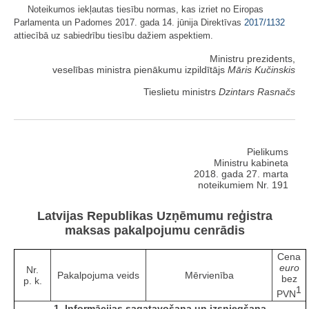
Noteikumos iekļautas tiesību normas, kas izriet no Eiropas
Parlamenta un Padomes 2017. gada 14. jūnija Direktīvas
2017/1132
attiecībā uz sabiedrību tiesību dažiem aspektiem.
Ministru prezidents,
veselības ministra pienākumu izpildītājs
Māris Kučinskis
Tieslietu ministrs
Dzintars Rasnačs
Pielikums
Ministru kabineta
2018. gada 27. marta
noteikumiem Nr. 191
Latvijas Republikas Uzņēmumu reģistra
maksas pakalpojumu cenrādis
Cena
euro
Nr.
Pakalpojuma veids
Mērvienība
bez
p. k.
1
PVN
1. Informācijas sagatavošana un izsniegšana