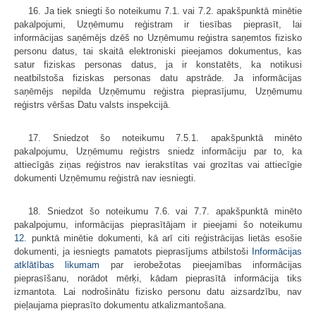
16. Ja tiek sniegti šo noteikumu 7.1. vai 7.2. apakšpunktā minētie
pakalpojumi, Uzņēmumu reģistram ir tiesības pieprasīt, lai
informācijas saņēmējs dzēš no Uzņēmumu reģistra saņemtos fizisko
personu datus, tai skaitā elektroniski pieejamos dokumentus, kas
satur fiziskas personas datus, ja ir konstatēts, ka notikusi
neatbilstoša fiziskas personas datu apstrāde. Ja informācijas
saņēmējs nepilda Uzņēmumu reģistra pieprasījumu, Uzņēmumu
reģistrs vēršas Datu valsts inspekcijā.
17. Sniedzot šo noteikumu 7.5.1. apakšpunktā minēto
pakalpojumu, Uzņēmumu reģistrs sniedz informāciju par to, ka
attiecīgās ziņas reģistros nav ierakstītas vai grozītas vai attiecīgie
dokumenti Uzņēmumu reģistrā nav iesniegti.
18. Sniedzot šo noteikumu 7.6. vai 7.7. apakšpunktā minēto
pakalpojumu, informācijas pieprasītājam ir pieejami šo noteikumu
12.
punktā minētie dokumenti, kā arī citi reģistrācijas lietās esošie
dokumenti, ja iesniegts pamatots pieprasījums atbilstoši
Informācijas
atklātības likumam
par ierobežotas pieejamības informācijas
pieprasīšanu, norādot mērķi, kādam pieprasītā informācija tiks
izmantota. Lai nodrošinātu fizisko personu datu aizsardzību, nav
pieļaujama pieprasīto dokumentu atkalizmantošana.