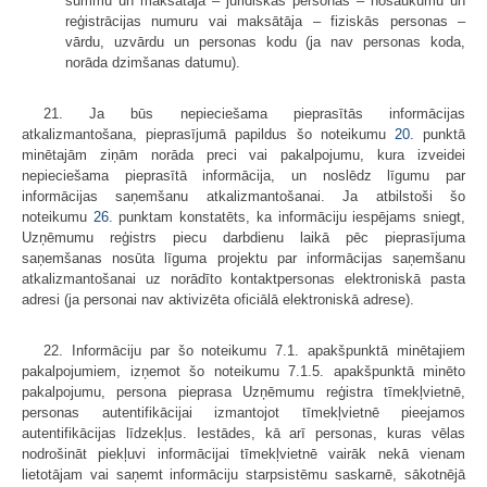
summu un maksātāja – juridiskās personas – nosaukumu un
reģistrācijas numuru vai maksātāja – fiziskās personas –
vārdu, uzvārdu un personas kodu (ja nav personas koda,
norāda dzimšanas datumu).
21. Ja būs nepieciešama pieprasītās informācijas
atkalizmantošana, pieprasījumā papildus šo noteikumu
20.
punktā
minētajām ziņām norāda preci vai pakalpojumu, kura izveidei
nepieciešama pieprasītā informācija, un noslēdz līgumu par
informācijas saņemšanu atkalizmantošanai. Ja atbilstoši šo
noteikumu
26.
punktam konstatēts, ka informāciju iespējams sniegt,
Uzņēmumu reģistrs piecu darbdienu laikā pēc pieprasījuma
saņemšanas nosūta līguma projektu par informācijas saņemšanu
atkalizmantošanai uz norādīto kontaktpersonas elektroniskā pasta
adresi (ja personai nav aktivizēta oficiālā elektroniskā adrese).
22. Informāciju par šo noteikumu 7.1. apakšpunktā minētajiem
pakalpojumiem, izņemot šo noteikumu 7.1.5. apakšpunktā minēto
pakalpojumu, persona pieprasa Uzņēmumu reģistra tīmekļvietnē,
personas autentifikācijai izmantojot tīmekļvietnē pieejamos
autentifikācijas līdzekļus. Iestādes, kā arī personas, kuras vēlas
nodrošināt piekļuvi informācijai tīmekļvietnē vairāk nekā vienam
lietotājam vai saņemt informāciju starpsistēmu saskarnē, sākotnējā