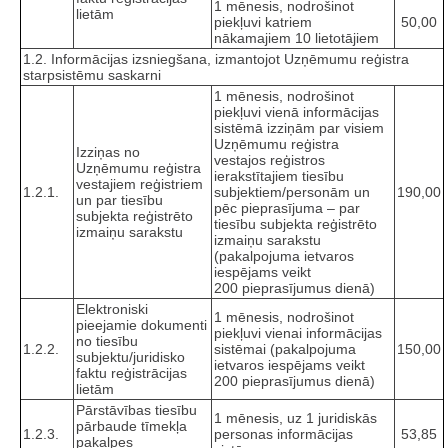
1 mēnesis, nodrošinot
lietām
piekļuvi katriem
50,00
nākamajiem 10 lietotājiem
1.2. Informācijas izsniegšana, izmantojot Uzņēmumu reģistra
starpsistēmu saskarni
1 mēnesis, nodrošinot
piekļuvi vienā informācijas
sistēmā izziņām par visiem
Uzņēmumu reģistra
Izziņas no
vestajos reģistros
Uzņēmumu reģistra
ierakstītajiem tiesību
vestajiem reģistriem
1.2.1.
subjektiem/personām un
190,00
un par tiesību
pēc pieprasījuma – par
subjekta reģistrēto
tiesību subjekta reģistrēto
izmaiņu sarakstu
izmaiņu sarakstu
(pakalpojuma ietvaros
iespējams veikt
200 pieprasījumus dienā)
Elektroniski
1 mēnesis, nodrošinot
pieejamie dokumenti
piekļuvi vienai informācijas
no tiesību
1.2.2.
sistēmai (pakalpojuma
150,00
subjektu/juridisko
ietvaros iespējams veikt
faktu reģistrācijas
200 pieprasījumus dienā)
lietām
Pārstāvības tiesību
1 mēnesis, uz 1 juridiskās
pārbaude tīmekļa
1.2.3.
personas informācijas
53,85
pakalpes