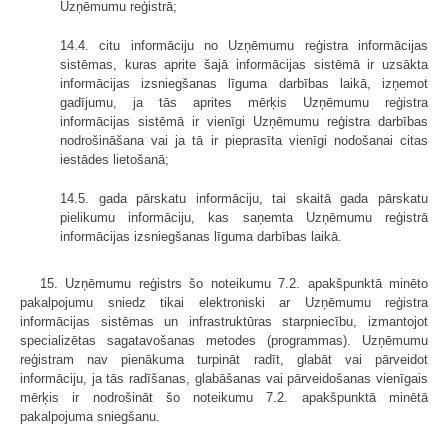
Uzņēmumu reģistrā;
14.4. citu informāciju no Uzņēmumu reģistra informācijas
sistēmas, kuras aprite šajā informācijas sistēmā ir uzsākta
informācijas izsniegšanas līguma darbības laikā, izņemot
gadījumu, ja tās aprites mērķis Uzņēmumu reģistra
informācijas sistēmā ir vienīgi Uzņēmumu reģistra darbības
nodrošināšana vai ja tā ir pieprasīta vienīgi nodošanai citas
iestādes lietošanā;
14.5. gada pārskatu informāciju, tai skaitā gada pārskatu
pielikumu informāciju, kas saņemta Uzņēmumu reģistrā
informācijas izsniegšanas līguma darbības laikā.
15. Uzņēmumu reģistrs šo noteikumu 7.2. apakšpunktā minēto
pakalpojumu sniedz tikai elektroniski ar Uzņēmumu reģistra
informācijas sistēmas un infrastruktūras starpniecību, izmantojot
specializētas sagatavošanas metodes (programmas). Uzņēmumu
reģistram nav pienākuma turpināt radīt, glabāt vai pārveidot
informāciju, ja tās radīšanas, glabāšanas vai pārveidošanas vienīgais
mērķis ir nodrošināt šo noteikumu 7.2. apakšpunktā minētā
pakalpojuma sniegšanu.