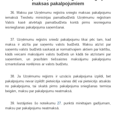
maksas pakalpojumiem
36. Maksu par Uzņēmumu reģistra sniegto maksas pakalpojumu
iemaksā Tieslietu ministrijas pamatbudžetā Uzņēmumu reģistram
Valsts kasē atvērtajā pamatbudžeta kontā pirms iesnieguma
iesniegšanas pakalpojuma saņemšanai.
37. Uzņēmumu reģistrs sniedz pakalpojumu tikai pēc tam, kad
maksa ir atzīta par saņemtu valsts budžetā. Maksu atzīst par
saņemtu valsts budžetā saskaņā ar normatīvajiem aktiem par kārtību,
kādā veicami maksājumi valsts budžetā un kādā tie atzīstami par
saņemtiem, un prasībām tiešsaistes maksājumu pakalpojumu
izmantošanai norēķinos ar valsts budžetu.
38. Ja Uzņēmumu reģistrs ir uzsācis pakalpojuma izpildi, bet
pakalpojumu nevar izpildīt pieteicēja vainas dēļ vai pieteicējs atsakās
no pakalpojuma, tai skaitā pirms pakalpojuma sniegšanas termiņa
beigām, maksu par pakalpojumu neatmaksā.
39. Iestājoties šo noteikumu
27.
punktā minētajam gadījumam,
maksu par pakalpojumu neatmaksā.