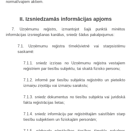
normatīvajiem aktiem.
II. Izsniedzamās informācijas apjoms
7. Uzņēmumu reģistrs, izmantojot šajā punktā minētos
informācijas izsniegšanas kanālus, sniedz šādus pakalpojumus:
7.1. Uzņēmumu reģistra tīmekļvietnē vai starpsistēmu
saskarnē:
7.1.1. sniedz izziņas no Uzņēmumu reģistra vestajiem
reģistriem par tiesību subjektu, tai skaitā fizisko personu;
7.1.2. informē par tiesību subjekta reģistrēto un pieteikto
izmaiņu ziņotāju vai izmaiņu sarakstu;
7.1.3. sniedz dokumentus no tiesību subjekta vai juridiskā
fakta reģistrācijas lietas;
7.1.4. sniedz informāciju par reģistrētajām saistībām starp
tiesību subjektiem un fiziskajām personām;
7.1.5. pārbauda pārstāvības tiesības tīmekļa pakalpes