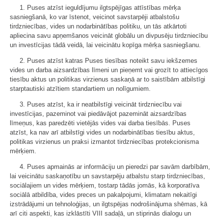
1. Puses atzīst ieguldījumu ilgtspējīgas attīstības mērķa
sasniegšanā, ko var īstenot, veicinot savstarpēji atbalstošu
tirdzniecības, vides un nodarbinātības politiku, un tās atkārtoti
apliecina savu apņemšanos veicināt globālu un divpusēju tirdzniecību
un investīcijas tādā veidā, lai veicinātu kopīga mērķa sasniegšanu.
2. Puses atzīst katras Puses tiesības noteikt savu iekšzemes
vides un darba aizsardzības līmeni un pieņemt vai grozīt to attiecīgos
tiesību aktus un politikas virzienus saskaņā ar to saistībām atbilstīgi
starptautiski atzītiem standartiem un nolīgumiem.
3. Puses atzīst, ka ir neatbilstīgi veicināt tirdzniecību vai
investīcijas, pazeminot vai piedāvājot pazemināt aizsardzības
līmeņus, kas paredzēti vietējās vides vai darba tiesībās. Puses
atzīst, ka nav arī atbilstīgi vides un nodarbinātības tiesību aktus,
politikas virzienus un praksi izmantot tirdzniecības protekcionisma
mērķiem.
4. Puses apmainās ar informāciju un pieredzi par savām darbībām,
lai veicinātu saskaņotību un savstarpēju atbalstu starp tirdzniecības,
sociālajiem un vides mērķiem, tostarp tādās jomās, kā korporatīva
sociālā atbildība, vides preces un pakalpojumi, klimatam nekaitīgi
izstrādājumi un tehnoloģijas, un ilgtspējas nodrošinājuma shēmas, kā
arī citi aspekti, kas izklāstīti VIII sadaļā, un stiprinās dialogu un