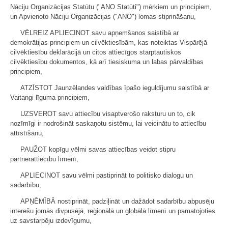
Nāciju Organizācijas Statūtu ("ANO Statūti") mērķiem un principiem,
un Apvienoto Nāciju Organizācijas ("ANO") lomas stiprināšanu,
VĒLREIZ APLIECINOT savu apņemšanos saistībā ar
demokrātijas principiem un cilvēktiesībām, kas noteiktas Vispārējā
cilvēktiesību deklarācijā un citos attiecīgos starptautiskos
cilvēktiesību dokumentos, kā arī tiesiskuma un labas pārvaldības
principiem,
ATZĪSTOT Jaunzēlandes valdības īpašo ieguldījumu saistībā ar
Vaitangi līguma principiem,
UZSVEROT savu attiecību visaptverošo raksturu un to, cik
nozīmīgi ir nodrošināt saskaņotu sistēmu, lai veicinātu to attiecību
attīstīšanu,
PAUŽOT kopīgu vēlmi savas attiecības veidot stipru
partnerattiecību līmenī,
APLIECINOT savu vēlmi pastiprināt to politisko dialogu un
sadarbību,
APŅĒMĪBĀ nostiprināt, padziļināt un dažādot sadarbību abpusēju
interešu jomās divpusējā, reģionālā un globālā līmenī un pamatojoties
uz savstarpēju izdevīgumu,