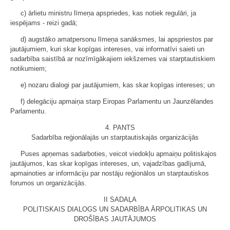
c) ārlietu ministru līmeņa apspriedes, kas notiek regulāri, ja
iespējams - reizi gadā;
d) augstāko amatpersonu līmeņa sanāksmes, lai apspriestos par
jautājumiem, kuri skar kopīgas intereses, vai informatīvi saieti un
sadarbība saistībā ar nozīmīgākajiem iekšzemes vai starptautiskiem
notikumiem;
e) nozaru dialogi par jautājumiem, kas skar kopīgas intereses; un
f) delegāciju apmaiņa starp Eiropas Parlamentu un Jaunzēlandes
Parlamentu.
4. PANTS
Sadarbība reģionālajās un starptautiskajās organizācijās
Puses apņemas sadarboties, veicot viedokļu apmaiņu politiskajos
jautājumos, kas skar kopīgas intereses, un, vajadzības gadījumā,
apmainoties ar informāciju par nostāju reģionālos un starptautiskos
forumos un organizācijās.
II SADAĻA
POLITISKAIS DIALOGS UN SADARBĪBA ĀRPOLITIKAS UN
DROŠĪBAS JAUTĀJUMOS