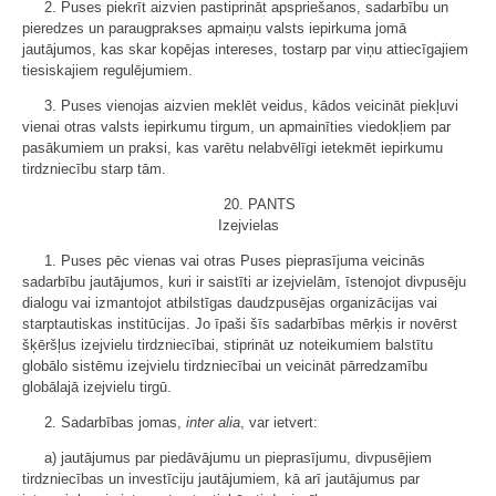
2. Puses piekrīt aizvien pastiprināt apspriešanos, sadarbību un
pieredzes un paraugprakses apmaiņu valsts iepirkuma jomā
jautājumos, kas skar kopējas intereses, tostarp par viņu attiecīgajiem
tiesiskajiem regulējumiem.
3. Puses vienojas aizvien meklēt veidus, kādos veicināt piekļuvi
vienai otras valsts iepirkumu tirgum, un apmainīties viedokļiem par
pasākumiem un praksi, kas varētu nelabvēlīgi ietekmēt iepirkumu
tirdzniecību starp tām.
20. PANTS
Izejvielas
1. Puses pēc vienas vai otras Puses pieprasījuma veicinās
sadarbību jautājumos, kuri ir saistīti ar izejvielām, īstenojot divpusēju
dialogu vai izmantojot atbilstīgas daudzpusējas organizācijas vai
starptautiskas institūcijas. Jo īpaši šīs sadarbības mērķis ir novērst
šķēršļus izejvielu tirdzniecībai, stiprināt uz noteikumiem balstītu
globālo sistēmu izejvielu tirdzniecībai un veicināt pārredzamību
globālajā izejvielu tirgū.
2. Sadarbības jomas,
inter alia
, var ietvert:
a) jautājumus par piedāvājumu un pieprasījumu, divpusējiem
tirdzniecības un investīciju jautājumiem, kā arī jautājumus par