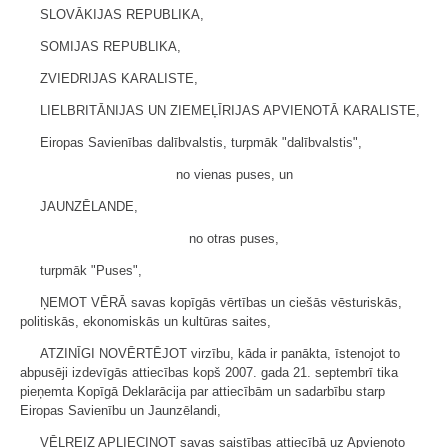
SLOVĀKIJAS REPUBLIKA,
SOMIJAS REPUBLIKA,
ZVIEDRIJAS KARALISTE,
LIELBRITĀNIJAS UN ZIEMEĻĪRIJAS APVIENOTĀ KARALISTE,
Eiropas Savienības dalībvalstis, turpmāk "dalībvalstis",
no vienas puses, un
JAUNZĒLANDE,
no otras puses,
turpmāk "Puses",
ŅEMOT VĒRĀ savas kopīgās vērtības un ciešās vēsturiskās,
politiskās, ekonomiskās un kultūras saites,
ATZINĪGI NOVĒRTĒJOT virzību, kāda ir panākta, īstenojot to
abpusēji izdevīgās attiecības kopš 2007. gada 21. septembrī tika
pieņemta Kopīgā Deklarācija par attiecībām un sadarbību starp
Eiropas Savienību un Jaunzēlandi,
VĒLREIZ APLIECINOT savas saistības attiecībā uz Apvienoto