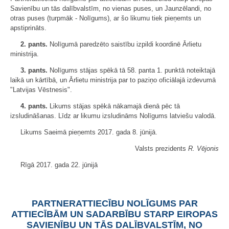
Savienību un tās dalībvalstīm, no vienas puses, un Jaunzēlandi, no
otras puses (turpmāk - Nolīgums), ar šo likumu tiek pieņemts un
apstiprināts.
2. pants.
Nolīgumā paredzēto saistību izpildi koordinē Ārlietu
ministrija.
3. pants.
Nolīgums stājas spēkā tā 58. panta 1. punktā noteiktajā
laikā un kārtībā, un Ārlietu ministrija par to paziņo oficiālajā izdevumā
"Latvijas Vēstnesis".
4. pants.
Likums stājas spēkā nākamajā dienā pēc tā
izsludināšanas. Līdz ar likumu izsludināms Nolīgums latviešu valodā.
Likums Saeimā pieņemts 2017. gada 8. jūnijā.
Valsts prezidents
R. Vējonis
Rīgā 2017. gada 22. jūnijā
PARTNERATTIECĪBU NOLĪGUMS PAR
ATTIECĪBĀM UN SADARBĪBU STARP EIROPAS
SAVIENĪBU UN TĀS DALĪBVALSTĪM, NO