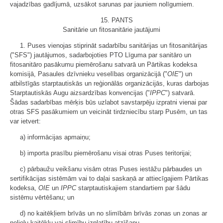
vajadzības gadījumā, uzsākot sarunas par jauniem nolīgumiem.
15. PANTS
Sanitārie un fitosanitārie jautājumi
1. Puses vienojas stiprināt sadarbību sanitārijas un fitosanitārijas
("SFS") jautājumos, sadarbojoties PTO Līguma par sanitāro un
fitosanitāro pasākumu piemērošanu satvarā un Pārtikas kodeksa
komisijā, Pasaules dzīvnieku veselības organizācijā ("
OIE
") un
atbilstīgās starptautiskās un reģionālās organizācijās, kuras darbojas
Starptautiskās Augu aizsardzības konvencijas ("
IPPC
") satvarā.
Šādas sadarbības mērķis būs uzlabot savstarpēju izpratni vienai par
otras SFS pasākumiem un veicināt tirdzniecību starp Pusēm, un tas
var ietvert:
a) informācijas apmaiņu;
b) importa prasību piemērošanu visai otras Puses teritorijai;
c) pārbaužu veikšanu visām otras Puses iestāžu pārbaudes un
sertifikācijas sistēmām vai to daļai saskaņā ar attiecīgajiem Pārtikas
kodeksa,
OIE
un
IPPC
starptautiskajiem standartiem par šādu
sistēmu vērtēšanu; un
d) no kaitēkļiem brīvās un no slimībām brīvās zonas un zonas ar
nelielu kaitēkļu vai slimību izplatību atzīšanu.