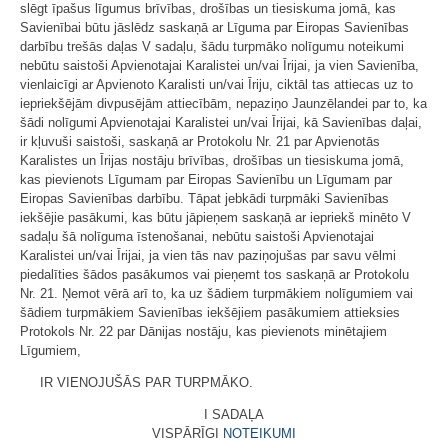
slēgt īpašus līgumus brīvības, drošības un tiesiskuma jomā, kas
Savienībai būtu jāslēdz saskaņā ar Līguma par Eiropas Savienības
darbību trešās daļas V sadaļu, šādu turpmāko nolīgumu noteikumi
nebūtu saistoši Apvienotajai Karalistei un/vai Īrijai, ja vien Savienība,
vienlaicīgi ar Apvienoto Karalisti un/vai Īriju, ciktāl tas attiecas uz to
iepriekšējām divpusējām attiecībām, nepaziņo Jaunzēlandei par to, ka
šādi nolīgumi Apvienotajai Karalistei un/vai Īrijai, kā Savienības daļai,
ir kļuvuši saistoši, saskaņā ar Protokolu Nr. 21 par Apvienotās
Karalistes un Īrijas nostāju brīvības, drošības un tiesiskuma jomā,
kas pievienots Līgumam par Eiropas Savienību un Līgumam par
Eiropas Savienības darbību. Tāpat jebkādi turpmāki Savienības
iekšējie pasākumi, kas būtu jāpieņem saskaņā ar iepriekš minēto V
sadaļu šā nolīguma īstenošanai, nebūtu saistoši Apvienotajai
Karalistei un/vai Īrijai, ja vien tās nav paziņojušas par savu vēlmi
piedalīties šādos pasākumos vai pieņemt tos saskaņā ar Protokolu
Nr. 21. Ņemot vērā arī to, ka uz šādiem turpmākiem nolīgumiem vai
šādiem turpmākiem Savienības iekšējiem pasākumiem attieksies
Protokols Nr. 22 par Dānijas nostāju, kas pievienots minētajiem
Līgumiem,
IR VIENOJUŠĀS PAR TURPMĀKO.
I SADAĻA
VISPĀRĪGI
NOTEIKUMI