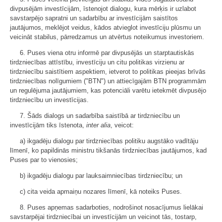
divpusējām investīcijām, īstenojot dialogu, kura mērķis ir uzlabot
savstarpējo sapratni un sadarbību ar investīcijām saistītos
jautājumos, meklējot veidus, kādos atvieglot investīciju plūsmu un
veicināt stabilus, pārredzamus un atvērtus noteikumus investoriem.
6. Puses viena otru informē par divpusējās un starptautiskās
tirdzniecības attīstību, investīciju un citu politikas virzienu ar
tirdzniecību saistītiem aspektiem, ietverot to politikas pieejas brīvās
tirdzniecības nolīgumiem ("BTN") un attiecīgajām BTN programmām
un regulējuma jautājumiem, kas potenciāli varētu ietekmēt divpusējo
tirdzniecību un investīcijas.
7. Šāds dialogs un sadarbība saistībā ar tirdzniecību un
investīcijām tiks īstenota,
inter alia
, veicot:
a) ikgadēju dialogu par tirdzniecības politiku augstāko vadītāju
līmenī, ko papildinās ministru tikšanās tirdzniecības jautājumos, kad
Puses par to vienosies;
b) ikgadēju dialogu par lauksaimniecības tirdzniecību; un
c) cita veida apmaiņu nozares līmenī, kā noteiks Puses.
8. Puses apņemas sadarboties, nodrošinot nosacījumus lielākai
savstarpējai tirdzniecībai un investīcijām un veicinot tās, tostarp,