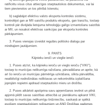
ratificētu visus citus attiecīgos starptautiskos dokumentus, vai lai
tiem pievienotos un tos pilnībā īstenotu;
b) saglabājot efektīvu valsts eksporta kontroles sistēmu,
kontrolējot gan ar MII saistītu produktu eksportu, gan tranzītu, tostarp
kontroli pār divējāda lietojuma tehnoloģiju galīgo izmantošanu saistībā
ar MII, un nosakot efektīvas sankcijas par eksporta kontroles
pārkāpumiem.
3. Puses vienojas izveidot regulāru politisko dialogu par
minētajiem jautājumiem.
9. PANTS
Kājnieku ieroči un vieglie ieroči
1. Puses atzīst, ka kājnieku ieroču un vieglo ieroču ("VIKI"),
tostarp to munīcijas nelikumīga ražošana, pārvadāšana un aprite, kā
arī šo ieroču un munīcijas pārmērīga uzkrāšana, slikta pārvaldība,
neatbilstīgi nodrošinātas noliktavas un nekontrolēta izplatīšana
joprojām nopietni apdraud starptautisko mieru un drošību.
2. Puses atkārtoti apstiprina savu apņemšanos ievērot un pilnā
apjomā pildīt savas saistības attiecībā uz pienākumu apkarot VIKI,
tostarp to munīcijas nelikumīgu tirdzniecību, saskaņā ar spēkā
esošiem starptautiskiem nolīgumiem un ANO Drošības padomes