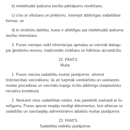
b) intelektuālā īpašuma tiesību pārkāpumu novēršanu;
c) cīņu ar viltošanu un pirātismu, īstenojot atbilstīgas sadarbības
formas; un
d) to struktūru darbību, kuras ir atbildīgas par intelektuālā īpašuma
tiesību īstenošanu.
3. Puses vienojas veikt informācijas apmaiņu un veicināt dialogu
par ģenētisko resursu, tradicionālo zināšanu un folkloras aizsardzību.
22. PANTS
Muita
1. Puses veicina sadarbību muitas jautājumos, ietverot
tirdzniecības veicināšanu, lai arī turpmāk vienkāršotu un saskaņotu
muitas procedūras un veicinātu kopīgu rīcību atbilstīgu starptautisko
iniciatīvu kontekstā.
2. Neskarot citus sadarbības veidus, kas paredzēti saskaņā ar šo
nolīgumu, Puses apsver iespēju noslēgt dokumentus, kuri attiecas uz
sadarbību un savstarpēju administratīvo atbalstu muitas jautājumos.
23. PANTS
Sadarbība nodokļu jautājumos