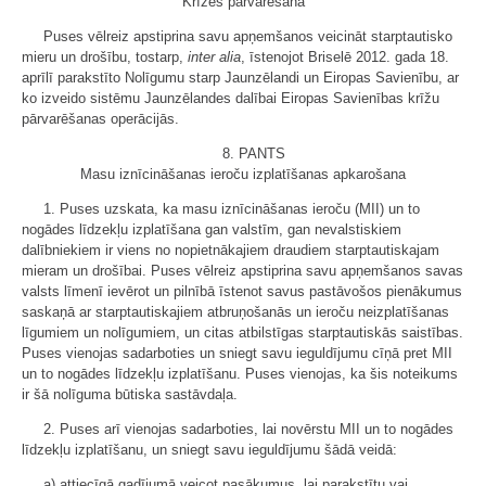
Krīzes pārvarēšana
Puses vēlreiz apstiprina savu apņemšanos veicināt starptautisko
mieru un drošību, tostarp,
inter alia
, īstenojot Briselē 2012. gada 18.
aprīlī parakstīto Nolīgumu starp Jaunzēlandi un Eiropas Savienību, ar
ko izveido sistēmu Jaunzēlandes dalībai Eiropas Savienības krīžu
pārvarēšanas operācijās.
8. PANTS
Masu iznīcināšanas ieroču izplatīšanas apkarošana
1. Puses uzskata, ka masu iznīcināšanas ieroču (MII) un to
nogādes līdzekļu izplatīšana gan valstīm, gan nevalstiskiem
dalībniekiem ir viens no nopietnākajiem draudiem starptautiskajam
mieram un drošībai. Puses vēlreiz apstiprina savu apņemšanos savas
valsts līmenī ievērot un pilnībā īstenot savus pastāvošos pienākumus
saskaņā ar starptautiskajiem atbruņošanās un ieroču neizplatīšanas
līgumiem un nolīgumiem, un citas atbilstīgas starptautiskās saistības.
Puses vienojas sadarboties un sniegt savu ieguldījumu cīņā pret MII
un to nogādes līdzekļu izplatīšanu. Puses vienojas, ka šis noteikums
ir šā nolīguma būtiska sastāvdaļa.
2. Puses arī vienojas sadarboties, lai novērstu MII un to nogādes
līdzekļu izplatīšanu, un sniegt savu ieguldījumu šādā veidā:
a) attiecīgā gadījumā veicot pasākumus, lai parakstītu vai