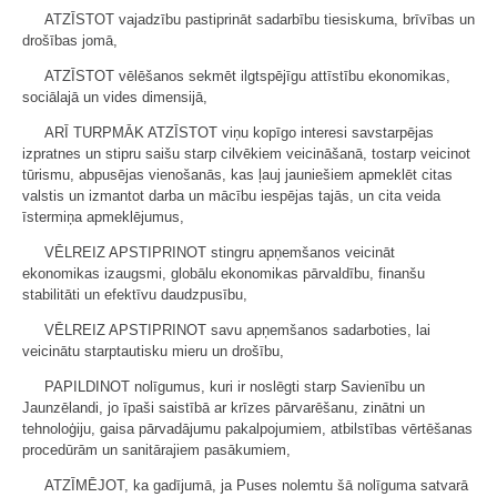
ATZĪSTOT vajadzību pastiprināt sadarbību tiesiskuma, brīvības un
drošības jomā,
ATZĪSTOT vēlēšanos sekmēt ilgtspējīgu attīstību ekonomikas,
sociālajā un vides dimensijā,
ARĪ TURPMĀK ATZĪSTOT viņu kopīgo interesi savstarpējas
izpratnes un stipru saišu starp cilvēkiem veicināšanā, tostarp veicinot
tūrismu, abpusējas vienošanās, kas ļauj jauniešiem apmeklēt citas
valstis un izmantot darba un mācību iespējas tajās, un cita veida
īstermiņa apmeklējumus,
VĒLREIZ APSTIPRINOT stingru apņemšanos veicināt
ekonomikas izaugsmi, globālu ekonomikas pārvaldību, finanšu
stabilitāti un efektīvu daudzpusību,
VĒLREIZ APSTIPRINOT savu apņemšanos sadarboties, lai
veicinātu starptautisku mieru un drošību,
PAPILDINOT nolīgumus, kuri ir noslēgti starp Savienību un
Jaunzēlandi, jo īpaši saistībā ar krīzes pārvarēšanu, zinātni un
tehnoloģiju, gaisa pārvadājumu pakalpojumiem, atbilstības vērtēšanas
procedūrām un sanitārajiem pasākumiem,
ATZĪMĒJOT, ka gadījumā, ja Puses nolemtu šā nolīguma satvarā