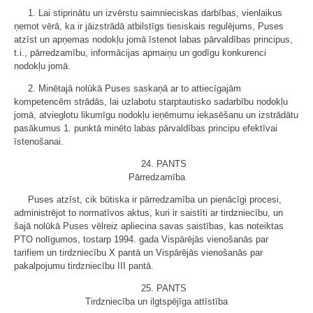
1. Lai stiprinātu un izvērstu saimnieciskas darbības, vienlaikus
ņemot vērā, ka ir jāizstrādā atbilstīgs tiesiskais regulējums, Puses
atzīst un apņemas nodokļu jomā īstenot labas pārvaldības principus,
t.i., pārredzamību, informācijas apmaiņu un godīgu konkurenci
nodokļu jomā.
2. Minētajā nolūkā Puses saskaņā ar to attiecīgajām
kompetencēm strādās, lai uzlabotu starptautisko sadarbību nodokļu
jomā, atvieglotu likumīgu nodokļu ieņēmumu iekasēšanu un izstrādātu
pasākumus 1. punktā minēto labas pārvaldības principu efektīvai
īstenošanai.
24. PANTS
Pārredzamība
Puses atzīst, cik būtiska ir pārredzamība un pienācīgi procesi,
administrējot to normatīvos aktus, kuri ir saistīti ar tirdzniecību, un
šajā nolūkā Puses vēlreiz apliecina savas saistības, kas noteiktas
PTO nolīgumos, tostarp 1994. gada Vispārējās vienošanās par
tarifiem un tirdzniecību X pantā un Vispārējās vienošanās par
pakalpojumu tirdzniecību III pantā.
25. PANTS
Tirdzniecība un ilgtspējīga attīstība