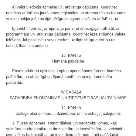
a) veikt viedokļu apmaiņu un, atbilstīgā gadījumā, koordinēt
nostājas attīstības jautājumos reģionālos un starptautiskos forumos,
veicinot iekļaujošu un ilgtspējīgu izaugsmi cilvēces attīstībai; un
b) veikt informācijas apmaiņu par viņu attiecīgajām attīstības
programmām un, atbilstīgā gadījumā, koordinēt iesaistīšanos valsts
iekšienē, lai palielinātu savu ietekmi uz ilgtspējīgu attīstību un
nabadzības izskaušanu.
13. PANTS
Humānā palīdzība
Puses atkārtoti apliecina kopīgu apņemšanos īstenot humāno
palīdzību, un atbilstīgā gadījumā centīsies sniegt koordinētu
palīdzību.
IV SADAĻA
SADARBĪBA EKONOMIKAS UN TIRDZNIECĪBAS JAUTĀJUMOS
14. PANTS
Dialogs ekonomikas, tirdzniecības un investīciju jautājumos
1. Puses apņemas īstenot dialogu un sadarbību jomās, kas
saistītas ar ekonomiku un tirdzniecību un investīcijām, lai veicinātu
divpusējas tirdzniecības un investīciju plūsmas. Tajā pašā laikā