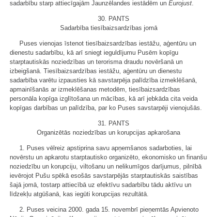
sadarbību starp attiecīgajām Jaunzēlandes iestādēm un
Eurojust
.
30. PANTS
Sadarbība tiesībaizsardzības jomā
Puses vienojas īstenot tiesībaizsardzības iestāžu, aģentūru un
dienestu sadarbību, kā arī sniegt ieguldījumu Pusēm kopīgu
starptautiskās noziedzības un terorisma draudu novēršanā un
izbeigšanā. Tiesībaizsardzības iestāžu, aģentūru un dienestu
sadarbība varētu izpausties kā savstarpēja palīdzība izmeklēšanā,
apmainīšanās ar izmeklēšanas metodēm, tiesībaizsardzības
personāla kopīga izglītošana un mācības, kā arī jebkāda cita veida
kopīgas darbības un palīdzība, par ko Puses savstarpēji vienojušās.
31. PANTS
Organizētās noziedzības un korupcijas apkarošana
1. Puses vēlreiz apstiprina savu apņemšanos sadarboties, lai
novērstu un apkarotu starptautisko organizēto, ekonomisko un finanšu
noziedzību un korupciju, viltošanu un nelikumīgos darījumus, pilnībā
ievērojot Pušu spēkā esošās savstarpējās starptautiskās saistības
šajā jomā, tostarp attiecībā uz efektīvu sadarbību tādu aktīvu un
līdzekļu atgūšanā, kas iegūti korupcijas rezultātā.
2. Puses veicina 2000. gada 15. novembrī pieņemtās Apvienoto