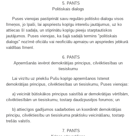
5. PANTS
Politiskais dialogs
Puses vienojas pastiprināt savu regulāro politisko dialogu visos
līmeņos, jo īpaši, lai apspriestu kopīgu interešu jautājumus, uz ko
attiecas šī sadaļa, un stiprinātu kopīgu pieeju starptautiskos
jautājumos. Puses vienojas, ka šajā sadaļā termins "politiskais
dialogs" nozīmē oficiālu vai neoficiālu apmaiņu un apspriedes jebkurā
valdības līmenī.
6. PANTS
Apņemšanās ievērot demokrātijas principus, cilvēktiesības un
tiesiskumu
Lai virzītu uz priekšu Pušu kopīgo apņemšanos īstenot
demokrātijas principus, cilvēktiesības un tiesiskumu, Puses vienojas:
a) veicināt būtiskākos principus saistībā ar demokrātijas vērtībām,
cilvēktiesībām un tiesiskumu, tostarp daudzpusējos forumos; un
b) attiecīgos gadījumos sadarboties un koordinēt demokrātijas
principu, cilvēktiesību un tiesiskuma praktisku veicināšanu, tostarp
trešās valstīs.
7. PANTS