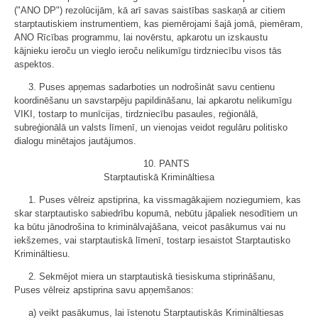
("ANO DP") rezolūcijām, kā arī savas saistības saskaņā ar citiem
starptautiskiem instrumentiem, kas piemērojami šajā jomā, piemēram,
ANO Rīcības programmu, lai novērstu, apkarotu un izskaustu
kājnieku ieroču un vieglo ieroču nelikumīgu tirdzniecību visos tās
aspektos.
3. Puses apņemas sadarboties un nodrošināt savu centienu
koordinēšanu un savstarpēju papildināšanu, lai apkarotu nelikumīgu
VIKI, tostarp to munīcijas, tirdzniecību pasaules, reģionālā,
subreģionālā un valsts līmenī, un vienojas veidot regulāru politisko
dialogu minētajos jautājumos.
10. PANTS
Starptautiskā Krimināltiesa
1. Puses vēlreiz apstiprina, ka vissmagākajiem noziegumiem, kas
skar starptautisko sabiedrību kopumā, nebūtu jāpaliek nesodītiem un
ka būtu jānodrošina to kriminālvajāšana, veicot pasākumus vai nu
iekšzemes, vai starptautiskā līmenī, tostarp iesaistot Starptautisko
Krimināltiesu.
2. Sekmējot miera un starptautiskā tiesiskuma stiprināšanu,
Puses vēlreiz apstiprina savu apņemšanos:
a) veikt pasākumus, lai īstenotu Starptautiskās Krimināltiesas