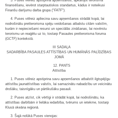
3. Puses vēlreiz apstiprina apņemšanos, apkarojot terorisma
finansēšanu, ievērot starptautiskos standartus, kādus ir noteikusi
Finanšu darījumu darba grupa ("
FATF
").
4. Puses vēlreiz apliecina savu apņemšanos strādāt kopā, lai
nodrošinātu pretterorisma spēju veidošanas atbalstu citām valstīm,
kurām ir nepieciešami resursi un speciālās zināšanas, lai novērstu
terorismu un reaģētu uz to, tostarp Pasaules pretterorisma foruma
(
GCTF
) kontekstā.
III SADAĻA
SADARBĪBA PASAULES ATTĪSTĪBAS UN HUMĀNĀS PALĪDZĪBAS
JOMĀ
12. PANTS
Attīstība
1. Puses vēlreiz apstiprina savu apņemšanos atbalstīt ilgtspējīgu
attīstību jaunattīstības valstīs, lai samazinātu nabadzību un veicinātu
drošāku, taisnīgāku un pārtikušāku pasauli.
2. Puses atzīst, cik vērtīgi ir strādāt kopā, lai nodrošinātu, ka
attīstības darbībām ir lielāka iedarbība, tvērums un ietekme, tostarp
Klusā okeāna reģionā.
3. Šajā nolūkā Puses vienojas: