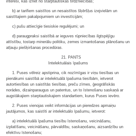
interesi, kas izriet no starptautiskās tirdzniecības;
b) ar tarifiem saistītos un nesaistītos šķēršļus izejvielām un
saistītajiem pakalpojumiem un investīcijām;
c) pušu attiecīgie tiesiskie regulējumi; un
d) paraugpraksi saistībā ar ieguves rūpniecības ilgtspējīgu
attīstību, tostarp minerālu politiku, zemes izmantošanas plānošanu un
atļauju piešķiršanas procedūras.
21. PANTS
Intelektuālais īpašums
1. Puses vēlreiz apstiprina, cik nozīmīgas ir viņu tiesības un
pienākumi saistībā ar intelektuālā īpašuma tiesībām, ietverot
autortiesības un saistītās tiesības, preču zīmes, ģeogrāfiskās
norādes, dizainparaugus un patentus, un to īstenošanu saskaņā ar
augstākajiem starptautiskajiem standartiem, kurus Puses ievēro.
2. Puses vienojas veikt informācijas un pieredzes apmaiņu
jautājumos, kas saistīti ar intelektuālo īpašumu, ietverot:
a) intelektuālā īpašuma tiesību īstenošanu, veicināšanu,
izplatīšanu, veicināšanu, pārvaldību, saskaņošanu, aizsardzību un
efektīvu īstenošanu;