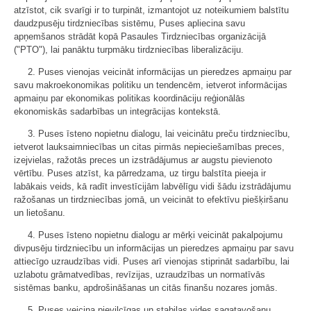
atzīstot, cik svarīgi ir to turpināt, izmantojot uz noteikumiem balstītu
daudzpusēju tirdzniecības sistēmu, Puses apliecina savu
apņemšanos strādāt kopā Pasaules Tirdzniecības organizācijā
("PTO"), lai panāktu turpmāku tirdzniecības liberalizāciju.
2. Puses vienojas veicināt informācijas un pieredzes apmaiņu par
savu makroekonomikas politiku un tendencēm, ietverot informācijas
apmaiņu par ekonomikas politikas koordināciju reģionālās
ekonomiskās sadarbības un integrācijas kontekstā.
3. Puses īsteno nopietnu dialogu, lai veicinātu preču tirdzniecību,
ietverot lauksaimniecības un citas pirmās nepieciešamības preces,
izejvielas, ražotās preces un izstrādājumus ar augstu pievienoto
vērtību. Puses atzīst, ka pārredzama, uz tirgu balstīta pieeja ir
labākais veids, kā radīt investīcijām labvēlīgu vidi šādu izstrādājumu
ražošanas un tirdzniecības jomā, un veicināt to efektīvu piešķiršanu
un lietošanu.
4. Puses īsteno nopietnu dialogu ar mērķi veicināt pakalpojumu
divpusēju tirdzniecību un informācijas un pieredzes apmaiņu par savu
attiecīgo uzraudzības vidi. Puses arī vienojas stiprināt sadarbību, lai
uzlabotu grāmatvedības, revīzijas, uzraudzības un normatīvās
sistēmas banku, apdrošināšanas un citās finanšu nozares jomās.
5. Puses veicina pievilcīgas un stabilas vides sagatavošanu