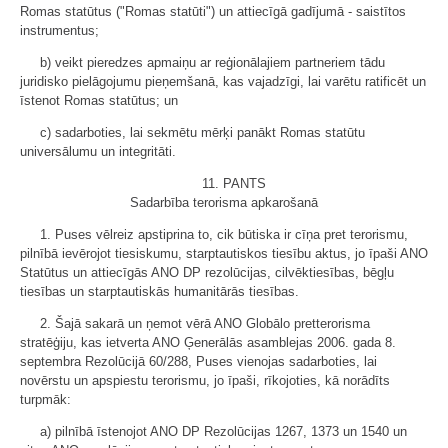
Romas statūtus ("Romas statūti") un attiecīgā gadījumā - saistītos
instrumentus;
b) veikt pieredzes apmaiņu ar reģionālajiem partneriem tādu
juridisko pielāgojumu pieņemšanā, kas vajadzīgi, lai varētu ratificēt un
īstenot Romas statūtus; un
c) sadarboties, lai sekmētu mērķi panākt Romas statūtu
universālumu un integritāti.
11. PANTS
Sadarbība terorisma apkarošanā
1. Puses vēlreiz apstiprina to, cik būtiska ir cīņa pret terorismu,
pilnībā ievērojot tiesiskumu, starptautiskos tiesību aktus, jo īpaši ANO
Statūtus un attiecīgās ANO DP rezolūcijas, cilvēktiesības, bēgļu
tiesības un starptautiskās humanitārās tiesības.
2. Šajā sakarā un ņemot vērā ANO Globālo pretterorisma
stratēģiju, kas ietverta ANO Ģenerālās asamblejas 2006. gada 8.
septembra Rezolūcijā 60/288, Puses vienojas sadarboties, lai
novērstu un apspiestu terorismu, jo īpaši, rīkojoties, kā norādīts
turpmāk:
a) pilnībā īstenojot ANO DP Rezolūcijas 1267, 1373 un 1540 un