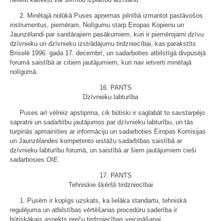
2. Minētajā nolūkā Puses apņemas pilnībā izmantot pastāvošos
instrumentus, piemēram, Nolīgumu starp Eiropas Kopienu un
Jaunzēlandi par sanitārajiem pasākumiem, kuri ir piemērojami dzīvu
dzīvnieku un dzīvnieku izstrādājumu tirdzniecībai, kas parakstīts
Briselē 1996. gada 17. decembrī, un sadarboties atbilstīgā divpusējā
forumā saistībā ar citiem jautājumiem, kuri nav ietverti minētajā
nolīgumā.
16. PANTS
Dzīvnieku labturība
Puses arī vēlreiz apstiprina, cik būtiski ir saglabāt to savstarpējo
sapratni un sadarbību jautājumos par dzīvnieku labturību, un tās
turpinās apmainīties ar informāciju un sadarboties Eiropas Komisijas
un Jaunzēlandes kompetento iestāžu sadarbības saistībā ar
dzīvnieku labturību forumā, un saistībā ar šiem jautājumiem cieši
sadarbosies
OIE
.
17. PANTS
Tehniskie šķēršļi tirdzniecībai
1. Pusēm ir kopīgs uzskats, ka lielāka standartu, tehniskā
regulējuma un atbilstības vērtēšanas procedūru saderība ir
būtiskākais aspekts preču tirdzniecības veicināšanai.