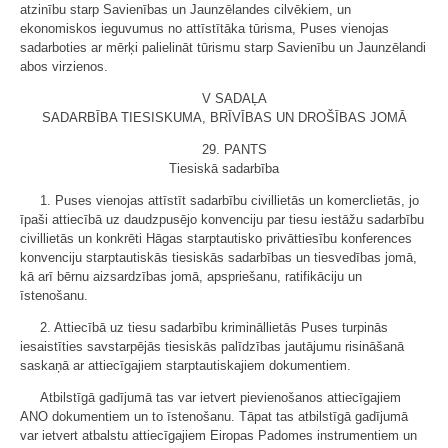
atzinību starp Savienības un Jaunzēlandes cilvēkiem, un
ekonomiskos ieguvumus no attīstītāka tūrisma, Puses vienojas
sadarboties ar mērķi palielināt tūrismu starp Savienību un Jaunzēlandi
abos virzienos.
V SADAĻA
SADARBĪBA TIESISKUMA, BRĪVĪBAS UN DROŠĪBAS JOMĀ
29. PANTS
Tiesiskā sadarbība
1. Puses vienojas attīstīt sadarbību civillietās un komerclietās, jo
īpaši attiecībā uz daudzpusējo konvenciju par tiesu iestāžu sadarbību
civillietās un konkrēti Hāgas starptautisko privāttiesību konferences
konvenciju starptautiskās tiesiskās sadarbības un tiesvedības jomā,
kā arī bērnu aizsardzības jomā, apspriešanu, ratifikāciju un
īstenošanu.
2. Attiecībā uz tiesu sadarbību krimināllietās Puses turpinās
iesaistīties savstarpējās tiesiskās palīdzības jautājumu risināšanā
saskaņā ar attiecīgajiem starptautiskajiem dokumentiem.
Atbilstīgā gadījumā tas var ietvert pievienošanos attiecīgajiem
ANO dokumentiem un to īstenošanu. Tāpat tas atbilstīgā gadījumā
var ietvert atbalstu attiecīgajiem Eiropas Padomes instrumentiem un