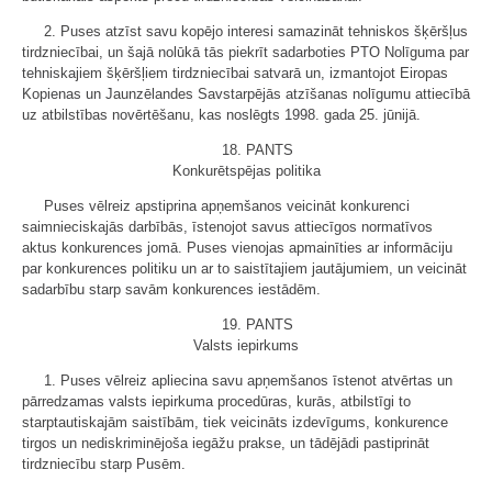
2. Puses atzīst savu kopējo interesi samazināt tehniskos šķēršļus
tirdzniecībai, un šajā nolūkā tās piekrīt sadarboties PTO Nolīguma par
tehniskajiem šķēršļiem tirdzniecībai satvarā un, izmantojot Eiropas
Kopienas un Jaunzēlandes Savstarpējās atzīšanas nolīgumu attiecībā
uz atbilstības novērtēšanu, kas noslēgts 1998. gada 25. jūnijā.
18. PANTS
Konkurētspējas politika
Puses vēlreiz apstiprina apņemšanos veicināt konkurenci
saimnieciskajās darbībās, īstenojot savus attiecīgos normatīvos
aktus konkurences jomā. Puses vienojas apmainīties ar informāciju
par konkurences politiku un ar to saistītajiem jautājumiem, un veicināt
sadarbību starp savām konkurences iestādēm.
19. PANTS
Valsts iepirkums
1. Puses vēlreiz apliecina savu apņemšanos īstenot atvērtas un
pārredzamas valsts iepirkuma procedūras, kurās, atbilstīgi to
starptautiskajām saistībām, tiek veicināts izdevīgums, konkurence
tirgos un nediskriminējoša iegāžu prakse, un tādējādi pastiprināt
tirdzniecību starp Pusēm.