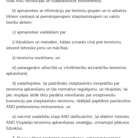
citas ANO rezolūcijas un starptautiskos instrumentus;
b) apmainoties ar informāciju par teroristu grupām un to atbalsta
tīkliem saskaņā ar piemērojamajiem starptautiskajiem un valsts
tiesību aktiem;
c) apmainoties viedokļiem par:
i) līdzekļiem un metodēm, kādas izmanto cīņā pret terorismu,
ietverot tehnisko jomu un mācības;
ii) terorisma novēršanu; un
iii) paraugpraksi attiecībā uz cilvēktiesību aizsardzību terorisma
apkarošanā;
d) sadarbojoties, lai padziļinātu starptautisko vienprātību par
terorisma apkarošanu un tās normatīvo regulējumu, un rīkojoties, lai
pēc iespējas ātrāk tiktu panākta vienošanās par visaptverošu
konvenciju par starptautisko terorismu, tādējādi papildinot pastāvošos
ANO pretterorisma instrumentus; un
e) veicinot sadarbību starp ANO dalībvalstīm, lai efektīvi īstenotu
ANO Vispārējo terorisma apkarošanas stratēģiju, izmantojot jebkurus
līdzekļus.