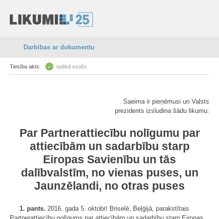
Darbības ar dokumentu
Tiesību akts:
spēkā esošs
Saeima ir pieņēmusi un Valsts
prezidents izsludina šādu likumu:
Par Partnerattiecību nolīgumu par
attiecībām un sadarbību starp
Eiropas Savienību un tās
dalībvalstīm, no vienas puses, un
Jaunzēlandi, no otras puses
1. pants.
2016. gada 5. oktobrī Briselē, Beļģijā, parakstītais
Partnerattiecību nolīgums par attiecībām un sadarbību starp Eiropas