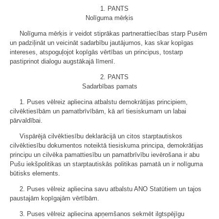
1. PANTS
Nolīguma mērķis
Nolīguma mērķis ir veidot stiprākas partnerattiecības starp Pusēm
un padziļināt un veicināt sadarbību jautājumos, kas skar kopīgas
intereses, atspoguļojot kopīgās vērtības un principus, tostarp
pastiprinot dialogu augstākajā līmenī.
2. PANTS
Sadarbības pamats
1. Puses vēlreiz apliecina atbalstu demokrātijas principiem,
cilvēktiesībām un pamatbrīvībām, kā arī tiesiskumam un labai
pārvaldībai.
Vispārējā cilvēktiesību deklarācijā un citos starptautiskos
cilvēktiesību dokumentos noteiktā tiesiskuma principa, demokrātijas
principu un cilvēka pamattiesību un pamatbrīvību ievērošana ir abu
Pušu iekšpolitikas un starptautiskās politikas pamatā un ir nolīguma
būtisks elements.
2. Puses vēlreiz apliecina savu atbalstu ANO Statūtiem un tajos
paustajām kopīgajām vērtībām.
3. Puses vēlreiz apliecina apņemšanos sekmēt ilgtspējīgu