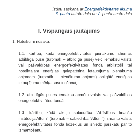
Izdoti saskaņā ar
Energoefektivitātes likuma
6. panta
astoto daļu un
7.
panta sesto daļu
I. Vispārīgais jautājums
1. Noteikumi nosaka:
1.1. kārtību, kādā energoefektivitātes pienākumu shēmas
atbildīgā puse (turpmāk – atbildīgā puse) veic iemaksu valsts
vai pašvaldības energoefektivitātes fondā atbilstoši tai
noteiktajam enerģijas galapatēriņa ietaupījuma pienākuma
apjomam (turpmāk – pienākuma apjoms) obligātā enerģijas
ietaupījuma mērķa sasniegšanai;
1.2. atbildīgās puses iemaksu apmēru valsts vai pašvaldības
energoefektivitātes fondā;
1.3. kārtību, kādā akciju sabiedrība "Attīstības finanšu
institūcija Altum" (turpmāk – sabiedrība "Altum") izmanto valsts
energoefektivitātes fonda līdzekļus un sniedz pārskatu par to
izmantošanu.