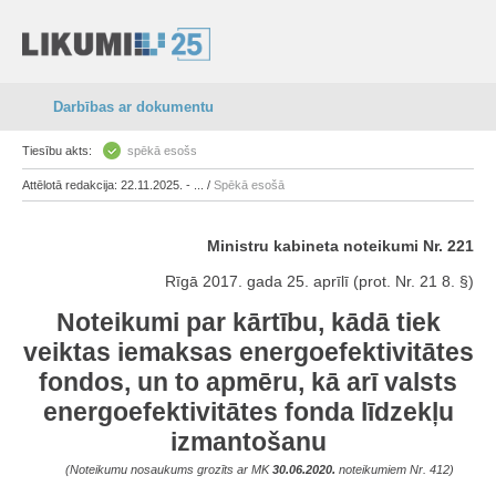
Darbības ar dokumentu
Tiesību akts:
spēkā esošs
Attēlotā redakcija: 22.11.2025. - ... /
Spēkā esošā
Ministru kabineta noteikumi Nr. 221
Rīgā 2017. gada 25. aprīlī (prot. Nr. 21 8. §)
Noteikumi par kārtību, kādā tiek
veiktas iemaksas energoefektivitātes
fondos, un to apmēru, kā arī valsts
energoefektivitātes fonda līdzekļu
izmantošanu
(Noteikumu nosaukums grozīts ar MK
30.06.2020.
noteikumiem Nr. 412)