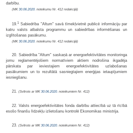
darbību.
(MK
30.06.2020.
noteikumu Nr. 412 redakcijā)
1
19.
Sabiedrība "Altum" savā tīmekļvietnē publicē informāciju par
katru valsts atbalsta programmu un sabiedrības informēšanas un
izglītošanas pasākumu.
(MK
30.06.2020.
noteikumu Nr. 412 redakcijā)
20. Sabiedrība "Altum" saskaņā ar energoefektivitātes monitoringa
jomu reglamentējošiem normatīviem aktiem nodrošina ikgadēja
pārskata par ieviestajiem energoefektivitātes uzlabošanas
pasākumiem un to rezultātā sasniegtajiem enerģijas ietaupījumiem
iesniegšanu.
21.
(Svītrots ar MK
30.06.2020.
noteikumiem Nr. 412)
22. Valsts energoefektivitātes fonda darbību attiecībā uz tā rīcībā
esošo finanšu līdzekļu izlietošanu kontrolē Ekonomikas ministrija.
23.
(Svītrots ar MK
30.06.2020.
noteikumiem Nr. 412)