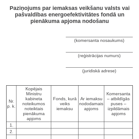
Paziņojums par iemaksas veikšanu valsts vai
pašvaldības energoefektivitātes fondā un
pienākuma apjoma nodošanu
(komersanta nosaukums)
(reģistrācijas numurs)
(juridiskā adrese)
Kopējais
Ministru
Komersanta
kabineta
Fonds, kurā
Ar iemaksu
– atbildīgās
Nr.
noteikumos
veiks
nododamais
puses –
p. k.
noteiktais
iemaksu
apjoms
izpildāmais
pienākuma
apjoms
apjoms
1.
2.
...