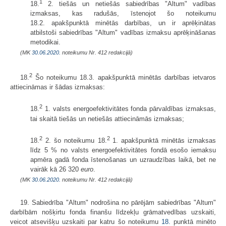
1
18.
2. tiešās un netiešās sabiedrības "Altum" vadības
izmaksas, kas radušās, īstenojot šo noteikumu
18.2. apakšpunktā minētās darbības, un ir aprēķinātas
atbilstoši sabiedrības "Altum" vadības izmaksu aprēķināšanas
metodikai.
(MK
30.06.2020.
noteikumu Nr. 412 redakcijā)
2
18.
Šo noteikumu 18.3. apakšpunktā minētās darbības ietvaros
attiecināmas ir šādas izmaksas:
2
18.
1. valsts energoefektivitātes fonda pārvaldības izmaksas,
tai skaitā tiešās un netiešās attiecināmās izmaksas;
2
2
18.
2. šo noteikumu 18.
1. apakšpunktā minētās izmaksas
līdz 5 % no valsts energoefektivitātes fondā esošo iemaksu
apmēra gadā fonda īstenošanas un uzraudzības laikā, bet ne
vairāk kā 26 320
euro
.
(MK
30.06.2020.
noteikumu Nr. 412 redakcijā)
19. Sabiedrība "Altum" nodrošina no pārējām sabiedrības "Altum"
darbībām nošķirtu fonda finanšu līdzekļu grāmatvedības uzskaiti,
veicot atsevišķu uzskaiti par katru šo noteikumu
18.
punktā minēto