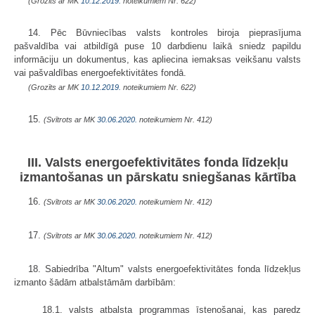
(Grozīts ar MK
10.12.2019.
noteikumiem Nr. 622)
14. Pēc Būvniecības valsts kontroles biroja pieprasījuma
pašvaldība vai atbildīgā puse 10 darbdienu laikā sniedz papildu
informāciju un dokumentus, kas apliecina iemaksas veikšanu valsts
vai pašvaldības energoefektivitātes fondā.
(Grozīts ar MK
10.12.2019.
noteikumiem Nr. 622)
15.
(Svītrots ar MK
30.06.2020.
noteikumiem Nr. 412)
III. Valsts energoefektivitātes fonda līdzekļu
izmantošanas un pārskatu sniegšanas kārtība
16.
(Svītrots ar MK
30.06.2020.
noteikumiem Nr. 412)
17.
(Svītrots ar MK
30.06.2020.
noteikumiem Nr. 412)
18. Sabiedrība "Altum" valsts energoefektivitātes fonda līdzekļus
izmanto šādām atbalstāmām darbībām:
18.1. valsts atbalsta programmas īstenošanai, kas paredz