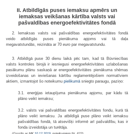
II. Atbildīgās puses iemaksu apmērs un
iemaksas veikšanas kārtība valsts vai
pašvaldības energoefektivitātes fondā
2. Iemaksas valsts vai pašvaldības energoefektivitātes fondā
veido atbildīgās puses pienākuma apjoms vai tā daļa
megavatstundās, reizināta ar 70
euro
par megavatstundu.
3. Atbildīgā puse 30 dienu laikā pēc tam, kad tā Būvniecības
valsts kontroles birojā ir iesniegusi energoefektivitātes uzlabošanas
pasākumu plānu saskaņā ar energoefektivitātes pienākuma shēmas
izveidošanas un ieviešanas kārtību reglamentējošiem normatīviem
aktiem, izmantojot šo noteikumu
pielikumā
sniegto paraugu, paziņo:
3.1. enerģijas ietaupījuma pienākuma apjomu, par kādu tā
plāno veikt iemaksu;
3.2. valsts vai pašvaldības energoefektivitātes fondu, kurā tā
plāno veikt iemaksu. Ja atbildīgā puse plāno veikt iemaksu
pašvaldības fondā, tā atsevišķi informē arī pašvaldību, kas ir
fonda izveidotāja un turētāja.
(Grozīts ar MK
10.12.2019.
noteikumiem Nr. 622)