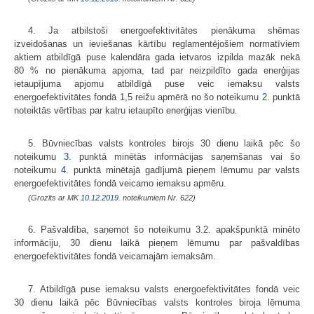
4. Ja atbilstoši energoefektivitātes pienākuma shēmas
izveidošanas un ieviešanas kārtību reglamentējošiem normatīviem
aktiem atbildīgā puse kalendāra gada ietvaros izpilda mazāk nekā
80 % no pienākuma apjoma, tad par neizpildīto gada enerģijas
ietaupījuma apjomu atbildīgā puse veic iemaksu valsts
energoefektivitātes fondā 1,5 reižu apmērā no šo noteikumu
2.
punktā
noteiktās vērtības par katru ietaupīto enerģijas vienību.
5. Būvniecības valsts kontroles birojs 30 dienu laikā pēc šo
noteikumu
3.
punktā minētās informācijas saņemšanas vai šo
noteikumu
4.
punktā minētajā gadījumā pieņem lēmumu par valsts
energoefektivitātes fondā veicamo iemaksu apmēru.
(Grozīts ar MK
10.12.2019.
noteikumiem Nr. 622)
6. Pašvaldība, saņemot šo noteikumu 3.2. apakšpunktā minēto
informāciju, 30 dienu laikā pieņem lēmumu par pašvaldības
energoefektivitātes fondā veicamajām iemaksām.
7. Atbildīgā puse iemaksu valsts energoefektivitātes fondā veic
30 dienu laikā pēc Būvniecības valsts kontroles biroja lēmuma