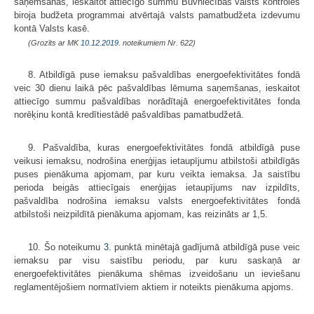
saņemšanas, ieskaitot attiecīgo summu Būvniecības valsts kontroles
biroja budžeta programmai atvērtajā valsts pamatbudžeta izdevumu
kontā Valsts kasē.
(Grozīts ar MK
10.12.2019.
noteikumiem Nr. 622)
8. Atbildīgā puse iemaksu pašvaldības energoefektivitātes fondā
veic 30 dienu laikā pēc pašvaldības lēmuma saņemšanas, ieskaitot
attiecīgo summu pašvaldības norādītajā energoefektivitātes fonda
norēķinu kontā kredītiestādē pašvaldības pamatbudžetā.
9. Pašvaldība, kuras energoefektivitātes fondā atbildīgā puse
veikusi iemaksu, nodrošina enerģijas ietaupījumu atbilstoši atbildīgās
puses pienākuma apjomam, par kuru veikta iemaksa. Ja saistību
perioda beigās attiecīgais enerģijas ietaupījums nav izpildīts,
pašvaldība nodrošina iemaksu valsts energoefektivitātes fondā
atbilstoši neizpildītā pienākuma apjomam, kas reizināts ar 1,5.
10. Šo noteikumu
3.
punktā minētajā gadījumā atbildīgā puse veic
iemaksu par visu saistību periodu, par kuru saskaņā ar
energoefektivitātes pienākuma shēmas izveidošanu un ieviešanu
reglamentējošiem normatīviem aktiem ir noteikts pienākuma apjoms.