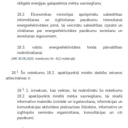
obligātā enerģijas galapatēriņa mērķa sasniegšanu;
18.2. Ekonomikas ministrijas apstiprinātu sabiedrības
informēšanas un izglītošanas pasākumu īstenošanai
energoefektivitātes jomā, lai veicinātu sabiedrības izpratni un
zināšanas par energoefektivitātes pasākumu ieviešanu un
ieviešanas ieguvumiem;
18.3. valsts energoefektivitātes fonda pārvaldības
nodrošināšanai.
(MK
30.06.2020.
noteikumu Nr. 412 redakcijā)
1
18.
Šo noteikumu 18.2. apakšpunktā minēto darbību ietvaros
attiecināmas ir:
1
18.
1. izmaksas, kas veiktas, lai nodrošinātu šo noteikumu
18.2. apakšpunktā minētā mērķa sasniegšanu, tai skaitā
informatīvo materiālu izstrāde un izgatavošana, informācijas un
komunikācijas aktivitātes plašsaziņas līdzekļos, informatīvo un
izglītojošo semināru organizēšana, konsultācijas un citi
pasākumi;