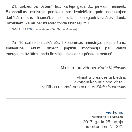
24. Sabiedrība "Altum" līdz kārtējā gada 31. janvārim iesniedz
Ekonomikas ministrijā pārskatu par iepriekšējā gadā īstenotajām
darbībām, kas finansētas no valsts energoefektivitātes fonda
līdzekļiem, kā arī par izlietoto fonda finansējumu.
(MK
19.11.2025.
noteikumu Nr. 673 redakcijā)
25. 10 darbdienu laikā pēc Ekonomikas ministrijas pieprasījuma
sabiedrība "Altum" sniedz papildu informāciju par valsts
energoefektivitātes fonda līdzekļu izlietojumu pārskata periodā.
Ministru prezidents
Māris Kučinskis
Ministru prezidenta biedra,
ekonomikas ministra vietā –
izglītības un zinātnes ministrs
Kārlis Šadurskis
Pielikums
Ministru kabineta
2017. gada 25. aprīļa
noteikumiem Nr. 221