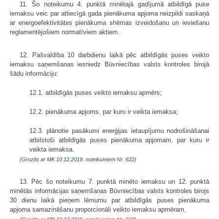
11. Šo noteikumu
4.
punktā minētajā gadījumā atbildīgā puse
iemaksu veic par attiecīgā gada pienākuma apjoma neizpildi saskaņā
ar energoefektivitātes pienākuma shēmas izveidošanu un ieviešanu
reglamentējošiem normatīviem aktiem.
12. Pašvaldība 10 darbdienu laikā pēc atbildīgās puses veikto
iemaksu saņemšanas iesniedz Būvniecības valsts kontroles birojā
šādu informāciju:
12.1. atbildīgās puses veikto iemaksu apmērs;
12.2. pienākuma apjoms, par kuru ir veikta iemaksa;
12.3. plānotie pasākumi enerģijas ietaupījumu nodrošināšanai
atbilstoši atbildīgās puses pienākuma apjomam, par kuru ir
veikta iemaksa.
(Grozīts ar MK
10.12.2019.
noteikumiem Nr. 622)
13. Pēc šo noteikumu
7.
punktā minēto iemaksu un 12. punktā
minētās informācijas saņemšanas Būvniecības valsts kontroles birojs
30 dienu laikā pieņem lēmumu par atbildīgās puses pienākuma
apjoma samazināšanu proporcionāli veikto iemaksu apmēram.