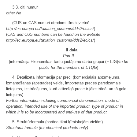
3.3. citi numuri
other No
(CUS un CAS numuri atrodami tīmekļvietnē
http://ec.europa.eu/taxation_customs/dds2/ecics/
)
(
CAS and CUS numbers can be found on the website
http://ec.europa.eu/taxation_customs/dds2/ecics/
)
II daļa
Part II
(informācija Ekonomikas tarifu jautājumu darba grupai (ETJG)
/to be
public for the members of ETQG
)
4. Detalizēta informācija par preci (komerciālais apzīmējums,
izmantošanas (apstrādes) veids, importētās preces paredzamais
lietojums, izstrādājums, kurā attiecīgā prece ir jāiestrādā, un tā gala
lietojums)
Further information including commercial denomination, mode of
operation, intended use of the imported product, type of product in
which it is to be incorporated and end-use of that product
5. Struktūrformula (norāda tikai ķīmiskajām vielām)
Structural formula (for chemical products only)