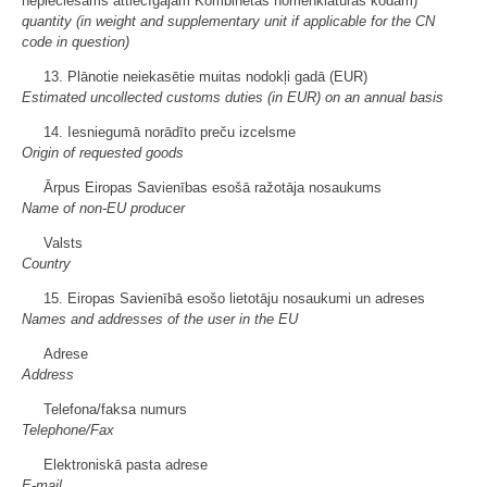
nepieciešams attiecīgajam Kombinētās nomenklatūras kodam)
quantity (in weight and supplementary unit if applicable for the CN
code in question)
13. Plānotie neiekasētie muitas nodokļi gadā (EUR)
Estimated uncollected customs duties (in EUR) on an annual basis
14. Iesniegumā norādīto preču izcelsme
Origin of requested goods
Ārpus Eiropas Savienības esošā ražotāja nosaukums
Name of non-EU producer
Valsts
Country
15. Eiropas Savienībā esošo lietotāju nosaukumi un adreses
Names and addresses of the user in the EU
Adrese
Address
Telefona/faksa numurs
Telephone/Fax
Elektroniskā pasta adrese
E-mail