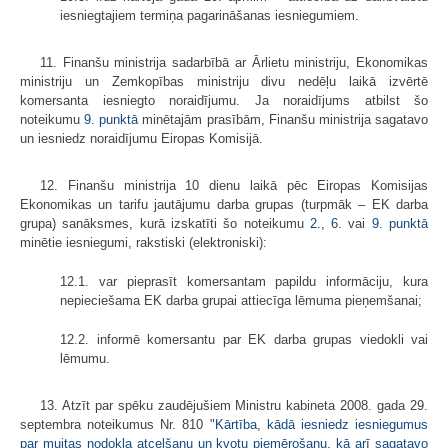
iesniegtajiem termiņa pagarināšanas iesniegumiem.
11. Finanšu ministrija sadarbībā ar Ārlietu ministriju, Ekonomikas
ministriju un Zemkopības ministriju divu nedēļu laikā izvērtē
komersanta iesniegto noraidījumu. Ja noraidījums atbilst šo
noteikumu
9. punktā
minētajām prasībām, Finanšu ministrija sagatavo
un iesniedz noraidījumu Eiropas Komisijā.
12. Finanšu ministrija 10 dienu laikā pēc Eiropas Komisijas
Ekonomikas un tarifu jautājumu darba grupas (turpmāk – EK darba
grupa) sanāksmes, kurā izskatīti šo noteikumu
2.
,
6.
vai
9. punktā
minētie iesniegumi, rakstiski (elektroniski):
12.1. var pieprasīt komersantam papildu informāciju, kura
nepieciešama EK darba grupai attiecīga lēmuma pieņemšanai;
12.2. informē komersantu par EK darba grupas viedokli vai
lēmumu.
13. Atzīt par spēku zaudējušiem Ministru kabineta 2008. gada 29.
septembra noteikumus Nr. 810 "
Kārtība, kādā iesniedz iesniegumus
par muitas nodokļa atcelšanu un kvotu piemērošanu, kā arī sagatavo