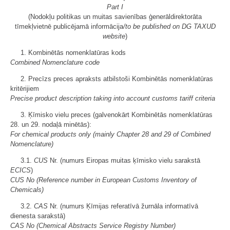
Part I
(Nodokļu politikas un muitas savienības ģenerāldirektorāta
tīmekļvietnē publicējamā informācija
/to be published on DG TAXUD
website
)
1. Kombinētās nomenklatūras kods
Combined Nomenclature code
2. Precīzs preces apraksts atbilstoši Kombinētās nomenklatūras
kritērijiem
Precise product description taking into account customs tariff criteria
3. Ķīmisko vielu preces (galvenokārt Kombinētās nomenklatūras
28. un 29. nodaļā minētās):
For chemical products only (mainly Chapter 28 and 29 of Combined
Nomenclature)
3.1.
CUS
Nr. (numurs Eiropas muitas ķīmisko vielu sarakstā
ECICS
)
CUS No (Reference number in European Customs Inventory of
Chemicals)
3.2.
CAS
Nr. (numurs Ķīmijas referatīvā žurnāla informatīvā
dienesta sarakstā)
CAS No (Chemical Abstracts Service Registry Number)