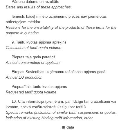
Pārrunu datums un rezultāts
Dates and results of these approaches
Iemesli, kādēļ minēto uzņēmumu preces nav piemērotas
attiecīgajam mērķim
Reasons for the unsuitability of the products of these firms for the
purpose in question
9. Tarifu kvotas apjoma aprēķins
Calculation of tariff quota volume
Pieprasītāja gada patēriņš
Annual consumption of applicant
Eiropas Savienības uzņēmumu ražošanas apjoms gadā
Annual EU production
Pieprasītais tarifu kvotas apjoms
Requested tariff quota volume
10. Cita informācija (piemēram, par līdzīgu tarifu atcelšanu vai
kvotām, spēkā esošu saistošu izziņu par tarifu)
Special remarks
(indication of similar tariff suspensions or quotas,
indication of existing binding tariff information, other
III daļa