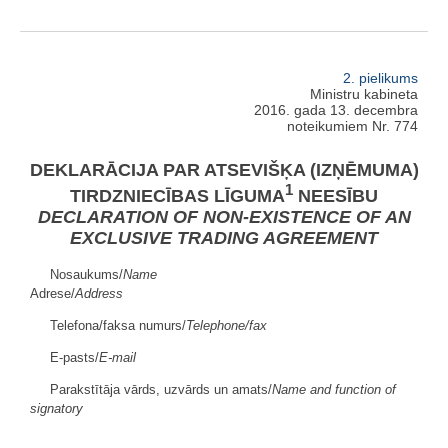
2. pielikums
Ministru kabineta
2016. gada 13. decembra
noteikumiem Nr. 774
DEKLARĀCIJA PAR ATSEVIŠĶA (IZŅĒMUMA)
1
TIRDZNIECĪBAS LĪGUMA
NEESĪBU
DECLARATION OF NON-EXISTENCE OF AN
EXCLUSIVE TRADING AGREEMENT
Nosaukums/
Name
Adrese/
Address
Telefona/faksa numurs/
Telephone/fax
E-pasts/
E-mail
Parakstītāja vārds, uzvārds un amats/
Name and function of
signatory