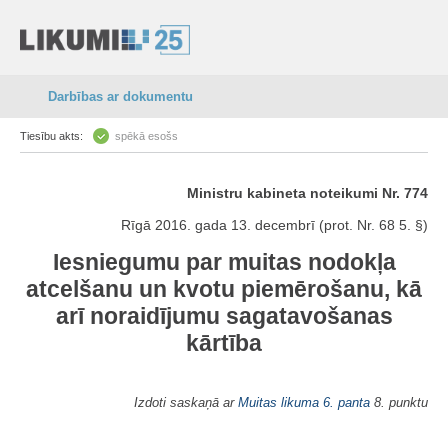
Darbības ar dokumentu
Tiesību akts:
spēkā esošs
Ministru kabineta noteikumi Nr. 774
Rīgā 2016. gada 13. decembrī (prot. Nr. 68 5. §)
Iesniegumu par muitas nodokļa
atcelšanu un kvotu piemērošanu, kā
arī noraidījumu sagatavošanas
kārtība
Izdoti saskaņā ar
Muitas likuma
6. panta
8. punktu