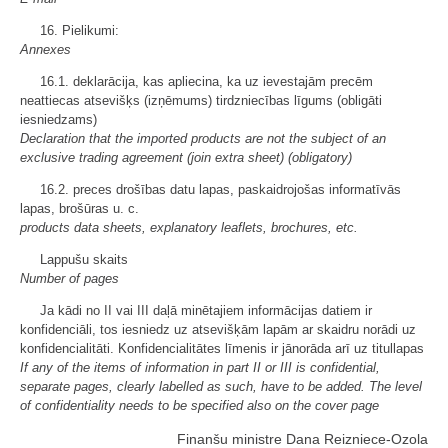
16. Pielikumi:
Annexes
16.1. deklarācija, kas apliecina, ka uz ievestajām precēm
neattiecas atsevišķs (izņēmums) tirdzniecības līgums (obligāti
iesniedzams)
Declaration that the imported products are not the subject of an
exclusive trading agreement (join extra sheet) (obligatory)
16.2. preces drošības datu lapas, paskaidrojošas informatīvās
lapas, brošūras u. c.
products data sheets, explanatory leaflets, brochures, etc.
Lappušu skaits
Number of pages
Ja kādi no II vai III daļā minētajiem informācijas datiem ir
konfidenciāli, tos iesniedz uz atsevišķām lapām ar skaidru norādi uz
konfidencialitāti. Konfidencialitātes līmenis ir jānorāda arī uz titullapas
If any of the items of information in part II or III is confidential,
separate pages, clearly labelled as such, have to be added. The level
of confidentiality needs to be specified also on the cover page
Finanšu ministre Dana Reizniece-Ozola