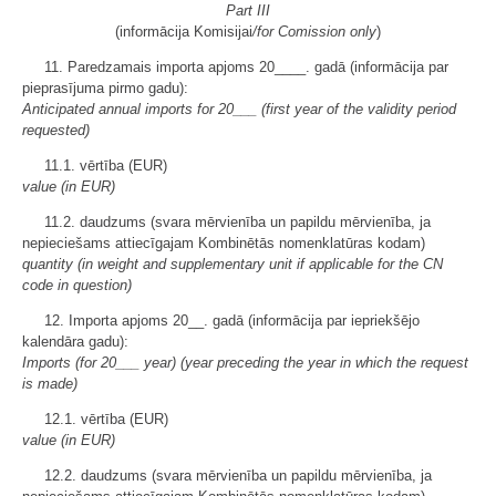
Part III
(informācija Komisijai
/for Comission only
)
11. Paredzamais importa apjoms 20____. gadā (informācija par
pieprasījuma pirmo gadu):
Anticipated annual imports for 20___ (first year of the validity period
requested)
11.1. vērtība (EUR)
value (in EUR)
11.2. daudzums (svara mērvienība un papildu mērvienība, ja
nepieciešams attiecīgajam Kombinētās nomenklatūras kodam)
quantity (in weight and supplementary unit if applicable for the CN
code in question)
12. Importa apjoms 20__. gadā (informācija par iepriekšējo
kalendāra gadu):
Imports (for 20___ year) (year preceding the year in which the request
is made)
12.1. vērtība (EUR)
value (in EUR)
12.2. daudzums (svara mērvienība un papildu mērvienība, ja