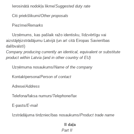
Ierosinātā nodokļa likme/
Suggested duty rate
Citi priekšlikumi/
Other proposals
Piezīme/
Remarks
Uzņēmums, kas pašlaik ražo identisku, līdzvērtīgu vai
aizstājējizstrādājumu Latvijā (un arī citā Eiropas Savienības
dalībvalstī)
Company producing currently an identical, equivalent or substitute
product within Latvia (and in other country of EU)
Uzņēmuma nosaukums/
Name of the company
Kontaktpersona/
Person of contact
Adrese/
Address
Telefona/faksa numurs/
Telephone/fax
E-pasts
/E-mail
Izstrādājuma tirdzniecības nosaukums/
Product trade name
II daļa
Part II