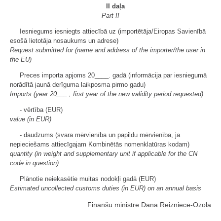
II daļa
Part II
Iesniegums iesniegts attiecībā uz (importētāja/Eiropas Savienībā
esošā lietotāja nosaukums un adrese)
Request submitted for (name and address of the importer/the user in
the EU)
Preces importa apjoms 20____. gadā (informācija par iesniegumā
norādītā jaunā derīguma laikposma pirmo gadu)
Imports (year 20___ , first year of the new validity period requested)
- vērtība (EUR)
value (in EUR)
- daudzums (svara mērvienība un papildu mērvienība, ja
nepieciešams attiecīgajam Kombinētās nomenklatūras kodam)
quantity (in weight and supplementary unit if applicable for the CN
code in question)
Plānotie neiekasētie muitas nodokļi gadā (EUR)
Estimated uncollected customs duties (in EUR) on an annual basis
Finanšu ministre Dana Reizniece-Ozola