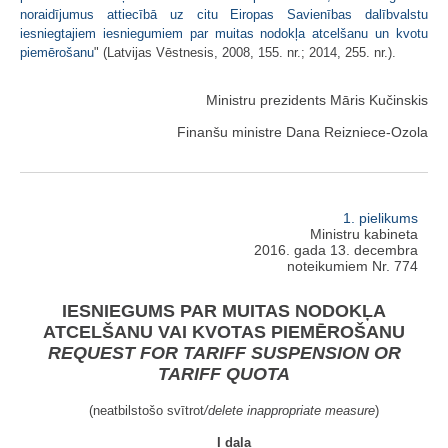
noraidījumus attiecībā uz citu Eiropas Savienības dalībvalstu
iesniegtajiem iesniegumiem par muitas nodokļa atcelšanu un kvotu
piemērošanu
" (Latvijas Vēstnesis, 2008, 155. nr.; 2014, 255. nr.).
Ministru prezidents Māris Kučinskis
Finanšu ministre Dana Reizniece-Ozola
1. pielikums
Ministru kabineta
2016. gada 13. decembra
noteikumiem Nr. 774
IESNIEGUMS PAR MUITAS NODOKĻA
ATCELŠANU VAI KVOTAS PIEMĒROŠANU
REQUEST FOR TARIFF SUSPENSION OR
TARIFF QUOTA
(neatbilstošo svītrot
/delete inappropriate measure
)
I daļa