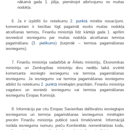
nākamā gada 1. jūlija, piemērojot atbrīvojumu no muitas
nodokļa.
6. Ja ir izpildīti šo noteikumu
2. punktā
minētie nosacījumi,
komersantam ir tiesības lūgt pagarināt esošo muitas nodokļa
atcelšanas termiņu, Finanšu ministrijā līdz kārtējā gada 1. aprīlim
iesniedzot iesniegumu par muitas nodokļa atcelšanas termiņa
pagarināšanu (
3. pielikums
) (turpmāk – termiņa pagarināšanas
iesniegums).
7. Finanšu ministrija sadarbībā ar Ārlietu ministriju, Ekonomikas
ministriju un Zemkopības ministriju divu nedēļu laikā izvērtē
komersanta iesniegto iesniegumu vai termiņa pagarināšanas
iesniegumu. Ja iesniegums vai termiņa pagarināšanas iesniegums
atbilst šo noteikumu
2. punktā
minētajām prasībām, Finanšu ministrija
sagatavo un iesniedz iesniegumu vai termiņa pagarināšanas
iesniegumu Eiropas Komisijā.
8. Informāciju par citu Eiropas Savienības dalībvalstu iesniegtajos
iesniegumos un termiņa pagarināšanas iesniegumos minētajām
precēm Finanšu ministrija publicē savā tīmekļvietnē. Informācijā
norāda iesnieguma numuru, preču Kombinētās nomenklatūras kodu,