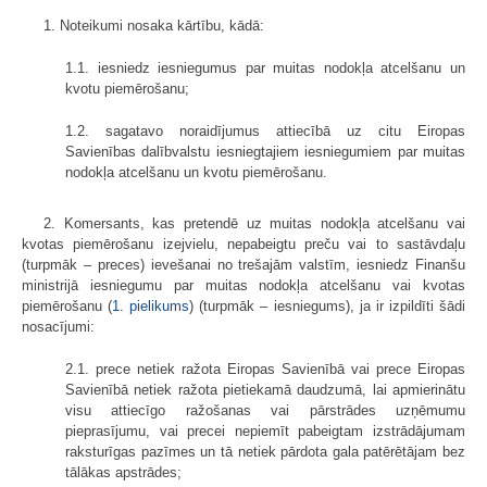
1. Noteikumi nosaka kārtību, kādā:
1.1. iesniedz iesniegumus par muitas nodokļa atcelšanu un
kvotu piemērošanu;
1.2. sagatavo noraidījumus attiecībā uz citu Eiropas
Savienības dalībvalstu iesniegtajiem iesniegumiem par muitas
nodokļa atcelšanu un kvotu piemērošanu.
2. Komersants, kas pretendē uz muitas nodokļa atcelšanu vai
kvotas piemērošanu izejvielu, nepabeigtu preču vai to sastāvdaļu
(turpmāk – preces) ievešanai no trešajām valstīm, iesniedz Finanšu
ministrijā iesniegumu par muitas nodokļa atcelšanu vai kvotas
piemērošanu (
1. pielikums
) (turpmāk – iesniegums), ja ir izpildīti šādi
nosacījumi:
2.1. prece netiek ražota Eiropas Savienībā vai prece Eiropas
Savienībā netiek ražota pietiekamā daudzumā, lai apmierinātu
visu attiecīgo ražošanas vai pārstrādes uzņēmumu
pieprasījumu, vai precei nepiemīt pabeigtam izstrādājumam
raksturīgas pazīmes un tā netiek pārdota gala patērētājam bez
tālākas apstrādes;