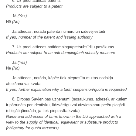
6. Uz preci attiecas patents
Products are subject to a patent
Jā
(Yes)
Nē
(No)
Ja attiecas, norāda patenta numuru un izdevējiestādi
If yes, number of the patent and issuing authority
7. Uz preci attiecas antidempinga/pretsubsīdiju pasākums
Products are subject to an anti-dumping/anti-subsidy measure
Jā
(Yes)
Nē
(No)
Ja attiecas, norāda, kāpēc tiek pieprasīta muitas nodokļa
atcelšana vai kvota
If yes, further explanation why a tariff suspension/quota is requested
8. Eiropas Savienības uzņēmumi (nosaukums, adrese), ar kuriem
ir pārrunāts par identisku, līdzvērtīgu vai aizvietojamu preču piegādi
(obligāti jānorāda, ja tiek pieprasīta kvota)
Name and addresses of firms known in the EU approached with a
view to the supply of identical, equivalent or substitute products
(obligatory for quota requests)