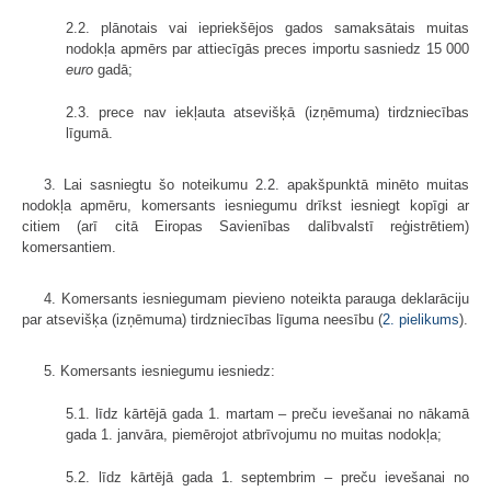
2.2. plānotais vai iepriekšējos gados samaksātais muitas
nodokļa apmērs par attiecīgās preces importu sasniedz 15 000
euro
gadā;
2.3. prece nav iekļauta atsevišķā (izņēmuma) tirdzniecības
līgumā.
3. Lai sasniegtu šo noteikumu 2.2. apakšpunktā minēto muitas
nodokļa apmēru, komersants iesniegumu drīkst iesniegt kopīgi ar
citiem (arī citā Eiropas Savienības dalībvalstī reģistrētiem)
komersantiem.
4. Komersants iesniegumam pievieno noteikta parauga deklarāciju
par atsevišķa (izņēmuma) tirdzniecības līguma neesību (
2. pielikums
).
5. Komersants iesniegumu iesniedz:
5.1. līdz kārtējā gada 1. martam – preču ievešanai no nākamā
gada 1. janvāra, piemērojot atbrīvojumu no muitas nodokļa;
5.2. līdz kārtējā gada 1. septembrim – preču ievešanai no