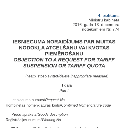
4. pielikums
Ministru kabineta
2016. gada 13. decembra
noteikumiem Nr. 774
IESNIEGUMA NORAIDĪJUMS PAR MUITAS
NODOKĻA ATCELŠANU VAI KVOTAS
PIEMĒROŠANU
OBJECTION TO A REQUEST FOR TARIFF
SUSPENSION OR TARIFF QUOTA
(neatbilstošo svītrot
/delete inappropriate measure
)
I daļa
Part I
Iesnieguma numurs/
Request No
Kombinētās nomenklatūras kods/
Combined Nomenclature code
Preču apraksts/
Goods description
Reģistrācijas numurs
/Working No