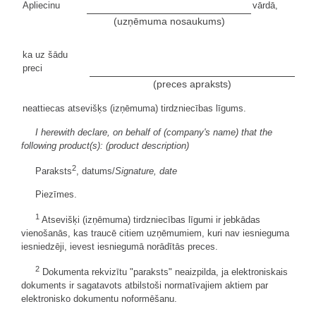
Apliecinu
vārdā,
(uzņēmuma nosaukums)
ka uz šādu
preci
(preces apraksts)
neattiecas atsevišķs (izņēmuma) tirdzniecības līgums.
I herewith declare, on behalf of (company's name) that the
following product(s): (product description)
2
Paraksts
, datums/
Signature, date
Piezīmes.
1
Atsevišķi (izņēmuma) tirdzniecības līgumi ir jebkādas
vienošanās, kas traucē citiem uzņēmumiem, kuri nav iesnieguma
iesniedzēji, ievest iesniegumā norādītās preces.
2
Dokumenta rekvizītu "paraksts" neaizpilda, ja elektroniskais
dokuments ir sagatavots atbilstoši normatīvajiem aktiem par
elektronisko dokumentu noformēšanu.