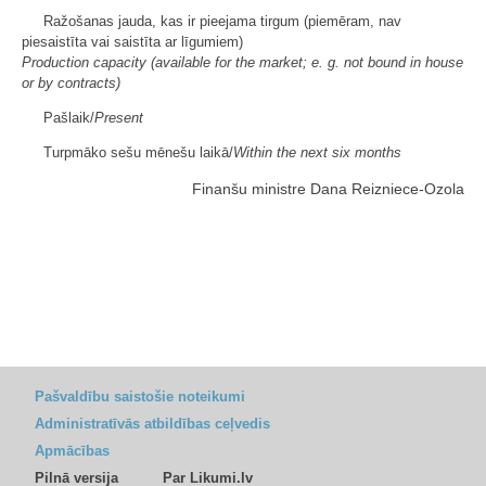
Ražošanas jauda, kas ir pieejama tirgum (piemēram, nav
piesaistīta vai saistīta ar līgumiem)
Production capacity (available for the market; e. g. not bound in house
or by contracts)
Pašlaik/
Present
Turpmāko sešu mēnešu laikā/
Within the next six months
Finanšu ministre Dana Reizniece-Ozola
Pašvaldību saistošie noteikumi
Administratīvās atbildības ceļvedis
Apmācības
Pilnā versija
Par Likumi.lv