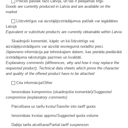
Preces pašlaik ražo Latvijā, un tās ir pieejamas tirgū
Goods are currently produced in Latvia and are available on the
market
Līdzvērtīgus vai aizstājējizstrādājumus pašlaik var iegādāties
Latvijā
Equivalent or substitute products are currently obtainable within Latvia
Skaidrojoši komentāri, kāpēc un kā līdzvērtīgs vai
aizstājējizstrādājums var aizstāt iesniegumā norādīto preci.
Jāpievieno informācija par tehniskajiem datiem, kas pierāda piedāvātā
izstrādājuma raksturīgās pazīmes un kvalitāti.
Explanatory comments (differences, why and how it may replace the
requested product). Technical data sheets which prove the character
and quality of the offered product have to be attached
Cita informācija/
Other
Ierosinātais kompromiss (skaidrojošie komentāri)/
Suggested
compromise (explanatory comments)
Pārcelšana uz tarifu kvotu/
Transfer into tariff quota
Ierosinātais kvotas apjoms/
Suggested quota volume
Daļēja tarifa atcelšana/
Partial tariff suspension