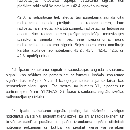
radiostacijas lietošanas atļauju, izsaukuma signāls tiek
piešķirts atbilstoši šo noteikumu 42.4. apakšpunktam;
42.8. ja radiostacija tiek slēgta, tās izsaukuma signāls citai
radiostacijai netiek piešķirts. Ja radioamatierim, kura
radiostacija ir slēgta, atkārtoti izsniedz radiostacijas lietošanas
atļauju, šim radioamatierim piešķir iepriekšējo radiostacijas
izsaukuma signālu vai, pēc viņa pieprasījuma, jaunu
radiostacijas izsaukuma signālu šajos noteikumos noteiktajā
kārtībā atbilstoši šo noteikumu 42.2., 42.3., 42.4., 42.5. un
42.6. apakšpunktam.
43. Īpašie izsaukuma signāli ir radiostacijas pagaidu izsaukuma
signāli, kas atšķiras no parastajiem ar formātu. Īpašais izsaukuma
signāls tiek piešķirts A vai B kategorijas radiostacijai uz laiku, kas
nepārsniedz vienu gadu. Tas sastāv no burtiem YL, cipariem un
burtiem (piemēram, YL23VASES). Īpašo izsaukuma signālu izvēlas
radiostacijas īpašnieks.
44. Īpašo izsaukuma signālu piešķir, lai atzīmētu svarīgus
notikumus valsts vai radioamatieru dzīvē, kā arī ar radiosakariem un
to vēsturi saistītus pasākumus. Īpašos izsaukuma signālus atbilstoši
notikuma jēdzienam un būtībai var piešķirt vienai vai vairākām