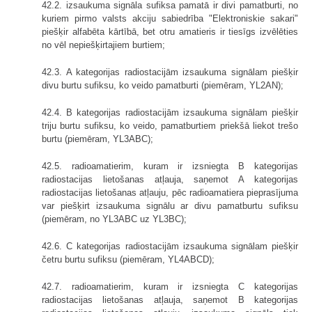
42.2. izsaukuma signāla sufiksa pamatā ir divi pamatburti, no
kuriem pirmo valsts akciju sabiedrība "Elektroniskie sakari"
piešķir alfabēta kārtībā, bet otru amatieris ir tiesīgs izvēlēties
no vēl nepiešķirtajiem burtiem;
42.3. A kategorijas radiostacijām izsaukuma signālam piešķir
divu burtu sufiksu, ko veido pamatburti (piemēram, YL2AN);
42.4. B kategorijas radiostacijām izsaukuma signālam piešķir
triju burtu sufiksu, ko veido, pamatburtiem priekšā liekot trešo
burtu (piemēram, YL3ABC);
42.5. radioamatierim, kuram ir izsniegta B kategorijas
radiostacijas lietošanas atļauja, saņemot A kategorijas
radiostacijas lietošanas atļauju, pēc radioamatiera pieprasījuma
var piešķirt izsaukuma signālu ar divu pamatburtu sufiksu
(piemēram, no YL3ABC uz YL3BC);
42.6. C kategorijas radiostacijām izsaukuma signālam piešķir
četru burtu sufiksu (piemēram, YL4ABCD);
42.7. radioamatierim, kuram ir izsniegta C kategorijas
radiostacijas lietošanas atļauja, saņemot B kategorijas