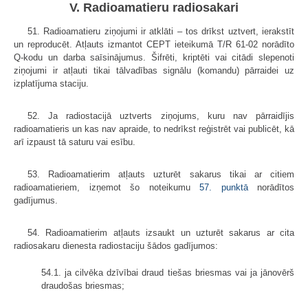
V. Radioamatieru radiosakari
51. Radioamatieru ziņojumi ir atklāti – tos drīkst uztvert, ierakstīt
un reproducēt. Atļauts izmantot CEPT ieteikumā T/R 61-02 norādīto
Q-kodu un darba saīsinājumus. Šifrēti, kriptēti vai citādi slepenoti
ziņojumi ir atļauti tikai tālvadības signālu (komandu) pārraidei uz
izplatījuma staciju.
52. Ja radiostacijā uztverts ziņojums, kuru nav pārraidījis
radioamatieris un kas nav apraide, to nedrīkst reģistrēt vai publicēt, kā
arī izpaust tā saturu vai esību.
53. Radioamatierim atļauts uzturēt sakarus tikai ar citiem
radioamatieriem, izņemot šo noteikumu
57. punktā
norādītos
gadījumus.
54. Radioamatierim atļauts izsaukt un uzturēt sakarus ar cita
radiosakaru dienesta radiostaciju šādos gadījumos:
54.1. ja cilvēka dzīvībai draud tiešas briesmas vai ja jānovērš
draudošas briesmas;