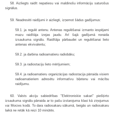
58. Aizliegts raidīt nepatiesu vai maldinošu informāciju saturošus
signālus.
59. Neadresēti raidījumi ir aizliegti, izņemot šādus gadījumus:
59.1. ja regulē antenu. Antenas regulēšanai izmanto iespējami
mazu raidītāja izejas jaudu. Arī šajā gadījumā noraida
izsaukuma signālu. Raidītāja pārbaudei un regulēšanai lieto
antenas ekvivalentu;
59.2. ja darbina radioamatieru radiobāku;
59.3. ja radiostaciju lieto mērījumiem;
59.4. ja radioamatieru organizācijas radiostacija pārraida visiem
radioamatieriem adresētu informatīvu biļetenu vai mācību
raidījumu.
60. Valsts akciju sabiedrības "Elektroniskie sakari" piešķirto
izsaukuma signālu pārraida ar to pašu izstarojuma klasi kā ziņojumus
vai Morzes kodā. To dara radiosakaru sākumā, beigās un radiosakaru
laikā ne retāk kā reizi 10 minūtēs.