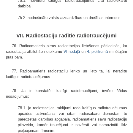
75.1. novērstu kaitīgus radiotraucējumus citu radioiekārtu
darbībai;
75.2. nodrošinātu valsts aizsardzības un drošības intereses.
VII. Radiostaciju radītie radiotraucējumi
76. Radioamatieris pirms radiostacijas lietošanas pārliecinās, ka
radiostacija atbilst šo noteikumu
VI nodaļā
un
4. pielikumā
minētajām
prasībām.
77. Radioamatieris radiostaciju ierīko un lieto tā, lai neradītu
kaitīgus radiotraucējumus.
78. Ja ir konstatēti kaitīgi radiotraucējumi, ievēro šādus
nosacījumus:
78.1. ja radiostacijas raidījumi rada kaitīgus radiotraucējumus
apraides uztveršanai vai citam radiosakaru dienestam to
paredzētās darbības apgabalā, radioamatieris savu radiostaciju
pilnveido, kamēr traucējumi ir novērsti vai samazināti līdz
pieļaujamam līmenim;