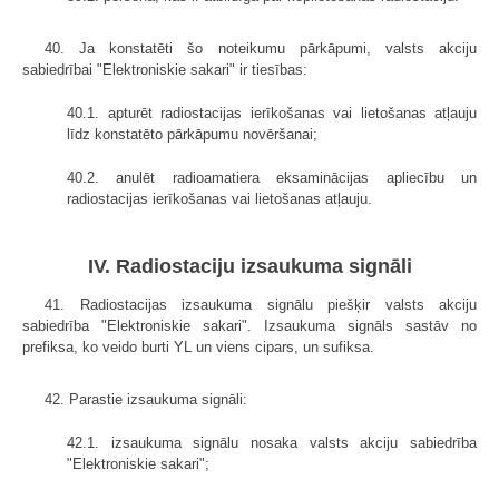
40. Ja konstatēti šo noteikumu pārkāpumi, valsts akciju
sabiedrībai "Elektroniskie sakari" ir tiesības:
40.1. apturēt radiostacijas ierīkošanas vai lietošanas atļauju
līdz konstatēto pārkāpumu novēršanai;
40.2. anulēt radioamatiera eksaminācijas apliecību un
radiostacijas ierīkošanas vai lietošanas atļauju.
IV. Radiostaciju izsaukuma signāli
41. Radiostacijas izsaukuma signālu piešķir valsts akciju
sabiedrība "Elektroniskie sakari". Izsaukuma signāls sastāv no
prefiksa, ko veido burti YL un viens cipars, un sufiksa.
42. Parastie izsaukuma signāli:
42.1. izsaukuma signālu nosaka valsts akciju sabiedrība
"Elektroniskie sakari";