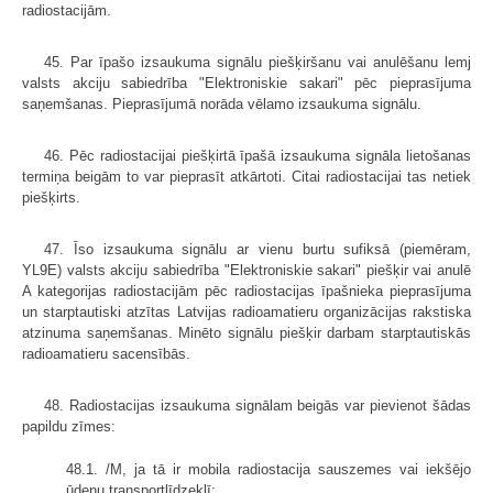
radiostacijām.
45. Par īpašo izsaukuma signālu piešķiršanu vai anulēšanu lemj
valsts akciju sabiedrība "Elektroniskie sakari" pēc pieprasījuma
saņemšanas. Pieprasījumā norāda vēlamo izsaukuma signālu.
46. Pēc radiostacijai piešķirtā īpašā izsaukuma signāla lietošanas
termiņa beigām to var pieprasīt atkārtoti. Citai radiostacijai tas netiek
piešķirts.
47. Īso izsaukuma signālu ar vienu burtu sufiksā (piemēram,
YL9E) valsts akciju sabiedrība "Elektroniskie sakari" piešķir vai anulē
A kategorijas radiostacijām pēc radiostacijas īpašnieka pieprasījuma
un starptautiski atzītas Latvijas radioamatieru organizācijas rakstiska
atzinuma saņemšanas. Minēto signālu piešķir darbam starptautiskās
radioamatieru sacensībās.
48. Radiostacijas izsaukuma signālam beigās var pievienot šādas
papildu zīmes:
48.1. /M, ja tā ir mobila radiostacija sauszemes vai iekšējo
ūdeņu transportlīdzeklī;