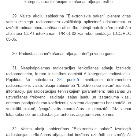
kategorijas radiostacijas lietošanas atļaujas esību.
29. Valsts akciju sabiedrība "Elektroniskie sakari" pieņem citas
valsts izsniegtu radioamatiera kvalifikāciju apliecinošu dokumentu un
izvērtē radioamatiera zināšanu atbilstību Latvijā noteiktajām prasībām
atbilstoši CEPT ieteikumam T/R 61-02 vai rekomendācijai ECC/REC
05-06.
30. Radiostacijas ierīkošanas atļauja ir derīga vienu gadu.
31. Neapkalpojamas radiostacijas ierīkošanas atļauju izsniedz
radioamatierim, kuram ir tiesības darbināt A kategorijas radiostaciju.
Papildus šo noteikumu
28. punktā
minētajiem dokumentiem
radioamatieris valsts akciju sabiedrībā "Elektroniskie sakari" iesniedz
informāciju par radiostacijas tehniskajiem parametriem: raidīšanas un
uztveršanas frekvenci, raidītāja izejas jaudu un izstarojuma klasi,
antenas pastiprinājuma koeficientu, virziena diagrammu horizontālā un
vertikālā plaknē, ģeogrāfiskās koordinātas ar precizitāti līdz vienai
loka sekundei un radiostacijas antenas augstumu virs zemes.
32. Valsts akciju sabiedrības "Elektroniskie sakari" izsniegtā
radiostacijas ierīkošanas atļauja dod tiesības uzstādīt un izmēģināt