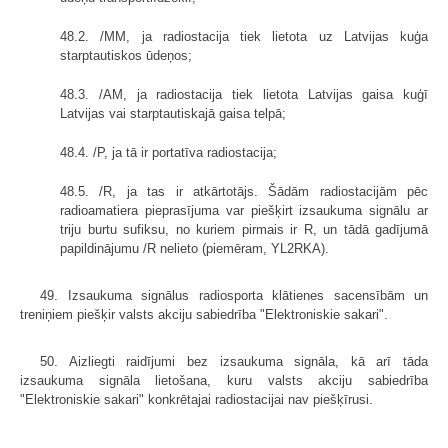
48.2. /MM, ja radiostacija tiek lietota uz Latvijas kuģa
starptautiskos ūdeņos;
48.3. /AM, ja radiostacija tiek lietota Latvijas gaisa kuģī
Latvijas vai starptautiskajā gaisa telpā;
48.4. /P, ja tā ir portatīva radiostacija;
48.5. /R, ja tas ir atkārtotājs. Šādām radiostacijām pēc
radioamatiera pieprasījuma var piešķirt izsaukuma signālu ar
triju burtu sufiksu, no kuriem pirmais ir R, un tādā gadījumā
papildinājumu /R nelieto (piemēram, YL2RKA).
49. Izsaukuma signālus radiosporta klātienes sacensībām un
treniņiem piešķir valsts akciju sabiedrība "Elektroniskie sakari".
50. Aizliegti raidījumi bez izsaukuma signāla, kā arī tāda
izsaukuma signāla lietošana, kuru valsts akciju sabiedrība
"Elektroniskie sakari" konkrētajai radiostacijai nav piešķīrusi.