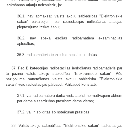
ierīkošanas atļauju neizsniedz, ja:
36.1. nav apmaksāti valsts akciju sabiedrības "Elektroniskie
sakari" pakalpojumi par radiostacijas ierīkošanas atļaujas
pieprasījuma izskatīšanu;
36.2. nav spēkā esošas radioamatiera eksaminācijas
apliecības;
36.3. radioamatieris iesniedzis nepatiesus datus.
37. Pēc B kategorijas radiostacijas ierīkošanas radioamatieris par
to paziņo valsts akciju sabiedrībai "Elektroniskie sakari". Pēc
paziņojuma saņemšanas valsts akciju sabiedrība "Elektroniskie
sakari" veic radiostacijas pārbaudi. Pārbaudē konstatē:
37.1. vai radioamatiera darba vieta atbilst normatīvajiem aktiem
par darba aizsardzības prasībām darba vietās;
37.2. vai ir izpildītas šo noteikumu prasības.
38. Valsts akciju sabiedrības "Elektroniskie sakari" radiostacijas