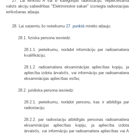
27. Lai ierīkotu A vai B kategorijas radiostaciju, nepieciešama
valsts akciju sabiedrības "Elektroniskie sakari" izsniegta radiostacijas
ierīkošanas atļauja.
28. Lai saņemtu šo noteikumu
27. punktā
minēto atļauju:
28.1. fiziska persona iesniedz:
28.1.1. pieteikumu, norādot informāciju par radioamatiera
kvalifikāciju;
28.1.2. radioamatiera eksaminācijas apliecības kopiju, ja
apliecība izdota ārvalstīs, vai informāciju par radioamatiera
eksaminācijas apliecības esību;
28.2. juridiska persona iesniedz:
28.2.1. pieteikumu, norādot personu, kas ir atbildīga par
radiostaciju;
28.2.2. par radiostaciju atbildīgās personas radioamatiera
eksaminācijas apliecības kopiju, ja apliecība izdota
ārvalstīs, vai informāciju par radioamatiera apliecības vai A