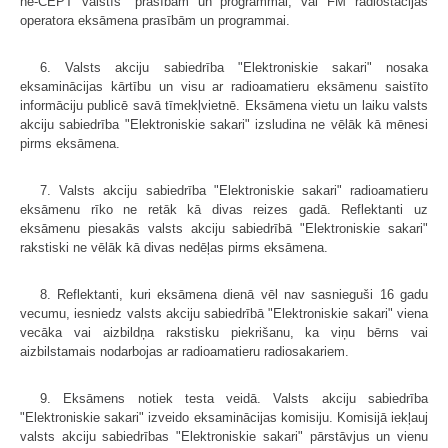
ne-CEPT valstīs" prasībām un programmai, vai FM radiostacijas
operatora eksāmena prasībām un programmai.
6. Valsts akciju sabiedrība "Elektroniskie sakari" nosaka
eksaminācijas kārtību un visu ar radioamatieru eksāmenu saistīto
informāciju publicē savā tīmekļvietnē. Eksāmena vietu un laiku valsts
akciju sabiedrība "Elektroniskie sakari" izsludina ne vēlāk kā mēnesi
pirms eksāmena.
7. Valsts akciju sabiedrība "Elektroniskie sakari" radioamatieru
eksāmenu rīko ne retāk kā divas reizes gadā. Reflektanti uz
eksāmenu piesakās valsts akciju sabiedrībā "Elektroniskie sakari"
rakstiski ne vēlāk kā divas nedēļas pirms eksāmena.
8. Reflektanti, kuri eksāmena dienā vēl nav sasnieguši 16 gadu
vecumu, iesniedz valsts akciju sabiedrībā "Elektroniskie sakari" viena
vecāka vai aizbildņa rakstisku piekrišanu, ka viņu bērns vai
aizbilstamais nodarbojas ar radioamatieru radiosakariem.
9. Eksāmens notiek testa veidā. Valsts akciju sabiedrība
"Elektroniskie sakari" izveido eksaminācijas komisiju. Komisijā iekļauj
valsts akciju sabiedrības "Elektroniskie sakari" pārstāvjus un vienu