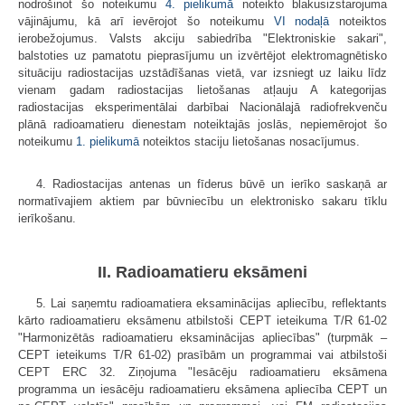
nodrošinot šo noteikumu
4. pielikumā
noteikto blakusizstarojuma
vājinājumu, kā arī ievērojot šo noteikumu
VI nodaļā
noteiktos
ierobežojumus. Valsts akciju sabiedrība "Elektroniskie sakari",
balstoties uz pamatotu pieprasījumu un izvērtējot elektromagnētisko
situāciju radiostacijas uzstādīšanas vietā, var izsniegt uz laiku līdz
vienam gadam radiostacijas lietošanas atļauju A kategorijas
radiostacijas eksperimentālai darbībai Nacionālajā radiofrekvenču
plānā radioamatieru dienestam noteiktajās joslās, nepiemērojot šo
noteikumu
1. pielikumā
noteiktos staciju lietošanas nosacījumus.
4. Radiostacijas antenas un fīderus būvē un ierīko saskaņā ar
normatīvajiem aktiem par būvniecību un elektronisko sakaru tīklu
ierīkošanu.
II. Radioamatieru eksāmeni
5. Lai saņemtu radioamatiera eksaminācijas apliecību, reflektants
kārto radioamatieru eksāmenu atbilstoši CEPT ieteikuma T/R 61-02
"Harmonizētās radioamatieru eksaminācijas apliecības" (turpmāk –
CEPT ieteikums T/R 61-02) prasībām un programmai vai atbilstoši
CEPT ERC 32. Ziņojuma "Iesācēju radioamatieru eksāmena
programma un iesācēju radioamatieru eksāmena apliecība CEPT un