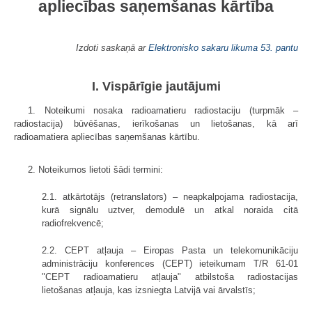
apliecības saņemšanas kārtība
Izdoti saskaņā ar
Elektronisko sakaru likuma
53. pantu
I. Vispārīgie jautājumi
1. Noteikumi nosaka radioamatieru radiostaciju (turpmāk –
radiostacija) būvēšanas, ierīkošanas un lietošanas, kā arī
radioamatiera apliecības saņemšanas kārtību.
2. Noteikumos lietoti šādi termini:
2.1. atkārtotājs (retranslators) – neapkalpojama radiostacija,
kurā signālu uztver, demodulē un atkal noraida citā
radiofrekvencē;
2.2. CEPT atļauja – Eiropas Pasta un telekomunikāciju
administrāciju konferences (CEPT) ieteikumam T/R 61-01
"CEPT radioamatieru atļauja" atbilstoša radiostacijas
lietošanas atļauja, kas izsniegta Latvijā vai ārvalstīs;