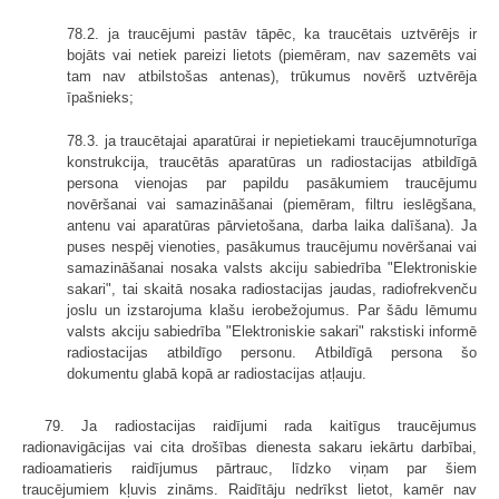
78.2. ja traucējumi pastāv tāpēc, ka traucētais uztvērējs ir
bojāts vai netiek pareizi lietots (piemēram, nav sazemēts vai
tam nav atbilstošas antenas), trūkumus novērš uztvērēja
īpašnieks;
78.3. ja traucētajai aparatūrai ir nepietiekami traucējumnoturīga
konstrukcija, traucētās aparatūras un radiostacijas atbildīgā
persona vienojas par papildu pasākumiem traucējumu
novēršanai vai samazināšanai (piemēram, filtru ieslēgšana,
antenu vai aparatūras pārvietošana, darba laika dalīšana). Ja
puses nespēj vienoties, pasākumus traucējumu novēršanai vai
samazināšanai nosaka valsts akciju sabiedrība "Elektroniskie
sakari", tai skaitā nosaka radiostacijas jaudas, radiofrekvenču
joslu un izstarojuma klašu ierobežojumus. Par šādu lēmumu
valsts akciju sabiedrība "Elektroniskie sakari" rakstiski informē
radiostacijas atbildīgo personu. Atbildīgā persona šo
dokumentu glabā kopā ar radiostacijas atļauju.
79. Ja radiostacijas raidījumi rada kaitīgus traucējumus
radionavigācijas vai cita drošības dienesta sakaru iekārtu darbībai,
radioamatieris raidījumus pārtrauc, līdzko viņam par šiem
traucējumiem kļuvis zināms. Raidītāju nedrīkst lietot, kamēr nav