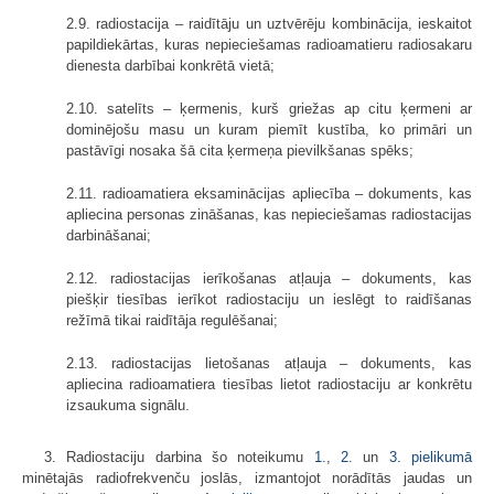
2.9. radiostacija – raidītāju un uztvērēju kombinācija, ieskaitot
papildiekārtas, kuras nepieciešamas radioamatieru radiosakaru
dienesta darbībai konkrētā vietā;
2.10. satelīts – ķermenis, kurš griežas ap citu ķermeni ar
dominējošu masu un kuram piemīt kustība, ko primāri un
pastāvīgi nosaka šā cita ķermeņa pievilkšanas spēks;
2.11. radioamatiera eksaminācijas apliecība – dokuments, kas
apliecina personas zināšanas, kas nepieciešamas radiostacijas
darbināšanai;
2.12. radiostacijas ierīkošanas atļauja – dokuments, kas
piešķir tiesības ierīkot radiostaciju un ieslēgt to raidīšanas
režīmā tikai raidītāja regulēšanai;
2.13. radiostacijas lietošanas atļauja – dokuments, kas
apliecina radioamatiera tiesības lietot radiostaciju ar konkrētu
izsaukuma signālu.
3. Radiostaciju darbina šo noteikumu
1.
,
2.
un
3. pielikumā
minētajās radiofrekvenču joslās, izmantojot norādītās jaudas un