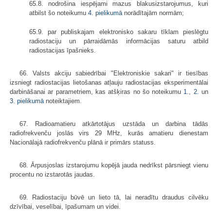
65.8. nodrošina iespējami mazus blakusizstarojumus, kuri
atbilst šo noteikumu
4. pielikumā
norādītajām normām;
65.9. par publiskajam elektronisko sakaru tīklam pieslēgtu
radiostaciju un pārraidāmās informācijas saturu atbild
radiostacijas īpašnieks.
66. Valsts akciju sabiedrībai "Elektroniskie sakari" ir tiesības
izsniegt radiostacijas lietošanas atļauju radiostacijas eksperimentālai
darbināšanai ar parametriem, kas atšķiras no šo noteikumu
1.
,
2.
un
3. pielikumā
noteiktajiem.
67. Radioamatieru atkārtotājus uzstāda un darbina tādās
radiofrekvenču joslās virs 29 MHz, kurās amatieru dienestam
Nacionālajā radiofrekvenču plānā ir primārs statuss.
68. Ārpusjoslas izstarojumu kopējā jauda nedrīkst pārsniegt vienu
procentu no izstarotās jaudas.
69. Radiostaciju būvē un lieto tā, lai neradītu draudus cilvēku
dzīvībai, veselībai, īpašumam un videi.