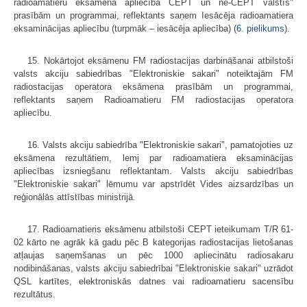
radioamatieru eksāmena apliecība CEPT un ne-CEPT valstīs"
prasībām un programmai, reflektants saņem Iesācēja radioamatiera
eksaminācijas apliecību (turpmāk – iesācēja apliecība) (
6. pielikums
).
15. Nokārtojot eksāmenu FM radiostacijas darbināšanai atbilstoši
valsts akciju sabiedrības "Elektroniskie sakari" noteiktajām FM
radiostacijas operatora eksāmena prasībām un programmai,
reflektants saņem Radioamatieru FM radiostacijas operatora
apliecību.
16. Valsts akciju sabiedrība "Elektroniskie sakari", pamatojoties uz
eksāmena rezultātiem, lemj par radioamatiera eksaminācijas
apliecības izsniegšanu reflektantam. Valsts akciju sabiedrības
"Elektroniskie sakari" lēmumu var apstrīdēt Vides aizsardzības un
reģionālās attīstības ministrijā.
17. Radioamatieris eksāmenu atbilstoši CEPT ieteikumam T/R 61-
02 kārto ne agrāk kā gadu pēc B kategorijas radiostacijas lietošanas
atļaujas saņemšanas un pēc 1000 apliecinātu radiosakaru
nodibināšanas, valsts akciju sabiedrībai "Elektroniskie sakari" uzrādot
QSL kartītes, elektroniskās datnes vai radioamatieru sacensību
rezultātus.