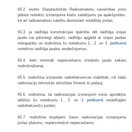
65.2. ievēro Starptautiskās Radioamatieru savienības joslu
plānos noteikto izstarojuma klašu sadalījumu pa apakšjoslām,
kā arī radioamatieru satelītu dienestam norādītās joslas;
65.3. ja raidītāja konstrukcijas īpatnību dēļ raidītāja izejas
jauda var pārsniegt atļauto, raidītāju apgādā ar izejas jaudas
mēraparātu un nodrošina šo noteikumu
1.
,
2.
un
3. pielikumā
noteiktos raidītāja jaudas ierobežojumus;
65.4. lieto minimāli nepieciešamo izstaroto jaudu sakaru
nodrošināšanai;
65.5. nodrošina izstarotās radiofrekvences stabilitāti, cik šādu
radiostaciju tehniskās attīstības līmenis to pieļauj;
65.6. nodrošina, lai radiostacijas izstarojumi visos apstākļos
atbilstu šo noteikumu
1.
,
2.
un
3. pielikumā
norādītajām
radiofrekvenču joslām;
65.7. nodrošina iespējami šauru radiostacijas izstarojuma
joslas platumu, nepārsniedzot nepieciešamo;