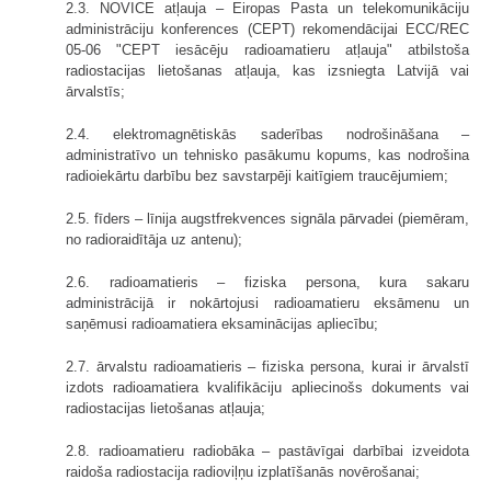
2.3. NOVICE atļauja – Eiropas Pasta un telekomunikāciju
administrāciju konferences (CEPT) rekomendācijai ECC/REC
05-06 "CEPT iesācēju radioamatieru atļauja" atbilstoša
radiostacijas lietošanas atļauja, kas izsniegta Latvijā vai
ārvalstīs;
2.4. elektromagnētiskās saderības nodrošināšana –
administratīvo un tehnisko pasākumu kopums, kas nodrošina
radioiekārtu darbību bez savstarpēji kaitīgiem traucējumiem;
2.5. fīders – līnija augstfrekvences signāla pārvadei (piemēram,
no radioraidītāja uz antenu);
2.6. radioamatieris – fiziska persona, kura sakaru
administrācijā ir nokārtojusi radioamatieru eksāmenu un
saņēmusi radioamatiera eksaminācijas apliecību;
2.7. ārvalstu radioamatieris – fiziska persona, kurai ir ārvalstī
izdots radioamatiera kvalifikāciju apliecinošs dokuments vai
radiostacijas lietošanas atļauja;
2.8. radioamatieru radiobāka – pastāvīgai darbībai izveidota
raidoša radiostacija radioviļņu izplatīšanās novērošanai;