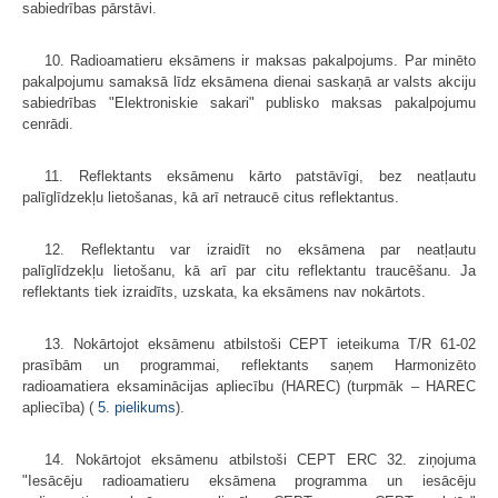
sabiedrības pārstāvi.
10. Radioamatieru eksāmens ir maksas pakalpojums. Par minēto
pakalpojumu samaksā līdz eksāmena dienai saskaņā ar valsts akciju
sabiedrības "Elektroniskie sakari" publisko maksas pakalpojumu
cenrādi.
11. Reflektants eksāmenu kārto patstāvīgi, bez neatļautu
palīglīdzekļu lietošanas, kā arī netraucē citus reflektantus.
12. Reflektantu var izraidīt no eksāmena par neatļautu
palīglīdzekļu lietošanu, kā arī par citu reflektantu traucēšanu. Ja
reflektants tiek izraidīts, uzskata, ka eksāmens nav nokārtots.
13. Nokārtojot eksāmenu atbilstoši CEPT ieteikuma T/R 61-02
prasībām un programmai, reflektants saņem Harmonizēto
radioamatiera eksaminācijas apliecību (HAREC) (turpmāk – HAREC
apliecība) (
5. pielikums
).
14. Nokārtojot eksāmenu atbilstoši CEPT ERC 32. ziņojuma
"Iesācēju radioamatieru eksāmena programma un iesācēju