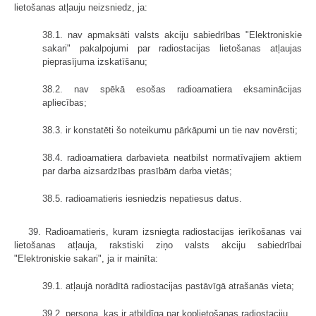
lietošanas atļauju neizsniedz, ja:
38.1. nav apmaksāti valsts akciju sabiedrības "Elektroniskie
sakari" pakalpojumi par radiostacijas lietošanas atļaujas
pieprasījuma izskatīšanu;
38.2. nav spēkā esošas radioamatiera eksaminācijas
apliecības;
38.3. ir konstatēti šo noteikumu pārkāpumi un tie nav novērsti;
38.4. radioamatiera darbavieta neatbilst normatīvajiem aktiem
par darba aizsardzības prasībām darba vietās;
38.5. radioamatieris iesniedzis nepatiesus datus.
39. Radioamatieris, kuram izsniegta radiostacijas ierīkošanas vai
lietošanas atļauja, rakstiski ziņo valsts akciju sabiedrībai
"Elektroniskie sakari", ja ir mainīta:
39.1. atļaujā norādītā radiostacijas pastāvīgā atrašanās vieta;
39.2. persona, kas ir atbildīga par koplietošanas radiostaciju.