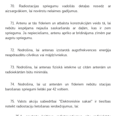
70. Radiostacijas spriegumu vadošās detaļas nosedz ar
aizsargvākiem, lai novērstu nelaimes gadījumus.
71. Antenu ar tās fīderiem un atbalsta konstrukcijām veido tā, lai
nebūtu iespējama nejauša saskaršanās ar daļām, kas ir zem
sprieguma. Ja nepieciešams, antenu aprīko ar brīdinājuma zīmēm par
augstu spriegumu.
72. Nodrošina, lai antenas izstarotā augstfrekvences enerģija
neapdraudētu cilvēkus vai mājdzīvniekus.
73. Nodrošina, lai antenas fiziskā ietekme uz citām antenām un
radioiekārtām būtu minimāla.
74. Nodrošina, lai uz antenām un fīderiem nebūtu stacijas
barošanas spriegumi lielāki par 42 voltiem.
75. Valsts akciju sabiedrībai "Elektroniskie sakari" ir tiesības
noteikt radiostaciju lietošanas ierobežojumus, lai: