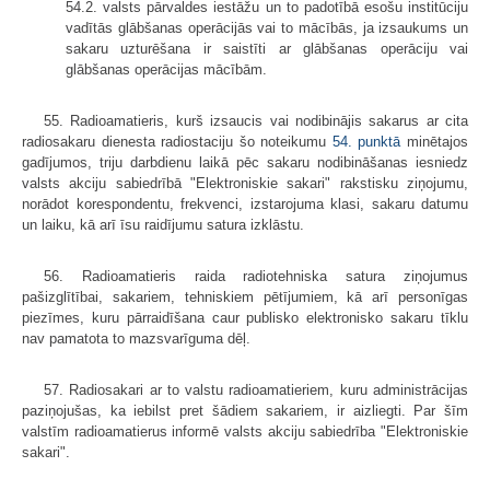
54.2. valsts pārvaldes iestāžu un to padotībā esošu institūciju
vadītās glābšanas operācijās vai to mācībās, ja izsaukums un
sakaru uzturēšana ir saistīti ar glābšanas operāciju vai
glābšanas operācijas mācībām.
55. Radioamatieris, kurš izsaucis vai nodibinājis sakarus ar cita
radiosakaru dienesta radiostaciju šo noteikumu
54. punktā
minētajos
gadījumos, triju darbdienu laikā pēc sakaru nodibināšanas iesniedz
valsts akciju sabiedrībā "Elektroniskie sakari" rakstisku ziņojumu,
norādot korespondentu, frekvenci, izstarojuma klasi, sakaru datumu
un laiku, kā arī īsu raidījumu satura izklāstu.
56. Radioamatieris raida radiotehniska satura ziņojumus
pašizglītībai, sakariem, tehniskiem pētījumiem, kā arī personīgas
piezīmes, kuru pārraidīšana caur publisko elektronisko sakaru tīklu
nav pamatota to mazsvarīguma dēļ.
57. Radiosakari ar to valstu radioamatieriem, kuru administrācijas
paziņojušas, ka iebilst pret šādiem sakariem, ir aizliegti. Par šīm
valstīm radioamatierus informē valsts akciju sabiedrība "Elektroniskie
sakari".