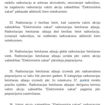
raidošu radiostaciju ar antenas ekvivalentu, neizstarojot radioviļņus,
lai sagatavotu radiostaciju valsts akciju sabiedrības "Elektroniskie
sakari" pārbaudei atbilstoši šiem noteikumiem.
33. Radiostaciju ir tiesības lietot, kad saņemta valsts akciju
sabiedrības "Elektroniskie sakari" radiostacijas lietošanas atļauja.
Radiostacijas lietošanas atļauja dod tiesības lietot radiostaciju,
izstarojot radioviļņus, lai nodibinātu radiosakarus atbilstoši šiem
noteikumiem.
34. Radiostacijas lietošanas atļauju glabā radiostacijas lietošanas
vietā. Radiostacijas lietošanas atļauju uzrāda pēc valsts akciju
sabiedrības "Elektroniskie sakari" pārstāvja pieprasījuma.
35. Radiostacijas lietošanas atļauju izsniedz pēc radioamatiera
pieprasījuma uz laiku līdz pieciem gadiem. B kategorijas radiostacijas
lietošanas atļauju izsniedz pēc šo noteikumu
37. punktā
minēto
prasību izpildes. Radiostacijas lietošanas atļaujas derīguma termiņu
valsts akciju sabiedrība "Elektroniskie sakari" pagarina pēc
pieprasījuma saņemšanas.
36. Valsts akciju sabiedrības "Elektroniskie sakari" radiostacijas