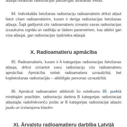
atļaujā norādītās radiostacijas pastāvīgās atrašanās vietas.
84. Individuālās lietošanas radiostaciju radioamatieris drīkst atļaut
lietot citam radioamatierim, kuram ir derīga radiostacijas lietošanas
atļauja. Šajā gadījumā cits radioamatieris izmanto savas radiostacijas
izsaukuma signālu un raidītāju ar tādiem parametriem, kas atbilst gan
viņa atļaujai, gan radiostacijas īpašnieka atļaujai.
X. Radioamatieru apmācība
85. Radioamatieris, kuram ir A kategorijas radiostacijas lietošanas
atļauja, drīkst izmantot savu radiostaciju citu radioamatieru
apmācībai. Apmācība notiek radioamatiera uzraudzībā, bet
koplietošanas radiostacijās – atbildīgās personas uzraudzībā.
86. Apmācot radioamatieri atbilstoši šo noteikumu
85. punktā
minētajām prasībām, radiostaciju darbina B kategorijas radiostacijai
atļautajās radiofrekvenču joslās ar B kategorijas radiostacijai atļauto
jaudu un izstarojuma klasēm.
XI. Ārvalstu radioamatieru darbība Latvijā