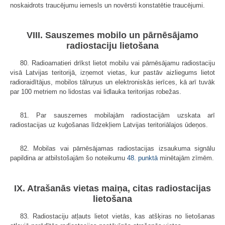
noskaidrots traucējumu iemesls un novērsti konstatētie traucējumi.
VIII. Sauszemes mobilo un pārnēsājamo
radiostaciju lietošana
80. Radioamatieri drīkst lietot mobilu vai pārnēsājamu radiostaciju
visā Latvijas teritorijā, izņemot vietas, kur pastāv aizliegums lietot
radioraidītājus, mobilos tālruņus un elektroniskās ierīces, kā arī tuvāk
par 100 metriem no lidostas vai lidlauka teritorijas robežas.
81. Par sauszemes mobilajām radiostacijām uzskata arī
radiostacijas uz kuģošanas līdzekļiem Latvijas teritoriālajos ūdeņos.
82. Mobilas vai pārnēsājamas radiostacijas izsaukuma signālu
papildina ar atbilstošajām šo noteikumu
48. punktā
minētajām zīmēm.
IX. Atrašanās vietas maiņa, citas radiostacijas
lietošana
83. Radiostaciju atļauts lietot vietās, kas atšķiras no lietošanas