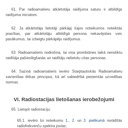
61. Par radioamatieru atkārtotāja raidījuma saturu ir atbildīgs
raidījuma iniciators.
62. Ja atkārtotāja lietotāji pārkāpj šajos noteikumos noteiktās
prasības, par atkārtotāju atbildīgā persona nekavējoties veic
pasākumus, lai izbeigtu pārkāpēju raidījumus.
63. Radioamatieris nodrošina, lai viņa prombūtnes laikā nenotiktu
raidītāja pašieslēgšanās un raidītāju nelietotu citas personas.
64. Saziņā radioamatieris ievēro Starptautiskās Radioamatieru
savienības ētikas principus, kā arī sabiedrībā pieņemtās uzvedības
normas.
VI. Radiostacijas lietošanas ierobežojumi
65. Lietojot radiostaciju:
65.1. ievēro šo noteikumu
1.
,
2.
un
3. pielikumā
norādītās
radiofrekvenču spektra joslas;