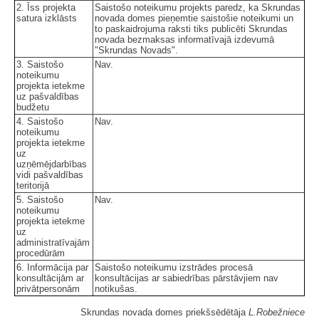
2. Īss projekta
Saistošo noteikumu projekts paredz, ka Skrundas
satura izklāsts
novada domes pieņemtie saistošie noteikumi un
to paskaidrojuma raksti tiks publicēti Skrundas
novada bezmaksas informatīvajā izdevumā
"Skrundas Novads".
3. Saistošo
Nav.
noteikumu
projekta ietekme
uz pašvaldības
budžetu
4. Saistošo
Nav.
noteikumu
projekta ietekme
uz
uzņēmējdarbības
vidi pašvaldības
teritorijā
5. Saistošo
Nav.
noteikumu
projekta ietekme
uz
administratīvajām
procedūrām
6. Informācija par
Saistošo noteikumu izstrādes procesā
konsultācijām ar
konsultācijas ar sabiedrības pārstāvjiem nav
privātpersonām
notikušas.
Skrundas novada domes priekšsēdētāja
L.Robežniece