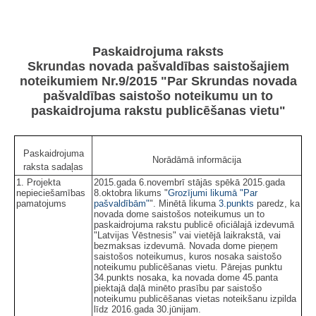
Paskaidrojuma raksts
Skrundas novada pašvaldības saistošajiem
noteikumiem Nr.9/2015 "Par Skrundas novada
pašvaldības saistošo noteikumu un to
paskaidrojuma rakstu publicēšanas vietu"
Paskaidrojuma
Norādāmā informācija
raksta sadaļas
1. Projekta
2015.gada 6.novembrī stājās spēkā 2015.gada
nepieciešamības
8.oktobra likums "
Grozījumi likumā "Par
pamatojums
pašvaldībām"
". Minētā likuma
3.punkts
paredz, ka
novada dome saistošos noteikumus un to
paskaidrojuma rakstu publicē oficiālajā izdevumā
"Latvijas Vēstnesis" vai vietējā laikrakstā, vai
bezmaksas izdevumā. Novada dome pieņem
saistošos noteikumus, kuros nosaka saistošo
noteikumu publicēšanas vietu. Pārejas punktu
34.punkts nosaka, ka novada dome 45.panta
piektajā daļā minēto prasību par saistošo
noteikumu publicēšanas vietas noteikšanu izpilda
līdz 2016.gada 30.jūnijam.