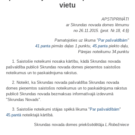
vietu
APSTIPRINĀTI
ar Skrundas novada domes lēmumu
no 26.11.2015. (prot. Nr.18, 4.§)
Pamatojoties uz likuma "
Par pašvaldībām
"
41.panta
pirmās daļas 1.punktu,
45.panta
piekto daļu,
Pārejas noteikumu 34.punktu
1. Saistošie noteikumi nosaka kārtību, kādā Skrundas novada
pašvaldība publicē Skrundas novada domes pieņemtos saistošos
noteikumus un to paskaidrojuma rakstus.
2. Noteikt, ka Skrundas novada pašvaldība Skrundas novada
domes pieņemtos saistošos noteikumus un to paskaidrojuma rakstus
publicē Skrundas novada bezmaksas informatīvajā izdevumā
"Skrundas Novads".
3. Saistošie noteikumi stājas spēkā likuma "
Par pašvaldībām
"
45.pantā
noteiktajā kārtībā.
Skrundas novada domes priekšsēdētāja
L.Robežniece