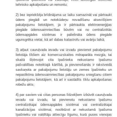
tehnisko apkalpošanu un remontu;
2) bez iepriekšēja brīdinājuma uz laiku samazināt vai pārtraukt
ūdens piegādi un notekūdeņu novadīšanu atsevišķiem
pakalpojumu lietotājiem, ja ir pārtraukta elektroenerģijas
piegāde ūdenssaimniecības būvēm vai no centralizētās
ūdensapgādes sistēmas ir palielināta ūdens piegāde
ugunsgrēka vietai, kā arī dabas katastrofu vai avāriju laikā;
3) atļaut cauruļvada ievadu vai izvadu pievienot pakalpojumu
lietotāja tīkliem aiz komercuzskaites mēraparāta mezgla, tai
skaitā šķērsojot cita īpašnieka nekustamo īpašumu
pašvaldības noteiktajā kārtībā, ja pievienošanās ir rakstveidā
saskaņota ar pakalpojumu lietotāju un zemes īpašnieku un
nepasliktina ūdenssaimniecības pakalpojumu sniegšanu citiem
pakalpojumu lietotājiem, kā arī ir sastādīts tīklu apkalpošanas
robežu akts;
4) par saviem vai citas personas līdzekļiem izbūvēt cauruļvada
ievadu vai izvadu, lai pievienotu nekustamo īpašumu
centralizētajai ūdensapgādes sistēmai vai centralizētajai
kanalizācijas sistēmai, noslēdzot ar nekustamā īpašuma
īpašnieku vai valdītāju attiecīgu līgumu, kurā puses vienojas