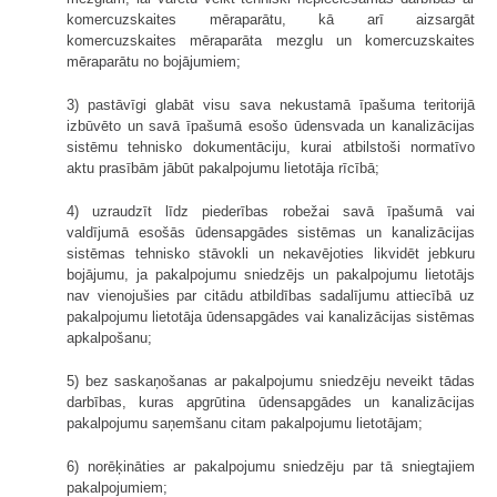
komercuzskaites mēraparātu, kā arī aizsargāt
komercuzskaites mēraparāta mezglu un komercuzskaites
mēraparātu no bojājumiem;
3) pastāvīgi glabāt visu sava nekustamā īpašuma teritorijā
izbūvēto un savā īpašumā esošo ūdensvada un kanalizācijas
sistēmu tehnisko dokumentāciju, kurai atbilstoši normatīvo
aktu prasībām jābūt pakalpojumu lietotāja rīcībā;
4) uzraudzīt līdz piederības robežai savā īpašumā vai
valdījumā esošās ūdensapgādes sistēmas un kanalizācijas
sistēmas tehnisko stāvokli un nekavējoties likvidēt jebkuru
bojājumu, ja pakalpojumu sniedzējs un pakalpojumu lietotājs
nav vienojušies par citādu atbildības sadalījumu attiecībā uz
pakalpojumu lietotāja ūdensapgādes vai kanalizācijas sistēmas
apkalpošanu;
5) bez saskaņošanas ar pakalpojumu sniedzēju neveikt tādas
darbības, kuras apgrūtina ūdensapgādes un kanalizācijas
pakalpojumu saņemšanu citam pakalpojumu lietotājam;
6) norēķināties ar pakalpojumu sniedzēju par tā sniegtajiem
pakalpojumiem;