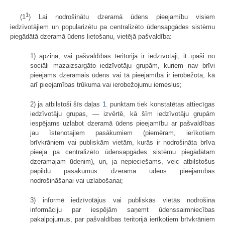
1
(1
) Lai nodrošinātu dzeramā ūdens pieejamību visiem
iedzīvotājiem un popularizētu pa centralizēto ūdensapgādes sistēmu
piegādātā dzeramā ūdens lietošanu, vietējā pašvaldība:
1) apzina, vai pašvaldības teritorijā ir iedzīvotāji, it īpaši no
sociāli mazaizsargāto iedzīvotāju grupām, kuriem nav brīvi
pieejams dzeramais ūdens vai tā pieejamība ir ierobežota, kā
arī pieejamības trūkuma vai ierobežojumu iemeslus;
2) ja atbilstoši šīs daļas
1.
punktam tiek konstatētas attiecīgas
iedzīvotāju grupas, — izvērtē, kā šīm iedzīvotāju grupām
iespējams uzlabot dzeramā ūdens pieejamību ar pašvaldības
jau īstenotajiem pasākumiem (piemēram, ierīkotiem
brīvkrāniem vai publiskām vietām, kurās ir nodrošināta brīva
pieeja pa centralizēto ūdensapgādes sistēmu piegādātam
dzeramajam ūdenim), un, ja nepieciešams, veic atbilstošus
papildu pasākumus dzeramā ūdens pieejamības
nodrošināšanai vai uzlabošanai;
3) informē iedzīvotājus vai publiskās vietās nodrošina
informāciju par iespējām saņemt ūdenssaimniecības
pakalpojumus, par pašvaldības teritorijā ierīkotiem brīvkrāniem