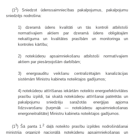
2
(1
) Sniedzot ūdenssaimniecības pakalpojumus, pakalpojumu
sniedzējs nodrošina:
1) dzeramā ūdens kvalitāti un tās kontroli atbilstoši
normatīvajiem aktiem par dzeramā ūdens obligātajām
nekaitīguma un kvalitātes prasībām un monitoringa un
kontroles kārtību;
2) notekūdeņu apsaimniekošanu atbilstoši normatīvajiem
aktiem par piesārņojošām darbībām;
3) energoauditu veikšanu centralizētajām kanalizācijas
sistēmām Ministru kabineta noteiktajos gadījumos;
4) notekūdeņu attīrīšanas iekārtām noteikto energoefektivitātes
prasību izpildi, tai skaitā notekūdeņu attīrīšanai patērētās un
pakalpojumu sniedzēju saražotās enerģijas apjoma
līdzsvarošanu (turpmāk — notekūdeņu apsaimniekošanas
energoneitralitāte) Ministru kabineta noteiktajos gadījumos.
3
2
(1
) Šā panta 1.
daļā noteikto prasību izpildes nodrošināšanai
ministrija organizē nacionālā notekūdeņu apsaimniekošanas un