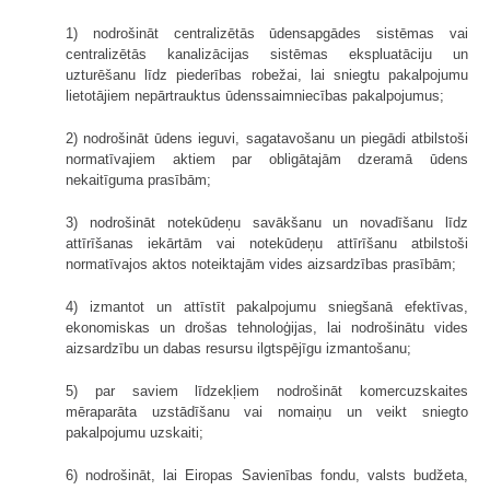
1) nodrošināt centralizētās ūdensapgādes sistēmas vai
centralizētās kanalizācijas sistēmas ekspluatāciju un
uzturēšanu līdz piederības robežai, lai sniegtu pakalpojumu
lietotājiem nepārtrauktus ūdenssaimniecības pakalpojumus;
2) nodrošināt ūdens ieguvi, sagatavošanu un piegādi atbilstoši
normatīvajiem aktiem par obligātajām dzeramā ūdens
nekaitīguma prasībām;
3) nodrošināt notekūdeņu savākšanu un novadīšanu līdz
attīrīšanas iekārtām vai notekūdeņu attīrīšanu atbilstoši
normatīvajos aktos noteiktajām vides aizsardzības prasībām;
4) izmantot un attīstīt pakalpojumu sniegšanā efektīvas,
ekonomiskas un drošas tehnoloģijas, lai nodrošinātu vides
aizsardzību un dabas resursu ilgtspējīgu izmantošanu;
5) par saviem līdzekļiem nodrošināt komercuzskaites
mēraparāta uzstādīšanu vai nomaiņu un veikt sniegto
pakalpojumu uzskaiti;
6) nodrošināt, lai Eiropas Savienības fondu, valsts budžeta,