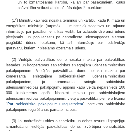
un to izmantošanas kārtību, kā arī par pasākumiem, kurus
pašvaldība veikusi atbilstoši šīs daļas
2.
punktam.
2
(1
) Ministru kabinets nosaka termiņus un kārtību, kādā Klimata un
enerģētikas ministrija (turpmāk — ministrija) sagatavo un atjauno
informāciju par pasākumiem, kas veikti, lai uzlabotu dzeramā ūdens
pieejamību un popularizētu pa centralizēto ūdensapgādes sistēmu
piegādātā ūdens lietošanu, kā arī informāciju par iedzīvotāju
īpatsvaru, kuriem ir pieejams dzeramais ūdens.
(2) Vietējās pašvaldības dome nosaka maksu par pašvaldības
iestādes un kooperatīvās sabiedrības sniegtajiem ūdenssaimniecības
pakalpojumiem. Vietējās pašvaldības dome nosaka maksu par
komersanta sniegtajiem sabiedriskajiem ūdenssaimniecības
pakalpojumiem, ja komersanta sniegto sabiedrisko
ūdenssaimniecības pakalpojumu apjoms katrā veidā nepārsniedz 100
000 kubikmetrus gadā. Nosakot maksu par sabiedriskajiem
ūdenssaimniecības pakalpojumiem, vietējā pašvaldība piemēro likumā
"
Par sabiedrisko pakalpojumu regulatoriem
" noteiktos sabiedrisko
pakalpojumu regulēšanas pamatprincipus.
(3) Lai nodrošinātu vides aizsardzību un dabas resursu ilgtspējīgu
izmantošanu, vietējās pašvaldības dome, izvērtējusi centralizētās