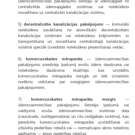
ūdenssaimniecības pakalpojumu lietotāju ar ūdensapgādi no
centralizētās ūdensapgādes sistēmas vai notekūdeņu
novadīšanu uz centralizēto kanalizācijas sistēmu;
5)
decentralizētie kanalizācijas pakalpojumi
— komunālo
notekūdeņu savākšana no atsevišķām decentralizētām
kanalizācijas sistēmām vai notekūdeņu krājtvertnēm, to
transportēšana un novadīšana centralizētajā kanalizācijas
sistēmā speciāli izveidotās notekūdeņu pieņemšanas vietās;
6)
komercuzskaites mēraparāts
— ūdenssaimniecības
pakalpojumu sniedzēja īpašumā esošs ūdens daudzuma vai
notekūdeņu daudzuma skaitītājs, kas uzstādīts
komercuzskaites mēraparāta mezglā un tiek izmantots
norēķinu veikšanai par sniegtajiem ūdenssaimniecības
pakalpojumiem;
7)
komercuzskaites mēraparāta mezgls
—
ūdenssaimniecības pakalpojumu lietotāja īpašumā vai
valdījumā esoša ūdenssaimniecības sistēmas daļa
(cauruļvadu, noslēgarmatūras un citu veidgabalu sistēma), kas
paredzēta komercuzskaites mēraparāta uzstādīšanai un
izbūvēta piederības robežā vai — normatīvajos aktos noteiktos
gadījumos — ārpus piederības robežas;