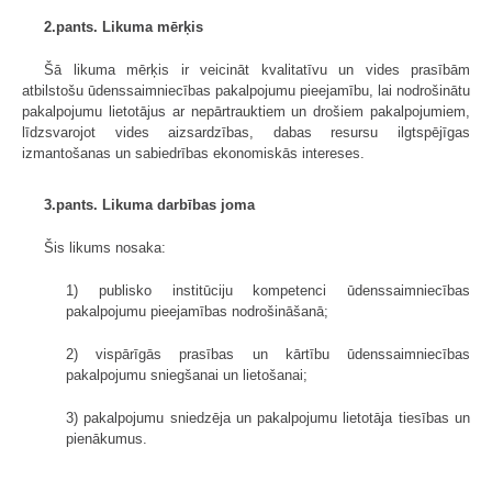
2.pants. Likuma mērķis
Šā likuma mērķis ir veicināt kvalitatīvu un vides prasībām
atbilstošu ūdenssaimniecības pakalpojumu pieejamību, lai nodrošinātu
pakalpojumu lietotājus ar nepārtrauktiem un drošiem pakalpojumiem,
līdzsvarojot vides aizsardzības, dabas resursu ilgtspējīgas
izmantošanas un sabiedrības ekonomiskās intereses.
3.pants. Likuma darbības joma
Šis likums nosaka:
1) publisko institūciju kompetenci ūdenssaimniecības
pakalpojumu pieejamības nodrošināšanā;
2) vispārīgās prasības un kārtību ūdenssaimniecības
pakalpojumu sniegšanai un lietošanai;
3) pakalpojumu sniedzēja un pakalpojumu lietotāja tiesības un
pienākumus.