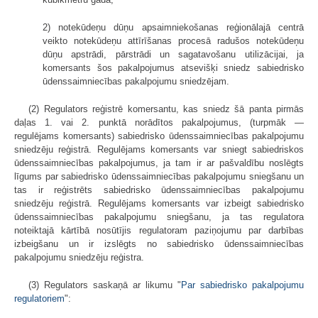
2) notekūdeņu dūņu apsaimniekošanas reģionālajā centrā
veikto notekūdeņu attīrīšanas procesā radušos notekūdeņu
dūņu apstrādi, pārstrādi un sagatavošanu utilizācijai, ja
komersants šos pakalpojumus atsevišķi sniedz sabiedrisko
ūdenssaimniecības pakalpojumu sniedzējam.
(2) Regulators reģistrē komersantu, kas sniedz šā panta pirmās
daļas 1. vai 2. punktā norādītos pakalpojumus, (turpmāk —
regulējams komersants) sabiedrisko ūdenssaimniecības pakalpojumu
sniedzēju reģistrā. Regulējams komersants var sniegt sabiedriskos
ūdenssaimniecības pakalpojumus, ja tam ir ar pašvaldību noslēgts
līgums par sabiedrisko ūdenssaimniecības pakalpojumu sniegšanu un
tas ir reģistrēts sabiedrisko ūdenssaimniecības pakalpojumu
sniedzēju reģistrā. Regulējams komersants var izbeigt sabiedrisko
ūdenssaimniecības pakalpojumu sniegšanu, ja tas regulatora
noteiktajā kārtībā nosūtījis regulatoram paziņojumu par darbības
izbeigšanu un ir izslēgts no sabiedrisko ūdenssaimniecības
pakalpojumu sniedzēju reģistra.
(3) Regulators saskaņā ar likumu "
Par sabiedrisko pakalpojumu
regulatoriem
":