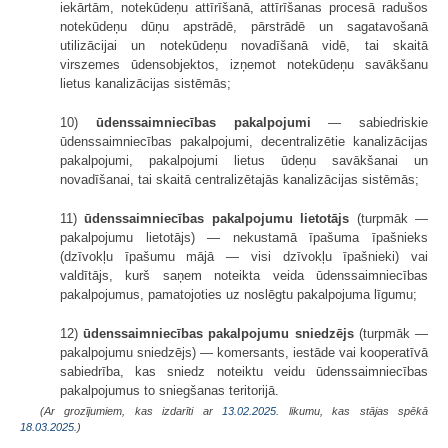
iekārtām, notekūdeņu attīrīšanā, attīrīšanas procesā radušos
notekūdeņu dūņu apstrādē, pārstrādē un sagatavošanā
utilizācijai un notekūdeņu novadīšanā vidē, tai skaitā
virszemes ūdensobjektos, izņemot notekūdeņu savākšanu
lietus kanalizācijas sistēmās;
10)
ūdenssaimniecības pakalpojumi
— sabiedriskie
ūdenssaimniecības pakalpojumi, decentralizētie kanalizācijas
pakalpojumi, pakalpojumi lietus ūdeņu savākšanai un
novadīšanai, tai skaitā centralizētajās kanalizācijas sistēmās;
11)
ūdenssaimniecības pakalpojumu lietotājs
(turpmāk —
pakalpojumu lietotājs) — nekustamā īpašuma īpašnieks
(dzīvokļu īpašumu mājā — visi dzīvokļu īpašnieki) vai
valdītājs, kurš saņem noteikta veida ūdenssaimniecības
pakalpojumus, pamatojoties uz noslēgtu pakalpojuma līgumu;
12)
ūdenssaimniecības pakalpojumu sniedzējs
(turpmāk —
pakalpojumu sniedzējs) — komersants, iestāde vai kooperatīvā
sabiedrība, kas sniedz noteiktu veidu ūdenssaimniecības
pakalpojumus to sniegšanas teritorijā.
(Ar grozījumiem, kas izdarīti ar
13.02.2025
. likumu, kas stājas spēkā
18.03.2025.
)