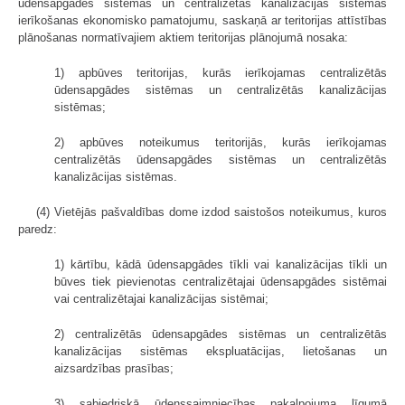
ūdensapgādes sistēmas un centralizētās kanalizācijas sistēmas
ierīkošanas ekonomisko pamatojumu, saskaņā ar teritorijas attīstības
plānošanas normatīvajiem aktiem teritorijas plānojumā nosaka:
1) apbūves teritorijas, kurās ierīkojamas centralizētās
ūdensapgādes sistēmas un centralizētās kanalizācijas
sistēmas;
2) apbūves noteikumus teritorijās, kurās ierīkojamas
centralizētās ūdensapgādes sistēmas un centralizētās
kanalizācijas sistēmas.
(4) Vietējās pašvaldības dome izdod saistošos noteikumus, kuros
paredz:
1) kārtību, kādā ūdensapgādes tīkli vai kanalizācijas tīkli un
būves tiek pievienotas centralizētajai ūdensapgādes sistēmai
vai centralizētajai kanalizācijas sistēmai;
2) centralizētās ūdensapgādes sistēmas un centralizētās
kanalizācijas sistēmas ekspluatācijas, lietošanas un
aizsardzības prasības;
3) sabiedriskā ūdenssaimniecības pakalpojuma līgumā