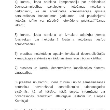
4) kārtību, kādā aprēķina kompensāciju par sabiedrisko
ūdenssaimniecības pakalpojumu lietošanas noteikumu
pārkāpšanu, kā arī aprēķinātās kompensācijas apmēra
pārskatīšanas nosacījumus gadījumos, kad pakalpojumu
lietotājs ierīko vai pārbūvē notekūdeņu priekšattīrīšanas
iekārtu;
5) kārtību, kādā aprēķina un izmaksā atlīdzību zemes
īpašniekam par nekustamā īpašuma lietošanas tiesību
aprobežošanu;
6) prasības notekūdeņu apsaimniekošanai decentralizētajās
kanalizācijas sistēmās un šādu sistēmu reģistrācijas kārtību;
7) prasības un kārtību decentralizēto kanalizācijas sistēmu
uzraudzībai;
8) prasības un kārtību ūdens zudumu un to samazināšanas
potenciāla novērtēšanai centralizētajās ūdensapgādes
sistēmās, kā arī kārtību, kādā sniedz informāciju par
novērtēšanas rezultātiem atbildīgajai iestādei un Eiropas
Komisijai;