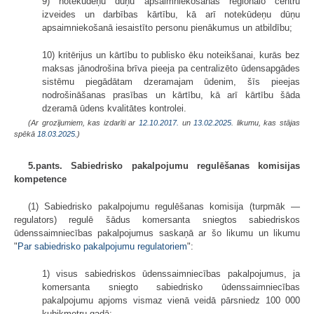
9) notekūdeņu dūņu apsaimniekošanas reģionālo centru
izveides un darbības kārtību, kā arī notekūdeņu dūņu
apsaimniekošanā iesaistīto personu pienākumus un atbildību;
10) kritērijus un kārtību to publisko ēku noteikšanai, kurās bez
maksas jānodrošina brīva pieeja pa centralizēto ūdensapgādes
sistēmu piegādātam dzeramajam ūdenim, šīs pieejas
nodrošināšanas prasības un kārtību, kā arī kārtību šāda
dzeramā ūdens kvalitātes kontrolei.
(Ar grozījumiem, kas izdarīti ar
12.10.2017.
un
13.02.2025
. likumu, kas stājas
spēkā
18.03.2025.
)
5.pants. Sabiedrisko pakalpojumu regulēšanas komisijas
kompetence
(1) Sabiedrisko pakalpojumu regulēšanas komisija (turpmāk —
regulators) regulē šādus komersanta sniegtos sabiedriskos
ūdenssaimniecības pakalpojumus saskaņā ar šo likumu un likumu
"
Par sabiedrisko pakalpojumu regulatoriem
":
1) visus sabiedriskos ūdenssaimniecības pakalpojumus, ja
komersanta sniegto sabiedrisko ūdenssaimniecības
pakalpojumu apjoms vismaz vienā veidā pārsniedz 100 000
kubikmetru gadā;