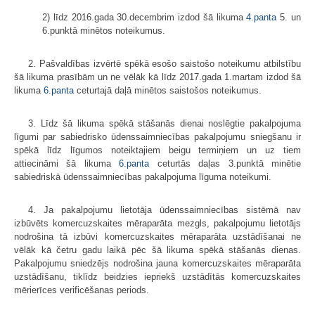
2) līdz 2016.gada 30.decembrim izdod šā likuma
4.panta
5. un
6.punktā minētos noteikumus.
2. Pašvaldības izvērtē spēkā esošo saistošo noteikumu atbilstību
šā likuma prasībām un ne vēlāk kā līdz 2017.gada 1.martam izdod šā
likuma
6.panta
ceturtajā daļā minētos saistošos noteikumus.
3. Līdz šā likuma spēkā stāšanās dienai noslēgtie pakalpojuma
līgumi par sabiedrisko ūdenssaimniecības pakalpojumu sniegšanu ir
spēkā līdz līgumos noteiktajiem beigu termiņiem un uz tiem
attiecināmi šā likuma
6.panta
ceturtās daļas 3.punktā minētie
sabiedriskā ūdenssaimniecības pakalpojuma līguma noteikumi.
4. Ja pakalpojumu lietotāja ūdenssaimniecības sistēmā nav
izbūvēts komercuzskaites mēraparāta mezgls, pakalpojumu lietotājs
nodrošina tā izbūvi komercuzskaites mēraparāta uzstādīšanai ne
vēlāk kā četru gadu laikā pēc šā likuma spēkā stāšanās dienas.
Pakalpojumu sniedzējs nodrošina jauna komercuzskaites mēraparāta
uzstādīšanu, tiklīdz beidzies iepriekš uzstādītās komercuzskaites
mērierīces verificēšanas periods.