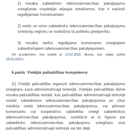
1) nosaka sabiedrisko ūdenssaimniecības pakalpojumu
sniegšanas vispārējās atļaujas noteikumus, kas ir saistoši
regulējamam komersantam;
2) veido un uztur sabiedrisko ūdenssaimniecības pakalpojumu
sniedzēju reģistru un nodrošina tā publisku pieejamību;
3) nosaka tarifus regulējama komersanta sniegtajiem
sabiedriskajiem ūdenssaimniecības pakalpojumiem.
(Ar grozījumiem, kas izdarīti ar
13.02.2025
. likumu, kas stājas spēkā
18.03.2025.
)
6.pants. Vietējās pašvaldības kompetence
(1) Vietējā pašvaldība organizē ūdenssaimniecības pakalpojumu
sniegšanu savā administratīvajā teritorijā. Vietējās pašvaldības dome
nosaka pašvaldības iestādi, kas pašvaldības administratīvajā teritorijā
sniedz sabiedriskos ūdenssaimniecības pakalpojumus un citus
noteikta veida ūdenssaimniecības pakalpojumus, vai pilnvaro
komersantu vai kooperatīvo sabiedrību sniegt sabiedriskos
ūdenssaimniecības pakalpojumus, noslēdzot ar to līgumu par
sabiedrisko ūdenssaimniecības pakalpojumu sniegšanu visā
pašvaldības administratīvajā teritorijā vai tās daļā.