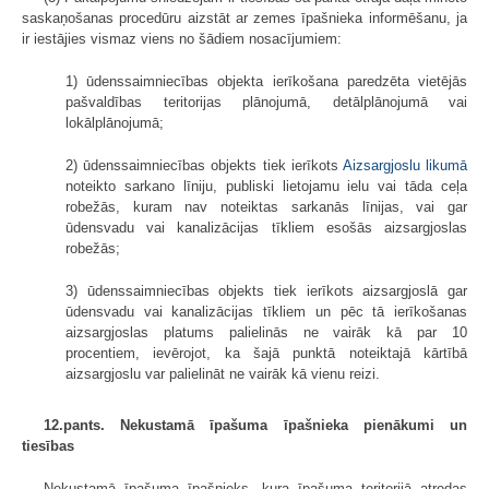
saskaņošanas procedūru aizstāt ar zemes īpašnieka informēšanu, ja
ir iestājies vismaz viens no šādiem nosacījumiem:
1) ūdenssaimniecības objekta ierīkošana paredzēta vietējās
pašvaldības teritorijas plānojumā, detālplānojumā vai
lokālplānojumā;
2) ūdenssaimniecības objekts tiek ierīkots
Aizsargjoslu likumā
noteikto sarkano līniju, publiski lietojamu ielu vai tāda ceļa
robežās, kuram nav noteiktas sarkanās līnijas, vai gar
ūdensvadu vai kanalizācijas tīkliem esošās aizsargjoslas
robežās;
3) ūdenssaimniecības objekts tiek ierīkots aizsargjoslā gar
ūdensvadu vai kanalizācijas tīkliem un pēc tā ierīkošanas
aizsargjoslas platums palielinās ne vairāk kā par 10
procentiem, ievērojot, ka šajā punktā noteiktajā kārtībā
aizsargjoslu var palielināt ne vairāk kā vienu reizi.
12.pants. Nekustamā īpašuma īpašnieka pienākumi un
tiesības
Nekustamā īpašuma īpašnieks, kura īpašuma teritorijā atrodas