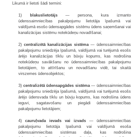
Likumā ir lietoti šādi termini:
1)
blakuslietotājs
— persona, kura izmanto
ūdenssaimniecības pakalpojumu lietotāja īpašumā vai
valdījumā esošo ūdensapgādes sistēmu ūdens saņemšanai vai
kanalizācijas sistēmu notekūdeņu novadīšanai;
2)
centralizētā kanalizācijas sistēma
— ūdenssaimniecības
pakalpojumu sniedzēja īpašumā, valdījumā vai turējumā esošs
ārējo kanalizācijas tīklu un būvju kopums, kas nodrošina
notekūdeņu savākšanu no ūdenssaimniecības pakalpojumu
lietotājiem, to attīrīšanu un novadīšanu vidē, tai skaitā
virszemes ūdensobjektos;
3)
centralizētā ūdensapgādes sistēma
— ūdenssaimniecības
pakalpojumu sniedzēja īpašumā, valdījumā vai turējumā esošs
ārējo ūdensvada tīklu un būvju kopums, kas nodrošina ūdens
ieguvi, sagatavošanu un piegādi ūdenssaimniecības
pakalpojumu lietotājiem;
4)
cauruļvada ievads vai izvads
— ūdenssaimniecības
pakalpojumu lietotāja īpašumā vai valdījumā esoša
ūdenssaimniecības sistēmas daļa, kas nodrošina