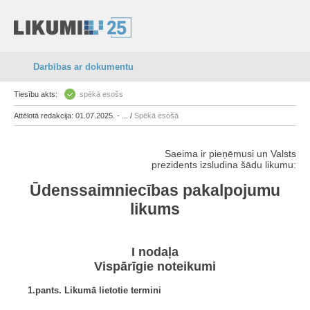
Darbības ar dokumentu
Tiesību akts:
spēkā esošs
Attēlotā redakcija: 01.07.2025. - ... /
Spēkā esošā
Saeima ir pieņēmusi un Valsts
prezidents izsludina šādu likumu:
Ūdenssaimniecības pakalpojumu
likums
I nodaļa
Vispārīgie noteikumi
1.pants. Likumā lietotie termini