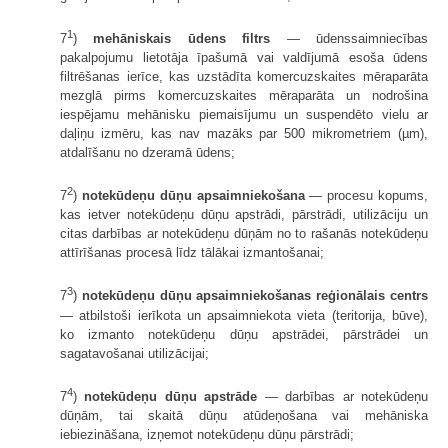
1
7
)
mehāniskais ūdens filtrs
— ūdenssaimniecības
pakalpojumu lietotāja īpašumā vai valdījumā esoša ūdens
filtrēšanas ierīce, kas uzstādīta komercuzskaites mēraparāta
mezglā pirms komercuzskaites mēraparāta un nodrošina
iespējamu mehānisku piemaisījumu un suspendēto vielu ar
daļiņu izmēru, kas nav mazāks par 500 mikrometriem (µm),
atdalīšanu no dzeramā ūdens;
2
7
)
notekūdeņu dūņu apsaimniekošana
— procesu kopums,
kas ietver notekūdeņu dūņu apstrādi, pārstrādi, utilizāciju un
citas darbības ar notekūdeņu dūņām no to rašanās notekūdeņu
attīrīšanas procesā līdz tālākai izmantošanai;
3
7
)
notekūdeņu dūņu apsaimniekošanas reģionālais centrs
— atbilstoši ierīkota un apsaimniekota vieta (teritorija, būve),
ko izmanto notekūdeņu dūņu apstrādei, pārstrādei un
sagatavošanai utilizācijai;
4
7
)
notekūdeņu dūņu apstrāde
— darbības ar notekūdeņu
dūņām, tai skaitā dūņu atūdeņošana vai mehāniska
iebiezināšana, izņemot notekūdeņu dūņu pārstrādi;