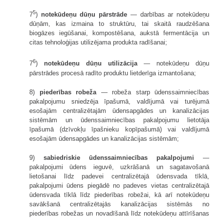
5
7
)
notekūdeņu dūņu pārstrāde
— darbības ar notekūdeņu
dūņām, kas izmaina to struktūru, tai skaitā raudzēšana
biogāzes iegūšanai, kompostēšana, aukstā fermentācija un
citas tehnoloģijas utilizējama produkta radīšanai;
6
7
)
notekūdeņu dūņu utilizācija
— notekūdeņu dūņu
pārstrādes procesā radīto produktu lietderīga izmantošana;
8)
piederības robeža
— robeža starp ūdenssaimniecības
pakalpojumu sniedzēja īpašumā, valdījumā vai turējumā
esošajām centralizētajām ūdensapgādes un kanalizācijas
sistēmām un ūdenssaimniecības pakalpojumu lietotāja
īpašumā (dzīvokļu īpašnieku kopīpašumā) vai valdījumā
esošajām ūdensapgādes un kanalizācijas sistēmām;
9)
sabiedriskie ūdenssaimniecības pakalpojumi
—
pakalpojumi ūdens ieguvē, uzkrāšanā un sagatavošanā
lietošanai līdz padevei centralizētajā ūdensvada tīklā,
pakalpojumi ūdens piegādē no padeves vietas centralizētajā
ūdensvada tīklā līdz piederības robežai, kā arī notekūdeņu
savākšanā centralizētajās kanalizācijas sistēmās no
piederības robežas un novadīšanā līdz notekūdeņu attīrīšanas