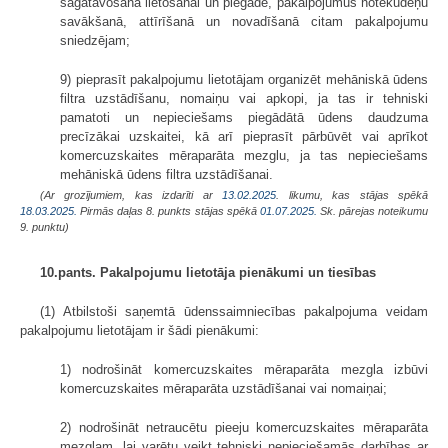
sagatavošanā lietošanai un piegādē, pakalpojumus notekūdeņu
savākšanā, attīrīšanā un novadīšanā citam pakalpojumu
sniedzējam;
9) pieprasīt pakalpojumu lietotājam organizēt mehāniskā ūdens
filtra uzstādīšanu, nomaiņu vai apkopi, ja tas ir tehniski
pamatoti un nepieciešams piegādātā ūdens daudzuma
precīzākai uzskaitei, kā arī pieprasīt pārbūvēt vai aprīkot
komercuzskaites mēraparāta mezglu, ja tas nepieciešams
mehāniskā ūdens filtra uzstādīšanai.
(Ar grozījumiem, kas izdarīti ar
13.02.2025
. likumu, kas stājas spēkā
18.03.2025.
Pirmās daļas 8. punkts stājas spēkā
01.07.2025.
Sk. pārejas noteikumu
9. punktu)
10.pants. Pakalpojumu lietotāja pienākumi un tiesības
(1) Atbilstoši saņemtā ūdenssaimniecības pakalpojuma veidam
pakalpojumu lietotājam ir šādi pienākumi:
1) nodrošināt komercuzskaites mēraparāta mezgla izbūvi
komercuzskaites mēraparāta uzstādīšanai vai nomaiņai;
2) nodrošināt netraucētu pieeju komercuzskaites mēraparāta
mezglam, lai varētu veikt tehniski nepieciešamās darbības ar