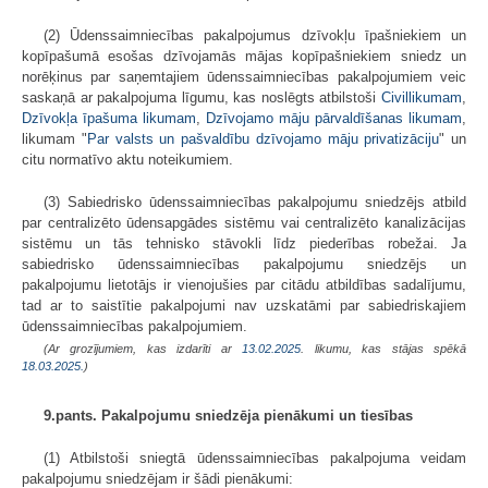
(2) Ūdenssaimniecības pakalpojumus dzīvokļu īpašniekiem un
kopīpašumā esošas dzīvojamās mājas kopīpašniekiem sniedz un
norēķinus par saņemtajiem ūdenssaimniecības pakalpojumiem veic
saskaņā ar pakalpojuma līgumu, kas noslēgts atbilstoši
Civillikumam
,
Dzīvokļa īpašuma likumam
,
Dzīvojamo māju pārvaldīšanas likumam
,
likumam "
Par valsts un pašvaldību dzīvojamo māju privatizāciju
" un
citu normatīvo aktu noteikumiem.
(3) Sabiedrisko ūdenssaimniecības pakalpojumu sniedzējs atbild
par centralizēto ūdensapgādes sistēmu vai centralizēto kanalizācijas
sistēmu un tās tehnisko stāvokli līdz piederības robežai. Ja
sabiedrisko ūdenssaimniecības pakalpojumu sniedzējs un
pakalpojumu lietotājs ir vienojušies par citādu atbildības sadalījumu,
tad ar to saistītie pakalpojumi nav uzskatāmi par sabiedriskajiem
ūdenssaimniecības pakalpojumiem.
(Ar grozījumiem, kas izdarīti ar
13.02.2025
. likumu, kas stājas spēkā
18.03.2025.
)
9.pants. Pakalpojumu sniedzēja pienākumi un tiesības
(1) Atbilstoši sniegtā ūdenssaimniecības pakalpojuma veidam
pakalpojumu sniedzējam ir šādi pienākumi: