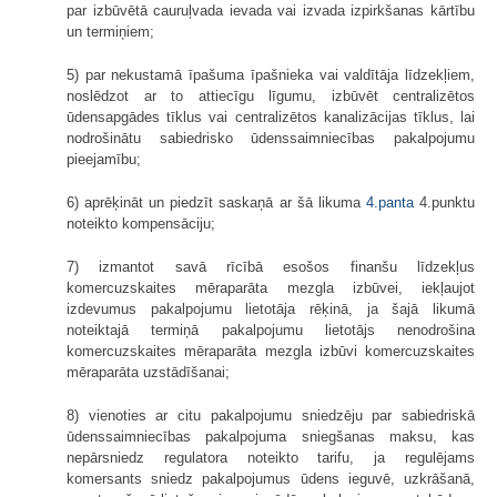
par izbūvētā cauruļvada ievada vai izvada izpirkšanas kārtību
un termiņiem;
5) par nekustamā īpašuma īpašnieka vai valdītāja līdzekļiem,
noslēdzot ar to attiecīgu līgumu, izbūvēt centralizētos
ūdensapgādes tīklus vai centralizētos kanalizācijas tīklus, lai
nodrošinātu sabiedrisko ūdenssaimniecības pakalpojumu
pieejamību;
6) aprēķināt un piedzīt saskaņā ar šā likuma
4.panta
4.punktu
noteikto kompensāciju;
7) izmantot savā rīcībā esošos finanšu līdzekļus
komercuzskaites mēraparāta mezgla izbūvei, iekļaujot
izdevumus pakalpojumu lietotāja rēķinā, ja šajā likumā
noteiktajā termiņā pakalpojumu lietotājs nenodrošina
komercuzskaites mēraparāta mezgla izbūvi komercuzskaites
mēraparāta uzstādīšanai;
8) vienoties ar citu pakalpojumu sniedzēju par sabiedriskā
ūdenssaimniecības pakalpojuma sniegšanas maksu, kas
nepārsniedz regulatora noteikto tarifu, ja regulējams
komersants sniedz pakalpojumus ūdens ieguvē, uzkrāšanā,