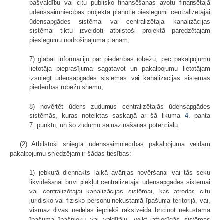
pašvaldību vai citu publisko finansēšanas avotu finansētajā
ūdenssaimniecības projektā plānotie pieslēgumi centralizētajai
ūdensapgādes sistēmai vai centralizētajai kanalizācijas
sistēmai tiktu izveidoti atbilstoši projektā paredzētajam
pieslēgumu nodrošinājuma plānam;
7) glabāt informāciju par piederības robežu, pēc pakalpojumu
lietotāja pieprasījuma sagatavot un pakalpojumu lietotājam
izsniegt ūdensapgādes sistēmas vai kanalizācijas sistēmas
piederības robežu shēmu;
8) novērtēt ūdens zudumus centralizētajās ūdensapgādes
sistēmās, kuras noteiktas saskaņā ar šā likuma
4.
panta
7. punktu, un šo zudumu samazināšanas potenciālu.
(2) Atbilstoši sniegtā ūdenssaimniecības pakalpojuma veidam
pakalpojumu sniedzējam ir šādas tiesības:
1) jebkurā diennakts laikā avārijas novēršanai vai tās seku
likvidēšanai brīvi piekļūt centralizētajai ūdensapgādes sistēmai
vai centralizētajai kanalizācijas sistēmai, kas atrodas citu
juridisko vai fizisko personu nekustamā īpašuma teritorijā, vai,
vismaz divas nedēļas iepriekš rakstveidā brīdinot nekustamā
īpašuma īpašnieku vai valdītāju, veikt attiecīgās sistēmas