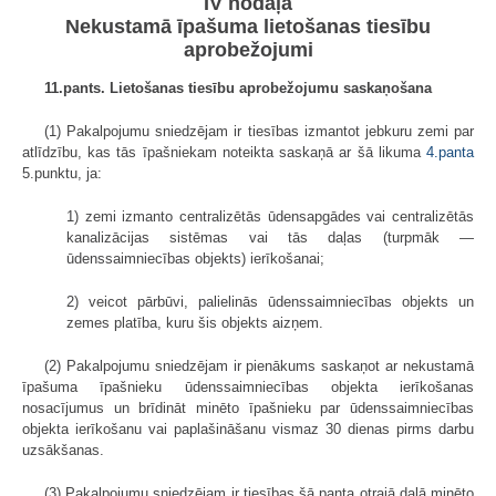
IV nodaļa
Nekustamā īpašuma lietošanas tiesību
aprobežojumi
11.pants. Lietošanas tiesību aprobežojumu saskaņošana
(1) Pakalpojumu sniedzējam ir tiesības izmantot jebkuru zemi par
atlīdzību, kas tās īpašniekam noteikta saskaņā ar šā likuma
4.panta
5.punktu, ja:
1) zemi izmanto centralizētās ūdensapgādes vai centralizētās
kanalizācijas sistēmas vai tās daļas (turpmāk —
ūdenssaimniecības objekts) ierīkošanai;
2) veicot pārbūvi, palielinās ūdenssaimniecības objekts un
zemes platība, kuru šis objekts aizņem.
(2) Pakalpojumu sniedzējam ir pienākums saskaņot ar nekustamā
īpašuma īpašnieku ūdenssaimniecības objekta ierīkošanas
nosacījumus un brīdināt minēto īpašnieku par ūdenssaimniecības
objekta ierīkošanu vai paplašināšanu vismaz 30 dienas pirms darbu
uzsākšanas.
(3) Pakalpojumu sniedzējam ir tiesības šā panta otrajā daļā minēto