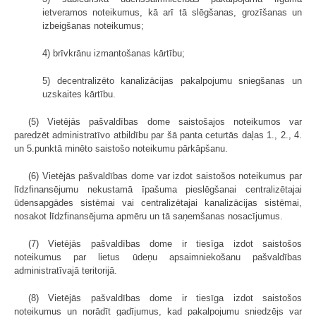
ietveramos noteikumus, kā arī tā slēgšanas, grozīšanas un
izbeigšanas noteikumus;
4) brīvkrānu izmantošanas kārtību;
5) decentralizēto kanalizācijas pakalpojumu sniegšanas un
uzskaites kārtību.
(5) Vietējās pašvaldības dome saistošajos noteikumos var
paredzēt administratīvo atbildību par šā panta ceturtās daļas 1., 2., 4.
un 5.punktā minēto saistošo noteikumu pārkāpšanu.
(6) Vietējās pašvaldības dome var izdot saistošos noteikumus par
līdzfinansējumu nekustamā īpašuma pieslēgšanai centralizētajai
ūdensapgādes sistēmai vai centralizētajai kanalizācijas sistēmai,
nosakot līdzfinansējuma apmēru un tā saņemšanas nosacījumus.
(7) Vietējās pašvaldības dome ir tiesīga izdot saistošos
noteikumus par lietus ūdeņu apsaimniekošanu pašvaldības
administratīvajā teritorijā.
(8) Vietējās pašvaldības dome ir tiesīga izdot saistošos
noteikumus un norādīt gadījumus, kad pakalpojumu sniedzējs var