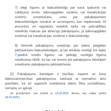
7) slēgt līgumu ar blakuslietotāju par savā īpašumā vai
valdījumā esošo ūdensapgādes sistēmu vai kanalizācijas
sistēmu izmantošanu, cenu par pakalpojumiem
blakuslietotājam nosakot ar uzcenojumu, kas nepārsniedz 10
procentus no regulatora noteiktā tarifa vai pašvaldības
noteiktās maksas par attiecīgo pakalpojumu, ja ūdensapgādes
sistēmai vai kanalizācijas sistēmai ir blakuslietotājs;
8) informēt pakalpojumu sniedzēju par ūdens piegādes
pārtraukšanu blakuslietotājam, ja tas atsakās noslēgt šīs daļas
7.punktā
minēto līgumu vai pārkāpj noslēgtā līguma
noteikumus tiktāl, ka tas var novest pie pakalpojumu lietotājam
sniedzamo pakalpojumu pārtraukšanas.
(2) Pakalpojumu lietotājam ir tiesības saņemt un lietot
ūdenssaimniecības pakalpojumus saskaņā ar normatīvo aktu
prasībām, kā arī organizēt mehāniskā ūdens filtra uzstādīšanu,
nomaiņu un apkopi.
(Ar grozījumiem, kas izdarīti ar
13.02.2025
. likumu, kas stājas spēkā
18.03.2025.
)