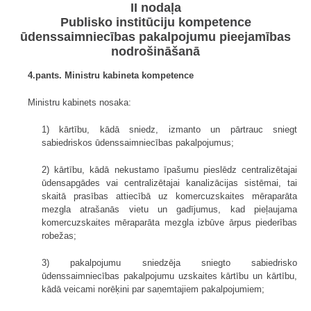
II nodaļa
Publisko institūciju kompetence
ūdenssaimniecības pakalpojumu pieejamības
nodrošināšanā
4.pants. Ministru kabineta kompetence
Ministru kabinets nosaka:
1) kārtību, kādā sniedz, izmanto un pārtrauc sniegt
sabiedriskos ūdenssaimniecības pakalpojumus;
2) kārtību, kādā nekustamo īpašumu pieslēdz centralizētajai
ūdensapgādes vai centralizētajai kanalizācijas sistēmai, tai
skaitā prasības attiecībā uz komercuzskaites mēraparāta
mezgla atrašanās vietu un gadījumus, kad pieļaujama
komercuzskaites mēraparāta mezgla izbūve ārpus piederības
robežas;
3) pakalpojumu sniedzēja sniegto sabiedrisko
ūdenssaimniecības pakalpojumu uzskaites kārtību un kārtību,
kādā veicami norēķini par saņemtajiem pakalpojumiem;