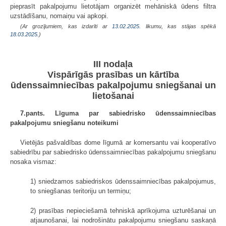
pieprasīt pakalpojumu lietotājam organizēt mehāniskā ūdens filtra
uzstādīšanu, nomaiņu vai apkopi.
(Ar grozījumiem, kas izdarīti ar
13.02.2025
. likumu, kas stājas spēkā
18.03.2025.
)
III nodaļa
Vispārīgās prasības un kārtība
ūdenssaimniecības pakalpojumu sniegšanai un
lietošanai
7.pants. Līguma par sabiedrisko ūdenssaimniecības
pakalpojumu sniegšanu noteikumi
Vietējās pašvaldības dome līgumā ar komersantu vai kooperatīvo
sabiedrību par sabiedrisko ūdenssaimniecības pakalpojumu sniegšanu
nosaka vismaz:
1) sniedzamos sabiedriskos ūdenssaimniecības pakalpojumus,
to sniegšanas teritoriju un termiņu;
2) prasības nepieciešamā tehniskā aprīkojuma uzturēšanai un
atjaunošanai, lai nodrošinātu pakalpojumu sniegšanu saskaņā