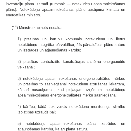
investīciju plāna izstrādi (turpmāk — notekūdeņu apsaimniekošanas
plāns). Notekūdeņu apsaimniekošanas plānu apstiprina klimata un
enerģētikas ministrs.
4
(1
) Ministru kabinets nosaka:
1) prasības un kārtību komunālo notekūdeņu un lietus
notekūdeņu integrētai pārvaldībai, šīs pārvaldības plānu saturu
un izstrādes un atjaunošanas kārtību;
2) prasības centralizēto kanalizācijas sistēmu energoauditu
veikšanai;
3) notekūdeņu apsaimniekošanas energoneitralitātes mērķus
un prasības to sasniegšanai notekūdeņu attīrīšanas iekārtām,
kā arī nosacījumus, kad pieļaujami izņēmumi notekūdeņu
apsaimniekošanas energoneitralitātes mērķu sasniegšanā;
4) kārtību, kādā tiek veikts notekūdeņu monitorings slimību
izplatības uzraudzībai;
5) notekūdeņu apsaimniekošanas plāna izstrādes un
atjaunošanas kārtību, kā arī plāna saturu.