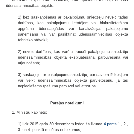
ūdenssaimniecības objekts:
1) bez saskaņošanas ar pakalpojumu sniedzēju neveic tādas
darbības, kas pakalpojumu lietotājam vai blakuslietotājam
apgrūtina ūdensapgādes vai kanalizācijas pakalpojumu
saņemšanu vai var pasliktināt ūdenssaimniecības objekta
tehnisko stāvokli;
2) neveic darbības, kas varētu traucēt pakalpojumu sniedzēju
ūdenssaimniecības objekta ekspluatēšanā, pārbūvēšanā vai
atjaunošanā;
3) saskaņojot ar pakalpojumu sniedzēju, par saviem līdzekļiem
var veikt ūdenssaimniecības objekta pārvietošanu, ja tas
nepieciešams īpašuma pārbūvei vai attīstībai.
Pārejas noteikumi
1. Ministru kabinets:
1) līdz 2015.gada 30.decembrim izdod šā likuma
4.panta
1., 2.,
3. un 4. punktā minētos noteikumus;