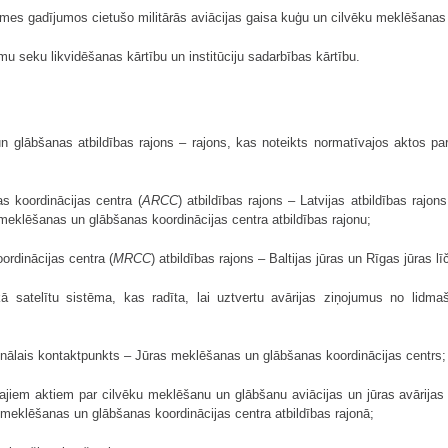
laimes gadījumos cietušo militārās aviācijas gaisa kuģu un cilvēku meklēšanas
umu seku likvidēšanas kārtību un institūciju sadarbības kārtību.
n glābšanas atbildības rajons – rajons, kas noteikts normatīvajos aktos p
s koordinācijas centra (
ARCC
) atbildības rajons – Latvijas atbildības rajo
 meklēšanas un glābšanas koordinācijas centra atbildības rajonu;
rdinācijas centra (
MRCC
) atbildības rajons – Baltijas jūras un Rīgas jūras lī
ā satelītu sistēma, kas radīta, lai uztvertu avārijas ziņojumus no lidma
ālais kontaktpunkts – Jūras meklēšanas un glābšanas koordinācijas centrs;
jiem aktiem par cilvēku meklēšanu un glābšanu aviācijas un jūras avārijas 
meklēšanas un glābšanas koordinācijas centra atbildības rajonā;