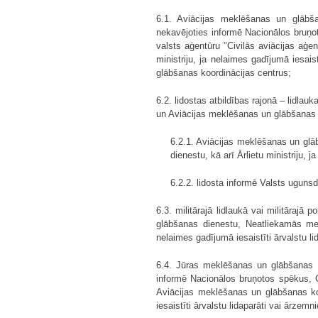
6.1. Aviācijas meklēšanas un glābša
nekavējoties informē Nacionālos bruņo
valsts aģentūru "Civilās aviācijas aģen
ministriju, ja nelaimes gadījumā iesais
glābšanas koordinācijas centrus;
6.2. lidostas atbildības rajonā – lidla
un Aviācijas meklēšanas un glābšanas 
6.2.1. Aviācijas meklēšanas un glāb
dienestu, kā arī Ārlietu ministriju, j
6.2.2. lidosta informē Valsts ugun
6.3. militārajā lidlaukā vai militārajā
glābšanas dienestu, Neatliekamās medi
nelaimes gadījumā iesaistīti ārvalstu li
6.4. Jūras meklēšanas un glābšanas k
informē Nacionālos bruņotos spēkus, C
Aviācijas meklēšanas un glābšanas koor
iesaistīti ārvalstu lidaparāti vai ārze