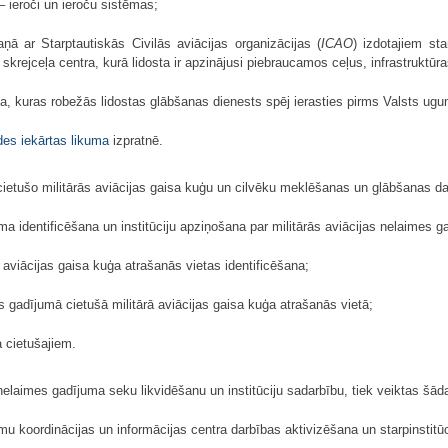
– ieroči un ieroču sistēmas;
aņā ar Starptautiskās Civilās aviācijas organizācijas (
ICAO
) izdotajiem st
o skrejceļa centra, kurā lidosta ir apzinājusi piebraucamos ceļus, infrastruktū
rija, kuras robežās lidostas glābšanas dienests spēj ierasties pirms Valsts u
des iekārtas likuma
izpratnē.
cietušo militārās aviācijas gaisa kuģu un cilvēku meklēšanas un glābšanas da
uma identificēšana un institūciju apziņošana par militārās aviācijas nelaimes g
 aviācijas gaisa kuģa atrašanās vietas identificēšana;
 gadījumā cietušā militārā aviācijas gaisa kuģa atrašanās vietā;
 cietušajiem.
 nelaimes gadījuma seku likvidēšanu un institūciju sadarbību, tiek veiktas šād
umu koordinācijas un informācijas centra darbības aktivizēšana un starpinstitū