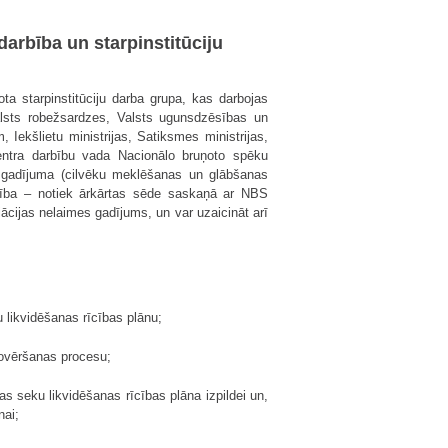
darbība un starpinstitūciju
ota starpinstitūciju darba grupa, kas darbojas
 Valsts robežsardzes, Valsts ugunsdzēsības un
Iekšlietu ministrijas, Satiksmes ministrijas,
 centra darbību vada Nacionālo bruņoto spēku
 gadījuma (cilvēku meklēšanas un glābšanas
arbība – notiek ārkārtas sēde saskaņā ar NBS
ācijas nelaimes gadījums, un var uzaicināt arī
u likvidēšanas rīcības plānu;
novēršanas procesu;
s seku likvidēšanas rīcības plāna izpildei un,
nai;