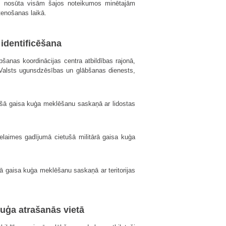
nu nosūta visām šajos noteikumos minētajām
tenošanas laikā.
 identificēšana
šanas koordinācijas centra atbildības rajonā,
Valsts ugunsdzēsības un glābšanas dienests,
tušā gaisa kuģa meklēšanu saskaņā ar lidostas
elaimes gadījumā cietušā militārā gaisa kuģa
ušā gaisa kuģa meklēšanu saskaņā ar teritorijas
kuģa atrašanās vietā