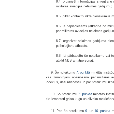
8.4. organizēt informācijas sniegšanu 
militārās aviācijas nelaimes gadījumu;
8.5. pildīt kontaktpunkta pienākumus mi
8.6. ja nepieciešams (atkarībā no mili
par militārās aviācijas nelaimes gadīj
8.7. organizēt nelaimes gadījumā cie
psiholoģisko atbalstu;
8.8. lai pārbaudītu šo noteikumu vai 
atbild NBS amatpersona).
9. Šo noteikumu
7. punktā
minētās institūc
kas izmantojami apziņošanai par militārās av
locekļus, dežūrdienestu un par noteikumu izpi
10. Šo noteikumu
7. punktā
minētās instit
tikt izmantoti gaisa kuģu un cilvēku meklēšan
11. Pēc šo noteikumu
9.
un
10. punktā
mi