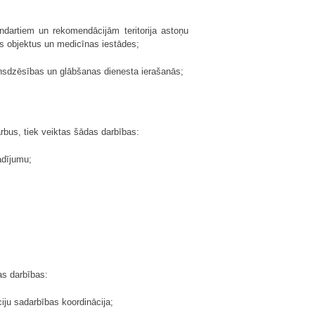
andartiem un rekomendācijām teritorija astoņu
ras objektus un medicīnas iestādes;
gunsdzēsības un glābšanas dienesta ierašanās;
rbus, tiek veiktas šādas darbības:
adījumu;
as darbības:
ciju sadarbības koordinācija;