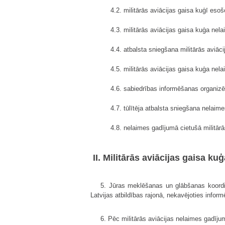
4.2. militārās aviācijas gaisa kuģī eso
4.3. militārās aviācijas gaisa kuģa ne
4.4. atbalsta sniegšana militārās aviāc
4.5. militārās aviācijas gaisa kuģa ne
4.6. sabiedrības informēšanas organizē
4.7. tūlītēja atbalsta sniegšana nelai
4.8. nelaimes gadījumā cietušā militār
II. Militārās aviācijas gaisa k
5. Jūras meklēšanas un glābšanas koordi
Latvijas atbildības rajonā, nekavējoties info
6. Pēc militārās aviācijas nelaimes gadījum