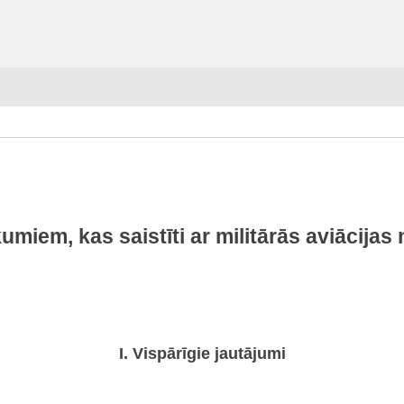
miem, kas saistīti ar militārās aviācija
I. Vispārīgie jautājumi