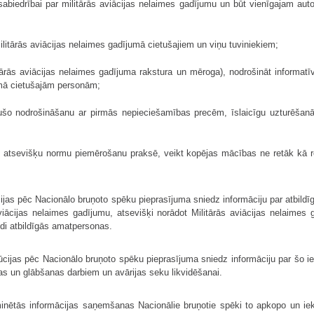
sabiedrībai par militārās aviācijas nelaimes gadījumu un būt vienīgajam aut
litārās aviācijas nelaimes gadījumā cietušajiem un viņu tuviniekiem;
tārās aviācijas nelaimes gadījuma rakstura un mēroga), nodrošināt informatīvā
umā cietušajām personām;
tušo nodrošināšanu ar pirmās nepieciešamības precēm, īslaicīgu uzturēšanā
to atsevišķu normu piemērošanu praksē, veikt kopējas mācības ne retāk kā 
ijas pēc Nacionālo bruņoto spēku pieprasījuma sniedz informāciju par atbildīg
iācijas nelaimes gadījumu, atsevišķi norādot Militārās aviācijas nelaimes 
ldi atbildīgās amatpersonas.
ūcijas pēc Nacionālo bruņoto spēku pieprasījuma sniedz informāciju par šo i
as un glābšanas darbiem un avārijas seku likvidēšanai.
nētās informācijas saņemšanas Nacionālie bruņotie spēki to apkopo un iekļ