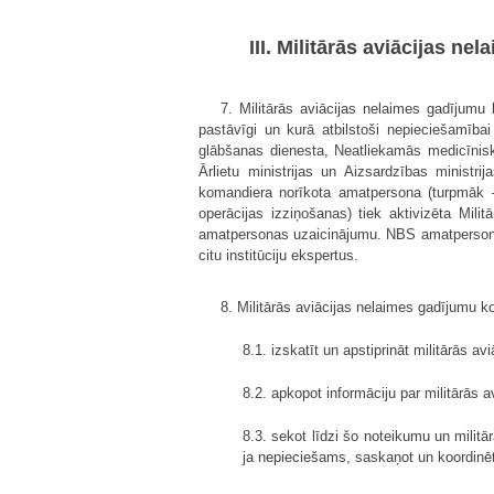
III. Militārās aviācijas n
7. Militārās aviācijas nelaimes gadījumu 
pastāvīgi un kurā atbilstoši nepieciešamībai
glābšanas dienesta, Neatliekamās medicīniskā
Ārlietu ministrijas un Aizsardzības ministr
komandiera norīkota amatpersona (turpmāk 
operācijas izziņošanas) tiek aktivizēta Mil
amatpersonas uzaicinājumu. NBS amatpersona uz
citu institūciju ekspertus.
8. Militārās aviācijas nelaimes gadījumu k
8.1. izskatīt un apstiprināt militārās 
8.2. apkopot informāciju par militārās
8.3. sekot līdzi šo noteikumu un milit
ja nepieciešams, saskaņot un koordinēt