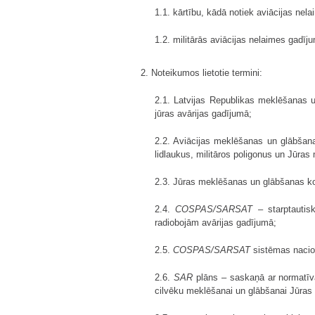
1.1. kārtību, kādā notiek aviācijas ne
1.2. militārās aviācijas nelaimes gadīj
2. Noteikumos lietotie termini:
2.1. Latvijas Republikas meklēšanas u
jūras avārijas gadījumā;
2.2. Aviācijas meklēšanas un glābšana
lidlaukus, militāros poligonus un Jūras
2.3. Jūras meklēšanas un glābšanas koo
2.4.
COSPAS/SARSAT
– starptautisk
radiobojām avārijas gadījumā;
2.5.
COSPAS/SARSAT
sistēmas nacion
2.6.
SAR
plāns – saskaņā ar normatīva
cilvēku meklēšanai un glābšanai Jūras 