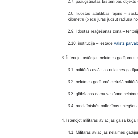
2.7. paaugstinātas bīstamības objekts 
2.8. lidostas atbildības rajons – sask
kilometru (piecu jūras jūdžu) rādiusā n
2.9. lidostas reaģēšanas zona – terito
2.10. institūcija – iestāde
Valsts pārval
3. Īstenojot aviācijas nelaimes gadījumos 
3.1. militārās aviācijas nelaimes gadīj
3.2. nelaimes gadījumā cietušā militārā
3.3. glābšanas darbu veikšana nelaimes
3.4. medicīniskās palīdzības sniegšana
4. Īstenojot militārās aviācijas gaisa kuģa
4.1. Militārās aviācijas nelaimes gadīj