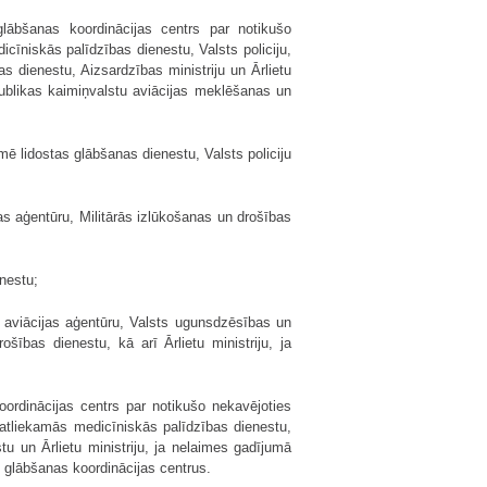
lābšanas koordinācijas centrs par notikušo
īniskās palīdzības dienestu, Valsts policiju,
as dienestu, Aizsardzības ministriju un Ārlietu
Republikas kaimiņvalstu aviācijas meklēšanas un
mē lidostas glābšanas dienestu, Valsts policiju
as aģentūru, Militārās izlūkošanas un drošības
nestu;
ās aviācijas aģentūru, Valsts ugunsdzēsības un
šības dienestu, kā arī Ārlietu ministriju, ja
ordinācijas centrs par notikušo nekavējoties
atliekamās medicīniskās palīdzības dienestu,
tu un Ārlietu ministriju, ja nelaimes gadījumā
n glābšanas koordinācijas centrus.