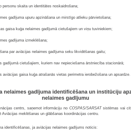
šo personu skaita un identitātes noskaidrošana;
laimes gadījuma upuru apzināšana un mirstīgo atlieku pārvietošana;
ijas gaisa kuģa nelaimes gadījumā cietušajiem un viņu tuviniekiem;
laimes gadījuma izmeklēšana;
šana par aviācijas nelaimes gadījuma seku likvidēšanas gaitu;
mes gadījumā cietušajiem, kuriem nav nepieciešama ārstniecība stacionārā;
ās aviācijas gaisa kuģa atrašanās vietas perimetra ierobežošana un apsardze.
uģa nelaimes gadījuma identificēšana un institūciju ap
nelaimes gadījumu
nācijas centrs, saņemot informāciju no
COSPAS/SARSAT
sistēmas vai cit
rmē Aviācijas meklēšanas un glābšanas koordinācijas centru.
a identificēšanas, ja aviācijas nelaimes gadījums noticis: