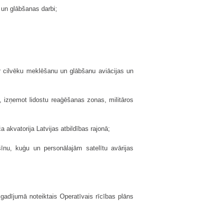
 un glābšanas darbi;
ar cilvēku meklēšanu un glābšanu aviācijas un
ns, izņemot lidostu reaģēšanas zonas, militāros
ča akvatorija Latvijas atbildības rajonā;
šīnu, kuģu un personālajām satelītu avārijas
gadījumā noteiktais Operatīvais rīcības plāns