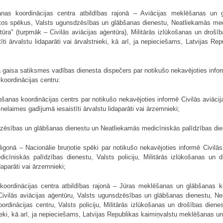
nas koordinācijas centra atbildības rajonā – Aviācijas meklēšanas un g
tos spēkus, Valsts ugunsdzēsības un glābšanas dienestu, Neatliekamās medic
tūra" (turpmāk – Civilās aviācijas aģentūra), Militārās izlūkošanas un drošīb
tīti ārvalstu lidaparāti vai ārvalstnieki, kā arī, ja nepieciešams, Latvijas 
uka gaisa satiksmes vadības dienesta dispečers par notikušo nekavējoties infor
koordinācijas centru:
šanas koordinācijas centrs par notikušo nekavējoties informē Civilās aviācij
a nelaimes gadījumā iesaistīti ārvalstu lidaparāti vai ārzemnieki;
sdzēsības un glābšanas dienestu un Neatliekamās medicīniskās palīdzības die
 poligonā – Nacionālie bruņotie spēki par notikušo nekavējoties informē Civil
cīniskās palīdzības dienestu, Valsts policiju, Militārās izlūkošanas un dro
daparāti vai ārzemnieki;
oordinācijas centra atbildības rajonā – Jūras meklēšanas un glābšanas ko
ivilās aviācijas aģentūru, Valsts ugunsdzēsības un glābšanas dienestu, Ne
dinācijas centru, Valsts policiju, Militārās izlūkošanas un drošības dienes
mnieki, kā arī, ja nepieciešams, Latvijas Republikas kaimiņvalstu meklēšanas u