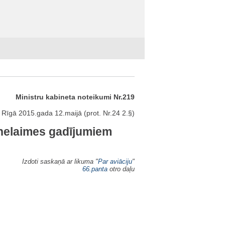
Ministru kabineta noteikumi Nr.219
Rīgā 2015.gada 12.maijā (prot. Nr.24 2.§)
s nelaimes gadījumiem
Izdoti saskaņā ar likuma "
Par aviāciju
"
66.panta
otro daļu