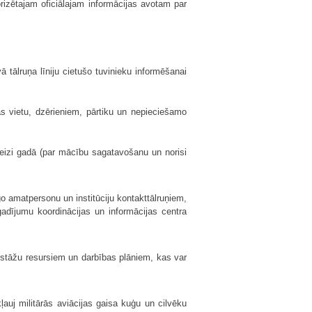
orizētajam oficiālajam informācijas avotam par
 tālruņa līniju cietušo tuvinieku informēšanai
s vietu, dzērieniem, pārtiku un nepieciešamo
reizi gadā (par mācību sagatavošanu un norisi
o amatpersonu un institūciju kontakttālruņiem,
gadījumu koordinācijas un informācijas centra
estāžu resursiem un darbības plāniem, kas var
auj militārās aviācijas gaisa kuģu un cilvēku