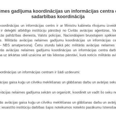
elaimes gadījuma koordinācijas un informācijas centra 
sadarbības koordinācija
koordinācijas un informācijas centrs ir ar Ministru kabineta rīkojumu izveid
 ir deleģēti atbildīgo institūciju pārstāvji no Civilās aviācijas aģentūras,
s palīdzības dienesta, Valsts policijas, Nacionālajiem bruņotajiem spēkiem, 
ijas. Militārās aviācijas nelaimes gadījumu koordinācijas un informācijas
– NBS amatpersona). Četru stundu laikā pēc militārās aviācijas nelaimes
itārās aviācijas nelaimes gadījumu koordinācijas un informācijas centra d
 ārkārtas sēdi uzaicina arī tās lidostas pārstāvi, kurā noticis militārās avi
oordinācijas un informācijas centram ir šādi uzdevumi:
aviācijas gaisa kuģu un cilvēku meklēšanas un glābšanas darbu un avārijas sek
 aviācijas nelaimes gadījuma sekām un organizēt, koordinēt un vadīt šo seku 
ārās aviācijas gaisa kuģu un cilvēku meklēšanas un glābšanas darbu un avārija
 iesaistīto institūciju darbības šajos noteikumos noteikto pasākumu īstenoša