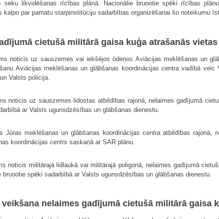
 seku likvidēšanas rīcības plānā. Nacionālie bruņotie spēki rīcības plā
ns kalpo par pamatu starpinstitūciju sadarbības organizēšanai šo noteikumu īs
adījumā cietušā militārā gaisa kuģa atrašanās vietas
jums noticis uz sauszemes vai iekšējos ūdeņos Aviācijas meklēšanas un glāb
šanu Aviācijas meklēšanas un glābšanas koordinācijas centra vadībā veic 
n Valsts policija.
ums noticis uz sauszemes lidostas atbildības rajonā, nelaimes gadījumā cie
sadarbībā ar Valsts ugunsdzēsības un glābšanas dienestu.
is Jūras meklēšanas un glābšanas koordinācijas centra atbildības rajonā, n
as koordinācijas centrs saskaņā ar SAR plānu.
ms noticis militārajā lidlaukā vai militārajā poligonā, nelaimes gadījumā ciet
lie bruņotie spēki sadarbībā ar Valsts ugunsdzēsības un glābšanas dienestu.
veikšana nelaimes gadījumā cietušā militārā gaisa 