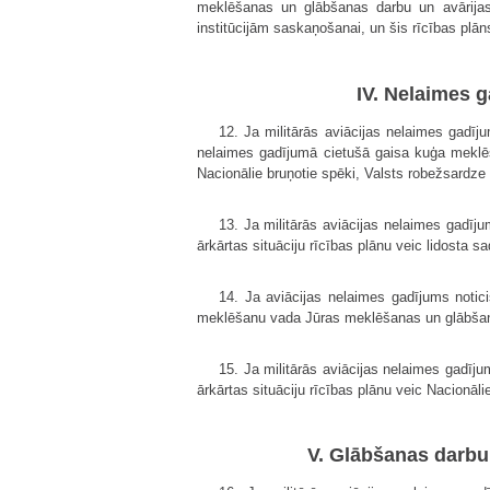
meklēšanas un glābšanas darbu un avārijas
institūcijām saskaņošanai, un šis rīcības plā
IV. Nelaimes g
12. Ja militārās aviācijas nelaimes gadī
nelaimes gadījumā cietušā gaisa kuģa meklē
Nacionālie bruņotie spēki, Valsts robežsardze u
13. Ja militārās aviācijas nelaimes gadīj
ārkārtas situāciju rīcības plānu veic lidosta 
14. Ja aviācijas nelaimes gadījums notic
meklēšanu vada Jūras meklēšanas un glābšan
15. Ja militārās aviācijas nelaimes gadīju
ārkārtas situāciju rīcības plānu veic Nacionā
V. Glābšanas darbu 