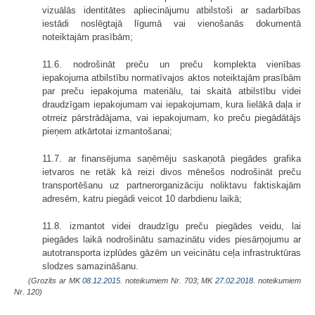
vizuālās identitātes apliecinājumu atbilstoši ar sadarbības
iestādi noslēgtajā līgumā vai vienošanās dokumentā
noteiktajām prasībām;
11.6. nodrošināt preču un preču komplekta vienības
iepakojuma atbilstību normatīvajos aktos noteiktajām prasībām
par preču iepakojuma materiālu, tai skaitā atbilstību videi
draudzīgam iepakojumam vai iepakojumam, kura lielākā daļa ir
otrreiz pārstrādājama, vai iepakojumam, ko preču piegādātājs
pieņem atkārtotai izmantošanai;
11.7. ar finansējuma saņēmēju saskaņotā piegādes grafika
ietvaros ne retāk kā reizi divos mēnešos nodrošināt preču
transportēšanu uz partnerorganizāciju noliktavu faktiskajām
adresēm, katru piegādi veicot 10 darbdienu laikā;
11.8. izmantot videi draudzīgu preču piegādes veidu, lai
piegādes laikā nodrošinātu samazinātu vides piesārņojumu ar
autotransporta izplūdes gāzēm un veicinātu ceļa infrastruktūras
slodzes samazināšanu.
(Grozīts ar MK
08.12.2015.
noteikumiem Nr. 703; MK
27.02.2018.
noteikumiem
Nr. 120)