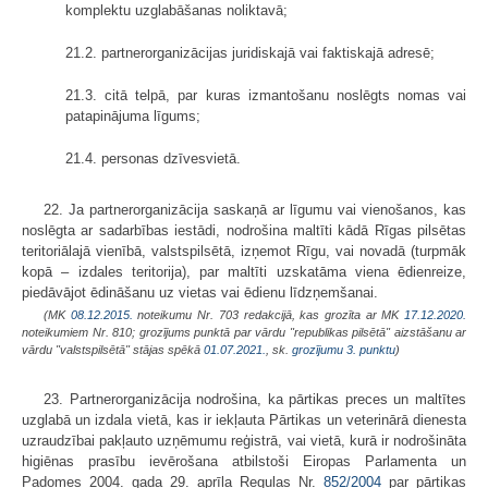
komplektu uzglabāšanas noliktavā;
21.2. partnerorganizācijas juridiskajā vai faktiskajā adresē;
21.3. citā telpā, par kuras izmantošanu noslēgts nomas vai
patapinājuma līgums;
21.4. personas dzīvesvietā.
22. Ja partnerorganizācija saskaņā ar līgumu vai vienošanos, kas
noslēgta ar sadarbības iestādi, nodrošina maltīti kādā Rīgas pilsētas
teritoriālajā vienībā, valstspilsētā, izņemot Rīgu, vai novadā (turpmāk
kopā – izdales teritorija), par maltīti uzskatāma viena ēdienreize,
piedāvājot ēdināšanu uz vietas vai ēdienu līdzņemšanai.
(MK
08.12.2015.
noteikumu Nr. 703 redakcijā, kas grozīta ar MK
17.12.2020.
noteikumiem Nr. 810; grozījums punktā par vārdu "republikas pilsētā" aizstāšanu ar
vārdu "valstspilsētā" stājas spēkā
01.07.2021.
, sk.
grozījumu 3. punktu
)
23. Partnerorganizācija nodrošina, ka pārtikas preces un maltītes
uzglabā un izdala vietā, kas ir iekļauta Pārtikas un veterinārā dienesta
uzraudzībai pakļauto uzņēmumu reģistrā, vai vietā, kurā ir nodrošināta
higiēnas prasību ievērošana atbilstoši Eiropas Parlamenta un
Padomes 2004. gada 29. aprīļa Regulas Nr.
852/2004
par pārtikas