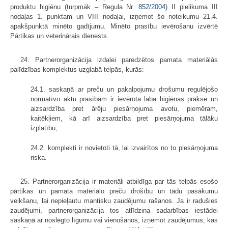
produktu higiēnu (turpmāk – Regula Nr.
852/2004
) II pielikuma III
nodaļas 1. punktam un VIII nodaļai, izņemot šo noteikumu 21.4.
apakšpunktā minēto gadījumu. Minēto prasību ievērošanu izvērtē
Pārtikas un veterinārais dienests.
24. Partnerorganizācija izdalei paredzētos pamata materiālās
palīdzības komplektus uzglabā telpās, kurās:
24.1. saskaņā ar preču un pakalpojumu drošumu regulējošo
normatīvo aktu prasībām ir ievērota laba higiēnas prakse un
aizsardzība pret ārēju piesārņojuma avotu, piemēram,
kaitēkļiem, kā arī aizsardzība pret piesārņojuma tālāku
izplatību;
24.2. komplekti ir novietoti tā, lai izvairītos no to piesārņojuma
riska.
25. Partnerorganizācija ir materiāli atbildīga par tās telpās esošo
pārtikas un pamata materiālo preču drošību un tādu pasākumu
veikšanu, lai nepieļautu mantisku zaudējumu rašanos. Ja ir radušies
zaudējumi, partnerorganizācija tos atlīdzina sadarbības iestādei
saskaņā ar noslēgto līgumu vai vienošanos, izņemot zaudējumus, kas