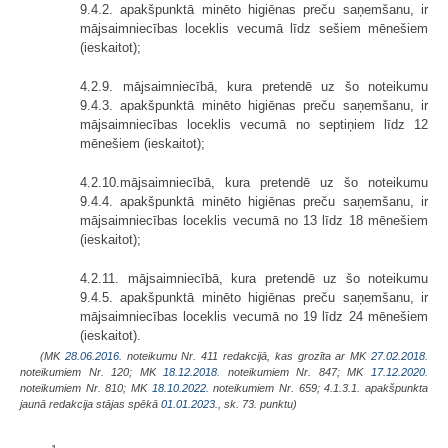
9.4.2. apakšpunktā minēto higiēnas preču saņemšanu, ir
mājsaimniecības loceklis vecumā līdz sešiem mēnešiem
(ieskaitot);
4.2.9. mājsaimniecībā, kura pretendē uz šo noteikumu
9.4.3. apakšpunktā minēto higiēnas preču saņemšanu, ir
mājsaimniecības loceklis vecumā no septiņiem līdz 12
mēnešiem (ieskaitot);
4.2.10.mājsaimniecībā, kura pretendē uz šo noteikumu
9.4.4. apakšpunktā minēto higiēnas preču saņemšanu, ir
mājsaimniecības loceklis vecumā no 13 līdz 18 mēnešiem
(ieskaitot);
4.2.11. mājsaimniecībā, kura pretendē uz šo noteikumu
9.4.5. apakšpunktā minēto higiēnas preču saņemšanu, ir
mājsaimniecības loceklis vecumā no 19 līdz 24 mēnešiem
(ieskaitot).
(MK
28.06.2016.
noteikumu Nr. 411 redakcijā, kas grozīta ar MK
27.02.2018.
noteikumiem Nr. 120; MK
18.12.2018.
noteikumiem Nr. 847; MK
17.12.2020.
noteikumiem Nr. 810; MK
18.10.2022.
noteikumiem Nr. 659;
4.1.3.1. apakšpunkta
jaunā redakcija stājas spēkā
01.01.2023.
, sk. 73. punktu)