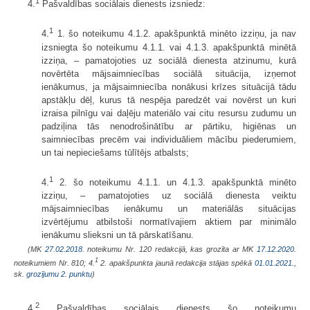
1
4.
Pašvaldības sociālais dienests izsniedz:
1
4.
1. šo noteikumu 4.1.2. apakšpunktā minēto izziņu, ja nav
izsniegta šo noteikumu 4.1.1. vai 4.1.3. apakšpunktā minētā
izziņa, – pamatojoties uz sociālā dienesta atzinumu, kurā
novērtēta mājsaimniecības sociālā situācija, izņemot
ienākumus, ja mājsaimniecība nonākusi krīzes situācijā tādu
apstākļu dēļ, kurus tā nespēja paredzēt vai novērst un kuri
izraisa pilnīgu vai daļēju materiālo vai citu resursu zudumu un
padziļina tās nenodrošinātību ar pārtiku, higiēnas un
saimniecības precēm vai individuāliem mācību piederumiem,
un tai nepieciešams tūlītējs atbalsts;
1
4.
2. šo noteikumu 4.1.1. un 4.1.3. apakšpunktā minēto
izziņu, – pamatojoties uz sociālā dienesta veiktu
mājsaimniecības ienākumu un materiālās situācijas
izvērtējumu atbilstoši normatīvajiem aktiem par minimālo
ienākumu slieksni un tā pārskatīšanu.
(MK
27.02.2018.
noteikumu Nr. 120 redakcijā, kas grozīta ar MK
17.12.2020.
1
noteikumiem Nr. 810; 4.
2. apakšpunkta jaunā redakcija stājas spēkā
01.01.2021.
,
sk.
grozījumu 2. punktu
)
2
4.
Pašvaldības sociālais dienests šo noteikumu