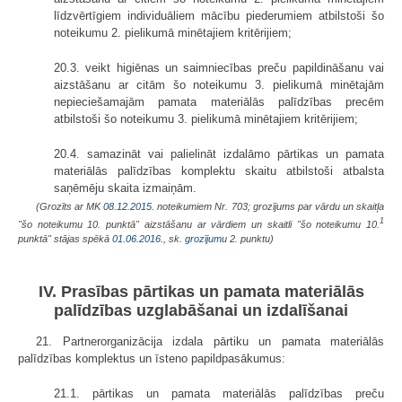
līdzvērtīgiem individuāliem mācību piederumiem atbilstoši šo
noteikumu 2. pielikumā minētajiem kritērijiem;
20.3. veikt higiēnas un saimniecības preču papildināšanu vai
aizstāšanu ar citām šo noteikumu 3. pielikumā minētajām
nepieciešamajām pamata materiālās palīdzības precēm
atbilstoši šo noteikumu 3. pielikumā minētajiem kritērijiem;
20.4. samazināt vai palielināt izdalāmo pārtikas un pamata
materiālās palīdzības komplektu skaitu atbilstoši atbalsta
saņēmēju skaita izmaiņām.
(Grozīts ar MK
08.12.2015.
noteikumiem Nr. 703; grozījums par vārdu un skaitļa
1
"šo noteikumu 10. punktā" aizstāšanu ar vārdiem un skaitli "šo noteikumu 10.
punktā" stājas spēkā
01.06.2016.
, sk.
grozījumu
2. punktu)
IV. Prasības pārtikas un pamata materiālās
palīdzības uzglabāšanai un izdalīšanai
21. Partnerorganizācija izdala pārtiku un pamata materiālās
palīdzības komplektus un īsteno papildpasākumus:
21.1. pārtikas un pamata materiālās palīdzības preču