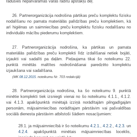
radušies nepārvaramas varas radītu apstākļu dēļ.
26. Partnerorganizācija nodrošina pārtikas preču komplektu fizisku
nodalīšanu no pamata materiālās palīdzības preču komplektiem, kā
arī higiēnas un saimniecības preču komplektu fizisku nodalīšanu no
individuālo mācību piederumu komplektiem.
27. Partnerorganizācija nodrošina, ka pārtikas un pamata
materiālās palīdzības preču komplekti līdz izdalīšanai netiek bojāti,
izjaukti vai sadalīti pa daļām. Pieļaujama tikai šo noteikumu 22.
punktā minētās maltītes nodrošināšanai paredzēto komplektu
izjaukšana vai sadalīšana.
(MK
08.12.2015.
noteikumu Nr. 703 redakcijā)
28. Partnerorganizācija nodrošina, ka šo noteikumu 9. punktā
minētie komplekti tiek izsniegti vienai no šo noteikumu 4.1.1., 4.1.2.
vai 4.1.3. apakšpunktā minētajā izziņā norādītajām pilngadīgajām
personām, mājsaimniecības norādītajam pārstāvim vai pašvaldības
sociālā dienesta pārstāvim atbilstoši šādiem nosacījumiem:
28.1. ja mājsaimniecībā ir šo noteikumu
4.2.1.
,
4.2.2.
,
4.2.3.
un
4.2.4.
apakšpunktā minētais mājsaimniecības loceklis,