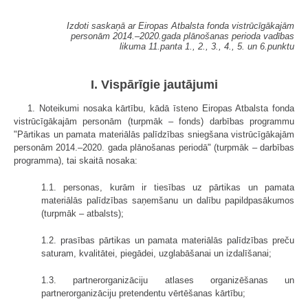
Izdoti saskaņā ar Eiropas Atbalsta fonda vistrūcīgākajām
personām 2014.–2020.gada plānošanas perioda vadības
likuma 11.panta 1., 2., 3., 4., 5. un 6.punktu
I. Vispārīgie jautājumi
1. Noteikumi nosaka kārtību, kādā īsteno Eiropas Atbalsta fonda
vistrūcīgākajām personām (turpmāk – fonds) darbības programmu
"Pārtikas un pamata materiālās palīdzības sniegšana vistrūcīgākajām
personām 2014.–2020. gada plānošanas periodā" (turpmāk – darbības
programma), tai skaitā nosaka:
1.1. personas, kurām ir tiesības uz pārtikas un pamata
materiālās palīdzības saņemšanu un dalību papildpasākumos
(turpmāk – atbalsts);
1.2. prasības pārtikas un pamata materiālās palīdzības preču
saturam, kvalitātei, piegādei, uzglabāšanai un izdalīšanai;
1.3. partnerorganizāciju atlases organizēšanas un
partnerorganizāciju pretendentu vērtēšanas kārtību;