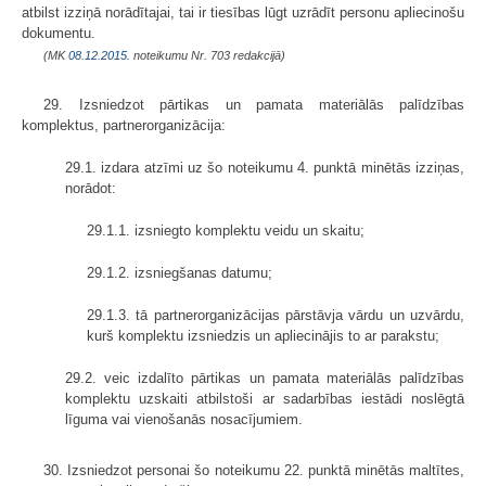
atbilst izziņā norādītajai, tai ir tiesības lūgt uzrādīt personu apliecinošu
dokumentu.
(MK
08.12.2015.
noteikumu Nr. 703 redakcijā)
29. Izsniedzot pārtikas un pamata materiālās palīdzības
komplektus, partnerorganizācija:
29.1. izdara atzīmi uz šo noteikumu 4. punktā minētās izziņas,
norādot:
29.1.1. izsniegto komplektu veidu un skaitu;
29.1.2. izsniegšanas datumu;
29.1.3. tā partnerorganizācijas pārstāvja vārdu un uzvārdu,
kurš komplektu izsniedzis un apliecinājis to ar parakstu;
29.2. veic izdalīto pārtikas un pamata materiālās palīdzības
komplektu uzskaiti atbilstoši ar sadarbības iestādi noslēgtā
līguma vai vienošanās nosacījumiem.
30. Izsniedzot personai šo noteikumu 22. punktā minētās maltītes,