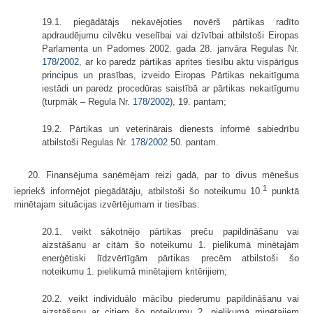
19.1. piegādātājs nekavējoties novērš pārtikas radīto
apdraudējumu cilvēku veselībai vai dzīvībai atbilstoši Eiropas
Parlamenta un Padomes 2002. gada 28. janvāra Regulas Nr.
178/2002
, ar ko paredz pārtikas aprites tiesību aktu vispārīgus
principus un prasības, izveido Eiropas Pārtikas nekaitīguma
iestādi un paredz procedūras saistībā ar pārtikas nekaitīgumu
(turpmāk – Regula Nr.
178/2002
), 19. pantam;
19.2. Pārtikas un veterinārais dienests informē sabiedrību
atbilstoši Regulas Nr.
178/2002
50. pantam.
20. Finansējuma saņēmējam reizi gadā, par to divus mēnešus
1
iepriekš informējot piegādātāju, atbilstoši šo noteikumu 10.
punktā
minētajam situācijas izvērtējumam ir tiesības:
20.1. veikt sākotnējo pārtikas preču papildināšanu vai
aizstāšanu ar citām šo noteikumu 1. pielikumā minētajām
enerģētiski līdzvērtīgām pārtikas precēm atbilstoši šo
noteikumu 1. pielikumā minētajiem kritērijiem;
20.2. veikt individuālo mācību piederumu papildināšanu vai
aizstāšanu ar citiem šo noteikumu 2. pielikumā minētajiem