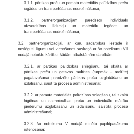
3.1.1. pārtikas preču un pamata materiālās palīdzības preču
iegādes un transportēšanas nodrošināšanai;
3.1.2. partnerorganizācijām paredzēto individuālo
aizsardzības līdzekļu un materiālu iegādes un
transportēšanas nodrošināšanai;
3.2. partnerorganizācijai, ar kuru sadarbības iestāde ir
noslēgusi līgumu vai vienošanos saskaņā ar šo noteikumu VII
nodaļā noteikto kārtību, šādām atbalstāmām darbībām:
3.2.1. ar pārtikas palīdzības sniegšanu, tai skaitā ar
pārtikas preču un gatavas maltītes (turpmāk – maltīte)
pagatavošanai paredzēto pārtikas preču uzglabāšanu un
izdalīšanu, saistītā procesa administrēšanai;
3.2.2. ar pamata materiālās palīdzības sniegšanu, tai skaitā
higiēnas un saimniecības preču un individuālo mācību
piederumu uzglabāšanu un izdalīšanu, saistītā procesa
administrēšanai;
3.2.3. šo noteikumu V nodaļā minēto papildpasākumu
īstenošanai;