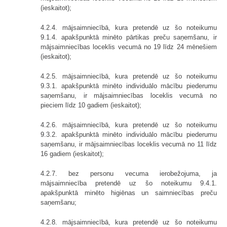
(ieskaitot);
4.2.4. mājsaimniecībā, kura pretendē uz šo noteikumu
9.1.4. apakšpunktā minēto pārtikas preču saņemšanu, ir
mājsaimniecības loceklis vecumā no 19 līdz 24 mēnešiem
(ieskaitot);
4.2.5. mājsaimniecībā, kura pretendē uz šo noteikumu
9.3.1. apakšpunktā minēto individuālo mācību piederumu
saņemšanu, ir mājsaimniecības loceklis vecumā no
pieciem līdz 10 gadiem (ieskaitot);
4.2.6. mājsaimniecībā, kura pretendē uz šo noteikumu
9.3.2. apakšpunktā minēto individuālo mācību piederumu
saņemšanu, ir mājsaimniecības loceklis vecumā no 11 līdz
16 gadiem (ieskaitot);
4.2.7. bez personu vecuma ierobežojuma, ja
mājsaimniecība pretendē uz šo noteikumu 9.4.1.
apakšpunktā minēto higiēnas un saimniecības preču
saņemšanu;
4.2.8. mājsaimniecībā, kura pretendē uz šo noteikumu