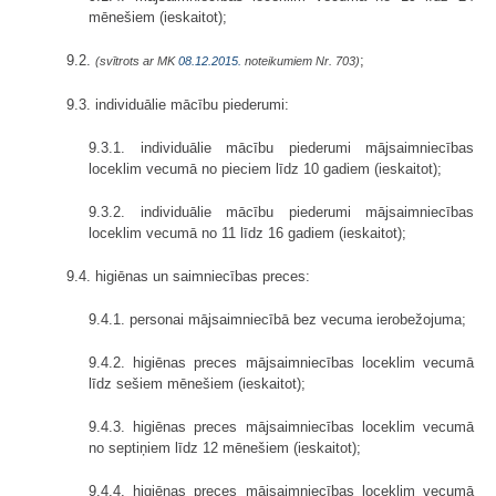
mēnešiem (ieskaitot);
9.2.
;
(svītrots ar MK
08.12.2015.
noteikumiem Nr. 703)
9.3. individuālie mācību piederumi:
9.3.1. individuālie mācību piederumi mājsaimniecības
loceklim vecumā no pieciem līdz 10 gadiem (ieskaitot);
9.3.2. individuālie mācību piederumi mājsaimniecības
loceklim vecumā no 11 līdz 16 gadiem (ieskaitot);
9.4. higiēnas un saimniecības preces:
9.4.1. personai mājsaimniecībā bez vecuma ierobežojuma;
9.4.2. higiēnas preces mājsaimniecības loceklim vecumā
līdz sešiem mēnešiem (ieskaitot);
9.4.3. higiēnas preces mājsaimniecības loceklim vecumā
no septiņiem līdz 12 mēnešiem (ieskaitot);
9.4.4. higiēnas preces mājsaimniecības loceklim vecumā