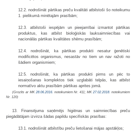
12.2. nodrošināt pārtikas preču kvalitāti atbilstoši šo noteikumu
1. pielikumā minētajām prasībām;
12.3. atbilstoši iespējām un pieejamībai izmantot pārtikas
produktus, kas atbilst bioloģiskās lauksaimniecības vai
nacionālās pārtikas kvalitātes shēmu prasībām;
12.4. nodrošināt, ka pārtikas produkti nesatur ģenētiski
modificētos organismus, nesastāv no tiem un nav ražoti no
šādiem organismiem;
12.5. nodrošināt, ka pārtikas produkti pirms un pēc to
iesaiņošanas komplektos tiek uzglabāti telpās, kas atbilst
normatīvo aktu prasībām pārtikas aprites jomā.
(Grozīts ar MK
28.06.2016.
noteikumiem Nr. 411; MK
27.02.2018.
noteikumiem
Nr. 120)
13. Finansējuma saņēmējs higiēnas un saimniecības preču
piegādātājam izvirza šādas papildu specifiskās prasības:
13.1. nodrošināt atbilstību preču lietošanai mājas apstākļos;