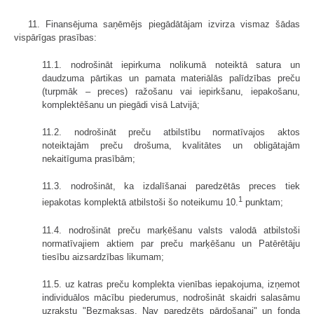
11. Finansējuma saņēmējs piegādātājam izvirza vismaz šādas
vispārīgas prasības:
11.1. nodrošināt iepirkuma nolikumā noteiktā satura un
daudzuma pārtikas un pamata materiālās palīdzības preču
(turpmāk – preces) ražošanu vai iepirkšanu, iepakošanu,
komplektēšanu un piegādi visā Latvijā;
11.2. nodrošināt preču atbilstību normatīvajos aktos
noteiktajām preču drošuma, kvalitātes un obligātajām
nekaitīguma prasībām;
11.3. nodrošināt, ka izdalīšanai paredzētās preces tiek
1
iepakotas komplektā atbilstoši šo noteikumu 10.
punktam;
11.4. nodrošināt preču marķēšanu valsts valodā atbilstoši
normatīvajiem aktiem par preču marķēšanu un Patērētāju
tiesību aizsardzības likumam;
11.5. uz katras preču komplekta vienības iepakojuma, izņemot
individuālos mācību piederumus, nodrošināt skaidri salasāmu
uzrakstu "Bezmaksas. Nav paredzēts pārdošanai" un fonda