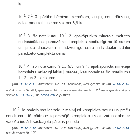
kg;
1
1
10.
2.
3. pārtika bērniem, piemēram, augļu, ogu, dārzeņu,
gaļas produkti – ne mazāk par 3,6 kg;
1
1
10.
3. šo noteikumu 10.
2. apakšpunktā minētais maltītes
nodrošināšanai paredzētais komplekts neatkarīgi no tā satura
un preču daudzuma ir līdzvērtīgs četru individuālai izdalei
paredzēto komplektu cenai;
1
10.
4. šo noteikumu 9.1., 9.3. un 9.4. apakšpunktā minētajā
komplektā attiecīgi iekļauj preces, kas norādītas šo noteikumu
1., 2. un 3. pielikumā.
(MK
08.12.2015.
noteikumu Nr. 703 redakcijā, kas grozīta ar MK
28.06.2016.
1
1
1
noteikumiem Nr. 411; grozījums 10.
2. apakšpunktā un 10.
2.
apakšpunkts stājas
spēkā
01.01.2017.
, sk.
grozījumu
2. punktu)
2
10.
Ja sadarbības iestāde ir mainījusi komplekta saturu un preču
daudzumu, tā pārtrauc iepriekšējā komplekta izdali vai nosaka ar
vadošo iestādi saskaņotu pārejas periodu.
(MK
08.12.2015.
noteikumu Nr. 703 redakcijā, kas grozīta ar MK
27.02.2018.
noteikumiem Nr. 120)