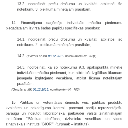
13.2. nodrošināt preču drošumu un kvalitāti atbilstoši šo
noteikumu 3. pielikumā minētajām prasībām.
14. Finansējuma saņēmējs individuālo mācību piederumu
piegādātājam izvirza šādas papildu specifiskās prasības:
14.1. nodrošināt preču drošumu un kvalitāti atbilstoši šo
noteikumu 2. pielikumā minētajām prasībām;
14.2.
;
(svītrots ar MK
08.12.2015.
noteikumiem Nr. 703)
14.3. nodrošināt, ka šo noteikumu 9.3. apakšpunktā minētie
individuālie mācību piederumi, kuri atbilstoši Izglītības likumam
jāsagādā izglītojamo vecākiem, atbilst likumā noteiktajām
prasībām.
(Grozīts ar MK
08.12.2015.
noteikumiem Nr. 703)
15. Pārtikas un veterinārais dienests veic pārtikas produktu
kvalitātes un nekaitīguma kontroli, paņemot partiju reprezentējošu
paraugu un nosūtot laboratoriskai pārbaudei valsts zinātniskajam
institūtam "Pārtikas drošības, dzīvnieku veselības un vides
zinātniskais institūts "BIOR"" (turpmāk – institūts).