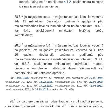
mēnešu laikā no šo noteikumu
4.1.2.
apakšpunktā minētās
izziņas izsniegšanas dienas;
1
28.3.
ja mājsaimniecībā ir mājsaimniecības loceklis vecumā
līdz 12 mēnešiem (ieskaitot), izņēmuma gadījumā pēc
mājsaimniecības izvēles izsniedz vienu no šo noteikumu 9.4.2.
vai 9.4.3. apakšpunktā minētajiem higiēnas preču
komplektiem;
2
28.3.
ja mājsaimniecībā ir mājsaimniecības loceklis vecumā
no pieciem līdz 10 gadiem (ieskaitot) vai vecumā no 11 līdz
16 gadiem (ieskaitot), izņēmuma gadījumā pēc
mājsaimniecības izvēles izsniedz vienu no šo noteikumu 9.3.1.
vai 9.3.2. apakšpunktā minētajiem individuālo mācību
piederumu komplektiem atbilstoši klasei (sākumskolā vai
pamatskolā), kuru skolēns apmeklē.
(MK
28.06.2016.
noteikumu Nr. 411 redakcijā, kas grozīta ar MK
27.02.2018.
noteikumiem Nr. 120; MK
18.12.2018.
noteikumiem Nr. 847; MK
21.05.2020.
noteikumiem Nr. 314; MK
17.12.2020.
noteikumiem Nr. 810; MK
03.05.2022.
noteikumiem Nr. 271; MK
18.10.2022.
noteikumiem Nr. 659)
1
28.
Ja partnerorganizācijai rodas šaubas, ka pilngadīgā persona,
kura saņem komplektu šo noteikumu 28. punktā minētajā kārtībā,