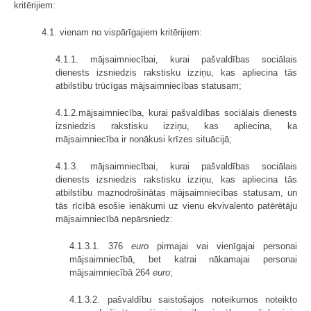
kritērijiem:
4.1. vienam no vispārīgajiem kritērijiem:
4.1.1. mājsaimniecībai, kurai pašvaldības sociālais
dienests izsniedzis rakstisku izziņu, kas apliecina tās
atbilstību trūcīgas mājsaimniecības statusam;
4.1.2.mājsaimniecība, kurai pašvaldības sociālais dienests
izsniedzis rakstisku izziņu, kas apliecina, ka
mājsaimniecība ir nonākusi krīzes situācijā;
4.1.3. mājsaimniecībai, kurai pašvaldības sociālais
dienests izsniedzis rakstisku izziņu, kas apliecina tās
atbilstību maznodrošinātas mājsaimniecības statusam, un
tās rīcībā esošie ienākumi uz vienu ekvivalento patērētāju
mājsaimniecībā nepārsniedz:
4.1.3.1. 376
euro
pirmajai vai vienīgajai personai
mājsaimniecībā, bet katrai nākamajai personai
mājsaimniecībā 264
euro
;
4.1.3.2. pašvaldību saistošajos noteikumos noteikto