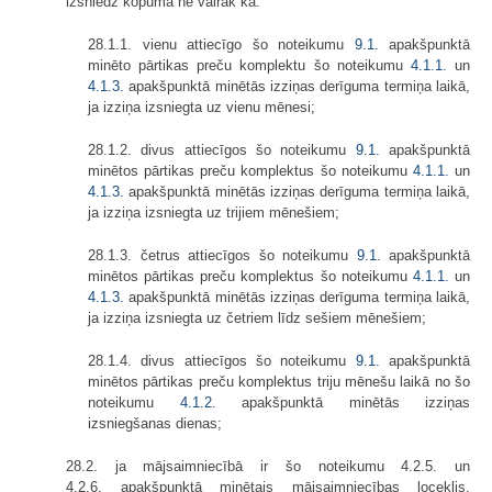
izsniedz kopumā ne vairāk kā:
28.1.1. vienu attiecīgo šo noteikumu
9.1.
apakšpunktā
minēto pārtikas preču komplektu šo noteikumu
4.1.1.
un
4.1.3.
apakšpunktā minētās izziņas derīguma termiņa laikā,
ja izziņa izsniegta uz vienu mēnesi;
28.1.2. divus attiecīgos šo noteikumu
9.1.
apakšpunktā
minētos pārtikas preču komplektus šo noteikumu
4.1.1.
un
4.1.3.
apakšpunktā minētās izziņas derīguma termiņa laikā,
ja izziņa izsniegta uz trijiem mēnešiem;
28.1.3. četrus attiecīgos šo noteikumu
9.1.
apakšpunktā
minētos pārtikas preču komplektus šo noteikumu
4.1.1.
un
4.1.3.
apakšpunktā minētās izziņas derīguma termiņa laikā,
ja izziņa izsniegta uz četriem līdz sešiem mēnešiem;
28.1.4. divus attiecīgos šo noteikumu
9.1.
apakšpunktā
minētos pārtikas preču komplektus triju mēnešu laikā no šo
noteikumu
4.1.2.
apakšpunktā minētās izziņas
izsniegšanas dienas;
28.2. ja mājsaimniecībā ir šo noteikumu 4.2.5. un
4.2.6. apakšpunktā minētais mājsaimniecības loceklis,