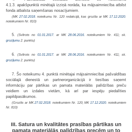
4.1.3. apakšpunktā minētajā izziņā norāda, ka mājsaimniecība atbilst
fonda atbalsta saņemšanas nosacījumiem.
(MK
27.02.2018.
noteikumu Nr. 120 redakcijā, kas grozīta ar MK
17.12.2020.
noteikumiem Nr. 810)
5.
(Svītrots no
01.01.2017.
ar MK
28.06.2016.
noteikumiem Nr. 411; sk.
grozījumu
2. punktu)
6.
(Svītrots no
01.01.2017.
ar MK
28.06.2016.
noteikumiem Nr. 411; sk.
grozījumu
2. punktu)
7. Šo noteikumu 4. punktā minētajai mājsaimniecībai pašvaldības
sociālajā dienestā un partnerorganizācijā ir tiesības saņemt
informāciju par pārtikas un pamata materiālās palīdzības preču
veidiem un izdales vietām, kā arī par iespēju piedalīties
papildpasākumos.
(Grozīts ar MK
27.02.2018.
noteikumiem Nr. 120; MK
17.12.2020.
noteikumiem
Nr. 810)
III. Satura un kvalitātes prasības pārtikas un
pamata materiālās palīdzības precēm un to