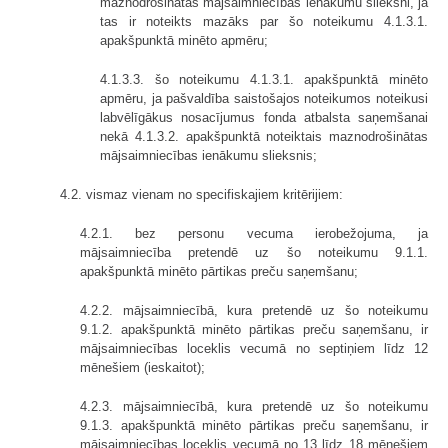
maznodrošinātas mājsaimniecības ienākumu slieksni, ja
tas ir noteikts mazāks par šo noteikumu 4.1.3.1.
apakšpunktā minēto apmēru;
4.1.3.3. šo noteikumu 4.1.3.1. apakšpunktā minēto
apmēru, ja pašvaldība saistošajos noteikumos noteikusi
labvēlīgākus nosacījumus fonda atbalsta saņemšanai
nekā 4.1.3.2. apakšpunktā noteiktais maznodrošinātas
mājsaimniecības ienākumu slieksnis;
4.2. vismaz vienam no specifiskajiem kritērijiem:
4.2.1. bez personu vecuma ierobežojuma, ja
mājsaimniecība pretendē uz šo noteikumu 9.1.1.
apakšpunktā minēto pārtikas preču saņemšanu;
4.2.2. mājsaimniecībā, kura pretendē uz šo noteikumu
9.1.2. apakšpunktā minēto pārtikas preču saņemšanu, ir
mājsaimniecības loceklis vecumā no septiņiem līdz 12
mēnešiem (ieskaitot);
4.2.3. mājsaimniecībā, kura pretendē uz šo noteikumu
9.1.3. apakšpunktā minēto pārtikas preču saņemšanu, ir
mājsaimniecības loceklis vecumā no 13 līdz 18 mēnešiem