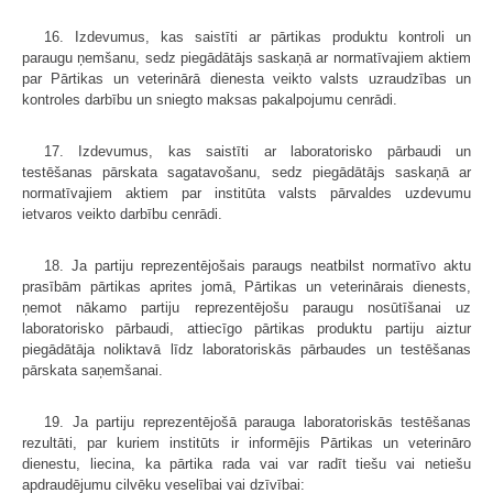
16. Izdevumus, kas saistīti ar pārtikas produktu kontroli un
paraugu ņemšanu, sedz piegādātājs saskaņā ar normatīvajiem aktiem
par Pārtikas un veterinārā dienesta veikto valsts uzraudzības un
kontroles darbību un sniegto maksas pakalpojumu cenrādi.
17. Izdevumus, kas saistīti ar laboratorisko pārbaudi un
testēšanas pārskata sagatavošanu, sedz piegādātājs saskaņā ar
normatīvajiem aktiem par institūta valsts pārvaldes uzdevumu
ietvaros veikto darbību cenrādi.
18. Ja partiju reprezentējošais paraugs neatbilst normatīvo aktu
prasībām pārtikas aprites jomā, Pārtikas un veterinārais dienests,
ņemot nākamo partiju reprezentējošu paraugu nosūtīšanai uz
laboratorisko pārbaudi, attiecīgo pārtikas produktu partiju aiztur
piegādātāja noliktavā līdz laboratoriskās pārbaudes un testēšanas
pārskata saņemšanai.
19. Ja partiju reprezentējošā parauga laboratoriskās testēšanas
rezultāti, par kuriem institūts ir informējis Pārtikas un veterināro
dienestu, liecina, ka pārtika rada vai var radīt tiešu vai netiešu
apdraudējumu cilvēku veselībai vai dzīvībai: