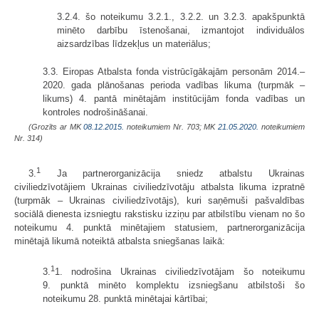
3.2.4. šo noteikumu 3.2.1., 3.2.2. un 3.2.3. apakšpunktā
minēto darbību īstenošanai, izmantojot individuālos
aizsardzības līdzekļus un materiālus;
3.3. Eiropas Atbalsta fonda vistrūcīgākajām personām 2014.–
2020. gada plānošanas perioda vadības likuma (turpmāk –
likums) 4. pantā minētajām institūcijām fonda vadības un
kontroles nodrošināšanai.
(Grozīts ar MK
08.12.2015.
noteikumiem Nr. 703; MK
21.05.2020.
noteikumiem
Nr. 314)
1
3.
Ja partnerorganizācija sniedz atbalstu Ukrainas
civiliedzīvotājiem Ukrainas civiliedzīvotāju atbalsta likuma izpratnē
(turpmāk – Ukrainas civiliedzīvotājs), kuri saņēmuši pašvaldības
sociālā dienesta izsniegtu rakstisku izziņu par atbilstību vienam no šo
noteikumu 4. punktā minētajiem statusiem, partnerorganizācija
minētajā likumā noteiktā atbalsta sniegšanas laikā:
1
3.
1. nodrošina Ukrainas civiliedzīvotājam šo noteikumu
9. punktā minēto komplektu izsniegšanu atbilstoši šo
noteikumu 28. punktā minētajai kārtībai;