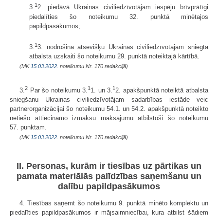
1
3.
2. piedāvā Ukrainas civiliedzīvotājam iespēju brīvprātīgi
piedalīties šo noteikumu 32. punktā minētajos
papildpasākumos;
1
3.
3. nodrošina atsevišķu Ukrainas civiliedzīvotājam sniegtā
atbalsta uzskaiti šo noteikumu 29. punktā noteiktajā kārtībā.
(MK
15.03.2022.
noteikumu Nr. 170 redakcijā)
2
1
1
3.
Par šo noteikumu 3.
1. un 3.
2. apakšpunktā noteiktā atbalsta
sniegšanu Ukrainas civiliedzīvotājam sadarbības iestāde veic
partnerorganizācijai šo noteikumu 54.1. un 54.2. apakšpunktā noteikto
netiešo attiecināmo izmaksu maksājumu atbilstoši šo noteikumu
57. punktam.
(MK
15.03.2022.
noteikumu Nr. 170 redakcijā)
II. Personas, kurām ir tiesības uz pārtikas un
pamata materiālās palīdzības saņemšanu un
dalību papildpasākumos
4. Tiesības saņemt šo noteikumu 9. punktā minēto komplektu un
piedalīties papildpasākumos ir mājsaimniecībai, kura atbilst šādiem