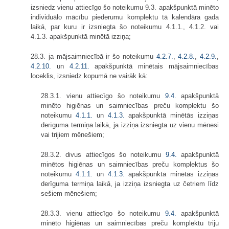
izsniedz vienu attiecīgo šo noteikumu 9.3. apakšpunktā minēto
individuālo mācību piederumu komplektu tā kalendāra gada
laikā, par kuru ir izsniegta šo noteikumu 4.1.1., 4.1.2. vai
4.1.3. apakšpunktā minētā izziņa;
28.3. ja mājsaimniecībā ir šo noteikumu
4.2.7.
,
4.2.8.
,
4.2.9.
,
4.2.10.
un
4.2.11.
apakšpunktā minētais mājsaimniecības
loceklis, izsniedz kopumā ne vairāk kā:
28.3.1. vienu attiecīgo šo noteikumu
9.4.
apakšpunktā
minēto higiēnas un saimniecības preču komplektu šo
noteikumu
4.1.1.
un
4.1.3.
apakšpunktā minētās izziņas
derīguma termiņa laikā, ja izziņa izsniegta uz vienu mēnesi
vai trijiem mēnešiem;
28.3.2. divus attiecīgos šo noteikumu
9.4.
apakšpunktā
minētos higiēnas un saimniecības preču komplektus šo
noteikumu
4.1.1.
un
4.1.3.
apakšpunktā minētās izziņas
derīguma termiņa laikā, ja izziņa izsniegta uz četriem līdz
sešiem mēnešiem;
28.3.3. vienu attiecīgo šo noteikumu
9.4.
apakšpunktā
minēto higiēnas un saimniecības preču komplektu triju