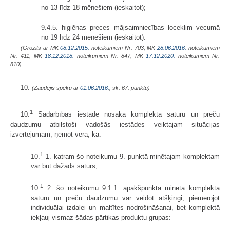
no 13 līdz 18 mēnešiem (ieskaitot);
9.4.5. higiēnas preces mājsaimniecības loceklim vecumā
no 19 līdz 24 mēnešiem (ieskaitot).
(Grozīts ar MK
08.12.2015.
noteikumiem Nr. 703; MK
28.06.2016.
noteikumiem
Nr. 411; MK
18.12.2018.
noteikumiem Nr. 847; MK
17.12.2020.
noteikumiem Nr.
810)
10.
(Zaudējis spēku ar
01.06.2016.
; sk. 67. punktu)
1
10.
Sadarbības iestāde nosaka komplekta saturu un preču
daudzumu atbilstoši vadošās iestādes veiktajam situācijas
izvērtējumam, ņemot vērā, ka:
1
10.
1. katram šo noteikumu 9. punktā minētajam komplektam
var būt dažāds saturs;
1
10.
2. šo noteikumu 9.1.1. apakšpunktā minētā komplekta
saturu un preču daudzumu var veidot atšķirīgi, piemērojot
individuālai izdalei un maltītes nodrošināšanai, bet komplektā
iekļauj vismaz šādas pārtikas produktu grupas: