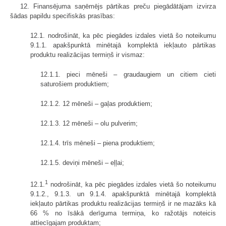
12. Finansējuma saņēmējs pārtikas preču piegādātājam izvirza
šādas papildu specifiskās prasības:
12.1. nodrošināt, ka pēc piegādes izdales vietā šo noteikumu
9.1.1. apakšpunktā minētajā komplektā iekļauto pārtikas
produktu realizācijas termiņš ir vismaz:
12.1.1. pieci mēneši – graudaugiem un citiem cieti
saturošiem produktiem;
12.1.2. 12 mēneši – gaļas produktiem;
12.1.3. 12 mēneši – olu pulverim;
12.1.4. trīs mēneši – piena produktiem;
12.1.5. deviņi mēneši – eļļai;
1
12.1.
nodrošināt, ka pēc piegādes izdales vietā šo noteikumu
9.1.2., 9.1.3. un 9.1.4. apakšpunktā minētajā komplektā
iekļauto pārtikas produktu realizācijas termiņš ir ne mazāks kā
66 % no īsākā derīguma termiņa, ko ražotājs noteicis
attiecīgajam produktam;