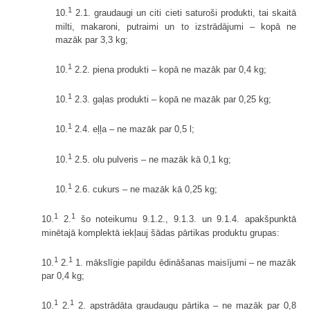
1
10.
2.1. graudaugi un citi cieti saturoši produkti, tai skaitā
milti, makaroni, putraimi un to izstrādājumi – kopā ne
mazāk par 3,3 kg;
1
10.
2.2. piena produkti – kopā ne mazāk par 0,4 kg;
1
10.
2.3. gaļas produkti – kopā ne mazāk par 0,25 kg;
1
10.
2.4. eļļa – ne mazāk par 0,5 l;
1
10.
2.5. olu pulveris – ne mazāk kā 0,1 kg;
1
10.
2.6. cukurs – ne mazāk kā 0,25 kg;
1
1
10.
2.
šo noteikumu 9.1.2., 9.1.3. un 9.1.4. apakšpunktā
minētajā komplektā iekļauj šādas pārtikas produktu grupas:
1
1
10.
2.
1. mākslīgie papildu ēdināšanas maisījumi – ne mazāk
par 0,4 kg;
1
1
10.
2.
2. apstrādāta graudaugu pārtika – ne mazāk par 0,8