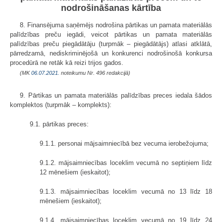
nodrošināšanas kārtība
8. Finansējuma saņēmējs nodrošina pārtikas un pamata materiālās
palīdzības preču iegādi, veicot pārtikas un pamata materiālās
palīdzības preču piegādātāju (turpmāk – piegādātājs) atlasi atklātā,
pārredzamā, nediskriminējošā un konkurenci nodrošinošā konkursa
procedūrā ne retāk kā reizi trijos gados.
(MK
06.07.2021.
noteikumu Nr. 496 redakcijā)
9. Pārtikas un pamata materiālās palīdzības preces iedala šādos
komplektos (turpmāk – komplekts):
9.1. pārtikas preces:
9.1.1. personai mājsaimniecībā bez vecuma ierobežojuma;
9.1.2. mājsaimniecības loceklim vecumā no septiņiem līdz
12 mēnešiem (ieskaitot);
9.1.3. mājsaimniecības loceklim vecumā no 13 līdz 18
mēnešiem (ieskaitot);
9.1.4. mājsaimniecības loceklim vecumā no 19 līdz 24