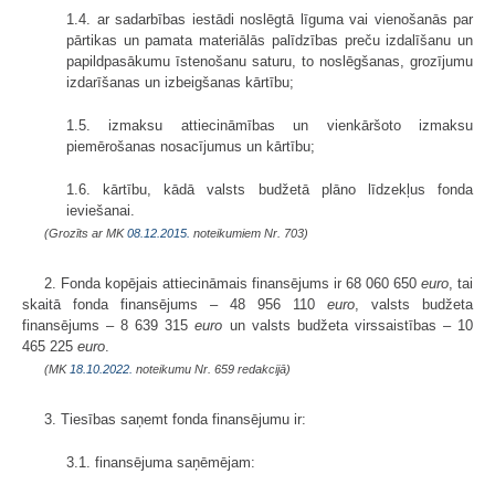
1.4. ar sadarbības iestādi noslēgtā līguma vai vienošanās par
pārtikas un pamata materiālās palīdzības preču izdalīšanu un
papildpasākumu īstenošanu saturu, to noslēgšanas, grozījumu
izdarīšanas un izbeigšanas kārtību;
1.5. izmaksu attiecināmības un vienkāršoto izmaksu
piemērošanas nosacījumus un kārtību;
1.6. kārtību, kādā valsts budžetā plāno līdzekļus fonda
ieviešanai.
(Grozīts ar MK
08.12.2015.
noteikumiem Nr. 703)
2. Fonda kopējais attiecināmais finansējums ir 68 060 650
euro
, tai
skaitā fonda finansējums – 48 956 110
euro
, valsts budžeta
finansējums – 8 639 315
euro
un valsts budžeta virssaistības – 10
465 225
euro
.
(MK
18.10.2022.
noteikumu Nr. 659 redakcijā)
3. Tiesības saņemt fonda finansējumu ir:
3.1. finansējuma saņēmējam: