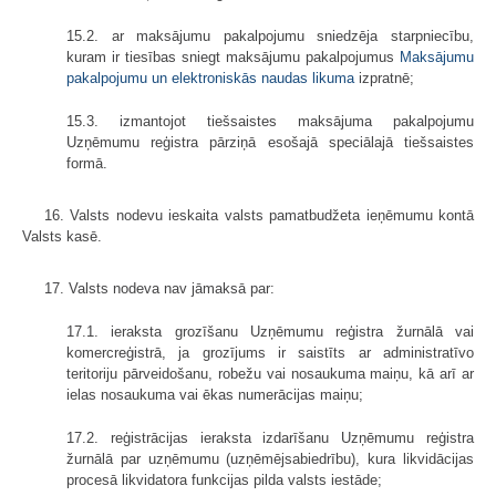
15.2. ar maksājumu pakalpojumu sniedzēja starpniecību,
kuram ir tiesības sniegt maksājumu pakalpojumus
Maksājumu
pakalpojumu un elektroniskās naudas likuma
izpratnē;
15.3. izmantojot tiešsaistes maksājuma pakalpojumu
Uzņēmumu reģistra pārziņā esošajā speciālajā tiešsaistes
formā.
16. Valsts nodevu ieskaita valsts pamatbudžeta ieņēmumu kontā
Valsts kasē.
17. Valsts nodeva nav jāmaksā par:
17.1. ieraksta grozīšanu Uzņēmumu reģistra žurnālā vai
komercreģistrā, ja grozījums ir saistīts ar administratīvo
teritoriju pārveidošanu, robežu vai nosaukuma maiņu, kā arī ar
ielas nosaukuma vai ēkas numerācijas maiņu;
17.2. reģistrācijas ieraksta izdarīšanu Uzņēmumu reģistra
žurnālā par uzņēmumu (uzņēmējsabiedrību), kura likvidācijas
procesā likvidatora funkcijas pilda valsts iestāde;