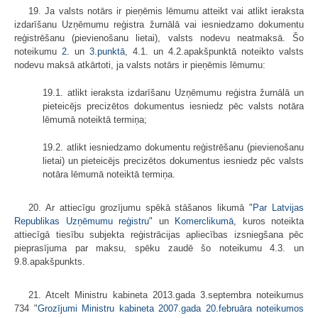
19. Ja valsts notārs ir pieņēmis lēmumu atteikt vai atlikt ieraksta
izdarīšanu Uzņēmumu reģistra žurnālā vai iesniedzamo dokumentu
reģistrēšanu (pievienošanu lietai), valsts nodevu neatmaksā. Šo
noteikumu
2.
un
3.punktā
, 4.1. un 4.2.apakšpunktā noteikto valsts
nodevu maksā atkārtoti, ja valsts notārs ir pieņēmis lēmumu:
19.1. atlikt ieraksta izdarīšanu Uzņēmumu reģistra žurnālā un
pieteicējs precizētos dokumentus iesniedz pēc valsts notāra
lēmumā noteiktā termiņa;
19.2. atlikt iesniedzamo dokumentu reģistrēšanu (pievienošanu
lietai) un pieteicējs precizētos dokumentus iesniedz pēc valsts
notāra lēmumā noteiktā termiņa.
20. Ar attiecīgu grozījumu spēkā stāšanos likumā "
Par Latvijas
Republikas Uzņēmumu reģistru
" un
Komerclikumā
, kuros noteikta
attiecīgā tiesību subjekta reģistrācijas apliecības izsniegšana pēc
pieprasījuma par maksu, spēku zaudē šo noteikumu 4.3. un
9.8.apakšpunkts.
21. Atcelt Ministru kabineta 2013.gada 3.septembra noteikumus
734 "
Grozījumi Ministru kabineta 2007.gada 20.februāra noteikumos