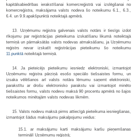
kapitālsabiedrības ierakstīšanai komercreģistrā vai izslēgšanai no
komercreģistra, maksājama valsts nodeva šo noteikumu 6.1., 6.3.,
6.4. un 9.9.apakšpunktā noteiktajā apmērā.
13. Uzņēmumu reģistra galvenais valsts notārs ir tiesīgs izdot
rīkojumu par reģistrācijas pieteikuma izskatīšanu likumā noteiktajā
termiņā un pārmaksātās valsts nodevas atmaksāšanu, ja Uzņēmumu
reģistrs nevar izskatīt reģistrācijas pieteikumu šo noteikumu
11.punktā
noteiktajā termiņā.
14. Ja pieteicējs pieteikumu iesniedz elektroniski, izmantojot
Uzņēmumu reģistra pārziņā esošo speciālo tiešsaistes formu, un
izsaka vēlēšanos arī valsts notāra lēmumu saņemt elektroniski,
parakstītu ar drošu elektronisko parakstu vai izmantojot minēto
tiešsaistes formu, valsts nodevu maksā 90 procentu apmērā no šajos
noteikumos minētajām valsts nodevas likmēm.
15. Valsts nodevu maksā pirms attiecīgā pieteikuma iesniegšanas,
izmantojot šādus maksājumu pakalpojumu veidus:
15.1. ar maksājumu karti maksājumu karšu pieņemšanas
terminālī Uzņēmumu reģistrā;