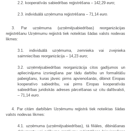
2.2. kooperatīvās sabiedrības reģistrēšana – 142,29
euro
;
2.3. individuālā uzņēmuma reģistrēšana – 71,14
euro
.
3. Par uzņēmuma (uzņēmējsabiedrības) reorganizācijas
reģistrēšanu Uzņēmumu reģistrā tiek noteiktas šādas valsts nodevas
likmes:
3.1. individuālā uzņēmuma, zemnieka vai zvejnieka
saimniecības reorganizācija – 14,23
euro
;
3.2. uzņēmējsabiedrības reorganizācija citos gadījumos un
apliecinājuma izsniegšana par tādu darbību un formalitāšu
pabeigšanu, kuras jāveic pirms apvienošanās, dibinot Eiropas
kooperatīvo sabiedrību, vai pirms Eiropas kooperatīvās
sabiedrības juridiskās adreses pārcelšanas uz citu dalībvalsti,
– 71,14
euro
.
4. Par citām darbībām Uzņēmumu reģistrā tiek noteiktas šādas
valsts nodevas likmes:
4.1. uzņēmuma (uzņēmējsabiedrības), tā filiāles, dibināšanas