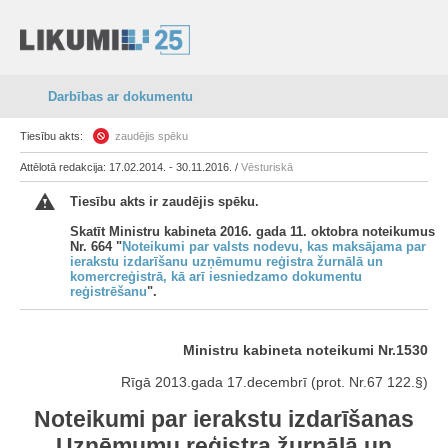
Darbības ar dokumentu
Tiesību akts:
zaudējis spēku
Attēlotā redakcija: 17.02.2014. - 30.11.2016. /
Vēsturiskā
Tiesību akts ir zaudējis spēku.
Skatīt Ministru kabineta 2016. gada 11. oktobra noteikumus
Nr. 664 "
Noteikumi par valsts nodevu, kas maksājama par
ierakstu izdarīšanu uzņēmumu reģistra žurnālā un
komercreģistrā, kā arī iesniedzamo dokumentu
reģistrēšanu
".
Ministru kabineta noteikumi Nr.1530
Rīgā 2013.gada 17.decembrī (prot. Nr.67 122.§)
Noteikumi par ierakstu izdarīšanas
Uzņēmumu reģistra žurnālā un