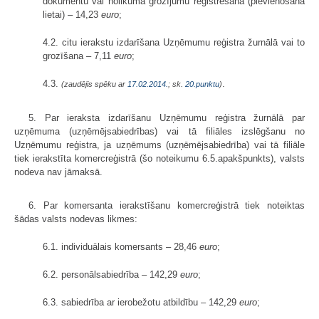
dokumentu vai nolikuma grozījumu reģistrēšana (pievienošana
lietai) – 14,23
euro
;
4.2. citu ierakstu izdarīšana Uzņēmumu reģistra žurnālā vai to
grozīšana – 7,11
euro
;
4.3.
.
(zaudējis spēku ar
17.02.2014.
; sk.
20.punktu
)
5. Par ieraksta izdarīšanu Uzņēmumu reģistra žurnālā par
uzņēmuma (uzņēmējsabiedrības) vai tā filiāles izslēgšanu no
Uzņēmumu reģistra, ja uzņēmums (uzņēmējsabiedrība) vai tā filiāle
tiek ierakstīta komercreģistrā (šo noteikumu 6.5.apakšpunkts), valsts
nodeva nav jāmaksā.
6. Par komersanta ierakstīšanu komercreģistrā tiek noteiktas
šādas valsts nodevas likmes:
6.1. individuālais komersants – 28,46
euro
;
6.2. personālsabiedrība – 142,29
euro
;
6.3. sabiedrība ar ierobežotu atbildību – 142,29
euro
;