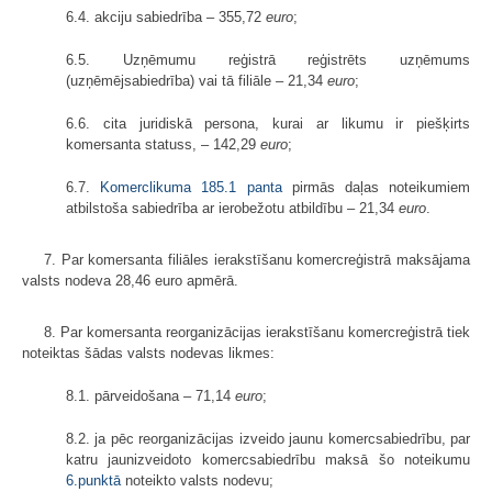
6.4. akciju sabiedrība – 355,72
euro
;
6.5. Uzņēmumu reģistrā reģistrēts uzņēmums
(uzņēmējsabiedrība) vai tā filiāle – 21,34
euro
;
6.6. cita juridiskā persona, kurai ar likumu ir piešķirts
komersanta statuss, – 142,29
euro
;
6.7.
Komerclikuma
185.1 panta
pirmās daļas noteikumiem
atbilstoša sabiedrība ar ierobežotu atbildību – 21,34
euro
.
7. Par komersanta filiāles ierakstīšanu komercreģistrā maksājama
valsts nodeva 28,46 euro apmērā.
8. Par komersanta reorganizācijas ierakstīšanu komercreģistrā tiek
noteiktas šādas valsts nodevas likmes:
8.1. pārveidošana – 71,14
euro
;
8.2. ja pēc reorganizācijas izveido jaunu komercsabiedrību, par
katru jaunizveidoto komercsabiedrību maksā šo noteikumu
6.punktā
noteikto valsts nodevu;