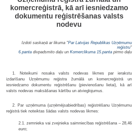
komercreģistrā, kā arī iesniedzamo
dokumentu reģistrēšanas valsts
nodevu
Izdoti saskaņā ar likuma "
Par Latvijas Republikas Uzņēmumu
reģistru
"
6.panta
divpadsmito daļu un
Komerclikuma
15.panta
pirmo daļu
1. Noteikumi nosaka valsts nodevas likmes par ierakstu
izdarīšanu Uzņēmumu reģistra žurnālā un komercreģistrā un
iesniedzamo dokumentu reģistrēšanu (pievienošanu lietai), kā arī
valsts nodevas maksāšanas kārtību un atvieglojumus.
2. Par uzņēmuma (uzņēmējsabiedrības) reģistrēšanu Uzņēmumu
reģistrā tiek noteiktas šādas valsts nodevas likmes:
2.1. zemnieka vai zvejnieka saimniecības reģistrēšana – 28,46
euro
;