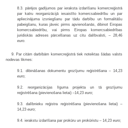
8.3. pārējos gadījumos par ieraksta izdarīšanu komercreģistrā
par katru reorganizācijā iesaistīto komercsabiedrību un par
apliecinājuma izsniegšanu par tādu darbību un formalitāšu
pabeigšanu, kuras jāveic pirms apvienošanās, dibinot Eiropas
komercsabiedrību, vai pirms Eiropas komercsabiedrības
juridiskās adreses pārcelšanas uz citu dalībvalsti, – 28,46
euro
.
9. Par citām darbībām komercreģistrā tiek noteiktas šādas valsts
nodevas likmes:
9.1. dibināšanas dokumentu grozījumu reģistrēšana – 14,23
euro
;
9.2. reorganizācijas līguma projekta un tā grozījumu
reģistrēšana (pievienošana lietai) –14,23
euro
;
9.3. dalībnieku reģistra reģistrēšana (pievienošana lietai) –
14,23
euro
;
9.4. ierakstu izdarīšana par prokūru un prokūristu – 14,23
euro
;