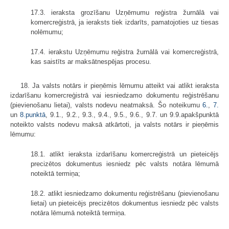
17.3. ieraksta grozīšanu Uzņēmumu reģistra žurnālā vai
komercreģistrā, ja ieraksts tiek izdarīts, pamatojoties uz tiesas
nolēmumu;
17.4. ierakstu Uzņēmumu reģistra žurnālā vai komercreģistrā,
kas saistīts ar maksātnespējas procesu.
18. Ja valsts notārs ir pieņēmis lēmumu atteikt vai atlikt ieraksta
izdarīšanu komercreģistrā vai iesniedzamo dokumentu reģistrēšanu
(pievienošanu lietai), valsts nodevu neatmaksā. Šo noteikumu
6.
,
7.
un
8.punktā
, 9.1., 9.2., 9.3., 9.4., 9.5., 9.6., 9.7. un 9.9.apakšpunktā
noteikto valsts nodevu maksā atkārtoti, ja valsts notārs ir pieņēmis
lēmumu:
18.1. atlikt ieraksta izdarīšanu komercreģistrā un pieteicējs
precizētos dokumentus iesniedz pēc valsts notāra lēmumā
noteiktā termiņa;
18.2. atlikt iesniedzamo dokumentu reģistrēšanu (pievienošanu
lietai) un pieteicējs precizētos dokumentus iesniedz pēc valsts
notāra lēmumā noteiktā termiņa.