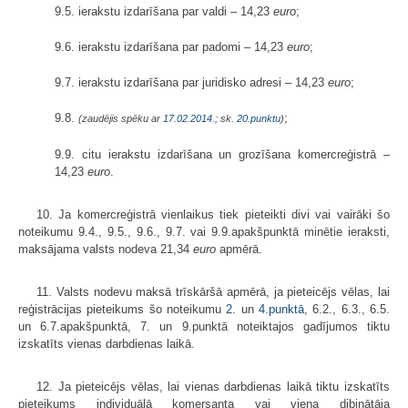
9.5. ierakstu izdarīšana par valdi – 14,23
euro
;
9.6. ierakstu izdarīšana par padomi – 14,23
euro
;
9.7. ierakstu izdarīšana par juridisko adresi – 14,23
euro
;
9.8.
;
(zaudējis spēku ar
17.02.2014.
; sk.
20.punktu
)
9.9. citu ierakstu izdarīšana un grozīšana komercreģistrā –
14,23
euro
.
10. Ja komercreģistrā vienlaikus tiek pieteikti divi vai vairāki šo
noteikumu 9.4., 9.5., 9.6., 9.7. vai 9.9.apakšpunktā minētie ieraksti,
maksājama valsts nodeva 21,34
euro
apmērā.
11. Valsts nodevu maksā trīskāršā apmērā, ja pieteicējs vēlas, lai
reģistrācijas pieteikums šo noteikumu
2.
un
4.punktā
, 6.2., 6.3., 6.5.
un 6.7.apakšpunktā, 7. un 9.punktā noteiktajos gadījumos tiktu
izskatīts vienas darbdienas laikā.
12. Ja pieteicējs vēlas, lai vienas darbdienas laikā tiktu izskatīts
pieteikums individuālā komersanta vai viena dibinātāja