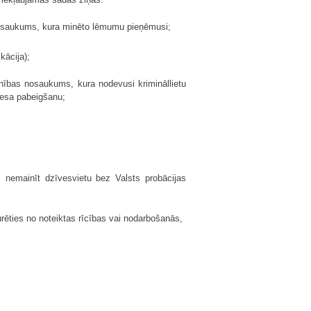
 nosaukums, kura minēto lēmumu pieņēmusi;
kācija);
enības nosaukums, kura nodevusi krimināllietu
cesa pabeigšanu;
ms nemainīt dzīvesvietu bez Valsts probācijas
turēties no noteiktas rīcības vai nodarbošanās,