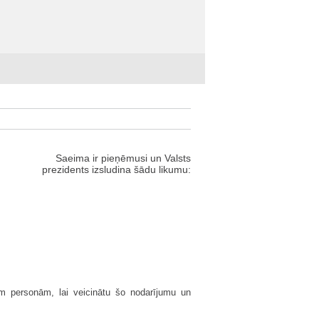
Saeima ir pieņēmusi un Valsts
prezidents izsludina šādu likumu:
ām personām, lai veicinātu šo nodarījumu un