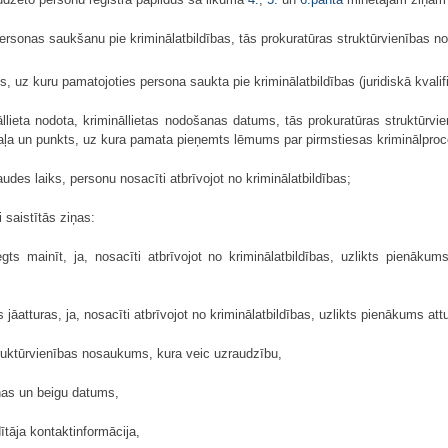
rsonas saukšanu pie kriminālatbildības, tās prokuratūras struktūrvienības
, uz kuru pamatojoties persona saukta pie kriminālatbildības (juridiskā kvalifi
llieta nodota, krimināllietas nodošanas datums, tās prokuratūras struktūrvi
aļa un punkts, uz kura pamata pieņemts lēmums par pirmstiesas kriminālpro
udes laiks, personu nosacīti atbrīvojot no kriminālatbildības;
i saistītās ziņas:
egts mainīt, ja, nosacīti atbrīvojot no kriminālatbildības, uzlikts pienāku
 jāatturas, ja, nosacīti atbrīvojot no kriminālatbildības, uzlikts pienākums at
truktūrvienības nosaukums, kura veic uzraudzību,
nas un beigu datums,
ītāja kontaktinformācija,