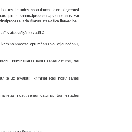
dībā; tās iestādes nosaukums, kura pieņēmusi
umurs pirms kriminālprocesu apvienošanas vai
inālprocesa izdalīšanas atsevišķā lietvedībā;
dalīts atsevišķā lietvedībā;
kriminālprocesa apturēšanu vai atjaunošanu,
ersonu, krimināllietas nosūtīšanas datums, tās
tīta uz ārvalsti), krimināllietas nosūtīšanas
ināllietas nosūtīšanas datums, tās iestādes
iekļaujamas šādas ziņas: