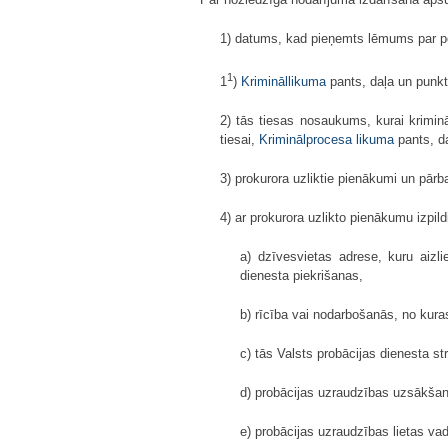
1) datums, kad pieņemts lēmums par pe
1
1
)
Krimināllikuma
pants, daļa un punkts
2) tās tiesas nosaukums, kurai kriminā
tiesai,
Kriminālprocesa likuma
pants, d
3) prokurora uzliktie pienākumi un pārba
4) ar prokurora uzlikto pienākumu izpild
a) dzīvesvietas adrese, kuru aizli
dienesta piekrišanas,
b) rīcība vai nodarbošanās, no kuras
c) tās Valsts probācijas dienesta s
d) probācijas uzraudzības uzsākša
e) probācijas uzraudzības lietas vad