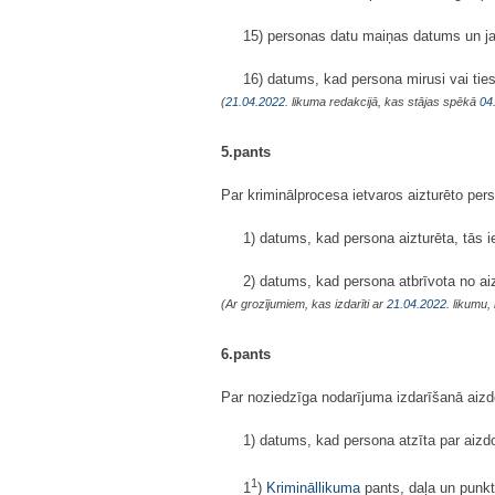
15) personas datu maiņas datums un jaun
16) datums, kad persona mirusi vai ties
(
21.04.2022
. likuma redakcijā, kas stājas spēkā
04
5.pants
Par kriminālprocesa ietvaros aizturēto per
1) datums, kad persona aizturēta, tās i
2) datums, kad persona atbrīvota no ai
(Ar grozījumiem, kas izdarīti ar
21.04.2022
. likumu
6.pants
Par noziedzīga nodarījuma izdarīšanā aizd
1) datums, kad persona atzīta par aiz
1
1
)
Krimināllikuma
pants, daļa un punkt