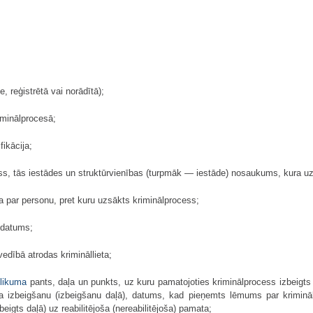
, reģistrētā vai norādītā);
iminālprocesā;
fikācija;
ss, tās iestādes un struktūrvienības (turpmāk — iestāde) nosaukums, kura uz
 par personu, pret kuru uzsākts kriminālprocess;
 datums;
edībā atrodas krimināllieta;
llikuma
pants, daļa un punkts, uz kuru pamatojoties kriminālprocess izbeigts
 izbeigšanu (izbeigšanu daļā), datums, kad pieņemts lēmums par kriminālp
beigts daļā) uz reabilitējoša (nereabilitējoša) pamata;