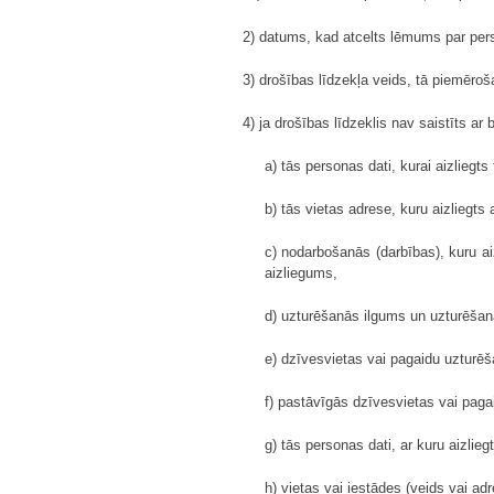
2) datums, kad atcelts lēmums par per
3) drošības līdzekļa veids, tā piemēr
4) ja drošības līdzeklis nav saistīts a
a) tās personas dati, kurai aizliegt
b) tās vietas adrese, kuru aizliegts 
c) nodarbošanās (darbības), kuru ai
aizliegums,
d) uzturēšanās ilgums un uzturēšanā
e) dzīvesvietas vai pagaidu uzturēš
f) pastāvīgās dzīvesvietas vai paga
g) tās personas dati, ar kuru aizlie
h) vietas vai iestādes (veids vai ad