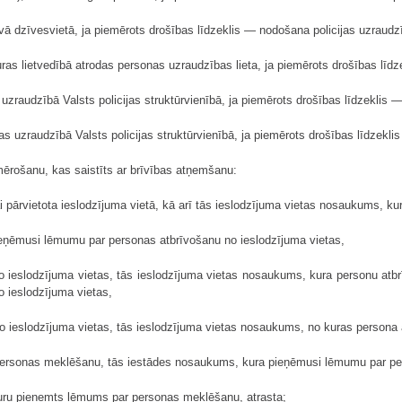
avā dzīvesvietā, ja piemērots drošības līdzeklis — nodošana policijas uzraudz
 kuras lietvedībā atrodas personas uzraudzības lieta, ja piemērots drošības lī
uzraudzībā Valsts policijas struktūrvienībā, ja piemērots drošības līdzeklis 
as uzraudzībā Valsts policijas struktūrvienībā, ja piemērots drošības līdzekl
emērošanu, kas saistīts ar brīvības atņemšanu:
 pārvietota ieslodzījuma vietā, kā arī tās ieslodzījuma vietas nosaukums, kur
eņēmusi lēmumu par personas atbrīvošanu no ieslodzījuma vietas,
o ieslodzījuma vietas, tās ieslodzījuma vietas nosaukums, kura personu atbrī
o ieslodzījuma vietas,
o ieslodzījuma vietas, tās ieslodzījuma vietas nosaukums, no kuras persona 
personas meklēšanu, tās iestādes nosaukums, kura pieņēmusi lēmumu par p
kuru pieņemts lēmums par personas meklēšanu, atrasta;