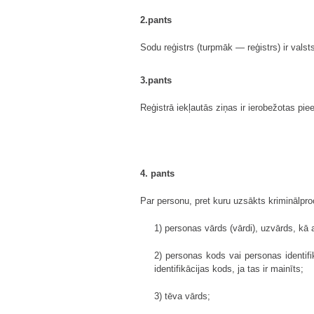
2.pants
Sodu reģistrs (turpmāk — reģistrs) ir valsts
3.pants
Reģistrā iekļautās ziņas ir ierobežotas pie
4. pants
Par personu, pret kuru uzsākts kriminālpro
1) personas vārds (vārdi), uzvārds, kā a
2) personas kods vai personas identifi
identifikācijas kods, ja tas ir mainīts;
3) tēva vārds;