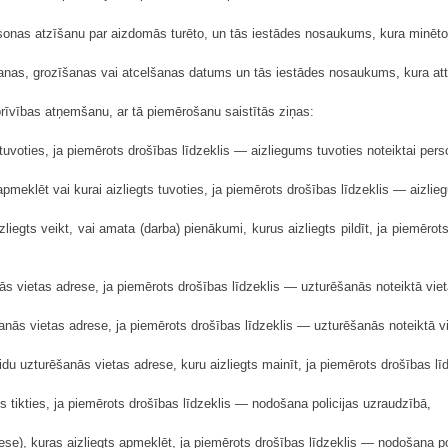
sonas atzīšanu par aizdomās turēto, un tās iestādes nosaukums, kura minē
ošanas, grozīšanas vai atcelšanas datums un tās iestādes nosaukums, kura a
r brīvības atņemšanu, ar tā piemērošanu saistītās ziņas:
s tuvoties, ja piemērots drošības līdzeklis — aizliegums tuvoties noteiktai pers
apmeklēt vai kurai aizliegts tuvoties, ja piemērots drošības līdzeklis — aizlieg
zliegts veikt, vai amata (darba) pienākumi, kurus aizliegts pildīt, ja piemēr
s vietas adrese, ja piemērots drošības līdzeklis — uzturēšanās noteiktā viet
anās vietas adrese, ja piemērots drošības līdzeklis — uzturēšanās noteiktā vi
idu uzturēšanās vietas adrese, kuru aizliegts mainīt, ja piemērots drošības l
gts tikties, ja piemērots drošības līdzeklis — nodošana policijas uzraudzībā,
rese), kuras aizliegts apmeklēt, ja piemērots drošības līdzeklis — nodošana po