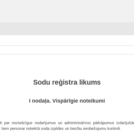
Sodu reģistra likums
I nodaļa. Vispārīgie noteikumi
iti par noziedzīgus nodarījumus un administratīvos pārkāpumus izdarījuš
tiem personai noteiktā soda izpildes un tiesību ierobežojumu kontroli.