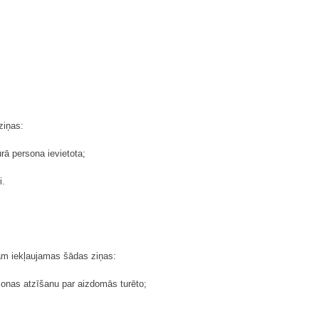
ziņas:
rā persona ievietota;
i.
m iekļaujamas šādas ziņas:
sonas atzīšanu par aizdomās turēto;