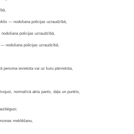
ībā,
dzeklis — nodošana policijas uzraudzībā,
— nodošana policijas uzraudzībā,
is — nodošana policijas uzraudzībā;
ā persona ievietota vai uz kuru pārvietota,
vojusi, normatīvā akta pants, daļa un punkts,
aizbēgusi;
ersonas meklēšanu;