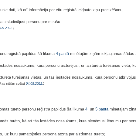
ie dati, kā arī informācija par citu reģistrā iekļauto ziņu precizēšanu;
a izsludinājusi personu par mirušu
.05.2022.
)
sonu reģistrā papildus šā likuma
4.pantā
minētajām ziņām iekļaujamas šādas 
estādes nosaukums, kura personu aizturējusi, un aizturētā turēšanas vieta, ku
zturētā turēšanas vietas, un tās iestādes nosaukums, kura personu atbrīvojus
, kas stājas spēkā
04.05.2022.
)
omās turēto personu reģistrā papildus šā likuma
4.
un
5.pantā
minētajām ziņā
domās turēto, kā arī tās iestādes nosaukums, kura pieņēmusi lēmumu par per
s, uz kuru pamatojoties persona atzīta par aizdomās turēto;