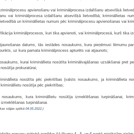
iminālprocesu apvienošanu vai kriminālprocesa izdalīšanu atsevišķā lietve
nu vai kriminālprocesa izdalīšanu atsevišķā lietvedībā; krimināllietas n
lietvedībā un krimināllietas numurs pēc kriminālprocesu apvienošanas vai krim
fikācija kriminālprocesos, kuri tika apvienoti, vai kriminālprocesā, kurš tika iz
atjaunošanas datums, tās iestādes nosaukums, kura pieņēmusi lēmumu par 
punkts, uz kura pamata kriminālprocess apturēts vai atjaunots;
nosaukums, kurai krimināllieta nosūtīta kriminālvajāšanas uzsākšanai pret p
nosūtīja prokuratūrai;
ināllieta nosūtīta pēc piekritības (valsts nosaukums, ja krimināllieta nosū
imināllietu nosūtīja pēc piekritības;
s nosaukums, kura krimināllietu nosūtīja izmeklēšanas turpināšanai, krim
a izmeklēšanas turpināšanai.
, kas stājas spēkā
04.05.2022.
)
dzēto personu reģistrā papildus šā likuma
4.
,
5.
un
6.pantā
minētajām ziņām 