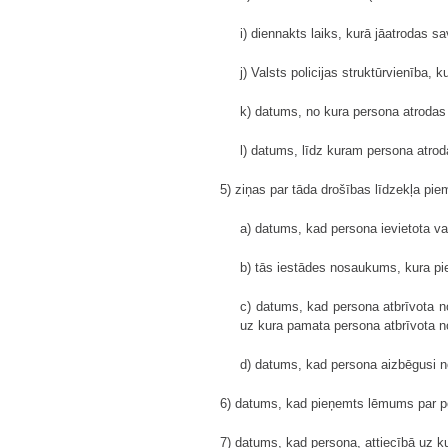
i) diennakts laiks, kurā jāatrodas s
j) Valsts policijas struktūrvienība,
k) datums, no kura persona atrodas 
l) datums, līdz kuram persona atrod
5) ziņas par tāda drošības līdzekļa pi
a) datums, kad persona ievietota vai
b) tās iestādes nosaukums, kura pi
c) datums, kad persona atbrīvota n
uz kura pamata persona atbrīvota n
d) datums, kad persona aizbēgusi n
6) datums, kad pieņemts lēmums par 
7) datums, kad persona, attiecībā uz 