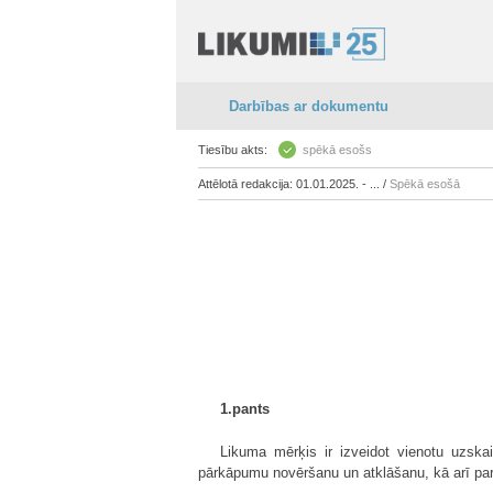
Darbības ar dokumentu
Tiesību akts:
spēkā esošs
Attēlotā redakcija: 01.01.2025. - ... /
Spēkā esošā
1.pants
Likuma mērķis ir izveidot vienotu uzska
pārkāpumu novēršanu un atklāšanu, kā arī par 