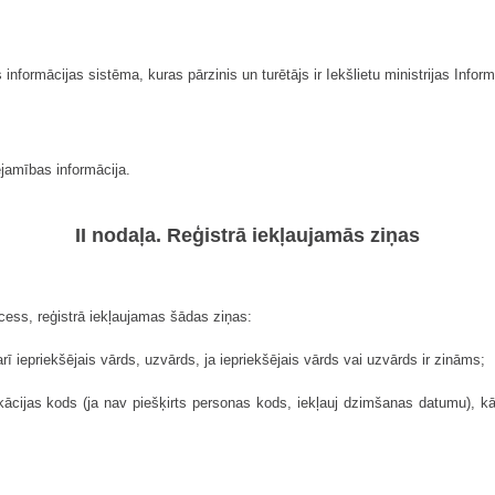
 informācijas sistēma, kuras pārzinis un turētājs ir Iekšlietu ministrijas Infor
ejamības informācija.
II nodaļa. Reģistrā iekļaujamās ziņas
cess, reģistrā iekļaujamas šādas ziņas:
rī iepriekšējais vārds, uzvārds, ja iepriekšējais vārds vai uzvārds ir zināms;
kācijas kods (ja nav piešķirts personas kods, iekļauj dzimšanas datumu), kā