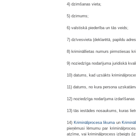
4) dzimšanas vieta;
5) dzimums;
6) valstiskā piederība un tās veids;
7) dzīvesvieta (deklarētā, papildu adrese
8) krimināllietas numurs pirmstiesas kr
9) noziedzīga nodarījuma juridiskā kvali
10) datums, kad uzsākts kriminālproce
11) datums, no kura persona uzskatāma
12) noziedzīga nodarījuma izdarīšanas
13) tās iestādes nosaukums, kuras lietv
14)
Kriminālprocesa likuma
un
Kriminā
pieņēmusi lēmumu par kriminālprocesa
atzīme, vai kriminālprocess izbeigts (iz