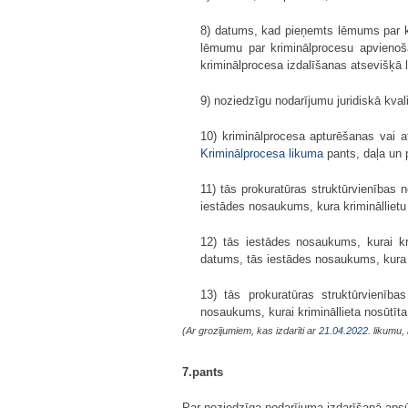
8) datums, kad pieņemts lēmums par kr
lēmumu par kriminālprocesu apvienoša
kriminālprocesa izdalīšanas atsevišķā 
9) noziedzīgu nodarījumu juridiskā kvali
10) kriminālprocesa apturēšanas vai 
Kriminālprocesa likuma
pants, daļa un 
11) tās prokuratūras struktūrvienības 
iestādes nosaukums, kura krimināllietu 
12) tās iestādes nosaukums, kurai krim
datums, tās iestādes nosaukums, kura kr
13) tās prokuratūras struktūrvienība
nosaukums, kurai krimināllieta nosūtīt
(Ar grozījumiem, kas izdarīti ar
21.04.2022
. likumu
7.pants
Par noziedzīga nodarījuma izdarīšanā apsū