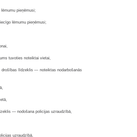
to lēmumu pieņēmusi;
ttiecīgo lēmumu pieņēmusi;
onai,
ums tuvoties noteiktai vietai,
ots drošības līdzeklis — noteiktas nodarbošanās
ā,
etā,
īdzeklis — nodošana policijas uzraudzībā,
licijas uzraudzībā,