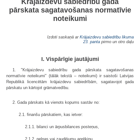
Krājaizdevu sabiedrību gada
pārskata sagatavošanas normatīvie
noteikumi
Izdoti saskaņā ar
Krājaizdevu sabiedrību likuma
23. panta
pirmo un otro daļu
I. Vispārīgie jautājumi
1. "Krājaizdevu sabiedrību gada pārskata sagatavošanas
normatīvie noteikumi" (tālāk tekstā – noteikumi) ir saistoši Latvijas
Republikā licencētām krājaizdevu sabiedrībām, sagatavojot gada
pārskatu un kārtojot grāmatvedību.
2. Gada pārskats kā vienots kopums sastāv no:
2.1. finanšu pārskatiem, kas ietver:
2.1.1. bilanci un ārpusbilances posteņus,
2.1.2. peļņas vai zaudējumu aprēķinu,