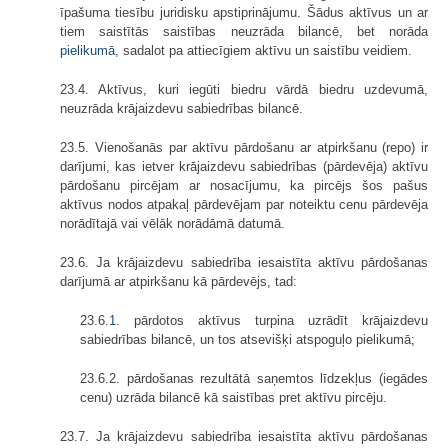
īpašuma tiesību juridisku apstiprinājumu. Šādus aktīvus un ar
tiem saistītās saistības neuzrāda bilancē, bet norāda
pielikumā
, sadalot pa attiecīgiem aktīvu un saistību veidiem.
23.4. Aktīvus, kuri iegūti biedru vārdā biedru uzdevumā,
neuzrāda krājaizdevu sabiedrības bilancē.
23.5. Vienošanās par aktīvu pārdošanu ar atpirkšanu (repo) ir
darījumi, kas ietver krājaizdevu sabiedrības (pārdevēja) aktīvu
pārdošanu pircējam ar nosacījumu, ka pircējs šos pašus
aktīvus nodos atpakaļ pārdevējam par noteiktu cenu pārdevēja
norādītajā vai vēlāk norādāmā datumā.
23.6. Ja krājaizdevu sabiedrība iesaistīta aktīvu pārdošanas
darījumā ar atpirkšanu kā pārdevējs, tad:
23.6.
1.
pārdotos aktīvus turpina uzrādīt krājaizdevu
sabiedrības bilancē, un tos atsevišķi atspoguļo pielikumā;
23.6.2. pārdošanas rezultātā saņemtos līdzekļus (iegādes
cenu) uzrāda bilancē kā saistības pret aktīvu pircēju.
23.7. Ja krājaizdevu sabiedrība iesaistīta aktīvu pārdošanas