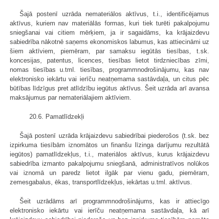
Šajā postenī uzrāda nemateriālos aktīvus, t.i., identificējamus
aktīvus, kuriem nav materiālās formas, kuri tiek turēti pakalpojumu
sniegšanai vai citiem mērķiem, ja ir sagaidāms, ka krājaizdevu
sabiedrība nākotnē saņems ekonomiskos labumus, kas attiecināmi uz
šiem aktīviem, piemēram, par samaksu iegūtās tiesības, t.sk.
koncesijas, patentus, licences, tiesības lietot tirdzniecības zīmi,
nomas tiesības u.tml. tiesības, programmnodrošinājumu, kas nav
elektronisko iekārtu vai ierīču neatņemama sastāvdaļa, un citus pēc
būtības līdzīgus pret atlīdzību iegūtus aktīvus. Šeit uzrāda arī avansa
maksājumus par nemateriālajiem aktīviem.
20.6. Pamatlīdzekļi
Šajā postenī uzrāda krājaizdevu sabiedrībai piederošos (t.sk. bez
izpirkuma tiesībām iznomātos un finanšu līzinga darījumu rezultātā
iegūtos) pamatlīdzekļus, t.i., materiālos aktīvus, kurus krājaizdevu
sabiedrība izmanto pakalpojumu sniegšanā, administratīvos nolūkos
vai iznomā un paredz lietot ilgāk par vienu gadu, piemēram,
zemesgabalus, ēkas, transportlīdzekļus, iekārtas u.tml. aktīvus.
Šeit uzrādāms arī programmnodrošinājums, kas ir attiecīgo
elektronisko iekārtu vai ierīču neatņemama sastāvdaļa, kā arī