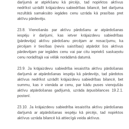
darījumā ar atpirkšanu kā pircējs, tad nopirktos aktīvus
nedrīkst uzrādīt krājaizdevu sabiedrības bilancē, bet darījuma
rezultātā samaksāto iegādes cenu uzrāda kā prasības pret
aktīvu pārdevēju.
23.8. Vienošanās par aktīvu pārdošanu ar atpārdošanas
iespēju ir darījumi, kas ietver krājaizdevu sabiedrības
(pārdevēja) aktīvu pārdošanu pircējam ar nosacījumu, ka
pircējam ir tiesības (nevis saistības) atpārdot šos aktīvus
pārdevējam par iegādes cenu vai par citu iepriekš saskaņotu
cenu norādītajā vai vēlāk norādāmā datumā.
23.9. Ja krājaizdevu sabiedrība iesaistīta aktīvu pārdošanas
darījumā ar atpārdošanas iespēju kā pārdevējs, tad pārdotos
aktīvus nedrīkst uzrādīt krājaizdevu sabiedrības bilancē, bet
summu, kas ir vienāda ar cenu, par kādu puses vienojušās
aktīvu atpārdošanas gadījumā, uzrāda ārpusbilances 19.2.1.
postenī.
23.10. Ja krājaizdevu sabiedrība iesaistīta aktīvu pārdošanas
darījumā ar atpārdošanas iespēju kā pircējs, tad nopirktos
aktīvus uzrāda bilancē kā attiecīgā veida aktīvus.