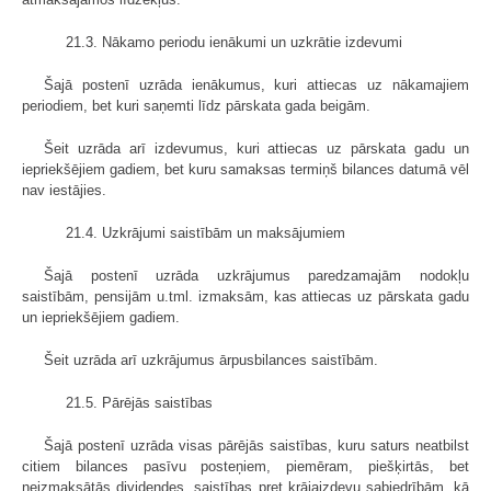
21.3. Nākamo periodu ienākumi un uzkrātie izdevumi
Šajā postenī uzrāda ienākumus, kuri attiecas uz nākamajiem
periodiem, bet kuri saņemti līdz pārskata gada beigām.
Šeit uzrāda arī izdevumus, kuri attiecas uz pārskata gadu un
iepriekšējiem gadiem, bet kuru samaksas termiņš bilances datumā vēl
nav iestājies.
21.4. Uzkrājumi saistībām un maksājumiem
Šajā postenī uzrāda uzkrājumus paredzamajām nodokļu
saistībām, pensijām u.tml. izmaksām, kas attiecas uz pārskata gadu
un iepriekšējiem gadiem.
Šeit uzrāda arī uzkrājumus ārpusbilances saistībām.
21.5. Pārējās saistības
Šajā postenī uzrāda visas pārējās saistības, kuru saturs neatbilst
citiem bilances pasīvu posteņiem, piemēram, piešķirtās, bet
neizmaksātās dividendes, saistības pret krājaizdevu sabiedrībām, kā