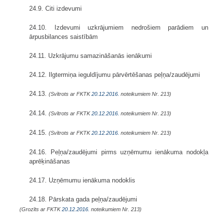
24.9. Citi izdevumi
24.10. Izdevumi uzkrājumiem nedrošiem parādiem un
ārpusbilances saistībām
24.11. Uzkrājumu samazināšanās ienākumi
24.12. Ilgtermiņa ieguldījumu pārvērtēšanas peļņa/zaudējumi
24.13.
(Svītrots ar FKTK
20.12.2016.
noteikumiem Nr. 213)
24.14.
(Svītrots ar FKTK
20.12.2016.
noteikumiem Nr. 213)
24.15.
(Svītrots ar FKTK
20.12.2016.
noteikumiem Nr. 213)
24.16. Peļņa/zaudējumi pirms uzņēmumu ienākuma nodokļa
aprēķināšanas
24.17. Uzņēmumu ienākuma nodoklis
24.18. Pārskata gada peļņa/zaudējumi
(Grozīts ar FKTK
20.12.2016.
noteikumiem Nr. 213)