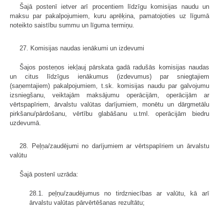
Šajā postenī ietver arī procentiem līdzīgu komisijas naudu un
maksu par pakalpojumiem, kuru aprēķina, pamatojoties uz līgumā
noteikto saistību summu un līguma termiņu.
27. Komisijas naudas ienākumi un izdevumi
Šajos posteņos iekļauj pārskata gadā radušās komisijas naudas
un citus līdzīgus ienākumus (izdevumus) par sniegtajiem
(saņemtajiem) pakalpojumiem, t.sk. komisijas naudu par galvojumu
izsniegšanu, veiktajām maksājumu operācijām, operācijām ar
vērtspapīriem, ārvalstu valūtas darījumiem, monētu un dārgmetālu
pirkšanu/pārdošanu, vērtību glabāšanu u.tml. operācijām biedru
uzdevumā.
28. Peļņa/zaudējumi no darījumiem ar vērtspapīriem un ārvalstu
valūtu
Šajā postenī uzrāda:
28.1. peļņu/zaudējumus no tirdzniecības ar valūtu, kā arī
ārvalstu valūtas pārvērtēšanas rezultātu;