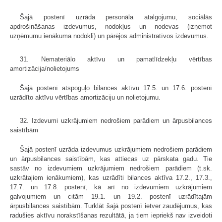
Šajā postenī uzrāda personāla atalgojumu, sociālās
apdrošināšanas izdevumus, nodokļus un nodevas (izņemot
uzņēmumu ienākuma nodokli) un pārējos administratīvos izdevumus.
31. Nemateriālo aktīvu un pamatlīdzekļu vērtības
amortizācija/nolietojums
Šajā postenī atspoguļo bilances aktīvu 17.5. un 17.6. postenī
uzrādīto aktīvu vērtības amortizāciju un nolietojumu.
32. Izdevumi uzkrājumiem nedrošiem parādiem un ārpusbilances
saistībām
Šajā postenī uzrāda izdevumus uzkrājumiem nedrošiem parādiem
un ārpusbilances saistībām, kas attiecas uz pārskata gadu. Tie
sastāv no izdevumiem uzkrājumiem nedrošiem parādiem (t.sk.
uzkrātajiem ienākumiem), kas uzrādīti bilances aktīva 17.2., 17.3.,
17.7. un 17.8. postenī, kā arī no izdevumiem uzkrājumiem
galvojumiem un citām 19.1. un 19.2. postenī uzrādītajām
ārpusbilances saistībām. Turklāt šajā postenī ietver zaudējumus, kas
radušies aktīvu norakstīšanas rezultātā, ja tiem iepriekš nav izveidoti