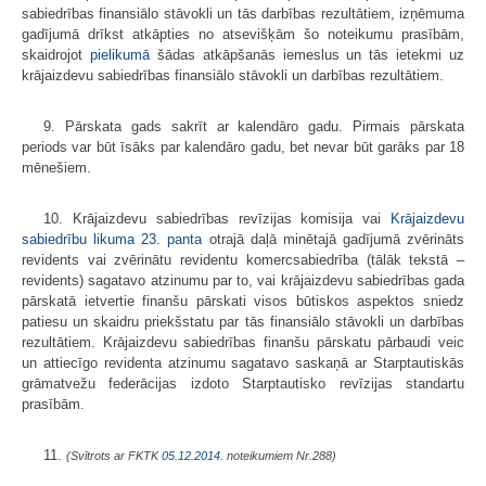
sabiedrības finansiālo stāvokli un tās darbības rezultātiem, izņēmuma
gadījumā drīkst atkāpties no atsevišķām šo noteikumu prasībām,
skaidrojot
pielikumā
šādas atkāpšanās iemeslus un tās ietekmi uz
krājaizdevu sabiedrības finansiālo stāvokli un darbības rezultātiem.
9. Pārskata gads sakrīt ar kalendāro gadu. Pirmais pārskata
periods var būt īsāks par kalendāro gadu, bet nevar būt garāks par 18
mēnešiem.
10. Krājaizdevu sabiedrības revīzijas komisija vai
Krājaizdevu
sabiedrību likuma
23. panta
otrajā daļā minētajā gadījumā zvērināts
revidents vai zvērinātu revidentu komercsabiedrība (tālāk tekstā –
revidents) sagatavo atzinumu par to, vai krājaizdevu sabiedrības gada
pārskatā ietvertie finanšu pārskati visos būtiskos aspektos sniedz
patiesu un skaidru priekšstatu par tās finansiālo stāvokli un darbības
rezultātiem. Krājaizdevu sabiedrības finanšu pārskatu pārbaudi veic
un attiecīgo revidenta atzinumu sagatavo saskaņā ar Starptautiskās
grāmatvežu federācijas izdoto Starptautisko revīzijas standartu
prasībām.
11.
(Svītrots ar FKTK
05.12.2014.
noteikumiem Nr.288)