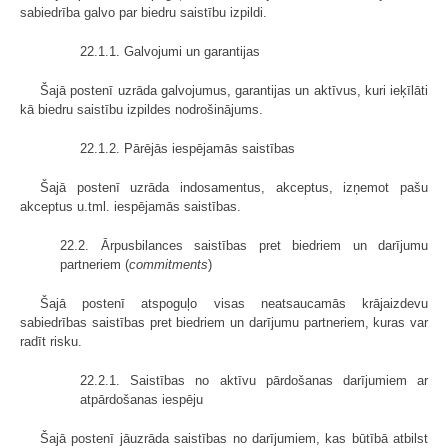
sabiedrība galvo par biedru saistību izpildi.
22.1.1. Galvojumi un garantijas
Šajā postenī uzrāda galvojumus, garantijas un aktīvus, kuri ieķīlāti
kā biedru saistību izpildes nodrošinājums.
22.1.2. Pārējās iespējamās saistības
Šajā postenī uzrāda indosamentus, akceptus, izņemot pašu
akceptus u.tml. iespējamās saistības.
22.2. Ārpusbilances saistības pret biedriem un darījumu
partneriem (
commitments
)
Šajā postenī atspoguļo visas neatsaucamās krājaizdevu
sabiedrības saistības pret biedriem un darījumu partneriem, kuras var
radīt risku.
22.2.1. Saistības no aktīvu pārdošanas darījumiem ar
atpārdošanas iespēju
Šajā postenī jāuzrāda saistības no darījumiem, kas būtībā atbilst