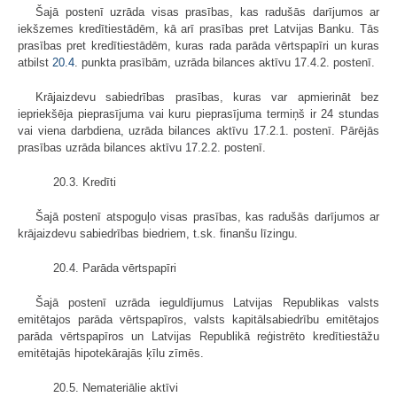
Šajā postenī uzrāda visas prasības, kas radušās darījumos ar
iekšzemes kredītiestādēm, kā arī prasības pret Latvijas Banku. Tās
prasības pret kredītiestādēm, kuras rada parāda vērtspapīri un kuras
atbilst
20.4
. punkta prasībām, uzrāda bilances aktīvu 17.4.2. postenī.
Krājaizdevu sabiedrības prasības, kuras var apmierināt bez
iepriekšēja pieprasījuma vai kuru pieprasījuma termiņš ir 24 stundas
vai viena darbdiena, uzrāda bilances aktīvu 17.2.1. postenī. Pārējās
prasības uzrāda bilances aktīvu 17.2.2. postenī.
20.3. Kredīti
Šajā postenī atspoguļo visas prasības, kas radušās darījumos ar
krājaizdevu sabiedrības biedriem, t.sk. finanšu līzingu.
20.4. Parāda vērtspapīri
Šajā postenī uzrāda ieguldījumus Latvijas Republikas valsts
emitētajos parāda vērtspapīros, valsts kapitālsabiedrību emitētajos
parāda vērtspapīros un Latvijas Republikā reģistrēto kredītiestāžu
emitētajās hipotekārajās ķīlu zīmēs.
20.5. Nemateriālie aktīvi