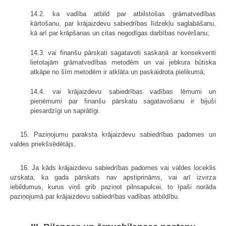
14.2. ka vadība atbild par atbilstošas grāmatvedības
kārtošanu, par krājaizdevu sabiedrības līdzekļu saglabāšanu,
kā arī par krāpšanas un citas negodīgas darbības novēršanu;
14.3. vai finanšu pārskati sagatavoti saskaņā ar konsekventi
lietotajām grāmatvedības metodēm un vai jebkura būtiska
atkāpe no šīm metodēm ir atklāta un paskaidrota pielikumā;
14.4. vai krājaizdevu sabiedrības vadības lēmumi un
pieņēmumi par finanšu pārskatu sagatavošanu ir bijuši
piesardzīgi un saprātīgi.
15. Paziņojumu paraksta krājaizdevu sabiedrības padomes un
valdes priekšsēdētājs.
16. Ja kāds krājaizdevu sabiedrības padomes vai valdes loceklis
uzskata, ka gada pārskats nav apstiprināms, vai arī izvirza
iebildumus, kurus viņš grib paziņot pilnsapulcei, to īpaši norāda
paziņojumā par krājaizdevu sabiedrības vadības atbildību.