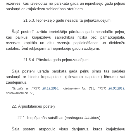
rezerves, kas izveidotas no pārskata gada un iepriekšējo gadu peļņas
saskaņā ar krājaizdevu sabiedrības statūtiem.
21.6.3. Iepriekšējo gadu nesadalītā peļņa/zaudējumi
Šajā postenī uzrāda iepriekšējo pārskata gadu nesadalīto peļņu,
kas palikusi krājaizdevu sabiedrības rīcībā pēc pamatkapitāla,
rezerves kapitāla un citu rezervju papildināšanas un dividenžu
sadales. Šeit iekļaujami arī iepriekšējo gadu zaudējumi.
21.6.4. Pārskata gada peļņa/zaudējumi
Šajā postenī uzrāda pārskata gada peļņu pirms tās sadales
saskaņā ar biedru kopsapulces (pilnvaroto sapulces) lēmumu vai
zaudējumus.
(Grozīts ar FKTK
20.12.2016.
noteikumiem Nr. 213; FKTK
26.03.2019.
noteikumiem Nr. 53)
22. Ārpusbilances posteņi
22.1. Iespējamās saistības (
contingent liabilities
)
Šajā postenī atspoguļo visus darījumus, kuros krājaizdevu