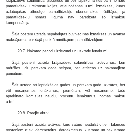
krājaizdevu sabiedrībai piederošo un bez izpirkuma tiesībām nomāto
pamatlīdzekļu rekonstrukcijas, atjaunošanas u.tml. izmaksas, kuras
uzlabojušas attiecīgo pamatlīdzekļu ekonomiskos rādītājus, ja
pamatlīdzekļu nomas līgumā nav paredzēta šo izmaksu
kompensācija.
Šajā postenī uzrāda nepabeigtās būvniecības izmaksas un avansa
maksājumus par šajā punktā minētajiem pamatlīdzekļiem.
20.7. Nākamo periodu izdevumi un uzkrātie ienākumi
Šajā postenī uzrāda krājaizdevu sabiedrības izdevumus, kuri
radušies līdz pārskata gada beigām, bet attiecas uz nākamajiem
periodiem.
Šeit uzrāda arī iepriekšējos gados un pārskata gadā uzkrātos, bet
vēl nesaņemtos ienākumus, piemēram, vēl nesaņemto, taču
aprēķināto komisijas naudu, procentu ienākumus, nomas maksu
u.tml.
20.8. Pārējie aktīvi
Šajā postenī uzrāda aktīvus, kuru saturs neatbilst citiem bilances
posteņiem (t.sk. dārgmetālus, dārgakmeņus, kustamo un nekustamo