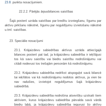
23.8
. punkta nosacījumiem.
22.2.2. Pārējās ārpusbilances saistības
Šajā postenī uzrāda saistības par kredītu izsniegšanu, līgumu par
aktīvu pirkšanu nākotnē, līgumu par noguldījumu izvietošanu nākotnē
u.tml. saistības.
23. Speciālie nosacījumi
23.1. Krājaizdevu sabiedrības aktīvus uzrāda attiecīgajā
bilances postenī pat tad, ja krājaizdevu sabiedrība ir ieķīlājusi
tos kā savu saistību vai biedru saistību nodrošinājumu vai
citādi nodevusi tos trešajām personām kā nodrošinājumu.
23.2. Krājaizdevu sabiedrība nedrīkst atspoguļot savā bilancē
tai ieķīlātos vai kā nodrošinājumu nodotos aktīvus, ja vien tie
nav radušies, izvietojot noguldījumus šajā krājaizdevu
sabiedrībā.
23.3. Krājaizdevu sabiedrība nodrošina atsevišķu uzskaiti tiem
aktīviem, kurus krājaizdevu sabiedrība pārvalda savā vārdā
biedru labā, ja krājaizdevu sabiedrība ieguvusi šo aktīvu