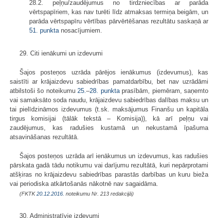
28.2. peļņu/zaudējumus no tirdzniecības ar parāda
vērtspapīriem, kas nav turēti līdz atmaksas termiņa beigām, un
parāda vērtspapīru vērtības pārvērtēšanas rezultātu saskaņā ar
51. punkta
nosacījumiem.
29. Citi ienākumi un izdevumi
Šajos posteņos uzrāda pārējos ienākumus (izdevumus), kas
saistīti ar krājaizdevu sabiedrības pamatdarbību, bet nav uzrādāmi
atbilstoši šo noteikumu
25.
–
28. punkta
prasībām, piemēram, saņemto
vai samaksāto soda naudu, krājaizdevu sabiedrības dalības maksu un
tai pielīdzināmos izdevumus (t.sk. maksājumus Finanšu un kapitāla
tirgus komisijai (tālāk tekstā – Komisija)), kā arī peļņu vai
zaudējumus, kas radušies kustamā un nekustamā īpašuma
atsavināšanas rezultātā.
Šajos posteņos uzrāda arī ienākumus un izdevumus, kas radušies
pārskata gadā tādu notikumu vai darījumu rezultātā, kuri nepārprotami
atšķiras no krājaizdevu sabiedrības parastās darbības un kuru bieža
vai periodiska atkārtošanās nākotnē nav sagaidāma.
(FKTK
20.12.2016.
noteikumu Nr. 213 redakcijā)
30. Administratīvie izdevumi