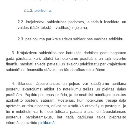
2.1.
3. pielikumu
;
2.2. krājaizdevu sabiedrības padomes, ja tāda ir izveidota, un
valdes (tālāk tekstā – vadības) ziņojuma;
2.3. paziņojuma par krājaizdevu sabiedrības vadības atbildību.
3. Krājaizdevu sabiedrība par katru tās darbības gadu sagatavo
gada pārskatu, kurš atbilst šo noteikumu prasībām, un tajā ietvertie
finanšu pārskati sniedz patiesu un skaidru priekšstatu par krājaizdevu
sabiedrības finansiālo stāvokli un tās darbības rezultātiem.
4. Bilances, ārpusbilances un peļņas vai zaudējumu aprēķina
posteņu izkārtojums atbilst šo noteikumu trešās un piektās daļas
prasībām. Papildu posteņus uzrāda, ja tie neatbilst minētajos punktos
uzskaitīto posteņu saturam. Posteņus, kuri noteikumu trešajā daļā
apzīmēti ar trim cipariem, drīkst neuzrādīt kā atsevišķus posteņus, ja
tie ir nebūtiski vai to neuzrādīšana padara bilanci un ārpusbilances
posteņus pārskatāmākus, bet tādā gadījumā tajos pieprasīto
informāciju uzrāda
pielikumā
.