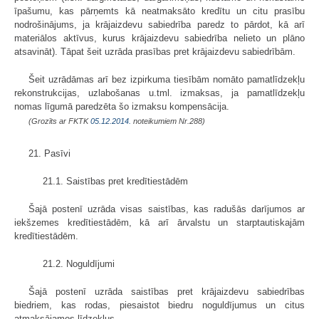
īpašumu, kas pārņemts kā neatmaksāto kredītu un citu prasību
nodrošinājums, ja krājaizdevu sabiedrība paredz to pārdot, kā arī
materiālos aktīvus, kurus krājaizdevu sabiedrība nelieto un plāno
atsavināt). Tāpat šeit uzrāda prasības pret krājaizdevu sabiedrībām.
Šeit uzrādāmas arī bez izpirkuma tiesībām nomāto pamatlīdzekļu
rekonstrukcijas, uzlabošanas u.tml. izmaksas, ja pamatlīdzekļu
nomas līgumā paredzēta šo izmaksu kompensācija.
(Grozīts ar FKTK
05.12.2014.
noteikumiem Nr.288)
21. Pasīvi
21.1. Saistības pret kredītiestādēm
Šajā postenī uzrāda visas saistības, kas radušās darījumos ar
iekšzemes kredītiestādēm, kā arī ārvalstu un starptautiskajām
kredītiestādēm.
21.2. Noguldījumi
Šajā postenī uzrāda saistības pret krājaizdevu sabiedrības
biedriem, kas rodas, piesaistot biedru noguldījumus un citus
atmaksājamos līdzekļus.