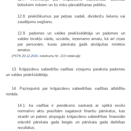
būtiskiem riskiem un šo risku pārvaldīšanas politiku;
12.8. priekšlikumus par peļņas sadali, dividenžu lielumu vai
zaudējumu segšanu;
12.9. padomes un valdes priekšsēdētāja un padomes un
valdes locekļu vārdu, uzvārdu, ieņemamo amatu, kā arī ziņas
par personām, kuras pārskata gadā atstājušas minētos
amatus.
(FKTK
20.12.2016.
noteikumu Nr. 213 redakcijā)
13. Krājaizdevu sabiedrību vadības ziņojumu paraksta padomes
un valdes priekšsēdētājs.
14. Paziņojumā par krājaizdevu sabiedrības vadības atbildību
norāda:
14.1. ka vadībai ir pienākums saskaņā ar spēkā esošo
normatīvo aktu prasībām sagatavot finanšu pārskatus, kas
skaidri un patiesi atspoguļo krājaizdevu sabiedrības finansiālo
stāvokli pārskata gada beigās un pārskata gada darbības
rezultātus;