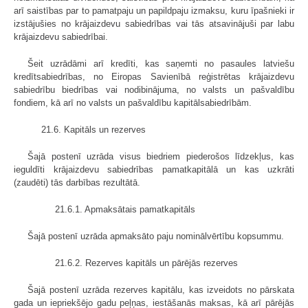
arī saistības par to pamatpaju un papildpaju izmaksu, kuru īpašnieki ir
izstājušies no krājaizdevu sabiedrības vai tās atsavinājuši par labu
krājaizdevu sabiedrībai.
Šeit uzrādāmi arī kredīti, kas saņemti no pasaules latviešu
kredītsabiedrības, no Eiropas Savienībā reģistrētas krājaizdevu
sabiedrību biedrības vai nodibinājuma, no valsts un pašvaldību
fondiem, kā arī no valsts un pašvaldību kapitālsabiedrībām.
21.6. Kapitāls un rezerves
Šajā postenī uzrāda visus biedriem piederošos līdzekļus, kas
ieguldīti krājaizdevu sabiedrības pamatkapitālā un kas uzkrāti
(zaudēti) tās darbības rezultātā.
21.6.1. Apmaksātais pamatkapitāls
Šajā postenī uzrāda apmaksāto paju nominālvērtību kopsummu.
21.6.2. Rezerves kapitāls un pārējās rezerves
Šajā postenī uzrāda rezerves kapitālu, kas izveidots no pārskata
gada un iepriekšējo gadu peļņas, iestāšanās maksas, kā arī pārējās