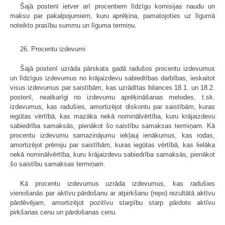
Šajā postenī ietver arī procentiem līdzīgu komisijas naudu un
maksu par pakalpojumiem, kuru aprēķina, pamatojoties uz līgumā
noteikto prasību summu un līguma termiņu.
26. Procentu izdevumi
Šajā postenī uzrāda pārskata gadā radušos procentu izdevumus
un līdzīgus izdevumus no krājaizdevu sabiedrības darbības, ieskaitot
visus izdevumus par saistībām, kas uzrādītas bilances 18.1. un 18.2.
postenī, neatkarīgi no izdevumu aprēķināšanas metodes, t.sk.
izdevumus, kas radušies, amortizējot diskontu par saistībām, kuras
iegūtas vērtībā, kas mazāka nekā nominālvērtība, kuru krājaizdevu
sabiedrība samaksās, pienākot šo saistību samaksas termiņam. Kā
procentu izdevumu samazinājumu iekļauj ienākumus, kas rodas,
amortizējot prēmiju par saistībām, kuras iegūtas vērtībā, kas lielāka
nekā nominālvērtība, kuru krājaizdevu sabiedrība samaksās, pienākot
šo saistību samaksas termiņam.
Kā procentu izdevumus uzrāda izdevumus, kas radušies
vienošanās par aktīvu pārdošanu ar atpirkšanu (repo) rezultātā aktīvu
pārdēvējam, amortizējot pozitīvu starpību starp pārdoto aktīvu
pirkšanas cenu un pārdošanas cenu.