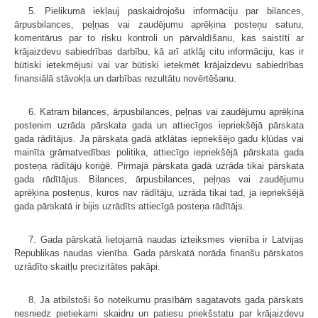
5. Pielikumā iekļauj paskaidrojošu informāciju par bilances,
ārpusbilances, peļņas vai zaudējumu aprēķina posteņu saturu,
komentārus par to risku kontroli un pārvaldīšanu, kas saistīti ar
krājaizdevu sabiedrības darbību, kā arī atklāj citu informāciju, kas ir
būtiski ietekmējusi vai var būtiski ietekmēt krājaizdevu sabiedrības
finansiālā stāvokļa un darbības rezultātu novērtēšanu.
6. Katram bilances, ārpusbilances, peļņas vai zaudējumu aprēķina
postenim uzrāda pārskata gada un attiecīgos iepriekšējā pārskata
gada rādītājus. Ja pārskata gadā atklātas iepriekšējo gadu kļūdas vai
mainīta grāmatvedības politika, attiecīgo iepriekšējā pārskata gada
posteņa rādītāju koriģē. Pirmajā pārskata gadā uzrāda tikai pārskata
gada rādītājus. Bilances, ārpusbilances, peļņas vai zaudējumu
aprēķina posteņus, kuros nav rādītāju, uzrāda tikai tad, ja iepriekšējā
gada pārskatā ir bijis uzrādīts attiecīgā posteņa rādītājs.
7. Gada pārskatā lietojamā naudas izteiksmes vienība ir Latvijas
Republikas naudas vienība. Gada pārskatā norāda finanšu pārskatos
uzrādīto skaitļu precizitātes pakāpi.
8. Ja atbilstoši šo noteikumu prasībām sagatavots gada pārskats
nesniedz pietiekami skaidru un patiesu priekšstatu par krājaizdevu