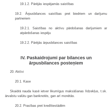
19.1.2. Pārējās iespējamās saistības
19.2. Ārpusbilances saistības pret biedriem un darījumu
partneriem
19.2.1. Saistības no aktīvu pārdošanas darījumiem ar
atpārdošanas iespēju
19.2.2. Pārējās ārpusbilances saistības
IV. Paskaidrojumi par bilances un
ārpusbilances posteņiem
20. Aktīvi
20.1. Kase
Skaidrā nauda kasē ietver likumīgus maksāšanas līdzekļus, t.sk.
ārvalstu valūtu gan banknotēs, gan arī monētās.
20.2. Prasības pret kredītiestādēm