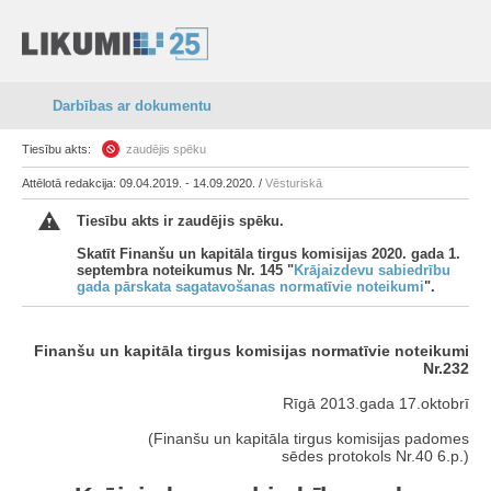
Darbības ar dokumentu
Tiesību akts:
zaudējis spēku
Attēlotā redakcija: 09.04.2019. - 14.09.2020. /
Vēsturiskā
Tiesību akts ir zaudējis spēku.
Skatīt Finanšu un kapitāla tirgus komisijas 2020. gada 1.
septembra noteikumus Nr. 145 "
Krājaizdevu sabiedrību
gada pārskata sagatavošanas normatīvie noteikumi
".
Finanšu un kapitāla tirgus komisijas normatīvie noteikumi
Nr.232
Rīgā 2013.gada 17.oktobrī
(Finanšu un kapitāla tirgus komisijas padomes
sēdes protokols Nr.40 6.p.)