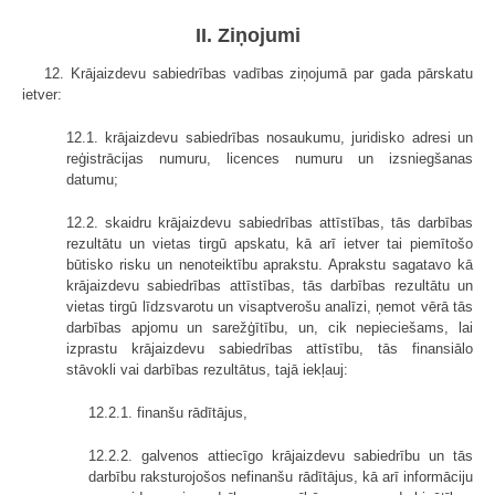
II. Ziņojumi
12. Krājaizdevu sabiedrības vadības ziņojumā par gada pārskatu
ietver:
12.1. krājaizdevu sabiedrības nosaukumu, juridisko adresi un
reģistrācijas numuru, licences numuru un izsniegšanas
datumu;
12.2. skaidru krājaizdevu sabiedrības attīstības, tās darbības
rezultātu un vietas tirgū apskatu, kā arī ietver tai piemītošo
būtisko risku un nenoteiktību aprakstu. Aprakstu sagatavo kā
krājaizdevu sabiedrības attīstības, tās darbības rezultātu un
vietas tirgū līdzsvarotu un visaptverošu analīzi, ņemot vērā tās
darbības apjomu un sarežģītību, un, cik nepieciešams, lai
izprastu krājaizdevu sabiedrības attīstību, tās finansiālo
stāvokli vai darbības rezultātus, tajā iekļauj:
12.2.1. finanšu rādītājus,
12.2.2. galvenos attiecīgo krājaizdevu sabiedrību un tās
darbību raksturojošos nefinanšu rādītājus, kā arī informāciju