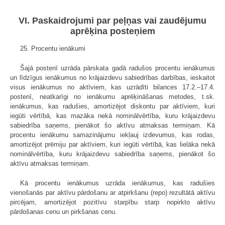
VI. Paskaidrojumi par peļņas vai zaudējumu
aprēķina posteņiem
25. Procentu ienākumi
Šajā postenī uzrāda pārskata gadā radušos procentu ienākumus
un līdzīgus ienākumus no krājaizdevu sabiedrības darbības, ieskaitot
visus ienākumus no aktīviem, kas uzrādīti bilances 17.2.–17.4.
postenī, neatkarīgi no ienākumu aprēķināšanas metodes, t.sk.
ienākumus, kas radušies, amortizējot diskontu par aktīviem, kuri
iegūti vērtībā, kas mazāka nekā nominālvērtība, kuru krājaizdevu
sabiedrība saņems, pienākot šo aktīvu atmaksas termiņam. Kā
procentu ienākumu samazinājumu iekļauj izdevumus, kas rodas,
amortizējot prēmiju par aktīviem, kuri iegūti vērtībā, kas lielāka nekā
nominālvērtība, kuru krājaizdevu sabiedrība saņems, pienākot šo
aktīvu atmaksas termiņam.
Kā procentu ienākumus uzrāda ienākumus, kas radušies
vienošanās par aktīvu pārdošanu ar atpirkšanu (repo) rezultātā aktīvu
pircējam, amortizējot pozitīvu starpību starp nopirkto aktīvu
pārdošanas cenu un pirkšanas cenu.