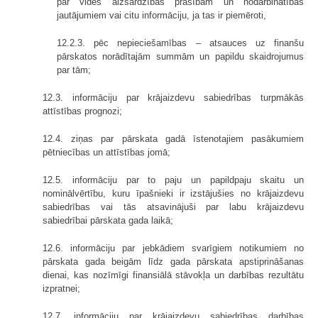
par vides aizsardzības prasībām un nodarbinātības
jautājumiem vai citu informāciju, ja tas ir piemēroti,
12.2.3. pēc nepieciešamības – atsauces uz finanšu
pārskatos norādītajām summām un papildu skaidrojumus
par tām;
12.3. informāciju par krājaizdevu sabiedrības turpmākās
attīstības prognozi;
12.4. ziņas par pārskata gadā īstenotajiem pasākumiem
pētniecības un attīstības jomā;
12.5. informāciju par to paju un papildpaju skaitu un
nominālvērtību, kuru īpašnieki ir izstājušies no krājaizdevu
sabiedrības vai tās atsavinājuši par labu krājaizdevu
sabiedrībai pārskata gada laikā;
12.6. informāciju par jebkādiem svarīgiem notikumiem no
pārskata gada beigām līdz gada pārskata apstiprināšanas
dienai, kas nozīmīgi finansiālā stāvokļa un darbības rezultātu
izpratnei;
12.7. informāciju par krājaizdevu sabiedrības darbības