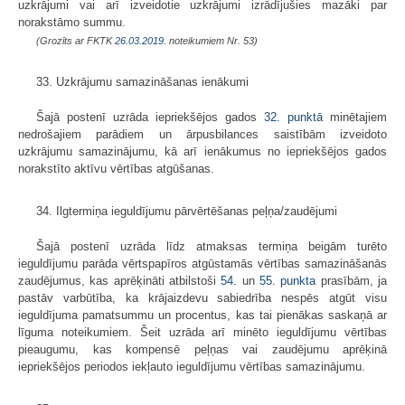
uzkrājumi vai arī izveidotie uzkrājumi izrādījušies mazāki par
norakstāmo summu.
(Grozīts ar FKTK
26.03.2019.
noteikumiem Nr. 53)
33. Uzkrājumu samazināšanas ienākumi
Šajā postenī uzrāda iepriekšējos gados
32. punktā
minētajiem
nedrošajiem parādiem un ārpusbilances saistībām izveidoto
uzkrājumu samazinājumu, kā arī ienākumus no iepriekšējos gados
norakstīto aktīvu vērtības atgūšanas.
34. Ilgtermiņa ieguldījumu pārvērtēšanas peļņa/zaudējumi
Šajā postenī uzrāda līdz atmaksas termiņa beigām turēto
ieguldījumu parāda vērtspapīros atgūstamās vērtības samazināšanās
zaudējumus, kas aprēķināti atbilstoši
54.
un
55. punkta
prasībām, ja
pastāv varbūtība, ka krājaizdevu sabiedrība nespēs atgūt visu
ieguldījuma pamatsummu un procentus, kas tai pienākas saskaņā ar
līguma noteikumiem. Šeit uzrāda arī minēto ieguldījumu vērtības
pieaugumu, kas kompensē peļņas vai zaudējumu aprēķinā
iepriekšējos periodos iekļauto ieguldījumu vērtības samazinājumu.