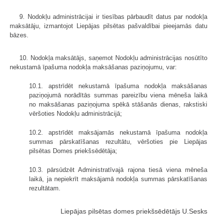
9. Nodokļu administrācijai ir tiesības pārbaudīt datus par nodokļa
maksātāju, izmantojot Liepājas pilsētas pašvaldībai pieejamās datu
bāzes.
10. Nodokļa maksātājs, saņemot Nodokļu administrācijas nosūtīto
nekustamā īpašuma nodokļa maksāšanas paziņojumu, var:
10.1. apstrīdēt nekustamā īpašuma nodokļa maksāšanas
paziņojumā norādītās summas pareizību viena mēneša laikā
no maksāšanas paziņojuma spēkā stāšanās dienas, rakstiski
vēršoties Nodokļu administrācijā;
10.2. apstrīdēt maksājamās nekustamā īpašuma nodokļa
summas pārskatīšanas rezultātu, vēršoties pie Liepājas
pilsētas Domes priekšsēdētāja;
10.3. pārsūdzēt Administratīvajā rajona tiesā viena mēneša
laikā, ja nepiekrīt maksājamā nodokļa summas pārskatīšanas
rezultātam.
Liepājas pilsētas domes priekšsēdētājs U.Sesks