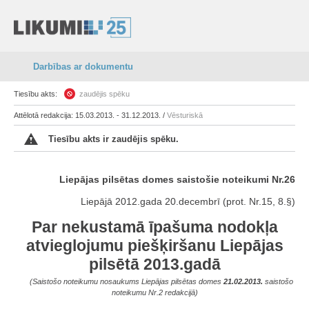
Darbības ar dokumentu
Tiesību akts:
zaudējis spēku
Attēlotā redakcija: 15.03.2013. - 31.12.2013. /
Vēsturiskā
Tiesību akts ir zaudējis spēku.
Liepājas pilsētas domes saistošie noteikumi Nr.26
Liepājā 2012.gada 20.decembrī (prot. Nr.15, 8.§)
Par nekustamā īpašuma nodokļa
atvieglojumu piešķiršanu Liepājas
pilsētā 2013.gadā
(Saistošo noteikumu nosaukums Liepājas pilsētas domes
21.02.2013.
saistošo
noteikumu Nr.2 redakcijā)