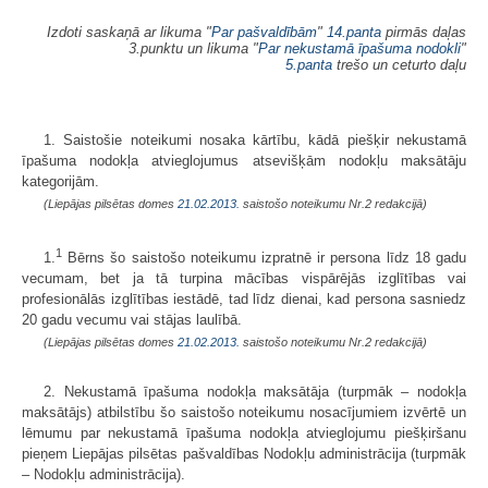
Izdoti saskaņā ar likuma "
Par pašvaldībām
"
14.panta
pirmās daļas
3.punktu un likuma "
Par nekustamā īpašuma nodokli
"
5.panta
trešo un ceturto daļu
1. Saistošie noteikumi nosaka kārtību, kādā piešķir nekustamā
īpašuma nodokļa atvieglojumus atsevišķām nodokļu maksātāju
kategorijām.
(Liepājas pilsētas domes
21.02.2013.
saistošo noteikumu Nr.2 redakcijā)
1
1.
Bērns šo saistošo noteikumu izpratnē ir persona līdz 18 gadu
vecumam, bet ja tā turpina mācības vispārējās izglītības vai
profesionālās izglītības iestādē, tad līdz dienai, kad persona sasniedz
20 gadu vecumu vai stājas laulībā.
(Liepājas pilsētas domes
21.02.2013.
saistošo noteikumu Nr.2 redakcijā)
2. Nekustamā īpašuma nodokļa maksātāja (turpmāk – nodokļa
maksātājs) atbilstību šo saistošo noteikumu nosacījumiem izvērtē un
lēmumu par nekustamā īpašuma nodokļa atvieglojumu piešķiršanu
pieņem Liepājas pilsētas pašvaldības Nodokļu administrācija (turpmāk
– Nodokļu administrācija).