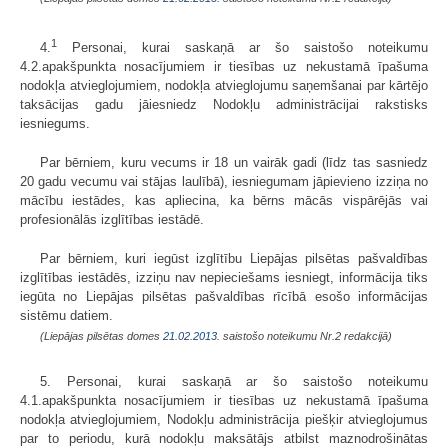
1
4.
Personai, kurai saskaņā ar šo saistošo noteikumu
4.2.apakšpunkta nosacījumiem ir tiesības uz nekustamā īpašuma
nodokļa atvieglojumiem, nodokļa atvieglojumu saņemšanai par kārtējo
taksācijas gadu jāiesniedz Nodokļu administrācijai rakstisks
iesniegums.
Par bērniem, kuru vecums ir 18 un vairāk gadi (līdz tas sasniedz
20 gadu vecumu vai stājas laulībā), iesniegumam jāpievieno izziņa no
mācību iestādes, kas apliecina, ka bērns mācās vispārējās vai
profesionālās izglītības iestādē.
Par bērniem, kuri iegūst izglītību Liepājas pilsētas pašvaldības
izglītības iestādēs, izziņu nav nepieciešams iesniegt, informācija tiks
iegūta no Liepājas pilsētas pašvaldības rīcībā esošo informācijas
sistēmu datiem.
(Liepājas pilsētas domes
21.02.2013.
saistošo noteikumu Nr.2 redakcijā)
5. Personai, kurai saskaņā ar šo saistošo noteikumu
4.1.apakšpunkta nosacījumiem ir tiesības uz nekustamā īpašuma
nodokļa atvieglojumiem, Nodokļu administrācija piešķir atvieglojumus
par to periodu, kurā nodokļu maksātājs atbilst maznodrošinātas