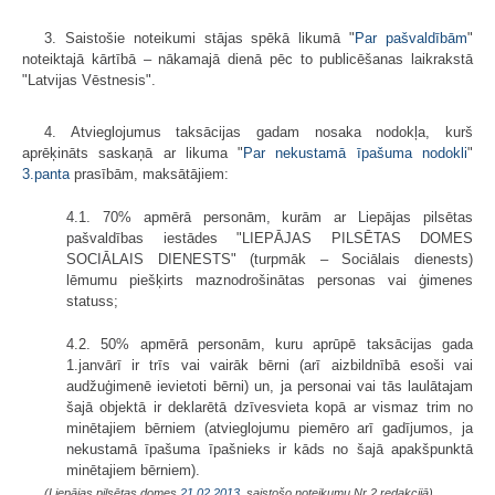
3. Saistošie noteikumi stājas spēkā likumā "
Par pašvaldībām
"
noteiktajā kārtībā – nākamajā dienā pēc to publicēšanas laikrakstā
"Latvijas Vēstnesis".
4. Atvieglojumus taksācijas gadam nosaka nodokļa, kurš
aprēķināts saskaņā ar likuma "
Par nekustamā īpašuma nodokli
"
3.panta
prasībām, maksātājiem:
4.1. 70% apmērā personām, kurām ar Liepājas pilsētas
pašvaldības iestādes "LIEPĀJAS PILSĒTAS DOMES
SOCIĀLAIS DIENESTS" (turpmāk – Sociālais dienests)
lēmumu piešķirts maznodrošinātas personas vai ģimenes
statuss;
4.2. 50% apmērā personām, kuru aprūpē taksācijas gada
1.janvārī ir trīs vai vairāk bērni (arī aizbildnībā esoši vai
audžuģimenē ievietoti bērni) un, ja personai vai tās laulātajam
šajā objektā ir deklarētā dzīvesvieta kopā ar vismaz trim no
minētajiem bērniem (atvieglojumu piemēro arī gadījumos, ja
nekustamā īpašuma īpašnieks ir kāds no šajā apakšpunktā
minētajiem bērniem).
(Liepājas pilsētas domes
21.02.2013.
saistošo noteikumu Nr.2 redakcijā)