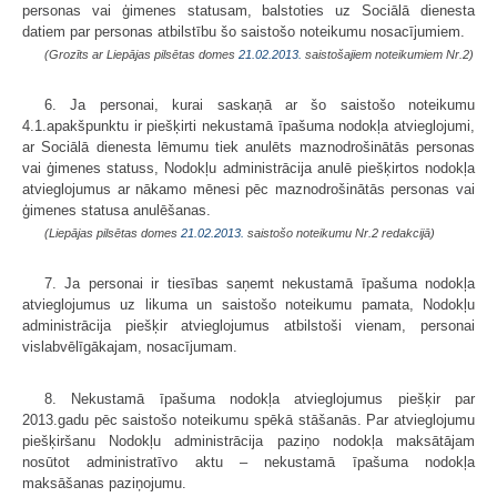
personas vai ģimenes statusam, balstoties uz Sociālā dienesta
datiem par personas atbilstību šo saistošo noteikumu nosacījumiem.
(Grozīts ar Liepājas pilsētas domes
21.02.2013.
saistošajiem noteikumiem Nr.2)
6. Ja personai, kurai saskaņā ar šo saistošo noteikumu
4.1.apakšpunktu ir piešķirti nekustamā īpašuma nodokļa atvieglojumi,
ar Sociālā dienesta lēmumu tiek anulēts maznodrošinātās personas
vai ģimenes statuss, Nodokļu administrācija anulē piešķirtos nodokļa
atvieglojumus ar nākamo mēnesi pēc maznodrošinātās personas vai
ģimenes statusa anulēšanas.
(Liepājas pilsētas domes
21.02.2013.
saistošo noteikumu Nr.2 redakcijā)
7. Ja personai ir tiesības saņemt nekustamā īpašuma nodokļa
atvieglojumus uz likuma un saistošo noteikumu pamata, Nodokļu
administrācija piešķir atvieglojumus atbilstoši vienam, personai
vislabvēlīgākajam, nosacījumam.
8. Nekustamā īpašuma nodokļa atvieglojumus piešķir par
2013.gadu pēc saistošo noteikumu spēkā stāšanās. Par atvieglojumu
piešķiršanu Nodokļu administrācija paziņo nodokļa maksātājam
nosūtot administratīvo aktu – nekustamā īpašuma nodokļa
maksāšanas paziņojumu.