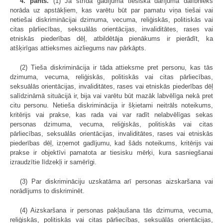
4. pants.
(1) Ja strīda gadījumā tiesiska darījuma dalībnieks
norāda uz apstākļiem, kas varētu būt par pamatu viņa tiešai vai
netiešai diskriminācijai dzimuma, vecuma, reliģiskās, politiskās vai
citas pārliecības, seksuālās orientācijas, invaliditātes, rases vai
etniskās piederības dēļ, atbildētāja pienākums ir pierādīt, ka
atšķirīgas attieksmes aizliegums nav pārkāpts.
(2) Tieša diskriminācija ir tāda attieksme pret personu, kas tās
dzimuma, vecuma, reliģiskās, politiskās vai citas pārliecības,
seksuālās orientācijas, invaliditātes, rases vai etniskās piederības dēļ
salīdzināmā situācijā ir, bija vai varētu būt mazāk labvēlīga nekā pret
citu personu. Netieša diskriminācija ir šķietami neitrāls noteikums,
kritērijs vai prakse, kas rada vai var radīt nelabvēlīgas sekas
personas dzimuma, vecuma, reliģiskās, politiskās vai citas
pārliecības, seksuālās orientācijas, invaliditātes, rases vai etniskās
piederības dēļ, izņemot gadījumu, kad šāds noteikums, kritērijs vai
prakse ir objektīvi pamatota ar tiesisku mērķi, kura sasniegšanai
izraudzītie līdzekļi ir samērīgi.
(3) Par diskrimināciju uzskatāma arī personas aizskaršana vai
norādījums to diskriminēt.
(4) Aizskaršana ir personas pakļaušana tās dzimuma, vecuma,
reliģiskās, politiskās vai citas pārliecības, seksuālās orientācijas,