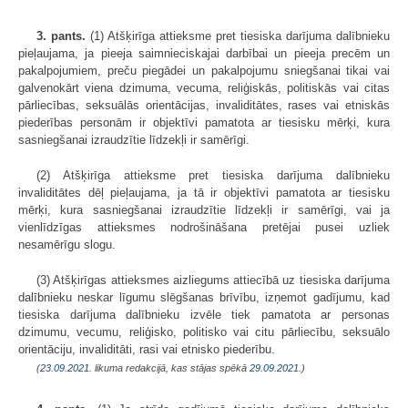
3. pants.
(1) Atšķirīga attieksme pret tiesiska darījuma dalībnieku
pieļaujama, ja pieeja saimnieciskajai darbībai un pieeja precēm un
pakalpojumiem, preču piegādei un pakalpojumu sniegšanai tikai vai
galvenokārt viena dzimuma, vecuma, reliģiskās, politiskās vai citas
pārliecības, seksuālās orientācijas, invaliditātes, rases vai etniskās
piederības personām ir objektīvi pamatota ar tiesisku mērķi, kura
sasniegšanai izraudzītie līdzekļi ir samērīgi.
(2) Atšķirīga attieksme pret tiesiska darījuma dalībnieku
invaliditātes dēļ pieļaujama, ja tā ir objektīvi pamatota ar tiesisku
mērķi, kura sasniegšanai izraudzītie līdzekļi ir samērīgi, vai ja
vienlīdzīgas attieksmes nodrošināšana pretējai pusei uzliek
nesamērīgu slogu.
(3) Atšķirīgas attieksmes aizliegums attiecībā uz tiesiska darījuma
dalībnieku neskar līgumu slēgšanas brīvību, izņemot gadījumu, kad
tiesiska darījuma dalībnieku izvēle tiek pamatota ar personas
dzimumu, vecumu, reliģisko, politisko vai citu pārliecību, seksuālo
orientāciju, invaliditāti, rasi vai etnisko piederību.
(
23.09.2021
. likuma redakcijā, kas stājas spēkā
29.09.2021.
)