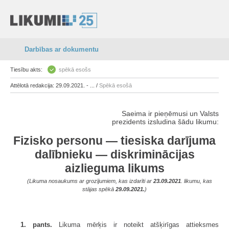
Darbības ar dokumentu
Tiesību akts:
spēkā esošs
Attēlotā redakcija: 29.09.2021. - ... /
Spēkā esošā
Saeima ir pieņēmusi un Valsts
prezidents izsludina šādu likumu:
Fizisko personu — tiesiska darījuma
dalībnieku — diskriminācijas
aizlieguma likums
(Likuma nosaukums ar grozījumiem, kas izdarīti ar
23.09.2021
. likumu, kas
stājas spēkā
29.09.2021.
)
1. pants.
Likuma mērķis ir noteikt atšķirīgas attieksmes