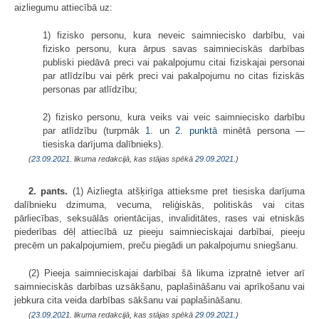
aizliegumu attiecībā uz:
1) fizisko personu, kura neveic saimniecisko darbību, vai
fizisko personu, kura ārpus savas saimnieciskās darbības
publiski piedāvā preci vai pakalpojumu citai fiziskajai personai
par atlīdzību vai pērk preci vai pakalpojumu no citas fiziskās
personas par atlīdzību;
2) fizisko personu, kura veiks vai veic saimniecisko darbību
par atlīdzību (turpmāk
1.
un
2. punktā
minētā persona —
tiesiska darījuma dalībnieks).
(
23.09.2021
. likuma redakcijā, kas stājas spēkā
29.09.2021.
)
2. pants.
(1) Aizliegta atšķirīga attieksme pret tiesiska darījuma
dalībnieku dzimuma, vecuma, reliģiskās, politiskās vai citas
pārliecības, seksuālās orientācijas, invaliditātes, rases vai etniskās
piederības dēļ attiecībā uz pieeju saimnieciskajai darbībai, pieeju
precēm un pakalpojumiem, preču piegādi un pakalpojumu sniegšanu.
(2) Pieeja saimnieciskajai darbībai šā likuma izpratnē ietver arī
saimnieciskās darbības uzsākšanu, paplašināšanu vai aprīkošanu vai
jebkura cita veida darbības sākšanu vai paplašināšanu.
(
23.09.2021
. likuma redakcijā, kas stājas spēkā
29.09.2021.
)