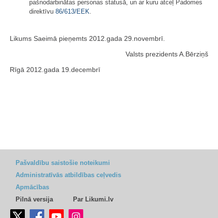
pašnodarbinātas personas statusā, un ar kuru atceļ Padomes
direktīvu
86/613/EEK
.
Likums Saeimā pieņemts 2012.gada 29.novembrī.
Valsts prezidents A.Bērziņš
Rīgā 2012.gada 19.decembrī
Pašvaldību saistošie noteikumi
Administratīvās atbildības ceļvedis
Apmācības
Pilnā versija
Par Likumi.lv