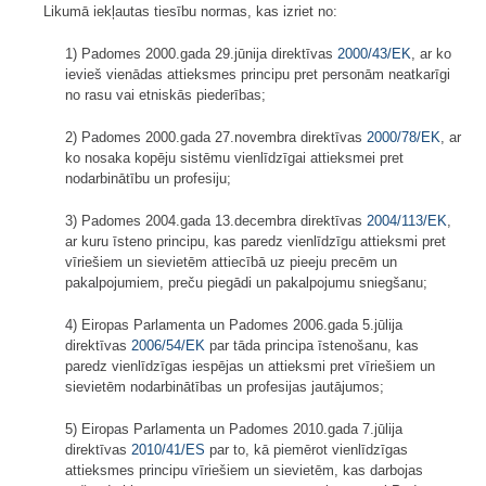
Likumā iekļautas tiesību normas, kas izriet no:
1) Padomes 2000.gada 29.jūnija direktīvas
2000/43/EK
, ar ko
ievieš vienādas attieksmes principu pret personām neatkarīgi
no rasu vai etniskās piederības;
2) Padomes 2000.gada 27.novembra direktīvas
2000/78/EK
, ar
ko nosaka kopēju sistēmu vienlīdzīgai attieksmei pret
nodarbinātību un profesiju;
3) Padomes 2004.gada 13.decembra direktīvas
2004/113/EK
,
ar kuru īsteno principu, kas paredz vienlīdzīgu attieksmi pret
vīriešiem un sievietēm attiecībā uz pieeju precēm un
pakalpojumiem, preču piegādi un pakalpojumu sniegšanu;
4) Eiropas Parlamenta un Padomes 2006.gada 5.jūlija
direktīvas
2006/54/EK
par tāda principa īstenošanu, kas
paredz vienlīdzīgas iespējas un attieksmi pret vīriešiem un
sievietēm nodarbinātības un profesijas jautājumos;
5) Eiropas Parlamenta un Padomes 2010.gada 7.jūlija
direktīvas
2010/41/ES
par to, kā piemērot vienlīdzīgas
attieksmes principu vīriešiem un sievietēm, kas darbojas