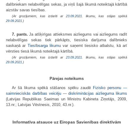
dalībniekam nelabvēlīgas sekas, ja viņš šajā likumā noteiktajā kārtībā
aizstāv savas tiesības.
(Ar grozījumiem, kas izdarīti ar
23.09.2021
. likumu, kas stājas spēkā
29.09.2021.
)
7. pants.
Ja atšķirīgas attieksmes aizliegums vai aizliegums radīt
nelabvēlīgas sekas tiek pārkāpts, tiesiska darījuma dalībnieks
saskaņā ar
Tiesībsarga likumu
var saņemt tiesisko atbalstu, kā arī
vērsties tiesā likumā noteiktajā kārtībā.
(Ar grozījumiem, kas izdarīti ar
23.09.2021
. likumu, kas stājas spēkā
29.09.2021.
)
Pārejas noteikums
Ar šā likuma spēkā stāšanos spēku zaudē
Fizisko personu —
saimnieciskās darbības veicēju — diskriminācijas aizlieguma likums
(Latvijas Republikas Saeimas un Ministru Kabineta Ziņotājs, 2009,
13.nr.; Latvijas Vēstnesis, 2010, 43.nr.).
Informatīva atsauce uz Eiropas Savienības direktīvām