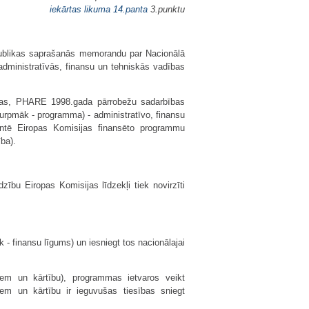
iekārtas likuma
14.panta
3.punktu
publikas saprašanās memorandu par Nacionālā
dministratīvās, finansu un tehniskās vadības
mas, PHARE 1998.gada pārrobežu sadarbības
rpmāk - programma) - administratīvo, finansu
ntē Eiropas Komisijas finansēto programmu
ba).
zību Eiropas Komisijas līdzekļi tiek novirzīti
- finansu līgums) un iesniegt tos nacionālajai
iem un kārtību), programmas ietvaros veikt
em un kārtību ir ieguvušas tiesības sniegt