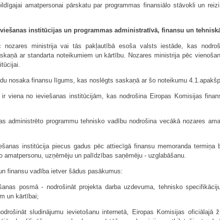
tbildīgajai amatpersonai pārskatu par programmas finansiālo stāvokli un reiz
eviešanas institūcijas un programmas administratīvā, finansu un tehnisk
eic nozares ministrija vai tās pakļautībā esoša valsts iestāde, kas nodr
askaņā ar standarta noteikumiem un kārtību. Nozares ministrija pēc vienošanā
tūcijai.
fondu nosaka finansu līgums, kas noslēgts saskaņā ar šo noteikumu 4.1.apakš
a ir viena no ieviešanas institūcijām, kas nodrošina Eiropas Komisijas fin
ības administrēto programmu tehnisko vadību nodrošina vecākā nozares am
šanas institūcija piecus gadus pēc attiecīgā finansu memoranda termiņa 
go amatpersonu, uzņēmēju un palīdzības saņēmēju - uzglabāšanu.
un finansu vadība ietver šādus pasākumus:
anas posmā - nodrošināt projekta darba uzdevuma, tehnisko specifikācij
m un kārtībai;
rošināt sludinājumu ievietošanu internetā, Eiropas Komisijas oficiālajā ž