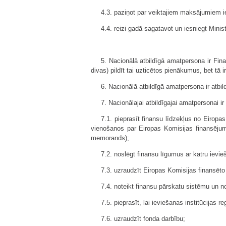
4.3. paziņot par veiktajiem maksājumiem ie
4.4. reizi gadā sagatavot un iesniegt Minis
5. Nacionālā atbildīgā amatpersona ir Fina
divas) pildīt tai uzticētos pienākumus, bet tā
6. Nacionālā atbildīgā amatpersona ir atbi
7. Nacionālajai atbildīgajai amatpersonai i
7.1. pieprasīt finansu līdzekļus no Eirop
vienošanos par Eiropas Komisijas finansēju
memorands);
7.2. noslēgt finansu līgumus ar katru ievie
7.3. uzraudzīt Eiropas Komisijas finansē
7.4. noteikt finansu pārskatu sistēmu un n
7.5. pieprasīt, lai ieviešanas institūcijas 
7.6. uzraudzīt fonda darbību;