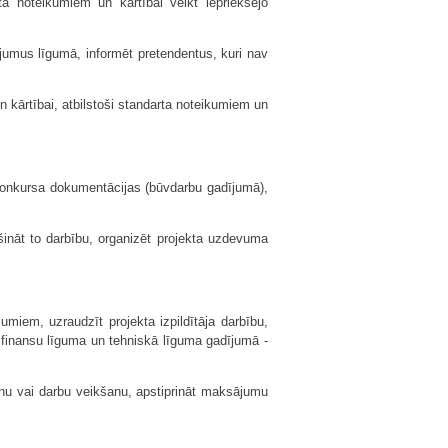
ta noteikumiem un kārtībai veikt iepriekšējo
jumus līgumā, informēt pretendentus, kuri nav
 kārtībai, atbilstoši standarta noteikumiem un
konkursa dokumentācijas (būvdarbu gadījumā),
ināt to darbību, organizēt projekta uzdevuma
miem, uzraudzīt projekta izpildītāja darbību,
s, finansu līguma un tehniskā līguma gadījumā -
nu vai darbu veikšanu, apstiprināt maksājumu