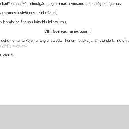
 kārtību analizēt attiecīgās programmas ieviešanu un noslēgtos līgumus;
programmas ieviešanas uzlabošanai;
s Komisijas finansu līdzekļu izlietojumu.
VIII. Noslēguma jautājumi
o dokumentu tulkojumu angļu valodā, kuriem saskaņā ar standarta notei
s apstiprinājums.
as kārtību.