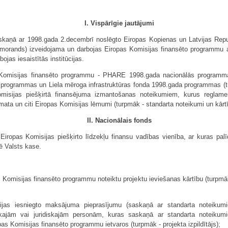
I. Vispārīgie jautājumi
askaņā ar 1998.gada 2.decembrī noslēgto Eiropas Kopienas un Latvijas Re
orands) izveidojama un darbojas Eiropas Komisijas finansēto programmu a
jas iesaistītās institūcijas.
as Komisijas finansēto programmu - PHARE 1998.gada nacionālās program
programmas un Liela mēroga infrastruktūras fonda 1998.gada programmas (tu
misijas piešķirtā finansējuma izmantošanas noteikumiem, kurus reglame
ata un citi Eiropas Komisijas lēmumi (turpmāk - standarta noteikumi un kārtī
II. Nacionālais fonds
Eiropas Komisijas piešķirto līdzekļu finansu vadības vienība, ar kuras palīd
ē Valsts kase.
 Komisijas finansēto programmu noteiktu projektu ieviešanas kārtību (turpmāk 
ūcijas iesniegto maksājuma pieprasījumu (saskaņā ar standarta noteikum
ajām vai juridiskajām personām, kuras saskaņā ar standarta noteikumi
as Komisijas finansēto programmu ietvaros (turpmāk - projekta izpildītājs);