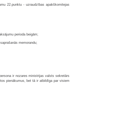
kumu 22.punktu - uzraudzības apakškomitejas
aksājumu perioda beigām;
ar saprašanās memorandu;
ersona ir nozares ministrijas valsts sekretārs
tos pienākumus, bet tā ir atbildīga par visiem