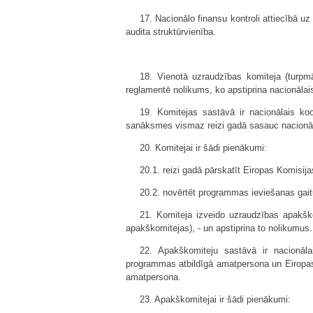
17. Nacionālo finansu kontroli attiecībā 
audita struktūrvienība.
18. Vienotā uzraudzības komiteja (turpmā
reglamentē nolikums, ko apstiprina nacionālai
19. Komitejas sastāvā ir nacionālais koo
sanāksmes vismaz reizi gadā sasauc nacionāla
20. Komitejai ir šādi pienākumi:
20.1. reizi gadā pārskatīt Eiropas Komisij
20.2. novērtēt programmas ieviešanas gai
21. Komiteja izveido uzraudzības apakškom
apakškomitejas), - un apstiprina to nolikumus.
22. Apakškomiteju sastāvā ir nacionālai
programmas atbildīgā amatpersona un Eiropas 
amatpersona.
23. Apakškomitejai ir šādi pienākumi: