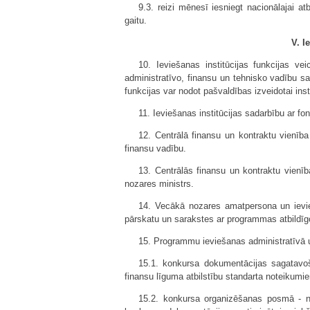
9.3. reizi mēnesī iesniegt nacionālajai a
gaitu.
V. I
10. Ieviešanas institūcijas funkcijas v
administratīvo, finansu un tehnisko vadību s
funkcijas var nodot pašvaldības izveidotai insti
11. Ieviešanas institūcijas sadarbību ar 
12. Centrālā finansu un kontraktu vienīb
finansu vadību.
13. Centrālās finansu un kontraktu vien
nozares ministrs.
14. Vecākā nozares amatpersona un ievie
pārskatu un sarakstes ar programmas atbildī
15. Programmu ieviešanas administratīvā 
15.1. konkursa dokumentācijas sagatavoš
finansu līguma atbilstību standarta noteikumie
15.2. konkursa organizēšanas posmā - nod