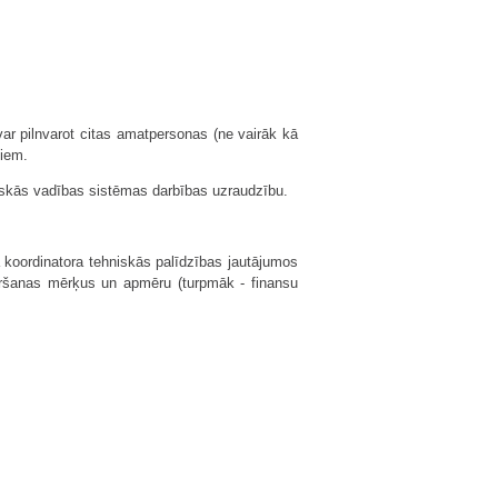
var pilnvarot citas amatpersonas (ne vairāk kā
miem.
hniskās vadības sistēmas darbības uzraudzību.
ā koordinatora tehniskās palīdzības jautājumos
iršanas mērķus un apmēru (turpmāk - finansu