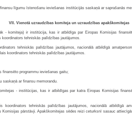
uz finansu līgumu īstenošanu ieviešanas institūcijās saskaņā ar saprašanās m
VII. Vienotā uzraudzības komiteja un uzraudzības apakškomitejas
k - komiteja) ir institūcija, kas ir atbildīga par Eiropas Komisijas finan
s koordinators tehniskās palīdzības jautājumos.
rdinators tehniskās palīdzības jautājumos, nacionālā atbildīgā amatperso
is koordinators tehniskās palīdzības jautājumos.
as finansēto programmu ieviešanas gaitu;
tu saskaņā ar finansu memorandu.
itejas - institūcijas, kas ir atbildīgas par katra Eiropas Komisijas finans
s koordinators tehniskās palīdzības jautājumos, nacionālā atbildīgā amat
Komisijas pārstāvji. Apakškomitejas sēdes reizi ceturksnī sasauc attiecīgās