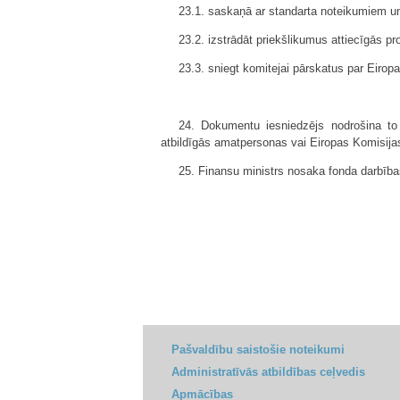
23.1. saskaņā ar standarta noteikumiem un
23.2. izstrādāt priekšlikumus attiecīgās 
23.3. sniegt komitejai pārskatus par Eiropa
24. Dokumentu iesniedzējs nodrošina t
atbildīgās amatpersonas vai Eiropas Komisija
25. Finansu ministrs nosaka fonda darbīb
Pašvaldību saistošie noteikumi
Administratīvās atbildības ceļvedis
Apmācības