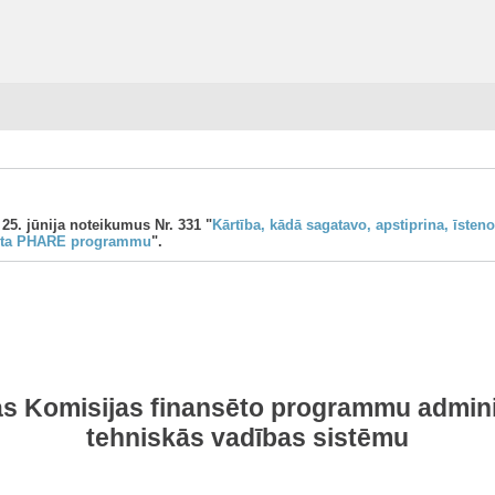
 25. jūnija noteikumus Nr. 331 "
Kārtība, kādā sagatavo, apstiprina, īsten
enta PHARE programmu
".
as Komisijas finansēto programmu adminis
tehniskās vadības sistēmu