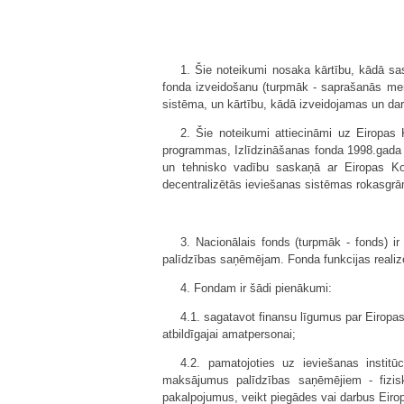
1. Šie noteikumi nosaka kārtību, kādā s
fonda izveidošanu (turpmāk - saprašanās mem
sistēma, un kārtību, kādā izveidojamas un darbo
2. Šie noteikumi attiecināmi uz Eirop
programmas, Izlīdzināšanas fonda 1998.gada 
un tehnisko vadību saskaņā ar Eiropas Ko
decentralizētās ieviešanas sistēmas rokasgrām
3. Nacionālais fonds (turpmāk - fonds) ir 
palīdzības saņēmējam. Fonda funkcijas realiz
4. Fondam ir šādi pienākumi:
4.1. sagatavot finansu līgumus par Eiropas
atbildīgajai amatpersonai;
4.2. pamatojoties uz ieviešanas instit
maksājumus palīdzības saņēmējiem - fizisk
pakalpojumus, veikt piegādes vai darbus Eirop