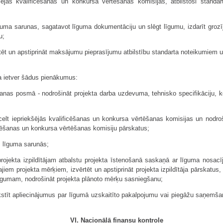
šējās kvalificēšanas un konkursa vērtēšanas komisijas, atbilstoši standar
guma sarunas, sagatavot līguma dokumentāciju un slēgt līgumu, izdarīt grozī
u;
t un apstiprināt maksājumu pieprasījumu atbilstību standarta noteikumiem un
a ietver šādus pienākumus:
nas posmā - nodrošināt projekta darba uzdevuma, tehnisko specifikāciju, 
elt iepriekšējās kvalificēšanas un konkursa vērtēšanas komisijas un nodroš
ficēšanas un konkursa vērtēšanas komisiju pārskatus;
s līguma sarunās;
ojekta izpildītājam atbalstu projekta īstenošanā saskaņā ar līguma nosacīju
jiem projekta mērķiem, izvērtēt un apstiprināt projekta izpildītāja pārskatu
 līgumam, nodrošināt projekta plānoto mērķu sasniegšanu;
tīt apliecinājumus par līgumā uzskaitīto pakalpojumu vai piegāžu saņemša
VI. Nacionālā finansu kontrole