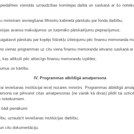
piedalīties vienotās uzraudzības komitejas darbā un saskaņā ar šo notei
nsu ministram iesniegšanai Ministru kabinetā pārskatu par fonda darbību;
omisijas avansa maksājumus un turpmāko pārskaitījumu pieprasījumus;
agatavot pārskatu par kopējo līdzekļu izlietojumu pēc finansu memoranda m
ļus no vienas programmas uz citu viena finansu memoranda ietvaros saskaņā 
s, kas atlikuši pēc attiecīgo finansu memorandu izpildes;
kumus un kārtību.
IV. Programmas atbildīgā amatpersona
i ieviešanas institūcijai ieceļ nozares ministrs. Programmas atbildīgā amatp
rsona var pilnvarot citas amatpersonas (ne vairāk kā divas) pildīt tai uzticē
m noteikumiem.
r šādi pienākumi:
ību, uzraudzīt ieviešanas institūcijas darbību;
 un citu dokumentāciju;