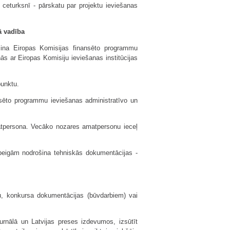
i ceturksnī - pārskatu par projektu ieviešanas
ā vadība
ošina Eiropas Komisijas finansēto programmu
s ar Eiropas Komisiju ieviešanas institūcijas
punktu.
ansēto programmu ieviešanas administratīvo un
atpersona. Vecāko nozares amatpersonu ieceļ
beigām nodrošina tehniskās dokumentācijas -
u, konkursa dokumentācijas (būvdarbiem) vai
urnālā un Latvijas preses izdevumos, izsūtīt