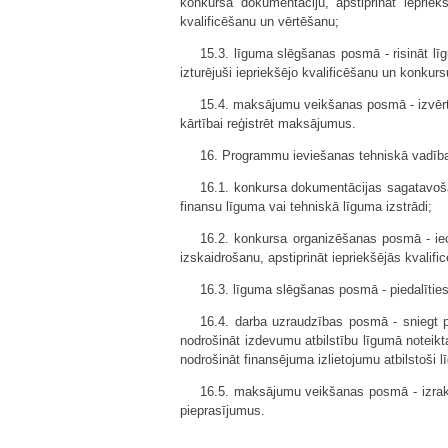
konkursa dokumentāciju, apstiprināt iepriek
kvalificēšanu un vērtēšanu;
15.3. līguma slēgšanas posmā - risināt lī
izturējuši iepriekšējo kvalificēšanu un konkurs
15.4. maksājumu veikšanas posmā - izvērtē
kārtībai reģistrēt maksājumus.
16. Programmu ieviešanas tehniskā vadīb
16.1. konkursa dokumentācijas sagatavoša
finansu līguma vai tehniskā līguma izstrādi;
16.2. konkursa organizēšanas posmā - iec
izskaidrošanu, apstiprināt iepriekšējās kvali
16.3. līguma slēgšanas posmā - piedalītie
16.4. darba uzraudzības posmā - sniegt pr
nodrošināt izdevumu atbilstību līgumā noteikta
nodrošināt finansējuma izlietojumu atbilstoši
16.5. maksājumu veikšanas posmā - izraks
pieprasījumus.