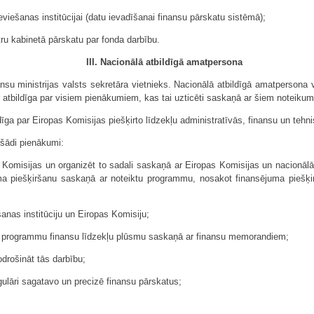
viešanas institūcijai (datu ievadīšanai finansu pārskatu sistēmā);
tru kabinetā pārskatu par fonda darbību.
III. Nacionālā atbildīgā amatpersona
nsu ministrijas valsts sekretāra vietnieks. Nacionālā atbildīgā amatpersona 
 ir atbildīga par visiem pienākumiem, kas tai uzticēti saskaņā ar šiem noteiku
ldīga par Eiropas Komisijas piešķirto līdzekļu administratīvās, finansu un te
r šādi pienākumi:
as Komisijas un organizēt to sadali saskaņā ar Eiropas Komisijas un nacionāl
ma piešķiršanu saskaņā ar noteiktu programmu, nosakot finansējuma piešķ
šanas institūciju un Eiropas Komisiju;
to programmu finansu līdzekļu plūsmu saskaņā ar finansu memorandiem;
odrošināt tās darbību;
regulāri sagatavo un precizē finansu pārskatus;