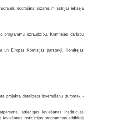
emorandu nodrošina nozares ministrijas iekšējā
sēto programmu uzraudzību. Komitejas darbību
na un Eiropas Komisijas pārstāvji. Komitejas
ētā projekta detalizētu izvērtēšanu (turpmāk -
persona, attiecīgās ieviešanas institūcijas
 ieviešanas institūcijas programmas atbildīgā