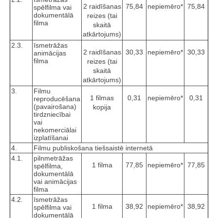
2 raidīšanas
75,84
nepiemēro*
75,84
spēlfilma vai
dokumentālā
reizes (tai
filma
skaitā
atkārtojums)
2.3.
īsmetrāžas
2 raidīšanas
30,33
nepiemēro*
30,33
animācijas
filma
reizes (tai
skaitā
atkārtojums)
3.
Filmu
1 filmas
0,31
nepiemēro*
0,31
reproducēšana
(pavairošana)
kopija
tirdzniecībai
vai
nekomerciālai
izplatīšanai
4.
Filmu publiskošana tiešsaistē internetā
4.1.
pilnmetrāžas
1 filma
77,85
nepiemēro*
77,85
spēlfilma,
dokumentālā
vai animācijas
filma
4.2.
īsmetrāžas
1 filma
38,92
nepiemēro*
38,92
spēlfilma vai
dokumentālā