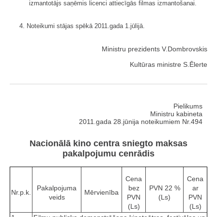
izmantotājs saņēmis licenci attiecīgās filmas izmantošanai.
4. Noteikumi stājas spēkā 2011.gada 1.jūlijā.
Ministru prezidents V.Dombrovskis
Kultūras ministre S.Ēlerte
Pielikums
Ministru kabineta
2011.gada 28.jūnija noteikumiem Nr.494
Nacionālā kino centra sniegto maksas
pakalpojumu cenrādis
Cena
Cena
Pakalpojuma
bez
PVN 22 %
ar
Nr.p.k.
Mērvienība
veids
PVN
(Ls)
PVN
(Ls)
(Ls)