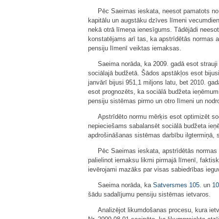
Pēc Saeimas ieskata, neesot pamatots no pi
kapitālu un augstāku dzīves līmeni vecumdie
nekā otrā līmeņa ienesīgums. Tādējādi neesot
konstatējams arī tas, ka apstrīdētās normas a
pensiju līmenī veiktas iemaksas.
Saeima norāda, ka 2009. gadā esot strauji
sociālajā budžetā. Šādos apstākļos esot bijusi
janvārī bijusi 951,1 miljons latu, bet 2010. 
esot prognozēts, ka sociālā budžeta ieņēmumi
pensiju sistēmas pirmo un otro līmeni un nodro
Apstrīdēto normu mērķis esot optimizēt so
nepieciešams sabalansēt sociālā budžeta ieņē
apdrošināšanas sistēmas darbību ilgtermiņā,
Pēc Saeimas ieskata, apstrīdētās normas e
palielinot iemaksu likmi pirmajā līmenī, fakti
ievērojami mazāks par visas sabiedrības ieg
Saeima norāda, ka
Satversmes
105.
un
10
šādu sadalījumu pensiju sistēmas ietvaros.
Analizējot likumdošanas procesu, kura ie