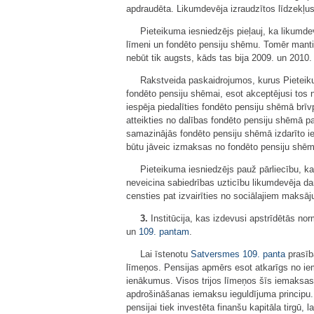
apdraudēta. Likumdevēja izraudzītos līdzekļus
Pieteikuma iesniedzējs pieļauj, ka likumde
līmeni un fondēto pensiju shēmu. Tomēr manti
nebūt tik augsts, kāds tas bija 2009. un 2010.
Rakstveida paskaidrojumos, kurus Pieteikum
fondēto pensiju shēmai, esot akceptējusi tos 
iespēja piedalīties fondēto pensiju shēmā brīv
atteikties no dalības fondēto pensiju shēmā pat
samazinājās fondēto pensiju shēmā izdarīto ie
būtu jāveic izmaksas no fondēto pensiju shēm
Pieteikuma iesniedzējs pauž pārliecību, ka
neveicina sabiedrības uzticību likumdevēja da
censties pat izvairīties no sociālajiem maksā
3.
Institūcija, kas izdevusi apstrīdētās no
un
109. pantam
.
Lai īstenotu
Satversmes
109. panta
prasīb
līmeņos. Pensijas apmērs esot atkarīgs no ie
ienākumus. Visos trijos līmeņos šīs iemaksas t
apdrošināšanas iemaksu ieguldījuma principu
pensijai tiek investēta finanšu kapitāla tirgū, 