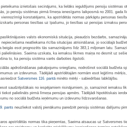
eteikuma izrietošais secinājums, ka lielāks ieguldījums pensiju sistēmas otr
nās, jo pensiju sistēmas pirmā līmeņa ienesīgums laikposmā no 2001. gada l
 viennozīmīgi konstatējams, ka apstrīdētās normas pārkāptu personas tiesīb
izskartu personas tiesības uz īpašumu, jo tiesības uz pensijas izmaksu person
 pasliktinājusies valsts ekonomiskā situācija, pieaudzis bezdarbs, samazinā
 nepieciešama neatliekama rīcība situācijas atrisināšanai, jo sociālajā budže
gada beigās esot prognozēts tās samazinājums līdz 383,1 miljonam latu. Samaz
 palielināsies. Saeima uzskata, ka iemaksu likmes maiņa no desmit uz sešie
šina to, ka pensiju sistēma varēs darboties ilgstoši.
ciālās apdrošināšanas pakalpojumu sniegšanu, nodrošinot sociālā budžeta spēj
mumus un izdevumus. Tādējādi apstrīdētajām normām esot leģitīms mērķis, pr
 sasniedzot
Satversmes
116. pantā
minēto mērķi - sabiedrības labklājību.
sot saudzējošākais no iespējamiem risinājumiem, jo, samazinot iemaksu likmi
ski tiekot palielināts pirmā līmeņa pensijas apmērs. Tādējādi hipotētiskais ier
uvumu no sociālā budžeta ieņēmumu un izdevumu līdzsvarošanas.
9. pants
neuzliekot valstij pienākumu paredzēt pensiju sistēmas dalījumu pirma
tvaros apstrīdētās normas tika pieņemtas, Saeima atsaucas uz Satversmes ti