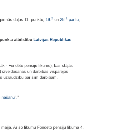
2
1
pirmās daļas 11. punktu,
19.
un
28.
pantu
,
punkta atbilstību
Latvijas Republikas
āk - Fondēto pensiju likums), kas stājās
) izveidošanas un darbības vispārējos
ts uzraudzību pār šīm darbībām.
šināšanu
"."
 maijā. Ar šo likumu Fondēto pensiju likuma 4.