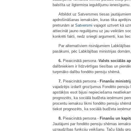
balstīta uz ilgtermiņa ieguldījumu ienesīgumu.
Atbildot uz Satversmes tiesas jautājumiem,
apdrošināšanas iemaksām, kuras tika aprēķināt
pretrunām ar
Satversmi
vajagot uztvert kā uzm
attiecināt jauno regulējumu uz jau veiktām so
konkrēti fakti, nedz sniegti argumenti, kas lie
Par alternatīviem risinājumiem Labklājības
pasākumi, pēc Labklājības ministrijas domām
6.
Pieaicinātā persona -
Valsts sociālās a
dalībniekiem ir līdzvērtīgas tiesības un pienā
turpmāko dalību fondēto pensiju shēmā.
7.
Pieaicinātā persona -
Finanšu ministrij
vajadzējis izdarīt grozījumus Fondēto pensiju 
apstākļos esot bijusi nepieciešama neatliekam
prognozēts, ka sociālā budžeta ieņēmumi pensij
procentu iemaksu likmi fondēto pensiju shēmā
tiekot prognozēts, ka sociālā budžeta ieņēmumi
8.
Pieaicinātā persona -
Finanšu un kapitā
Jautājumi par fondēto pensiju shēmas iemaksu
uzraudzības funkciju veikšanu. Taču šādu gro