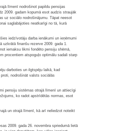
ajā līmenī nodrošinot papildu pensijas
īdz 2009. gadam kopumā esot audzis straujāk
as uz sociālo nodrošinājumu. Tāpat neesot
ai saglabājoties neatkarīgi no tā, kurā
jušies iedzīvotāju darba ienākumi un ieņēmumi
tā uzkrātā finanšu rezerve 2009. gada 1.
inot iemaksu likmi fondēto pensiju shēmā,
m procentiem atspoguļo optimālu sadali starp
u darboties un ilgtspēju laikā, kad
oti, nodrošināt valsts sociālās
 pensiju sistēmas otrajā līmenī un attiecīgi
obežojums, ko radot apstrīdētās normas, esot
jā un otrajā līmenī, kā arī neliedzot noteikt
esas 2009. gada 26. novembra spriedumā lietā