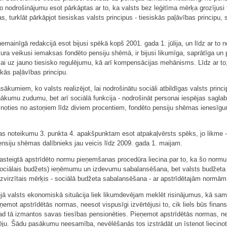
o nodrošinājumu esot pārkāptas ar to, ka valsts bez leģitīma mērķa grozījusi 
, turklāt pārkāpjot tiesiskas valsts principus - tiesiskās paļāvības principu,
nemainīgā redakcijā esot bijusi spēkā kopš 2001. gada 1. jūlija, un līdz ar t
kura veikusi iemaksas fondēto pensiju shēmā, ir bijusi likumīga, saprātīga 
ejai uz jauno tiesisko regulējumu, kā arī kompensācijas mehānisms. Līdz ar 
kās paļāvības principu.
ākumiem, ko valsts realizējot, lai nodrošinātu sociāli atbildīgas valsts princi
kumu zudumu, bet arī sociālā funkcija - nodrošināt personai iespējas saglabā
oties no astoņiem līdz diviem procentiem, fondēto pensiju shēmas ienesīgum
s noteikumu 3. punkta 4. apakšpunktam esot atpakaļvērsts spēks, jo likme - d
nsiju shēmas dalībnieks jau veicis līdz 2009. gada 1. maijam.
asteigtā apstrīdēto normu pieņemšanas procedūra liecina par to, ka šo normu 
ociālais budžets) ieņēmumu un izdevumu sabalansēšana, bet valsts budžeta d
zvirzītais mērķis - sociālā budžeta sabalansēšana - ar apstrīdētajām normā
ējā valsts ekonomiskā situācija liek likumdevējam meklēt risinājumus, kā sam
mot apstrīdētās normas, neesot vispusīgi izvērtējusi to, cik liels būs finan
ad tā izmantos savas tiesības pensionēties. Pieņemot apstrīdētās normas, ne
spēju. Šādu pasākumu neesamība, nevēlēšanās tos izstrādāt un īstenot liecinot