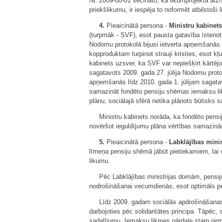
Nr. 2009-08-01 secināto, ka likumprojekta atz
priekšlikumu, ir iespēja to noformēt atbilstoš
4.
Pieaicinātā persona -
Ministru kabinets
(turpmāk - SVF), esot pausta gatavība īstenot
Nodomu protokolā bijusi ietverta apņemšanās 
kopproduktam turpinot strauji kristies, esot kļ
kabinets uzsver, ka SVF var nepiešķirt kārtējo
sagatavots 2009. gada 27. jūlija Nodomu prot
apņemšanās līdz 2010. gada 1. jūlijam sagatavo
samazināt fondēto pensiju shēmas iemaksu lik
plānu, sociālajā sfērā netika plānots būtisks
Ministru kabinets norāda, ka fondēto pensi
novēršot ieguldījumu plāna vērtības samazinā
5.
Pieaicinātā persona -
Labklājības minis
līmeņa pensiju shēmā jābūt pietiekamiem, lai
likumu.
Pēc Labklājības ministrijas domām, pensij
nodrošināšanai vecumdienās, esot optimāls pe
Līdz 2009. gadam sociālās apdrošināšanas 
darbojoties pēc solidaritātes principa. Tāpēc
sadalījumu. Iemaksu likmes pārdale starp pirm