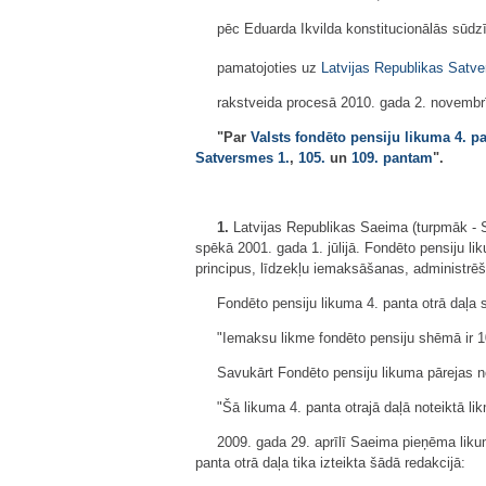
pēc Eduarda Ikvilda konstitucionālās sūdz
pamatojoties uz
Latvijas Republikas Satv
rakstveida procesā 2010. gada 2. novembrī 
"
Par
Valsts fondēto pensiju likuma
4. p
Satversmes
1.
,
105.
un
109. pantam
".
1.
Latvijas Republikas Saeima (turpmāk - 
spēkā 2001. gada 1. jūlijā. Fondēto pensiju l
principus, līdzekļu iemaksāšanas, administrē
Fondēto pensiju likuma 4. panta otrā daļa s
"Iemaksu likme fondēto pensiju shēmā ir 1
Savukārt Fondēto pensiju likuma pārejas n
"Šā likuma 4. panta otrajā daļā noteiktā li
2009. gada 29. aprīlī Saeima pieņēma liku
panta otrā daļa tika izteikta šādā redakcijā: