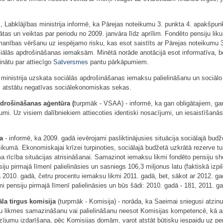
 Labklājības ministrija informē, ka Pārejas noteikumu 3. punkta 4. apakšpunk
as un veiktas par periodu no 2009. janvāra līdz aprīlim. Fondēto pensiju lik
anības vēršanu uz iespējamo risku, kas esot saistīts ar Pārejas noteikumu 
ciālās apdrošināšanas iemaksām. Minētā norāde anotācijā esot informatīva, bet
cinātu par attiecīgo
Satversmes
pantu pārkāpumiem.
 ministrija uzskata sociālās apdrošināšanas iemaksu palielināšanu un sociālo
, atstātu negatīvas sociālekonomiskas sekas.
pdrošināšanas aģentūra (
turpmāk - VSAA) - informē, ka gan obligātajiem, ga
kumi. Uz visiem dalībniekiem attiecoties identiski nosacījumi, un iesaistīšan
a
- informē, ka 2009. gadā ievērojami pasliktinājusies situācija sociālajā bu
likumā. Ekonomiskajai krīzei turpinoties, sociālajā budžetā uzkrātā rezerve tu
a rīcība situācijas atrisināšanai. Samazinot iemaksu likmi fondēto pensiju s
u pirmajā līmenī palielināsies un sasniegs 106,3 miljonus latu (faktiskā izpil
 2010. gadā, četru procentu iemaksu likmi 2011. gadā, bet, sākot ar 2012. ga
 pensiju pirmajā līmenī palielināsies un būs šādi: 2010. gadā - 181, 2011. gad
la tirgus komisija
(turpmāk - Komisija) - norāda, ka Saeimai sniegusi atzin
 likmes samazināšanu vai palielināšanu neesot Komisijas kompetencē, kā ar
zījumu izdarīšana, pēc Komisijas domām, varot atstāt būtisku iespaidu uz p