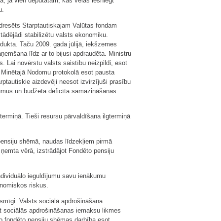
a, ja vien deputātam, kas vēlas iesniegt
u.
adresēts Starptautiskajam Valūtas fondam
tādējādi stabilizētu valsts ekonomiku.
dukta. Taču 2009. gada jūlijā, iekšzemes
aņemšana līdz ar to bijusi apdraudēta. Ministru
 Lai novērstu valsts saistību neizpildi, esot
. Minētajā Nodomu protokolā esot pausta
ptautiskie aizdevēji neesot izvirzījuši prasību
kumus un budžeta deficīta samazināšanas
termiņā. Tieši resursu pārvaldīšana ilgtermiņā
pensiju shēmā, naudas līdzekļiem pirmā
ņemta vērā, izstrādājot Fondēto pensiju
individuālo ieguldījumu savu ienākumu
onomiskos riskus.
ksmīgi. Valsts sociālā apdrošināšana
tīt sociālās apdrošināšanas iemaksu likmes
jo fondēto pensiju shēmas darbība esot