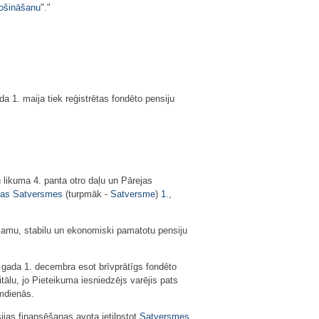
rošināšanu
"."
 1. maija tiek reģistrētas fondēto pensiju
 likuma 4. panta otro daļu un Pārejas
ikas Satversmes
(turpmāk -
Satversme
)
1.
,
ekamu, stabilu un ekonomiski pamatotu pensiju
 gada 1. decembra esot brīvprātīgs fondēto
tālu, jo Pieteikuma iesniedzējs varējis pats
umdienās.
ijas finansēšanas avota ietilpstot
Satversmes