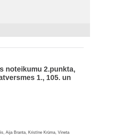
as noteikumu 2.punkta,
Satversmes
1.
,
105.
un
s, Aija Branta, Kristīne Krūma, Vineta