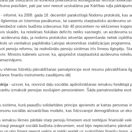
īšana par steidzamu un konkrēta priekšlikumu iesniegšanas termiņa noteikšan
i likuma prasībām, pati par sevi neesot uzskatāma par Kārtības ruļļa pārkāpum
- informē, ka 2008. gada 18. decembrī parakstītajā Nodomu protokolā, kas 
 ilgtermiņa un īstermiņa pasākumus, lai saņemtu starptautisko aizdevumu un 
ierobežot valsts budžeta izdevumus līdz 40 procentiem no iekšzemes koppro
uvis skaidrs, ka noteiktais fiskālais deficīts netiks sasniegts, un aizdevuma s
 aizdevuma daļu, ja nodomu protokolos ietvertās apņemšanās netiek izpildītas.
okols un vienlaikus papildināta Latvijas ekonomikas stabilizācijas programma
t pensiju reformu, lai nodrošinātu pensiju sistēmas trīs līmeņu ilgtspēju. Star
mi. Ministru kabinets uzsver, ka, apspriežot starptautiskā aizdevuma notei
 samazinājums.
ju shēmas līdzekļu pārvaldīšanas pamatprincips esot resursu pārvaldīšana ilg
šanos finanšu instrumentu zaudējumu dēļ.
trija
- uzsver, ka, novirzot daļu sociālās apdrošināšanas iemaksu fondētajā 
 varētu izmaksāt pensijas esošajiem pensionāriem. Šāda pamatnostādne esot 
u sistēma, kurā paaudžu solidaritātes princips apvienots ar katras personas 
rsonu sociālās aizsardzības modelis, kas līdzsvarojot demogrāfiskos un ek
iemaksu likmes pārdale starp pensiju līmeņiem esot noritējusi finansiāli vei
, strauji pieaugot sociālā budžeta izdevumiem, esot bijis nepieciešams pārska
o un otro līmeni neesot veikta ar mērķi reaģēt uz svārstībām finanšu tirgos, 