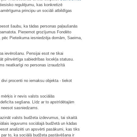
tiesisko regulējumu, kas konkretizē
 samērīguma principu un sociāli atbildīgas
o neesot šaubu, ka tādas personas paļaušanās
un pamatota. Pieņemot grozījumus Fondēto
to, pēc Pieteikuma iesniedzēja domām, Saeima,
pa ievērošanu. Pensijai esot ne tikai
t pilnvērtīga sabiedrības locekļa statusu.
s neatkarīgi no personas izraudzītā
ivi procenti no iemaksu objekta - tiekot
mērķis ir nevis valsts sociālās
eficīta segšana. Līdz ar to apstrīdētajām
m neesot sasniedzams.
azināt valsts budžeta izdevumus, tai skaitā
siālais ieguvums sociālajā budžetā un kādas
esot analizēti un apsvērti pasākumi, kas tiks
 par to, ka sociālā budžeta pastāvēšana ir