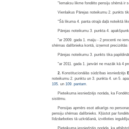
"Iemaksu likme fondēto pensiju shēmā ir s
Vienlaikus Pārejas noteikumu 2. punkts tik
"Šā likuma 4. panta otrajā daļā noteiktā li
Pārejas noteikumu 3. punkta 4. apakšpunkts
"ar 2009. gada 1. maiju - 2 procenti no ie
shēmas dalībnieka kontā, izņemot precizētās 
Pārejas noteikumu 3. punkts tika papildinā
"ar 2011. gada 1. janvāri ne mazāk kā 4 pr
2.
Konstitucionālās sūdzības iesniedzējs
E
noteikumu 2. punktu un 3. punkta 4. un 5. ap
105.
un
109. pantam
.
Pieteikuma iesniedzējs norāda, ka Fondēto 
sistēmu.
Pensijas apmērs esot atkarīgs no personas
pensiju shēmas dalībnieks. Kļūstot par fondēto
līdzdarboties tā uzkrāšanā, izvēloties ieguld
Pieteikuma iesniedzējs norāda, ka atbilsto