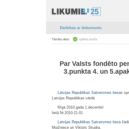
Darbības ar dokumentu
Tiesību akts:
spēkā esošs
Par
Valsts fondēto pe
3.punkta 4. un 5.apa
Latvijas Republikas Satversmes tiesas
spr
Latvijas Republikas vārdā
Rīgā 2010.gada 1.decembrī
lietā Nr.2010-21-01
Latvijas Republikas Satversmes tiesa
šādā
Muižniece un Viktors Skudra,