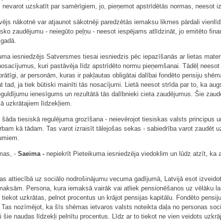
 nevarot uzskatīt par samērīgiem, jo, pieņemot apstrīdētās normas, neesot iz
vējs nākotnē var atjaunot sākotnēji paredzētās iemaksu likmes pārdali vienlī
sko zaudējumu - neiegūto peļņu - neesot iespējams atlīdzināt, jo emitēto fin
 gadā.
a iesniedzējs Satversmes tiesai iesniedzis pēc iepazīšanās ar lietas materiā
nosacījumus, kuri pastāvēja līdz apstrīdēto normu pieņemšanai. Tādēļ neesot 
prātīgi, ar personām, kuras ir pakļautas obligātai dalībai fondēto pensiju shē
 tad, ja tiek būtiski mainīti tās nosacījumi. Lietā neesot strīda par to, ka aug
guldījumu ienesīgums un rezultātā tās dalībnieki cieta zaudējumus. Šie zaudē
ā uzkrātajiem līdzekļiem.
 šāda tiesiskā regulējuma grozīšana - neievērojot tiesiskas valsts principus
rbam kā tādam. Tas varot izraisīt tālejošas sekas - sabiedrība varot zaudēt u
jumiem.
rmas, -
Saeima
-
nepiekrīt Pieteikuma iesniedzēja viedoklim un lūdz atzīt, ka 
as attiecībā uz sociālo nodrošinājumu vecuma gadījumā, Latvijā esot izveidota
maksām. Persona, kura iemaksā vairāk vai atliek pensionēšanos uz vēlāku lai
iekot uzkrātas, pelnot procentus un krājot pensijas kapitālu. Fondēto pensiju
. Tas nozīmējot, ka šīs shēmas ietvaros valsts noteikta daļa no personas 
lai šie naudas līdzekļi pelnītu procentus. Līdz ar to tiekot ne vien veidots uzk