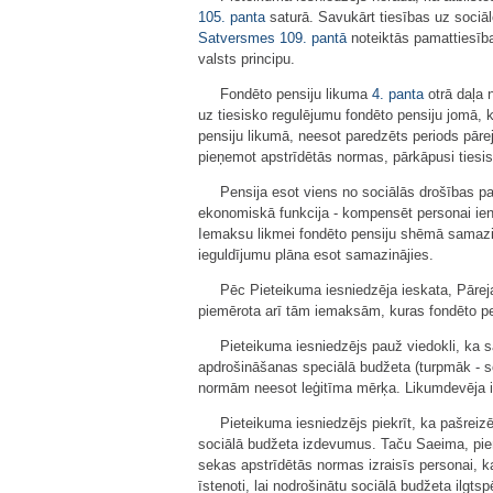
105. panta
saturā. Savukārt tiesības uz sociāl
Satversmes
109. pantā
noteiktās pamattiesības
valsts principu.
Fondēto pensiju likuma
4. panta
otrā daļa 
uz tiesisko regulējumu fondēto pensiju jomā, 
pensiju likumā, neesot paredzēts periods pār
pieņemot apstrīdētās normas, pārkāpusi tiesis
Pensija esot viens no sociālās drošības pas
ekonomiskā funkcija - kompensēt personai ienā
Iemaksu likmei fondēto pensiju shēmā samazin
ieguldījumu plāna esot samazinājies.
Pēc Pieteikuma iesniedzēja ieskata, Pāreja
piemērota arī tām iemaksām, kuras fondēto pe
Pieteikuma iesniedzējs pauž viedokli, ka s
apdrošināšanas speciālā budžeta (turpmāk - s
normām neesot leģitīma mērķa. Likumdevēja i
Pieteikuma iesniedzējs piekrīt, ka pašreiz
sociālā budžeta izdevumus. Taču Saeima, pieņe
sekas apstrīdētās normas izraisīs personai, k
īstenoti, lai nodrošinātu sociālā budžeta ilgt