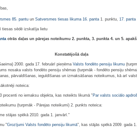
ības,
ersmes
85. pantu
un
Satversmes tiesas likuma
16. panta
1. punktu,
17. panta
tiesas sēdē izskatīja lietu
anta
otrās daļas un pārejas noteikumu 2. punkta, 3. punkta 4. un 5. apakš
Konstatējošā daļa
Saeima) 2000. gada 17. februārī pieņēma
Valsts fondēto pensiju likumu
(turpm
ikums nosaka valsts fondēto pensiju shēmas (turpmāk - fondēto pensiju shēma
šanas, pārvaldīšanas, ieguldīšanas un izmaksāšanas noteikumus, kā arī vals
ākotnēji noteica:
0 procenti no iemaksu objekta, kas noteikts likumā "
Par valsts sociālo apdro
oteikumu (turpmāk - Pārejas noteikumi) 2. punkts noteica:
kme stājas spēkā 2010. gada 1. janvārī."
mu "
Grozījumi Valsts fondēto pensiju likumā
", kas stājās spēkā 2009. gada 1.