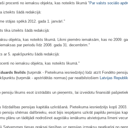
eši procenti no iemaksu objekta, kas noteikts likumā "
Par valsts sociālo apd
a izteikts šādā redakcijā:
kme stājas spēkā 2012. gada 1. janvārī."
 tika izteikts šādā redakcijā:
maksu objekta, kas noteikts likumā. Likmi piemēro iemaksām, kas no 2009. gada
iemaksas par periodu līdz 2008. gada 31. decembrim."
ts ar 5. apakšpunktu šādā redakcijā:
ocenti no iemaksu objekta, kas noteikts likumā."
duards Ikvilds
(turpmāk - Pieteikuma iesniedzējs) lūdz atzīt Fondēto pensiju
akšpunktu (turpmāk - apstrīdētās normas) par neatbilstošiem
Latvijas Republ
pensiju likums esot izstrādāts un pieņemts, lai izveidotu finansiāli pašpieti
 līdzdalības pensijas kapitāla uzkrāšanā. Pieteikuma iesniedzējs kopš 2003.
 pensiju shēmas dalībnieku, esot bijis iespējams uzkrāt papildu pensijas kapi
ījumu plānu un tādējādi nodrošinot augstāku ienākumu atvietojuma līmeni vec
ši Satversmes tiesas praksei tiesības uz pensijas izmaksu neatkarīgi no pens