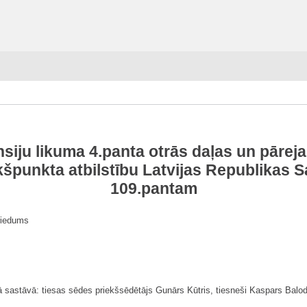
nsiju likuma
4.panta
otrās daļas un pārej
kšpunkta atbilstību
Latvijas Republikas 
109.pantam
iedums
 sastāvā: tiesas sēdes priekšsēdētājs Gunārs Kūtris, tiesneši Kaspars Balodi