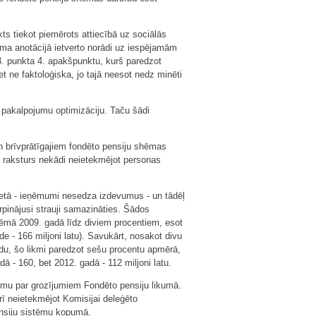
ts tiekot piemērots attiecībā uz sociālās
uma anotācijā ietverto norādi uz iespējamām
3. punkta 4. apakšpunktu, kurš paredzot
 ne faktoloģiska, jo tajā neesot nedz minēti
 pakalpojumu optimizāciju. Taču šādi
n brīvprātīgajiem fondēto pensiju shēmas
ās raksturs nekādi neietekmējot personas
džetā - ieņēmumi nesedza izdevumus - un tādēļ
rpinājusi strauji samazināties. Šādos
hēmā 2009. gadā līdz diviem procentiem, esot
de - 166 miljoni latu). Savukārt, nosakot divu
du, šo likmi paredzot sešu procentu apmērā,
ā - 160, bet 2012. gadā - 112 miljoni latu.
umu par grozījumiem Fondēto pensiju likumā.
ī neietekmējot Komisijai deleģēto
ensiju sistēmu kopumā.