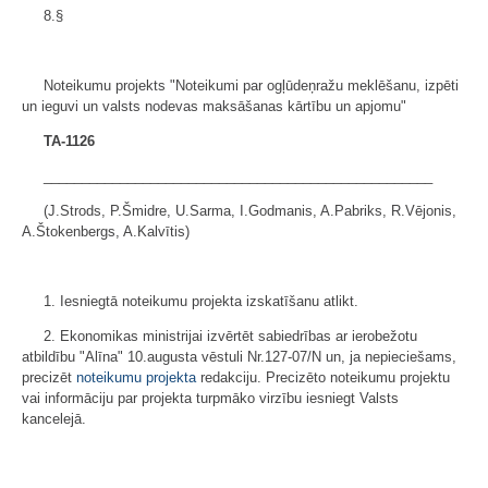
8.§
Noteikumu projekts "Noteikumi par ogļūdeņražu meklēšanu, izpēti
un ieguvi un valsts nodevas maksāšanas kārtību un apjomu"
TA-1126
___________________________________________________
(J.Strods, P.Šmidre, U.Sarma, I.Godmanis, A.Pabriks, R.Vējonis,
A.Štokenbergs, A.Kalvītis)
1. Iesniegtā noteikumu projekta izskatīšanu atlikt.
2. Ekonomikas ministrijai izvērtēt sabiedrības ar ierobežotu
atbildību "Alīna" 10.augusta vēstuli Nr.127-07/N un, ja nepieciešams,
precizēt
noteikumu projekta
redakciju. Precizēto noteikumu projektu
vai informāciju par projekta turpmāko virzību iesniegt Valsts
kancelejā.