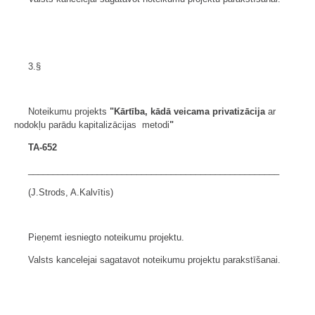
3.§
Noteikumu projekts
"Kārtība, kādā veicama privatizācija
ar
nodokļu parādu kapitalizācijas metodi
"
TA-652
___________________________________________________
(J.Strods, A.Kalvītis)
Pieņemt iesniegto noteikumu projektu.
Valsts kancelejai sagatavot noteikumu projektu parakstīšanai.