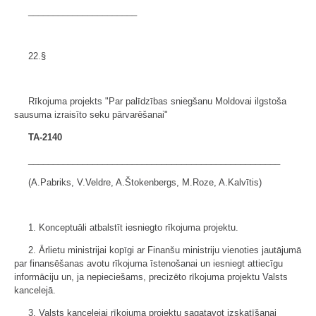
______________________
22.§
Rīkojuma projekts "Par palīdzības sniegšanu Moldovai ilgstoša
sausuma izraisīto seku pārvarēšanai"
TA-2140
___________________________________________________
(A.Pabriks, V.Veldre, A.Štokenbergs, M.Roze, A.Kalvītis)
1. Konceptuāli atbalstīt iesniegto rīkojuma projektu.
2. Ārlietu ministrijai kopīgi ar Finanšu ministriju vienoties jautājumā
par finansēšanas avotu rīkojuma īstenošanai un iesniegt attiecīgu
informāciju un, ja nepieciešams, precizēto rīkojuma projektu Valsts
kancelejā.
3. Valsts kancelejai rīkojuma projektu sagatavot izskatīšanai