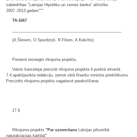
sabiedrības "Latvijas Hipotēku un zemes banka" attīstību
2007.-2013.gadam"""
TA-1667
___________________________________________________
(A.Šlesers, O.Spurdziņš, R.Fišers, A.Kalvītis)
Pieņemt iesniegto rīkojuma projektu.
Valsts kancelejai precizēt rīkojuma projekta 4.punktā ietvertā
7.4.apakšpunkta redakciju, ņemot vērā finanšu ministra priekšlikumu.
Precizēto rīkojuma projektu sagatavot parakstīšanai.
17.§
Rīkojuma projekts
"Par uzņemšanu
Latvijas pilsonībā
naturalizācijas kārtībā
"