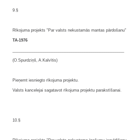
9.§
Rīkojuma projekts "Par valsts nekustamās mantas pārdošanu"
TA-1976
___________________________________________________
(O.Spurdziņš, A.Kalvītis)
Pieņemt iesniegto rīkojuma projektu.
Valsts kancelejai sagatavot rīkojuma projektu parakstīšanai.
10.§