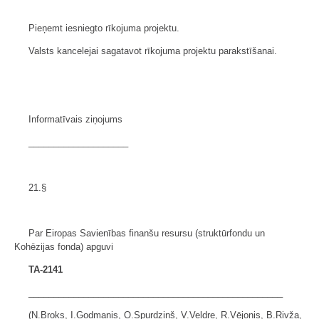
Pieņemt iesniegto rīkojuma projektu.
Valsts kancelejai sagatavot rīkojuma projektu parakstīšanai.
Informatīvais ziņojums
____________________
21.§
Par Eiropas Savienības finanšu resursu (struktūrfondu un
Kohēzijas fonda) apguvi
TA-2141
___________________________________________________
(N.Broks, I.Godmanis, O.Spurdziņš, V.Veldre, R.Vējonis, B.Rivža,