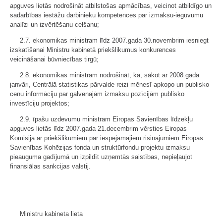
apguves lietās nodrošināt atbilstošas apmācības, veicinot atbildīgo un
sadarbības iestāžu darbinieku kompetences par izmaksu-ieguvumu
analīzi un izvērtēšanu celšanu;
2.7. ekonomikas ministram līdz 2007.gada 30.novembrim iesniegt
izskatīšanai Ministru kabinetā priekšlikumus konkurences
veicināšanai būvniecības tirgū;
2.8. ekonomikas ministram nodrošināt, ka, sākot ar 2008.gada
janvāri, Centrālā statistikas pārvalde reizi mēnesī apkopo un publisko
cenu informāciju par galvenajām izmaksu pozīcijām publisko
investīciju projektos;
2.9. īpašu uzdevumu ministram Eiropas Savienības līdzekļu
apguves lietās līdz 2007.gada 21.decembrim vērsties Eiropas
Komisijā ar priekšlikumiem par iespējamajiem risinājumiem Eiropas
Savienības Kohēzijas fonda un struktūrfondu projektu izmaksu
pieauguma gadījumā un izpildīt uzņemtās saistības, nepieļaujot
finansiālas sankcijas valstij.
Ministru kabineta lieta