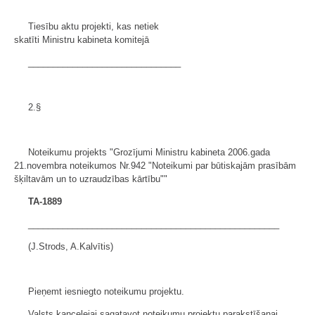
Tiesību aktu projekti, kas netiek
skatīti Ministru kabineta komitejā
_______________________________
2.§
Noteikumu projekts "Grozījumi Ministru kabineta 2006.gada
21.novembra noteikumos Nr.942 "Noteikumi par būtiskajām prasībām
šķiltavām un to uzraudzības kārtību""
TA-1889
___________________________________________________
(J.Strods, A.Kalvītis)
Pieņemt iesniegto noteikumu projektu.
Valsts kancelejai sagatavot noteikumu projektu parakstīšanai.