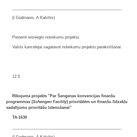
___________________________________________________
(I.Godmanis, A.Kalvītis)
Pieņemt iesniegto noteikumu projektu.
Valsts kancelejai sagatavot noteikumu projektu parakstīšanai.
12.§
Rīkojuma projekts "Par Šengenas konvencijas finanšu
programmas (
Schengen Facility
) prioritātēm un finanšu līdzekļu
sadalījumu
prioritāšu īstenošanai"
TA-1630
___________________________________________________
(I.Godmanis, A.Kalvītis)