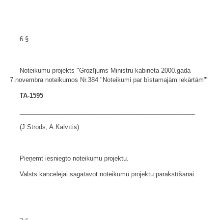
6.§
Noteikumu projekts "Grozījums Ministru kabineta 2000.gada
7.novembra noteikumos Nr.384 "Noteikumi par bīstamajām iekārtām""
TA-1595
___________________________________________________
(J.Strods, A.Kalvītis)
Pieņemt iesniegto noteikumu projektu.
Valsts kancelejai sagatavot noteikumu projektu parakstīšanai.