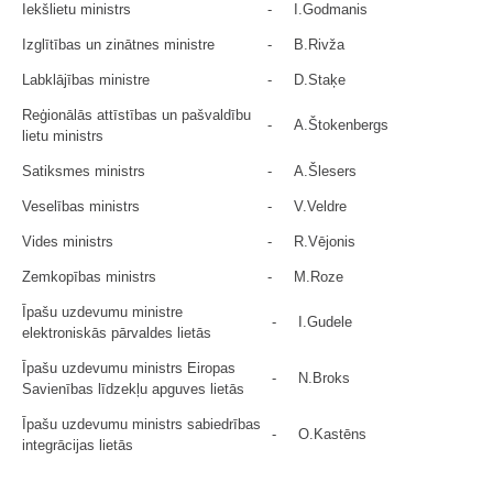
Iekšlietu ministrs
-
I.Godmanis
Izglītības un zinātnes ministre
-
B.Rivža
Labklājības ministre
-
D.Staķe
Reģionālās attīstības un pašvaldību
-
A.Štokenbergs
lietu ministrs
Satiksmes ministrs
-
A.Šlesers
Veselības ministrs
-
V.Veldre
Vides ministrs
-
R.Vējonis
Zemkopības ministrs
-
M.Roze
Īpašu uzdevumu ministre
-
I.Gudele
elektroniskās pārvaldes lietās
Īpašu uzdevumu ministrs Eiropas
-
N.Broks
Savienības līdzekļu apguves lietās
Īpašu uzdevumu ministrs sabiedrības
-
O.Kastēns
integrācijas lietās