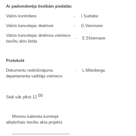
Ar padomdevēja tiesībām piedalās:
Valsts kontroliere
-
I.Sudraba
Valsts kancelejas direktore
-
G.Veismane
Valsts kancelejas direktora vietniece
-
E.Ektermane
tiesību aktu lietās
Protokolē
Dokumentu nodrošinājuma
-
L.Milenberga
departamenta vadītāja vietniece
00
Sēdi sāk plkst.12.
Ministru kabineta komitejā
atbalstītais tiesību akta projekts
___________________________