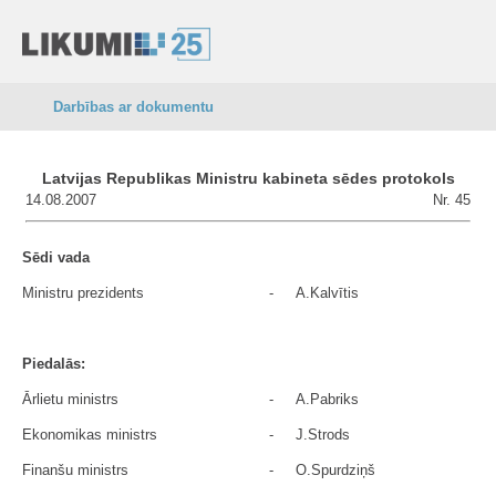
Darbības ar dokumentu
Latvijas Republikas Ministru kabineta sēdes protokols
14.08.2007
Nr. 45
Sēdi vada
Ministru prezidents
-
A.Kalvītis
Piedalās:
Ārlietu ministrs
-
A.Pabriks
Ekonomikas ministrs
-
J.Strods
Finanšu ministrs
-
O.Spurdziņš