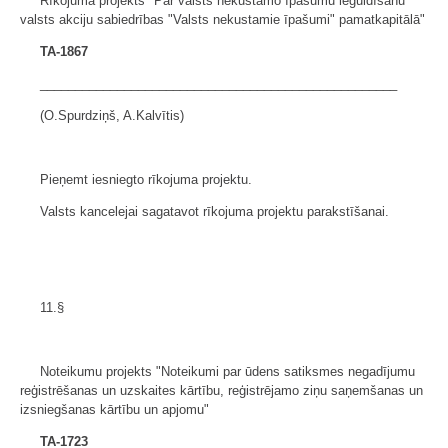
Rīkojuma projekts "Par valsts nekustamo īpašumu ieguldīšanu
valsts akciju sabiedrības "Valsts nekustamie īpašumi" pamatkapitālā"
TA-1867
___________________________________________________
(O.Spurdziņš, A.Kalvītis)
Pieņemt iesniegto rīkojuma projektu.
Valsts kancelejai sagatavot rīkojuma projektu parakstīšanai.
11.§
Noteikumu projekts "Noteikumi par ūdens satiksmes negadījumu
reģistrēšanas un uzskaites kārtību, reģistrējamo ziņu saņemšanas un
izsniegšanas kārtību un apjomu"
TA-1723