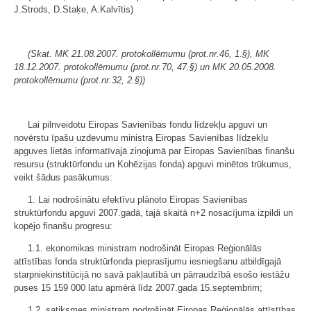
J.Strods, D.Staķe, A.Kalvītis)
(Skat. MK 21.08.2007. protokollēmumu (prot.nr.46, 1.§), MK
18.12.2007. protokollēmumu (prot.nr.70, 47.§) un MK 20.05.2008.
protokollēmumu (prot.nr.32, 2.§))
Lai pilnveidotu Eiropas Savienības fondu līdzekļu apguvi un
novērstu īpašu uzdevumu ministra Eiropas Savienības līdzekļu
apguves lietās informatīvajā ziņojumā par Eiropas Savienības finanšu
resursu (struktūrfondu un Kohēzijas fonda) apguvi minētos trūkumus,
veikt šādus pasākumus:
1. Lai nodrošinātu efektīvu plānoto Eiropas Savienības
struktūrfondu apguvi 2007.gadā, tajā skaitā n+2 nosacījuma izpildi un
kopējo finanšu progresu:
1.1. ekonomikas ministram nodrošināt Eiropas Reģionālās
attīstības fonda struktūrfonda pieprasījumu iesniegšanu atbildīgajā
starpniekinstitūcijā no savā pakļautībā un pārraudzībā esošo iestāžu
puses 15 159 000 latu apmērā līdz 2007.gada 15.septembrim;
1.2. satiksmes ministram nodrošināt Eiropas Reģionālās attīstības