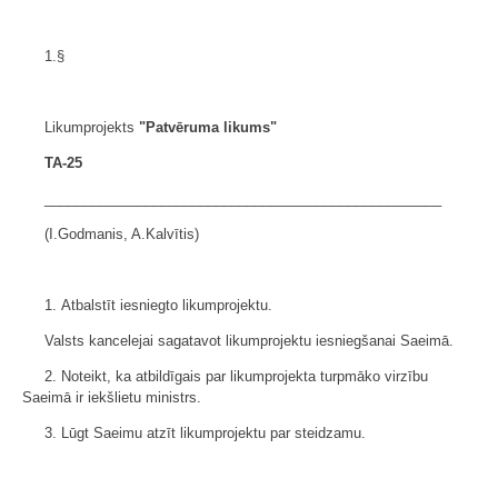
1.§
Likumprojekts
"Patvēruma likums"
TA-25
___________________________________________________
(I.Godmanis, A.Kalvītis)
1. Atbalstīt iesniegto likumprojektu.
Valsts kancelejai sagatavot likumprojektu iesniegšanai Saeimā.
2. Noteikt, ka atbildīgais par likumprojekta turpmāko virzību
Saeimā ir iekšlietu ministrs.
3. Lūgt Saeimu atzīt likumprojektu par steidzamu.