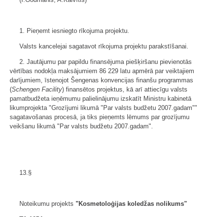
1. Pieņemt iesniegto rīkojuma projektu.
Valsts kancelejai sagatavot rīkojuma projektu parakstīšanai.
2. Jautājumu par papildu finansējuma piešķiršanu pievienotās
vērtības nodokļa maksājumiem 86 229 latu apmērā par veiktajiem
darījumiem, īstenojot Šengenas konvencijas finanšu programmas
(
Schengen Facility
) finansētos projektus, kā arī attiecīgu valsts
pamatbudžeta ieņēmumu palielinājumu izskatīt Ministru kabinetā
likumprojekta "Grozījumi likumā "Par valsts budžetu 2007.gadam""
sagatavošanas procesā, ja tiks pieņemts lēmums par grozījumu
veikšanu likumā "Par valsts budžetu 2007.gadam".
13.§
Noteikumu projekts
"Kosmetoloģijas koledžas nolikums"