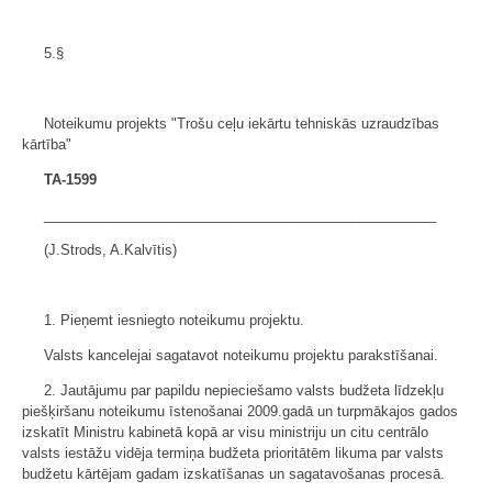
5.§
Noteikumu projekts "Trošu ceļu iekārtu tehniskās uzraudzības
kārtība"
TA-1599
___________________________________________________
(J.Strods, A.Kalvītis)
1. Pieņemt iesniegto noteikumu projektu.
Valsts kancelejai sagatavot noteikumu projektu parakstīšanai.
2. Jautājumu par papildu nepieciešamo valsts budžeta līdzekļu
piešķiršanu noteikumu īstenošanai 2009.gadā un turpmākajos gados
izskatīt Ministru kabinetā kopā ar visu ministriju un citu centrālo
valsts iestāžu vidēja termiņa budžeta prioritātēm likuma par valsts
budžetu kārtējam gadam izskatīšanas un sagatavošanas procesā.