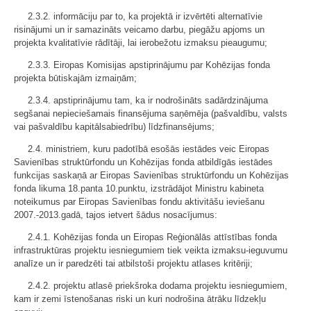
2.3.2. informāciju par to, ka projektā ir izvērtēti alternatīvie
risinājumi un ir samazināts veicamo darbu, piegāžu apjoms un
projekta kvalitatīvie rādītāji, lai ierobežotu izmaksu pieaugumu;
2.3.3. Eiropas Komisijas apstiprinājumu par Kohēzijas fonda
projekta būtiskajām izmaiņām;
2.3.4. apstiprinājumu tam, ka ir nodrošināts sadārdzinājuma
segšanai nepieciešamais finansējuma saņēmēja (pašvaldību, valsts
vai pašvaldību kapitālsabiedrību) līdzfinansējums;
2.4. ministriem, kuru padotībā esošās iestādes veic Eiropas
Savienības struktūrfondu un Kohēzijas fonda atbildīgās iestādes
funkcijas saskaņā ar Eiropas Savienības struktūrfondu un Kohēzijas
fonda likuma 18.panta 10.punktu, izstrādājot Ministru kabineta
noteikumus par Eiropas Savienības fondu aktivitāšu ieviešanu
2007.-2013.gadā, tajos ietvert šādus nosacījumus:
2.4.1. Kohēzijas fonda un Eiropas Reģionālās attīstības fonda
infrastruktūras projektu iesniegumiem tiek veikta izmaksu-ieguvumu
analīze un ir paredzēti tai atbilstoši projektu atlases kritēriji;
2.4.2. projektu atlasē priekšroka dodama projektu iesniegumiem,
kam ir zemi īstenošanas riski un kuri nodrošina ātrāku līdzekļu