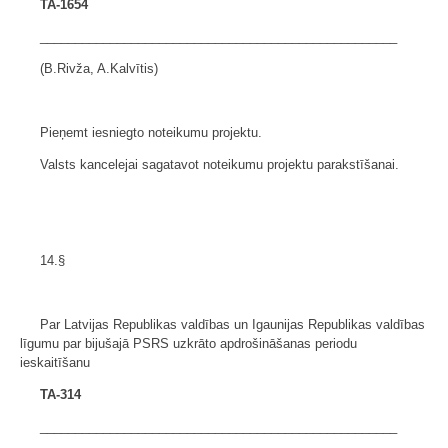
TA-1654
___________________________________________________
(B.Rivža, A.Kalvītis)
Pieņemt iesniegto noteikumu projektu.
Valsts kancelejai sagatavot noteikumu projektu parakstīšanai.
14.§
Par Latvijas Republikas valdības un Igaunijas Republikas valdības
līgumu par bijušajā PSRS uzkrāto apdrošināšanas periodu
ieskaitīšanu
TA-314
___________________________________________________