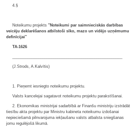
4.§
Noteikumu projekts
"Noteikumi par saimnieciskās darbības
veicēju deklarēšanos atbilstoši sīko, mazo un vidējo uzņēmumu
definīcijai"
TA-1626
___________________________________________________
(J.Strods, A.Kalvītis)
1. Pieņemt iesniegto noteikumu projektu.
Valsts kancelejai sagatavot noteikumu projektu parakstīšanai.
2. Ekonomikas ministrijai sadarbībā ar Finanšu ministriju izstrādāt
tiesību akta projektu par Ministru kabineta noteikumu izdošanai
nepieciešamā pilnvarojuma iekļaušanu valsts atbalsta sniegšanas
jomu regulējošā likumā.