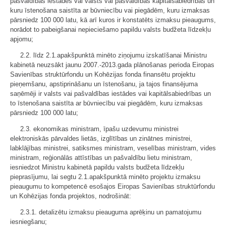
pašvaldības iestādes vai valsts vai pašvaldības kapitālsabiedrības un
kuru īstenošana saistīta ar būvniecību vai piegādēm, kuru izmaksas
pārsniedz 100 000 latu, kā arī kuros ir konstatēts izmaksu pieaugums,
norādot to pabeigšanai nepieciešamo papildu valsts budžeta līdzekļu
apjomu;
2.2. līdz 2.1.apakšpunktā minēto ziņojumu izskatīšanai Ministru
kabinetā neuzsākt jaunu 2007.-2013.gada plānošanas perioda Eiropas
Savienības struktūrfondu un Kohēzijas fonda finansētu projektu
pieņemšanu, apstiprināšanu un īstenošanu, ja tajos finansējuma
saņēmēji ir valsts vai pašvaldības iestādes vai kapitālsabiedrības un
to īstenošana saistīta ar būvniecību vai piegādēm, kuru izmaksas
pārsniedz 100 000 latu;
2.3. ekonomikas ministram, īpašu uzdevumu ministrei
elektroniskās pārvaldes lietās, izglītības un zinātnes ministrei,
labklājības ministrei, satiksmes ministram, veselības ministram, vides
ministram, reģionālās attīstības un pašvaldību lietu ministram,
iesniedzot Ministru kabinetā papildu valsts budžeta līdzekļu
pieprasījumu, lai segtu 2.1.apakšpunktā minēto projektu izmaksu
pieaugumu to kompetencē esošajos Eiropas Savienības struktūrfondu
un Kohēzijas fonda projektos, nodrošināt:
2.3.1. detalizētu izmaksu pieauguma aprēķinu un pamatojumu
iesniegšanu;