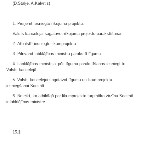
(D.Staķe, A.Kalvītis)
1. Pieņemt iesniegto rīkojuma projektu.
Valsts kancelejai sagatavot rīkojuma projektu parakstīšanai.
2. Atbalstīt iesniegto likumprojektu.
3. Pilnvarot labklājības ministru parakstīt līgumu.
4. Labklājības ministrijai pēc līguma parakstīšanas iesniegt to
Valsts kancelejā.
5. Valsts kancelejai sagatavot līgumu un likumprojektu
iesniegšanai Saeimā.
6. Noteikt, ka atbildīgā par likumprojekta turpmāko virzību Saeimā
ir labklājības ministre.
15.§