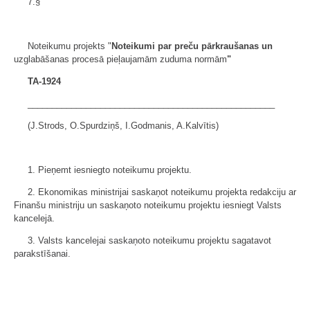
7.§
Noteikumu projekts "
Noteikumi par preču pārkraušanas un
uzglabāšanas procesā pieļaujamām zuduma normām
"
TA-1924
___________________________________________________
(J.Strods, O.Spurdziņš, I.Godmanis, A.Kalvītis)
1. Pieņemt iesniegto noteikumu projektu.
2. Ekonomikas ministrijai saskaņot noteikumu projekta redakciju ar
Finanšu ministriju un saskaņoto noteikumu projektu iesniegt Valsts
kancelejā.
3. Valsts kancelejai saskaņoto noteikumu projektu sagatavot
parakstīšanai.