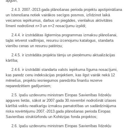
apguvi;
2.4.3. 2007.-2013.gada plānošanas perioda projektu apstiprināšana
un īstenošana notiek vairākos secīgos posmos, izlīdzinot laikā
veicamos iepirkumus, darbus un piegādes, vienlaikus aktivitātes
līmenī nodrošinot n+3 un n+2 nosacījumu izpildi;
2.4.4. ir izstrādātas ilgtermiņa programmas izmaksu plānošanai,
tajās ietverot vadlīnijas, resursu izcenojumu katalogus, standarta
vienību cenas un resursu patēriņu;
2.4.5. ir izstrādāta projekta tāmju un pieņēmumu aktualizācijas
kārtība;
2.4.6. ir izstrādāti standarta valsts iepirkuma līguma nosacījumi,
kas paredz cenu indeksācijas projektiem, kas ilgst vairāk nekā 12
mēnešus, projektu iesniegumos paredzēta finanšu rezerve
neparedzētiem gadījumiem;
2.5. īpašu uzdevumu ministram Eiropas Savienības līdzekļu
apguves lietās, sākot ar 2007.gada 30.novembri nodrošināt izlases
kārtībā veiktu neatkarīgu izmaksu pamatotības un sadārdzinājuma
riska novērtējumu 2007.-2013.gada plānošanas perioda Eiropas
Savienības struktūrfondu un Kohēzijas fonda projektos;
2.6. īpašu uzdevumu ministram Eiropas Savienības līdzekļu