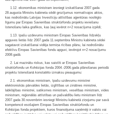
1.12. ekonomikas ministram iesniegt izskatīšanai 2007.gada
28.augusta Ministru kabineta sēdē grozījumus normatīvajos aktos,
kas nodrošinātu Latvijas Investīciju attīstības aģentūras noslēgto
līgumu par Eiropas Savienības struktūrfondu projektu ieviešanu
īstenošanu laika grafikos, kas ļauj ievērot n+2 nosacījuma izpildi;
1.13. īpašu uzdevumu ministram Eiropas Savienības līdzekļu
apguves lietās līdz 2007.gada 11.septembra Ministru kabineta sēdei
sagatavot izskatīšanai vidēja termiņa rīcības plānu, lai nodrošinātu
efektīvu Eiropas Savienības fondu apguvi, ievērojot n+2 nosacījumu
2008.gadā.
2. Lai mazinātu riskus, kas saistīti ar Eiropas Savienības
struktūrfondu un Kohēzijas fonda 2004.-2006.gada plānošanas periodā
projektu īstenošanā konstatēto izmaksu pieaugumu:
2.1. ekonomikas ministram, īpašu uzdevumu ministrei
elektroniskās pārvaldes lietās, izglītības un zinātnes ministrei,
labklājības ministrei, satiksmes ministram, veselības ministram, vides
ministram, reģionālās attīstības un pašvaldību lietu ministram līdz
2007.gada 30.novembrim iesniegt Ministru kabinetā ziņojumu par savā
kompetencē esošajiem Eiropas Savienības struktūrfondu un
Kohēzijas fonda projektiem, kuros finansējuma saņēmēji ir valsts vai