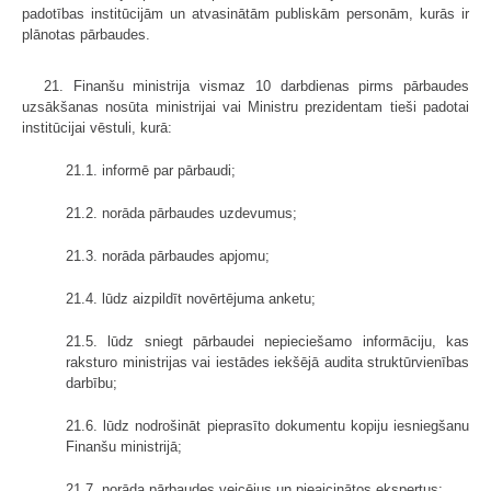
padotības institūcijām un atvasinātām publiskām personām, kurās ir
plānotas pārbaudes.
21. Finanšu ministrija vismaz 10 darbdienas pirms pārbaudes
uzsākšanas nosūta ministrijai vai Ministru prezidentam tieši padotai
institūcijai vēstuli, kurā:
21.1. informē par pārbaudi;
21.2. norāda pārbaudes uzdevumus;
21.3. norāda pārbaudes apjomu;
21.4. lūdz aizpildīt novērtējuma anketu;
21.5. lūdz sniegt pārbaudei nepieciešamo informāciju, kas
raksturo ministrijas vai iestādes iekšējā audita struktūrvienības
darbību;
21.6. lūdz nodrošināt pieprasīto dokumentu kopiju iesniegšanu
Finanšu ministrijā;
21.7. norāda pārbaudes veicējus un pieaicinātos ekspertus;