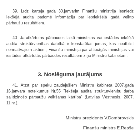
39. Līdz kārtējā gada 30.janvārim Finanšu ministrija iesniedz
Iekšējā audita padomē informāciju par iepriekšējā gadā veikto
pārbaužu rezultātiem.
40. Ja atkārtotas pārbaudes laikā ministrijas vai iestādes iekšējā
audita struktūrvienības darbībā ir konstatētas jomas, kas neatbilst
normatīvajiem aktiem, Finanšu ministrija par attiecīgās ministrijas vai
iestādes atkārtotās pārbaudes rezultātiem ziņo Ministru kabinetam.
3. Noslēguma jautājums
41. Atzīt par spēku zaudējušiem Ministru kabineta 2007.gada
16.janvāra noteikumus Nr.55 "Iekšējā audita struktūrvienību darba
salīdzinošo pārbaužu veikšanas kārtība" (Latvijas Vēstnesis, 2007,
11.nr.).
Ministru prezidents V.Dombrovskis
Finanšu ministrs E.Repše