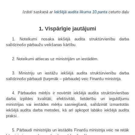
Izdoti saskaņā ar
Iekšējā audita likuma
10.panta
ceturto daļu
1. Vispārīgie jautājumi
1. Noteikumi nosaka iekšējā audita struktūrvienību darba
salīdzinošo pārbaužu veikšanas kārtību.
2. Noteikumi attiecas uz ministrijām un iestādēm.
3. Ministriju un iestāžu iekšējā audita struktūrvienību darba
salīdzinošo pārbaudi (turpmāk – pārbaude) veic Finanšu ministrija.
4. Pārbaudes mērķis ir novērtēt iekšējā audita struktūrvienības
darba izpildes kvalitāti, efektivitāti, lietderību un ieguldījumu
ministrijas vai iestādes mērķu sasniegšanā, salīdzināt izmantotās
iekšējā audita darba metodes, kā arī apkopot labāko iekšējā audita
praksi.
5. Pārbaudi ministrijās un iestādēs Finanšu ministrija veic ne retāk