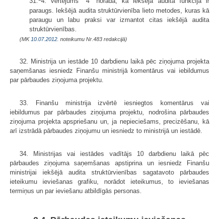
31.
4. vērtējums "4" norāda, ka iekšējā audita funkcija ir
paraugs. Iekšējā audita struktūrvienība lieto metodes, kuras kā
paraugu un labu praksi var izmantot citas iekšējā audita
struktūrvienības.
(MK
10.07.2012.
noteikumu Nr.483 redakcijā)
32. Ministrija un iestāde 10 darbdienu laikā pēc ziņojuma projekta
saņemšanas iesniedz Finanšu ministrijā komentārus vai iebildumus
par pārbaudes ziņojuma projektu.
33. Finanšu ministrija izvērtē iesniegtos komentārus vai
iebildumus par pārbaudes ziņojuma projektu, nodrošina pārbaudes
ziņojuma projekta apspriešanu un, ja nepieciešams, precizēšanu, kā
arī izstrādā pārbaudes ziņojumu un iesniedz to ministrijā un iestādē.
34. Ministrijas vai iestādes vadītājs 10 darbdienu laikā pēc
pārbaudes ziņojuma saņemšanas apstiprina un iesniedz Finanšu
ministrijai iekšējā audita struktūrvienības sagatavoto pārbaudes
ieteikumu ieviešanas grafiku, norādot ieteikumus, to ieviešanas
termiņus un par ieviešanu atbildīgās personas.