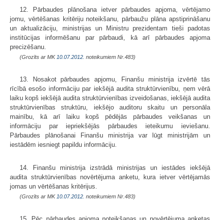
12. Pārbaudes plānošana ietver pārbaudes apjoma, vērtējamo
jomu, vērtēšanas kritēriju noteikšanu, pārbaužu plāna apstiprināšanu
un aktualizāciju, ministrijas un Ministru prezidentam tieši padotas
institūcijas informēšanu par pārbaudi, kā arī pārbaudes apjoma
precizēšanu.
(Grozīts ar MK
10.07.2012.
noteikumiem Nr.483)
13. Nosakot pārbaudes apjomu, Finanšu ministrija izvērtē tās
rīcībā esošo informāciju par iekšējā audita struktūrvienību, ņem vērā
laiku kopš iekšējā audita struktūrvienības izveidošanas, iekšējā audita
struktūrvienības struktūru, iekšējo auditoru skaitu un personāla
mainību, kā arī laiku kopš pēdējās pārbaudes veikšanas un
informāciju par iepriekšējās pārbaudes ieteikumu ieviešanu.
Pārbaudes plānošanai Finanšu ministrija var lūgt ministrijām un
iestādēm iesniegt papildu informāciju.
14. Finanšu ministrija izstrādā ministrijas un iestādes iekšējā
audita struktūrvienības novērtējuma anketu, kura ietver vērtējamās
jomas un vērtēšanas kritērijus.
(Grozīts ar MK
10.07.2012.
noteikumiem Nr.483)
15. Pēc pārbaudes apjoma noteikšanas un novērtējuma anketas