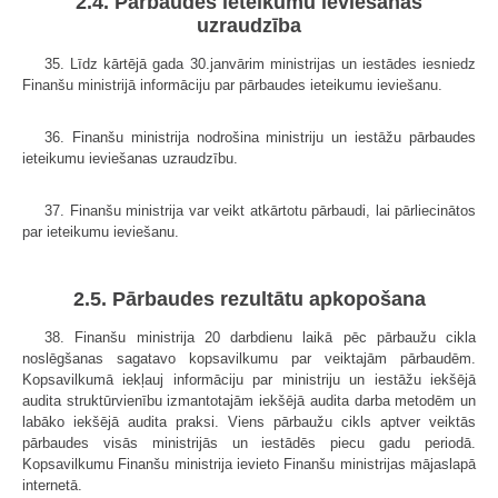
2.4. Pārbaudes ieteikumu ieviešanas
uzraudzība
35. Līdz kārtējā gada 30.janvārim ministrijas un iestādes iesniedz
Finanšu ministrijā informāciju par pārbaudes ieteikumu ieviešanu.
36. Finanšu ministrija nodrošina ministriju un iestāžu pārbaudes
ieteikumu ieviešanas uzraudzību.
37. Finanšu ministrija var veikt atkārtotu pārbaudi, lai pārliecinātos
par ieteikumu ieviešanu.
2.5. Pārbaudes rezultātu apkopošana
38. Finanšu ministrija 20 darbdienu laikā pēc pārbaužu cikla
noslēgšanas sagatavo kopsavilkumu par veiktajām pārbaudēm.
Kopsavilkumā iekļauj informāciju par ministriju un iestāžu iekšējā
audita struktūrvienību izmantotajām iekšējā audita darba metodēm un
labāko iekšējā audita praksi. Viens pārbaužu cikls aptver veiktās
pārbaudes visās ministrijās un iestādēs piecu gadu periodā.
Kopsavilkumu Finanšu ministrija ievieto Finanšu ministrijas mājaslapā
internetā.