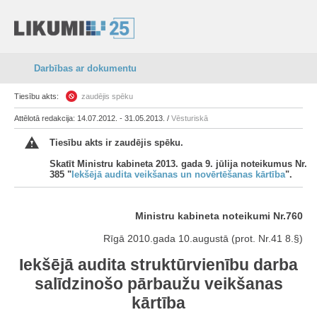
Darbības ar dokumentu
Tiesību akts:
zaudējis spēku
Attēlotā redakcija: 14.07.2012. - 31.05.2013. /
Vēsturiskā
Tiesību akts ir zaudējis spēku.
Skatīt Ministru kabineta 2013. gada 9. jūlija noteikumus Nr.
385 "
Iekšējā audita veikšanas un novērtēšanas kārtība
".
Ministru kabineta noteikumi Nr.760
Rīgā 2010.gada 10.augustā (prot. Nr.41 8.§)
Iekšējā audita struktūrvienību darba
salīdzinošo pārbaužu veikšanas
kārtība