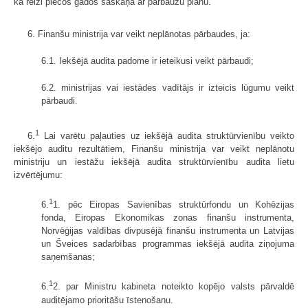
kā reizi piecos gados saskaņā ar pārbaužu plānu.
6. Finanšu ministrija var veikt neplānotas pārbaudes, ja:
6.1. Iekšējā audita padome ir ieteikusi veikt pārbaudi;
6.2. ministrijas vai iestādes vadītājs ir izteicis lūgumu veikt
pārbaudi.
1
6.
Lai varētu paļauties uz iekšējā audita struktūrvienību veikto
iekšējo auditu rezultātiem, Finanšu ministrija var veikt neplānotu
ministriju un iestāžu iekšējā audita struktūrvienību audita lietu
izvērtējumu:
1
6.
1. pēc Eiropas Savienības struktūrfondu un Kohēzijas
fonda, Eiropas Ekonomikas zonas finanšu instrumenta,
Norvēģijas valdības divpusējā finanšu instrumenta un Latvijas
un Šveices sadarbības programmas iekšējā audita ziņojuma
saņemšanas;
1
6.
2. par Ministru kabineta noteikto kopējo valsts pārvaldē
auditējamo prioritāšu īstenošanu.