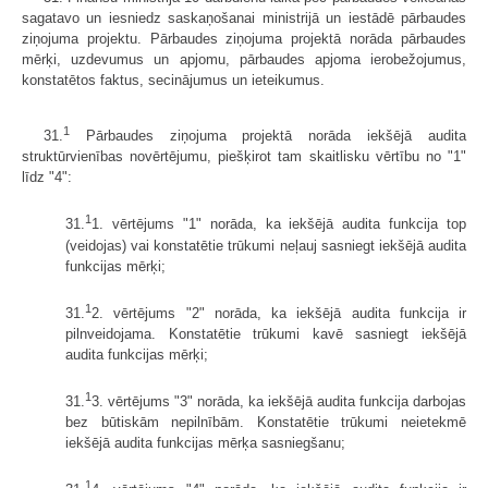
sagatavo un iesniedz saskaņošanai ministrijā un iestādē pārbaudes
ziņojuma projektu. Pārbaudes ziņojuma projektā norāda pārbaudes
mērķi, uzdevumus un apjomu, pārbaudes apjoma ierobežojumus,
konstatētos faktus, secinājumus un ieteikumus.
1
31.
Pārbaudes ziņojuma projektā norāda iekšējā audita
struktūrvienības novērtējumu, piešķirot tam skaitlisku vērtību no "1"
līdz "4":
1
31.
1. vērtējums "1" norāda, ka iekšējā audita funkcija top
(veidojas) vai konstatētie trūkumi neļauj sasniegt iekšējā audita
funkcijas mērķi;
1
31.
2. vērtējums "2" norāda, ka iekšējā audita funkcija ir
pilnveidojama. Konstatētie trūkumi kavē sasniegt iekšējā
audita funkcijas mērķi;
1
31.
3. vērtējums "3" norāda, ka iekšējā audita funkcija darbojas
bez būtiskām nepilnībām. Konstatētie trūkumi neietekmē
iekšējā audita funkcijas mērķa sasniegšanu;
1