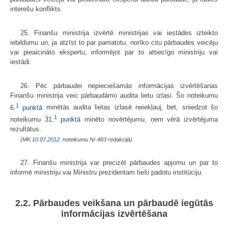
interešu konflikts.
25. Finanšu ministrija izvērtē ministrijas vai iestādes izteikto
iebildumu un, ja atzīst to par pamatotu, norīko citu pārbaudes veicēju
vai pieaicināto ekspertu, informējot par to attiecīgo ministriju vai
iestādi.
26. Pēc pārbaudei nepieciešamās informācijas izvērtēšanas
Finanšu ministrija veic pārbaudāmo audita lietu izlasi. Šo noteikumu
1
6.
punktā
minētās audita lietas izlasē neiekļauj, bet, sniedzot šo
1
noteikumu
31.
punktā
minēto novērtējumu, ņem vērā izvērtējuma
rezultātus.
(MK
10.07.2012.
noteikumu Nr.483 redakcijā)
27. Finanšu ministrija var precizēt pārbaudes apjomu un par to
informē ministriju vai Ministru prezidentam tieši padotu institūciju.
2.2. Pārbaudes veikšana un pārbaudē iegūtās
informācijas izvērtēšana