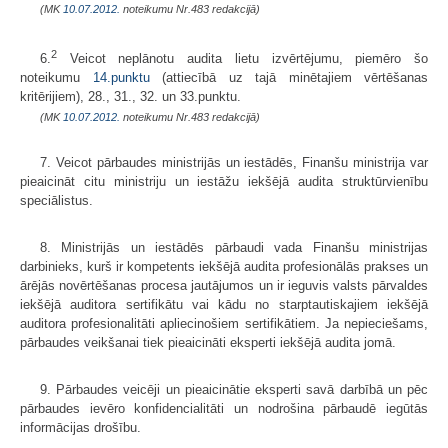
(MK
10.07.2012.
noteikumu Nr.483 redakcijā)
2
6.
Veicot neplānotu audita lietu izvērtējumu, piemēro šo
noteikumu
14.punktu
(attiecībā uz tajā minētajiem vērtēšanas
kritērijiem), 28., 31., 32. un 33.punktu.
(MK
10.07.2012.
noteikumu Nr.483 redakcijā)
7. Veicot pārbaudes ministrijās un iestādēs, Finanšu ministrija var
pieaicināt citu ministriju un iestāžu iekšējā audita struktūrvienību
speciālistus.
8. Ministrijās un iestādēs pārbaudi vada Finanšu ministrijas
darbinieks, kurš ir kompetents iekšējā audita profesionālās prakses un
ārējās novērtēšanas procesa jautājumos un ir ieguvis valsts pārvaldes
iekšējā auditora sertifikātu vai kādu no starptautiskajiem iekšējā
auditora profesionalitāti apliecinošiem sertifikātiem. Ja nepieciešams,
pārbaudes veikšanai tiek pieaicināti eksperti iekšējā audita jomā.
9. Pārbaudes veicēji un pieaicinātie eksperti savā darbībā un pēc
pārbaudes ievēro konfidencialitāti un nodrošina pārbaudē iegūtās
informācijas drošību.