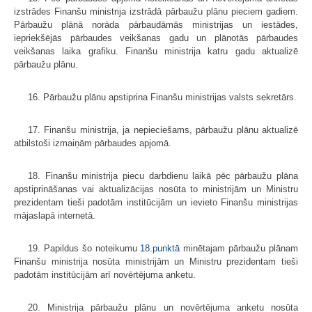
izstrādes Finanšu ministrija izstrādā pārbaužu plānu pieciem gadiem.
Pārbaužu plānā norāda pārbaudāmās ministrijas un iestādes,
iepriekšējās pārbaudes veikšanas gadu un plānotās pārbaudes
veikšanas laika grafiku. Finanšu ministrija katru gadu aktualizē
pārbaužu plānu.
16. Pārbaužu plānu apstiprina Finanšu ministrijas valsts sekretārs.
17. Finanšu ministrija, ja nepieciešams, pārbaužu plānu aktualizē
atbilstoši izmaiņām pārbaudes apjomā.
18. Finanšu ministrija piecu darbdienu laikā pēc pārbaužu plāna
apstiprināšanas vai aktualizācijas nosūta to ministrijām un Ministru
prezidentam tieši padotām institūcijām un ievieto Finanšu ministrijas
mājaslapā internetā.
19. Papildus šo noteikumu
18.punktā
minētajam pārbaužu plānam
Finanšu ministrija nosūta ministrijām un Ministru prezidentam tieši
padotām institūcijām arī novērtējuma anketu.
20. Ministrija pārbaužu plānu un novērtējuma anketu nosūta