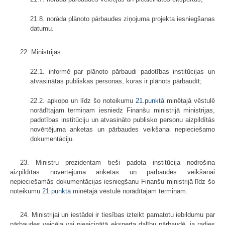
21.8. norāda plānoto pārbaudes ziņojuma projekta iesniegšanas
datumu.
22. Ministrijas:
22.1. informē par plānoto pārbaudi padotības institūcijas un
atvasinātas publiskas personas, kuras ir plānots pārbaudīt;
22.2. apkopo un līdz šo noteikumu
21.punktā
minētajā vēstulē
norādītajam termiņam iesniedz Finanšu ministrijā ministrijas,
padotības institūciju un atvasināto publisko personu aizpildītās
novērtējuma anketas un pārbaudes veikšanai nepieciešamo
dokumentāciju.
23. Ministru prezidentam tieši padota institūcija nodrošina
aizpildītas novērtējuma anketas un pārbaudes veikšanai
nepieciešamās dokumentācijas iesniegšanu Finanšu ministrijā līdz šo
noteikumu
21.punktā
minētajā vēstulē norādītajam termiņam.
24. Ministrijai un iestādei ir tiesības izteikt pamatotu iebildumu par
pārbaudes veicēja vai pieaicinātā eksperta dalību pārbaudē, ja radies