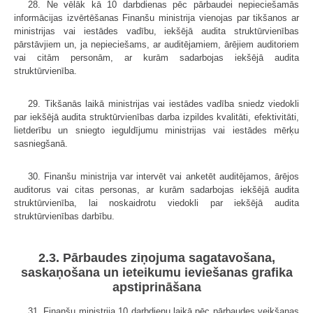
28. Ne vēlāk kā 10 darbdienas pēc pārbaudei nepieciešamās
informācijas izvērtēšanas Finanšu ministrija vienojas par tikšanos ar
ministrijas vai iestādes vadību, iekšējā audita struktūrvienības
pārstāvjiem un, ja nepieciešams, ar auditējamiem, ārējiem auditoriem
vai citām personām, ar kurām sadarbojas iekšējā audita
struktūrvienība.
29. Tikšanās laikā ministrijas vai iestādes vadība sniedz viedokli
par iekšējā audita struktūrvienības darba izpildes kvalitāti, efektivitāti,
lietderību un sniegto ieguldījumu ministrijas vai iestādes mērķu
sasniegšanā.
30. Finanšu ministrija var intervēt vai anketēt auditējamos, ārējos
auditorus vai citas personas, ar kurām sadarbojas iekšējā audita
struktūrvienība, lai noskaidrotu viedokli par iekšējā audita
struktūrvienības darbību.
2.3. Pārbaudes ziņojuma sagatavošana,
saskaņošana un ieteikumu ieviešanas grafika
apstiprināšana
31. Finanšu ministrija 10 darbdienu laikā pēc pārbaudes veikšanas