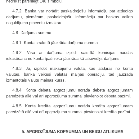
nedrīkst pārsniegt 140 simbolu.
4.7.2. Banka var norādīt paskaidrojošu informāciju par attiecīgo
darījumu, piemēram, paskaidrojošu informāciju par bankas veikto
noguldījuma procentu izmaksu.
4.8. Darījuma summa
4.8.1. Konta izrakstā jāuzrāda darījuma summa.
4.8.2. Visa ar darījuma izpildi saistītā komisijas naudas
iekasēšana no konta īpašnieka jāuzrāda kā atsevišķs darījums.
4.8.3. Ja, izpildot maksājumu valūtā, kas atšķiras no konta
valūtas, banka veikusi valūtas maiņas operāciju, tad jāuzrāda
izmantotais valūtu maiņas kurss.
4.8.4. Konta debeta apgrozījumu norāda debeta apgrozījumam
paredzētā ailē vai arī apgrozījuma summai pievienojot debeta pazīmi.
4.8.5. Konta kredīta apgrozījumu norāda kredīta apgrozījumam
paredzētā ailē vai arī apgrozījuma summai pievienojot kredīta pazīmi.
5. APGROZĪJUMA KOPSUMMA UN BEIGU ATLIKUMS