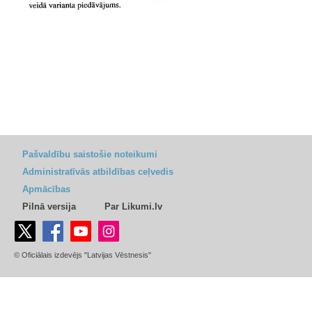
Pašvaldību saistošie noteikumi
Administratīvās atbildības ceļvedis
Apmācības
Pilnā versija
Par Likumi.lv
© Oficiālais izdevējs "Latvijas Vēstnesis"