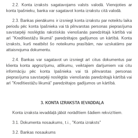
2.2. Konta izraksts sagatavojams valsts valodā. Vienojoties ar
konta īpašnieku, banka var sagatavot konta izrakstu citā valodā.
2.3. Bankas pienākums ir izsniegt konta izrakstu par noteiktu laika
periodu pēc konta īpašnieka vai tā pilnvarotas personas pieprasījuma
savstarpēji noslēgtās rakstiskās vienošanās paredzētajā kārtībā vai
arī "Kredītiestāžu likumā" paredzētajos gadījumos un kārtībā. Konta
izraksts, kurš neatbilst šo noteikumu prasībām, nav uzskatāms par
attaisnojuma dokumentu.
2.4. Bankas var sagatavot un izsniegt arī citus dokumentus par
klienta konta apgrozījumu, atlikumu, veiktajiem darījumiem vai citu
informāciju pēc konta īpašnieka vai tā pilnvarotas personas
pieprasījuma savstarpēji noslēgtās vienošanās paredzētajā kārtībā vai
arī "Kredītiestāžu likumā" paredzētajos gadījumos un kārtībā.
3. KONTA IZRAKSTA IEVADDAĻA
Konta izraksta ievaddaļā jābūt norādītiem šādiem rekvizītiem.
3.1. Dokumenta nosaukums, t.i., "Konta izraksts"
3.2. Bankas nosaukums