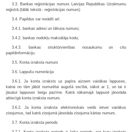
3.3. Bankas reģistrācijas numurs Latvijas Republikas Uzņēmumu
reģistrā (tālāk tekstā - reģistrācijas numurs)
3.4. Papildus var norādīt arī:
3.4.1. bankas adresi un tālruņa numuru;
3.4.2. bankas nodokļu maksātāja kodu;
3.4.3. bankas struktūrvienības nosaukumu un citu
papildinformāciju.
3.5. Konta izraksta numurs
3.6. Lappušu numerācija
3.6.1. Ja konta izraksts uz papīra aizņem vairākas lappuses,
katrai no tām jābūt numurētai augošā secībā, sākot ar 1, un tai ir
jāsatur lappuses beigu pazīme. Katrā nākamajā lappusē jānorāda
attiecīgā konta izraksta numurs.
3.6.2. Ja konta izraksta elektroniskais veids ietver vairākus
ziņojumus, tad katrā ziņojumā jānorāda ziņojuma kārtas numurs.
3.7. Konta izraksta periods
3.7.1. Konta izraksta periods ir laika periods, par kuru izraksts