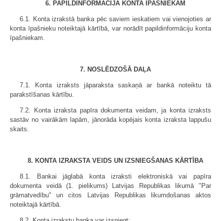
6. PAPILDINFORMĀCIJA KONTA ĪPAŠNIEKAM
6.1. Konta izrakstā banka pēc saviem ieskatiem vai vienojoties ar
konta īpašnieku noteiktajā kārtībā, var norādīt papildinformāciju konta
īpašniekam.
7. NOSLĒDZOŠĀ DAĻA
7.1. Konta izraksts jāparaksta saskaņā ar bankā noteiktu tā
parakstīšanas kārtību.
7.2. Konta izraksta papīra dokumenta veidam, ja konta izraksts
sastāv no vairākām lapām, jānorāda kopējais konta izraksta lappušu
skaits.
8. KONTA IZRAKSTA VEIDS UN IZSNIEGŠANAS KĀRTĪBA
8.1. Bankai jāglabā konta izraksti elektroniskā vai papīra
dokumenta veidā (1. pielikums) Latvijas Republikas likumā "Par
grāmatvedību" un citos Latvijas Republikas likumdošanas aktos
noteiktajā kārtībā.
8.2. Konta izrakstu banka var izsniegt: