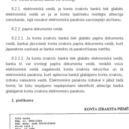
8.2.1. elektroniskā veidā, ja konta izraksts bankā tiek glabāts
elektroniskā veidā un ja ar konta īpašnieku noslēgta attiecīga
vienošanās, tajā nosakot elektroniskā paraksta savstarpējo atzīšanu;
8.2.2. papīra dokumenta veidā.
8.2.2.1. Ja konta izraksts bankā tiek glabāts papīra dokumenta
veidā, bankai jāizsniedz konta izraksts papīra dokumenta veidā, kurš
jāparaksta saskaņā ar bankā noteiktu tā parakstīšanas kārtību.
8.2.2.2. Ja konta izraksts bankā tiek glabāts elektroniskā veidā,
banka to var izsniegt papīra dokumenta veidā, norādot visus
elektroniskā veidā sagatavotā konta izraksta rekvizītus un tā
elektroniskā paraksta, kurš apliecina bankā glabājamo konta izrakstu,
izdruku salasāmā veidā. Elektroniskā paraksta izdrukai ir jābūt tādā
formā, lai būtu iespējams nepārprotami identificēt attiecīgo bankā
glabājamā konta izraksta elektronisko parakstu.
1. pielikums