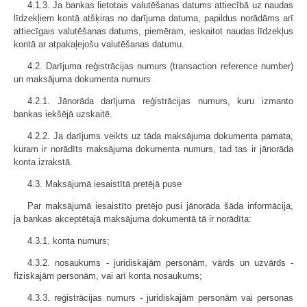
4.1.3. Ja bankas lietotais valutēšanas datums attiecībā uz naudas
līdzekļiem kontā atšķiras no darījuma datuma, papildus norādāms arī
attiecīgais valutēšanas datums, piemēram, ieskaitot naudas līdzekļus
kontā ar atpakaļejošu valutēšanas datumu.
4.2. Darījuma reģistrācijas numurs (transaction reference number)
un maksājuma dokumenta numurs
4.2.1. Jānorāda darījuma reģistrācijas numurs, kuru izmanto
bankas iekšējā uzskaitē.
4.2.2. Ja darījums veikts uz tāda maksājuma dokumenta pamata,
kuram ir norādīts maksājuma dokumenta numurs, tad tas ir jānorāda
konta izrakstā.
4.3. Maksājumā iesaistītā pretējā puse
Par maksājumā iesaistīto pretējo pusi jānorāda šāda informācija,
ja bankas akceptētajā maksājuma dokumentā tā ir norādīta:
4.3.1. konta numurs;
4.3.2. nosaukums - juridiskajām personām, vārds un uzvārds -
fiziskajām personām, vai arī konta nosaukums;
4.3.3. reģistrācijas numurs - juridiskajām personām vai personas