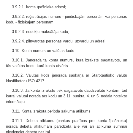
3.9.2.1. konta īpašnieka adresi;
3.9.2.2. reģistrācijas numuru - juridiskajām personām vai personas
kodu - fiziskajām personām;
3.9.2.3. nodokļu maksātāja kodu;
3.9.2.4. pilnvarotās personas vārdu, uzvārdu un adresi.
3.10. Konta numurs un valūtas kods
3.10.1. Jānorāda tā konta numurs, kura izraksts sagatavots, un
tās valūtas kods, kurā konts atvērts.
3.10.2. Valūtas kods jānorāda saskaņā ar Starptautisko valūtu
klasifikatoru ISO 4217.
3.10.3. Ja konta izraksts tiek sagatavots daudzvalūtu kontam, tad
katrai valūtai norāda tās kodu un 3.11. punktā, 4. un 5. nodaļā noteikto
informāciju.
3.11. Konta izraksta perioda sākuma atlikums
3.11.1. Debeta atlikumu (bankas prasības pret konta īpašnieku)
norāda debeta atlikumam paredzētā ailē vai arī atlikuma summai
pievienojot debeta pazīmi.