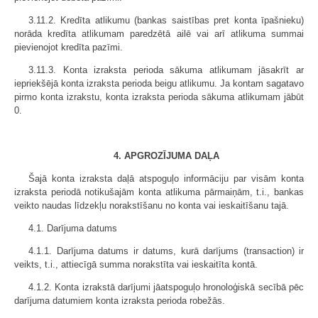
3.11.2. Kredīta atlikumu (bankas saistības pret konta īpašnieku)
norāda kredīta atlikumam paredzētā ailē vai arī atlikuma summai
pievienojot kredīta pazīmi.
3.11.3. Konta izraksta perioda sākuma atlikumam jāsakrīt ar
iepriekšējā konta izraksta perioda beigu atlikumu. Ja kontam sagatavo
pirmo konta izrakstu, konta izraksta perioda sākuma atlikumam jābūt
0.
4. APGROZĪJUMA DAĻA
Šajā konta izraksta daļā atspoguļo informāciju par visām konta
izraksta periodā notikušajām konta atlikuma pārmaiņām, t.i., bankas
veikto naudas līdzekļu norakstīšanu no konta vai ieskaitīšanu tajā.
4.1. Darījuma datums
4.1.1. Darījuma datums ir datums, kurā darījums (transaction) ir
veikts, t.i., attiecīgā summa norakstīta vai ieskaitīta kontā.
4.1.2. Konta izrakstā darījumi jāatspoguļo hronoloģiskā secībā pēc
darījuma datumiem konta izraksta perioda robežās.