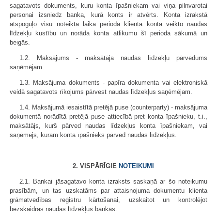
sagatavots dokuments, kuru konta īpašniekam vai viņa pilnvarotai
personai izsniedz banka, kurā konts ir atvērts. Konta izrakstā
atspoguļo visu noteiktā laika periodā klienta kontā veikto naudas
līdzekļu kustību un norāda konta atlikumu šī perioda sākumā un
beigās.
1.2. Maksājums - maksātāja naudas līdzekļu pārvedums
saņēmējam.
1.3. Maksājuma dokuments - papīra dokumenta vai elektroniskā
veidā sagatavots rīkojums pārvest naudas līdzekļus saņēmējam.
1.4. Maksājumā iesaistītā pretējā puse (counterparty) - maksājuma
dokumentā norādītā pretējā puse attiecībā pret konta īpašnieku, t.i.,
maksātājs, kurš pārved naudas līdzekļus konta īpašniekam, vai
saņēmējs, kuram konta īpašnieks pārved naudas līdzekļus.
2. VISPĀRĪGIE
NOTEIKUMI
2.1. Bankai jāsagatavo konta izraksts saskaņā ar šo noteikumu
prasībām, un tas uzskatāms par attaisnojuma dokumentu klienta
grāmatvedības reģistru kārtošanai, uzskaitot un kontrolējot
bezskaidras naudas līdzekļus bankās.