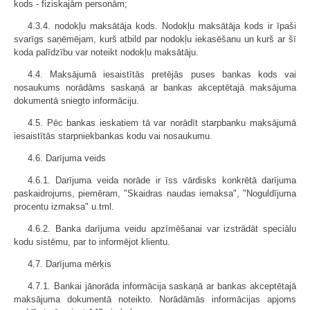
kods - fiziskajām personām;
4.3.4. nodokļu maksātāja kods. Nodokļu maksātāja kods ir īpaši
svarīgs saņēmējam, kurš atbild par nodokļu iekasēšanu un kurš ar šī
koda palīdzību var noteikt nodokļu maksātāju.
4.4. Maksājumā iesaistītās pretējās puses bankas kods vai
nosaukums norādāms saskaņā ar bankas akceptētajā maksājuma
dokumentā sniegto informāciju.
4.5. Pēc bankas ieskatiem tā var norādīt starpbanku maksājumā
iesaistītās starpniekbankas kodu vai nosaukumu.
4.6. Darījuma veids
4.6.1. Darījuma veida norāde ir īss vārdisks konkrētā darījuma
paskaidrojums, piemēram, "Skaidras naudas iemaksa", "Noguldījuma
procentu izmaksa" u.tml.
4.6.2. Banka darījuma veidu apzīmēšanai var izstrādāt speciālu
kodu sistēmu, par to informējot klientu.
4.7. Darījuma mērķis
4.7.1. Bankai jānorāda informācija saskaņā ar bankas akceptētajā
maksājuma dokumentā noteikto. Norādāmās informācijas apjoms