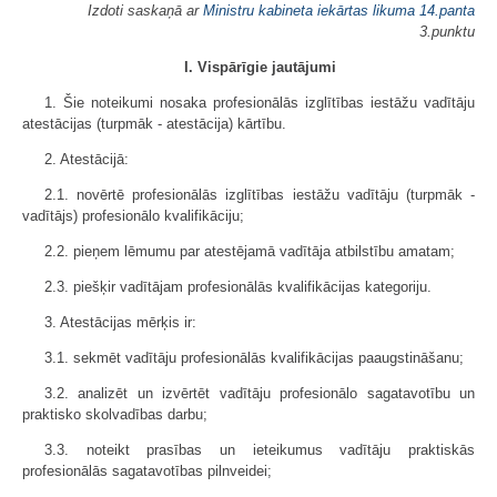
Izdoti saskaņā ar
Ministru kabineta iekārtas likuma
14.panta
3.punktu
I. Vispārīgie jautājumi
1. Šie noteikumi nosaka profesionālās izglītības iestāžu vadītāju
atestācijas (turpmāk - atestācija) kārtību.
2. Atestācijā:
2.1. novērtē profesionālās izglītības iestāžu vadītāju (turpmāk -
vadītājs) profesionālo kvalifikāciju;
2.2. pieņem lēmumu par atestējamā vadītāja atbilstību amatam;
2.3. piešķir vadītājam profesionālās kvalifikācijas kategoriju.
3. Atestācijas mērķis ir:
3.1. sekmēt vadītāju profesionālās kvalifikācijas paaugstināšanu;
3.2. analizēt un izvērtēt vadītāju profesionālo sagatavotību un
praktisko skolvadības darbu;
3.3. noteikt prasības un ieteikumus vadītāju praktiskās
profesionālās sagatavotības pilnveidei;