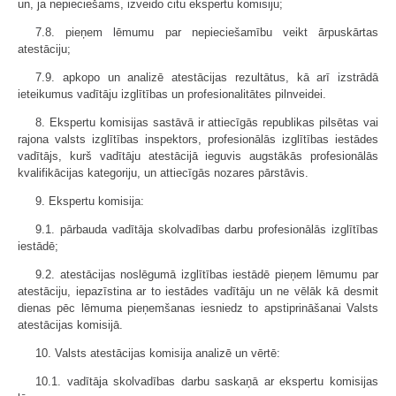
un, ja nepieciešams, izveido citu ekspertu komisiju;
7.8. pieņem lēmumu par nepieciešamību veikt ārpuskārtas
atestāciju;
7.9. apkopo un analizē atestācijas rezultātus, kā arī izstrādā
ieteikumus vadītāju izglītības un profesionalitātes pilnveidei.
8. Ekspertu komisijas sastāvā ir attiecīgās republikas pilsētas vai
rajona valsts izglītības inspektors, profesionālās izglītības iestādes
vadītājs, kurš vadītāju atestācijā ieguvis augstākās profesionālās
kvalifikācijas kategoriju, un attiecīgās nozares pārstāvis.
9. Ekspertu komisija:
9.1. pārbauda vadītāja skolvadības darbu profesionālās izglītības
iestādē;
9.2. atestācijas noslēgumā izglītības iestādē pieņem lēmumu par
atestāciju, iepazīstina ar to iestādes vadītāju un ne vēlāk kā desmit
dienas pēc lēmuma pieņemšanas iesniedz to apstiprināšanai Valsts
atestācijas komisijā.
10. Valsts atestācijas komisija analizē un vērtē:
10.1. vadītāja skolvadības darbu saskaņā ar ekspertu komisijas