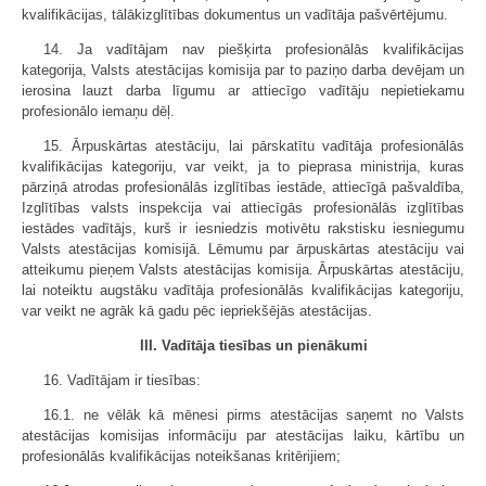
kvalifikācijas, tālākizglītības dokumentus un vadītāja pašvērtējumu.
14. Ja vadītājam nav piešķirta profesionālās kvalifikācijas
kategorija, Valsts atestācijas komisija par to paziņo darba devējam un
ierosina lauzt darba līgumu ar attiecīgo vadītāju nepietiekamu
profesionālo iemaņu dēļ.
15. Ārpuskārtas atestāciju, lai pārskatītu vadītāja profesionālās
kvalifikācijas kategoriju, var veikt, ja to pieprasa ministrija, kuras
pārziņā atrodas profesionālās izglītības iestāde, attiecīgā pašvaldība,
Izglītības valsts inspekcija vai attiecīgās profesionālās izglītības
iestādes vadītājs, kurš ir iesniedzis motivētu rakstisku iesniegumu
Valsts atestācijas komisijā. Lēmumu par ārpuskārtas atestāciju vai
atteikumu pieņem Valsts atestācijas komisija. Ārpuskārtas atestāciju,
lai noteiktu augstāku vadītāja profesionālās kvalifikācijas kategoriju,
var veikt ne agrāk kā gadu pēc iepriekšējās atestācijas.
III. Vadītāja tiesības un pienākumi
16. Vadītājam ir tiesības:
16.1. ne vēlāk kā mēnesi pirms atestācijas saņemt no Valsts
atestācijas komisijas informāciju par atestācijas laiku, kārtību un
profesionālās kvalifikācijas noteikšanas kritērijiem;