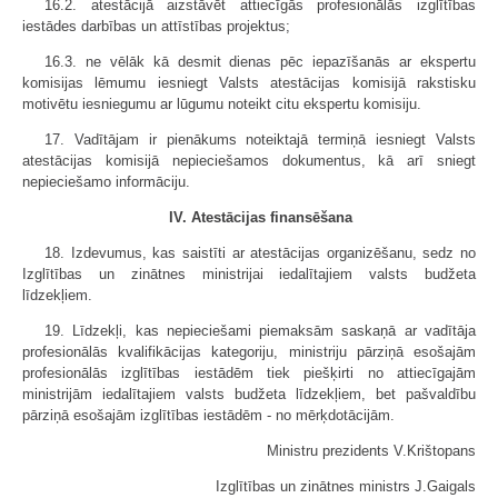
16.2. atestācijā aizstāvēt attiecīgās profesionālās izglītības
iestādes darbības un attīstības projektus;
16.3. ne vēlāk kā desmit dienas pēc iepazīšanās ar ekspertu
komisijas lēmumu iesniegt Valsts atestācijas komisijā rakstisku
motivētu iesniegumu ar lūgumu noteikt citu ekspertu komisiju.
17. Vadītājam ir pienākums noteiktajā termiņā iesniegt Valsts
atestācijas komisijā nepieciešamos dokumentus, kā arī sniegt
nepieciešamo informāciju.
IV. Atestācijas finansēšana
18. Izdevumus, kas saistīti ar atestācijas organizēšanu, sedz no
Izglītības un zinātnes ministrijai iedalītajiem valsts budžeta
līdzekļiem.
19. Līdzekļi, kas nepieciešami piemaksām saskaņā ar vadītāja
profesionālās kvalifikācijas kategoriju, ministriju pārziņā esošajām
profesionālās izglītības iestādēm tiek piešķirti no attiecīgajām
ministrijām iedalītajiem valsts budžeta līdzekļiem, bet pašvaldību
pārziņā esošajām izglītības iestādēm - no mērķdotācijām.
Ministru prezidents V.Krištopans
Izglītības un zinātnes ministrs J.Gaigals