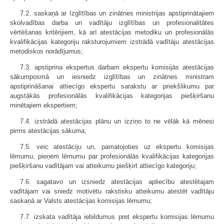
7.2. saskaņā ar Izglītības un zinātnes ministrijas apstiprinātajiem
skolvadības darba un vadītāju izglītības un profesionalitātes
vērtēšanas kritērijiem, kā arī atestācijas metodiku un profesionālās
kvalifikācijas kategoriju raksturojumiem izstrādā vadītāju atestācijas
metodiskos norādījumus;
7.3. apstiprina ekspertus darbam ekspertu komisijās atestācijas
sākumposmā un iesniedz izglītības un zinātnes ministram
apstiprināšanai attiecīgo ekspertu sarakstu ar priekšlikumu par
augstākās profesionālās kvalifikācijas kategorijas piešķiršanu
minētajiem ekspertiem;
7.4. izstrādā atestācijas plānu un izziņo to ne vēlāk kā mēnesi
pirms atestācijas sākuma;
7.5. veic atestāciju un, pamatojoties uz ekspertu komisijas
lēmumu, pieņem lēmumu par profesionālās kvalifikācijas kategorijas
piešķiršanu vadītājam vai atteikumu piešķirt attiecīgo kategoriju;
7.6. sagatavo un izsniedz atestācijas apliecību atestētajam
vadītājam vai sniedz motivētu rakstisku atteikumu atestēt vadītāju
saskaņā ar Valsts atestācijas komisijas lēmumu;
7.7. izskata vadītāja iebildumus pret ekspertu komisijas lēmumu