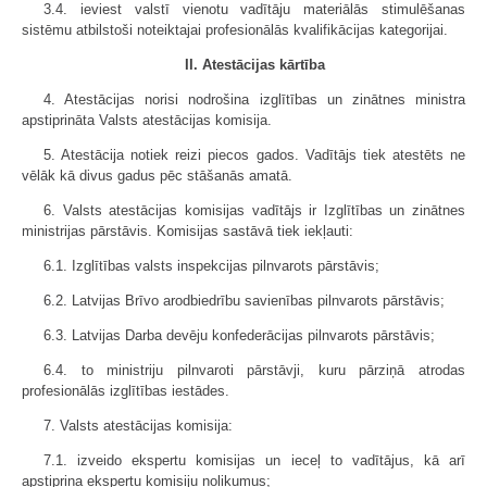
3.4. ieviest valstī vienotu vadītāju materiālās stimulēšanas
sistēmu atbilstoši noteiktajai profesionālās kvalifikācijas kategorijai.
II. Atestācijas kārtība
4. Atestācijas norisi nodrošina izglītības un zinātnes ministra
apstiprināta Valsts atestācijas komisija.
5. Atestācija notiek reizi piecos gados. Vadītājs tiek atestēts ne
vēlāk kā divus gadus pēc stāšanās amatā.
6. Valsts atestācijas komisijas vadītājs ir Izglītības un zinātnes
ministrijas pārstāvis. Komisijas sastāvā tiek iekļauti:
6.1. Izglītības valsts inspekcijas pilnvarots pārstāvis;
6.2. Latvijas Brīvo arodbiedrību savienības pilnvarots pārstāvis;
6.3. Latvijas Darba devēju konfederācijas pilnvarots pārstāvis;
6.4. to ministriju pilnvaroti pārstāvji, kuru pārziņā atrodas
profesionālās izglītības iestādes.
7. Valsts atestācijas komisija:
7.1. izveido ekspertu komisijas un ieceļ to vadītājus, kā arī
apstiprina ekspertu komisiju nolikumus;