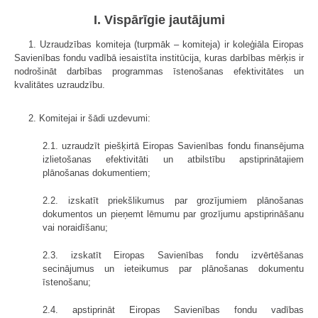
I. Vispārīgie jautājumi
1. Uzraudzības komiteja (turpmāk – komiteja) ir koleģiāla Eiropas
Savienības fondu vadībā iesaistīta institūcija, kuras darbības mērķis ir
nodrošināt darbības programmas īstenošanas efektivitātes un
kvalitātes uzraudzību.
2. Komitejai ir šādi uzdevumi:
2.1. uzraudzīt piešķirtā Eiropas Savienības fondu finansējuma
izlietošanas efektivitāti un atbilstību apstiprinātajiem
plānošanas dokumentiem;
2.2. izskatīt priekšlikumus par grozījumiem plānošanas
dokumentos un pie­ņemt lēmumu par grozījumu apstiprināšanu
vai noraidīšanu;
2.3. izskatīt Eiropas Savienības fondu izvērtēšanas
secinājumus un ietei­kumus par plānošanas dokumentu
īstenošanu;
2.4. apstiprināt Eiropas Savienības fondu vadības