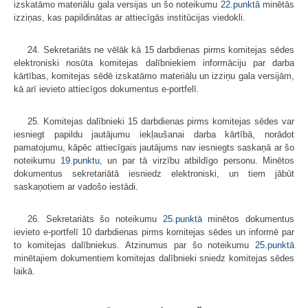
izskatāmo materiālu gala versijas un šo noteikumu
22.punktā
minētās
izziņas, kas papildinātas ar attiecīgās institūcijas viedokli.
24. Sekretariāts ne vēlāk kā 15 darbdienas pirms komitejas sēdes
elektroniski nosūta komitejas dalībniekiem informāciju par darba
kārtības, komi­tejas sēdē izskatāmo materiālu un izziņu gala versijām,
kā arī ievieto attiecīgos dokumentus e-portfelī.
25. Komitejas dalībnieki 15 darbdienas pirms komitejas sēdes var
iesniegt papildu jautājumu iekļaušanai darba kārtībā, norādot
pamatojumu, kāpēc attiecīgais jautājums nav iesniegts saskaņā ar šo
noteikumu
19.punktu
, un par tā virzību atbildīgo personu. Minētos
dokumentus sekretariātā iesniedz elektroniski, un tiem jābūt
saskaņotiem ar vadošo iestādi.
26. Sekretariāts šo noteikumu
25.punktā
minētos dokumentus
ievieto e-portfelī 10 darbdienas pirms komitejas sēdes un informē par
to komitejas dalībniekus. Atzinumus par šo noteikumu
25.punktā
minētajiem dokumentiem komitejas dalībnieki sniedz komitejas sēdes
laikā.