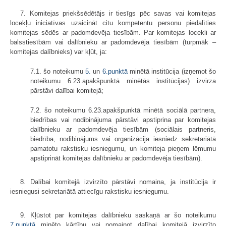
7. Komitejas priekšsēdētājs ir tiesīgs pēc savas vai komitejas
locekļu ini­ciatīvas uzai­cināt citu kompetentu personu piedalīties
komitejas sēdēs ar padom­devēja tiesībām. Par komitejas locekli ar
balsstiesībām vai dalībnieku ar padomdevēja tiesībām (turpmāk –
komitejas dalībnieks) var kļūt, ja:
7.1. šo noteikumu
5.
un
6.punktā
minētā institūcija (izņemot šo
noteikumu 6.23.apakšpunktā minētās institūcijas) izvirza
pārstāvi dalībai komitejā;
7.2. šo noteikumu 6.23.apakšpunktā minētā sociālā partnera,
biedrības vai nodi­binājuma pārstāvi apstiprina par komitejas
dalībnieku ar padomdevēja tie­sībām (sociālais partneris,
biedrība, nodibinājums vai organizācija iesniedz sek­re­ta­riātā
pamatotu rakstisku iesniegumu, un komiteja pieņem lēmumu
apstip­rināt komitejas dalībnieku ar padomdevēja tiesībām).
8. Dalībai komitejā izvirzīto pārstāvi nomaina, ja institūcija ir
iesniegusi sekretariātā attiecīgu rakstisku iesniegumu.
9. Kļūstot par komitejas dalībnieku saskaņā ar šo noteikumu
7.punktā
minēto kārtību vai nomainot dalībai komitejā izvirzīto