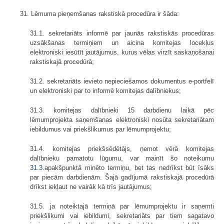
31. Lēmuma pieņemšanas rakstiskā procedūra ir šāda:
31.1. sekretariāts informē par jaunās rakstiskās procedūras
uzsākšanas termiņiem un aicina komitejas locekļus
elektroniski iesūtīt jautājumus, kurus vēlas virzīt saskaņošanai
rakstiskajā procedūrā;
31.2. sekretariāts ievieto nepieciešamos dokumentus e-portfelī
un elektroniski par to informē komitejas dalībniekus;
31.3. komitejas dalībnieki 15 darbdienu laikā pēc
lēmumprojekta saņemšanas elektroniski nosūta sekretariātam
iebildumus vai priekšlikumus par lēmumprojektu;
31.4. komitejas priekšsēdētājs, ņemot vērā komitejas
dalībnieku pamatotu lūgumu, var mainīt šo noteikumu
31.3
.apakš­punktā minēto termiņu, bet tas nedrīkst būt īsāks
par piecām darbdienām. Šajā gadījumā rakstiskajā procedūrā
drīkst iekļaut ne vairāk kā trīs jautājumus;
31.5. ja noteiktajā termiņā par lēmumprojektu ir saņemti
priekšlikumi vai iebildumi, sekretariāts par tiem sagatavo