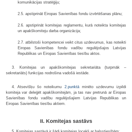
komunikācijas stratē­ģiju;
2.5. apstiprināt Eiropas Savienības fondu izvērtēšanas plānu;
2.6. apstiprināt komitejas reglamentu, kurā noteikta komitejas
un apakš­komiteju darba organizācija;
2.7. atbilstoši kompetencei veikt citus uzdevumus, kas noteikti
Eiropas Savie­nības fondu vadību regulējošajos Latvijas
Republikas un Eiropas Savie­nības tiesību aktos.
3. Komitejas un apakškomitejas sekretariāta (turpmāk –
sekretariāts) funkcijas nodrošina vadošā iestāde.
4. Atsevišķu šo noteikumu
2.punktā
minēto uzdevumu izpildi
komiteja var deleģēt apakškomitejām, ja tas nav pretrunā ar Eiropas
Savienības fondu vadību regulējošajiem Latvijas Republikas un
Eiropas Savienības tiesību aktiem.
II. Komitejas sastāvs
5. Komitejas sastāvā ir šādi komitejas locekļi ar balsstiesībām: