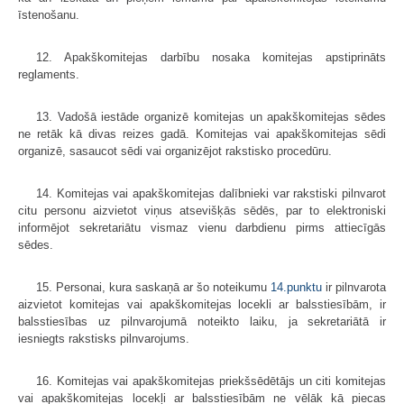
īstenošanu.
12. Apakškomitejas darbību nosaka komitejas apstiprināts
reglaments.
13. Vadošā iestāde organizē komitejas un apakškomitejas sēdes
ne retāk kā divas reizes gadā. Komitejas vai apakškomitejas sēdi
organizē, sasaucot sēdi vai organizējot rakstisko procedūru.
14. Komitejas vai apakškomitejas dalībnieki var rakstiski pilnvarot
citu personu aizvietot viņus atsevišķās sēdēs, par to elektroniski
informējot sekre­tariātu vismaz vienu darbdienu pirms attiecīgās
sēdes.
15. Personai, kura saskaņā ar šo noteikumu
14.punktu
ir pilnvarota
aizvietot komitejas vai apakškomitejas locekli ar balss­tiesībām, ir
balsstiesības uz pilnvarojumā noteikto laiku, ja sekretariātā ir
iesniegts rakstisks pilnvarojums.
16. Komitejas vai apakškomitejas priekšsēdētājs un citi komitejas
vai apakš­komitejas locekļi ar balsstiesībām ne vēlāk kā piecas