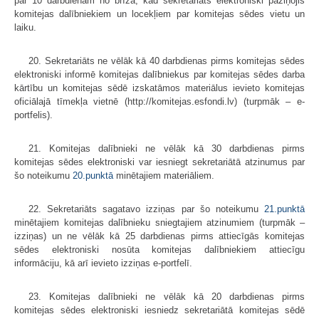
par 10 darbdienām no brīža, kad sekretariāts elektroniski paziņojis
komitejas dalībniekiem un locekļiem par komitejas sēdes vietu un
laiku.
20. Sekretariāts ne vēlāk kā 40 darbdienas pirms komitejas sēdes
elektroniski informē komitejas dalībniekus par komitejas sēdes darba
kārtību un komitejas sēdē izskatāmos materiālus ievieto komitejas
oficiālajā tīmekļa vietnē (http://komitejas.esfondi.lv) (turpmāk – e-
portfelis).
21. Komitejas dalībnieki ne vēlāk kā 30 darbdienas pirms
komitejas sēdes elektroniski var iesniegt sekretariātā atzinumus par
šo noteikumu
20.punktā
minētajiem materiāliem.
22. Sekretariāts sagatavo izziņas par šo noteikumu
21.punktā
minētajiem komitejas dalībnieku sniegtajiem atzinumiem (turpmāk –
izziņas) un ne vēlāk kā 25 darbdienas pirms attiecīgās komitejas
sēdes elektroniski nosūta komitejas dalībniekiem attiecīgu
informāciju, kā arī ievieto izziņas e-portfelī.
23. Komitejas dalībnieki ne vēlāk kā 20 darbdienas pirms
komitejas sēdes elektroniski iesniedz sekretariātā komitejas sēdē