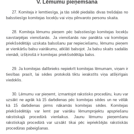
V. Lēmumu pieņemšana
27. Komiteja ir lemttiesīga, ja tās sēdē piedalās divas trešdaļas no
balsstiesīgo komitejas locekļu vai viņu pilnvaroto personu skaita.
28. Komiteja lēmumu pieņem pēc balss­tiesīgo komitejas locekļu
savstarpējas vienošanās. Ja vienošanās nav panākta vai komitejas
priekšsēdētājs uzskata balsošanu par nepieciešamu, lēmumu pieņem
ar vienkāršu balsu vairākumu, atklāti balsojot. Ja balsu skaits sadalās
vienādi, izšķirošā ir komitejas priekšsēdētāja balss.
29. Ja komitejas dalībnieks nepiekrīt komitejas lēmumam, viņam ir
tiesības prasīt, lai sēdes protokolā tiktu ierakstīts viņa atšķirīgais
viedoklis.
30. Lēmumu var pieņemt, izmantojot rakstisko procedūru, kuru var
uzsākt ne agrāk kā 15 darbdienas pēc komitejas sēdes un ne vēlāk
kā 15 darbdienas pirms nākamās komitejas sēdes. Komitejas
priekšsēdētājs var lemt par vairāku lēmumprojektu apspriešanu
rakstiskajā procedūrā vienlaikus. Jaunu lēmumu pieņemšanu
rakstiskajā procedūrā var uzsākt tikai pēc iepriekšējās rakstiskās
procedūras pabeigšanas.