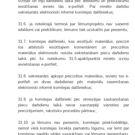
izziņas un triju darbdienu laikā pēc iebildumu un priekšlikumu
iesūtīšanas ievieto tās e-portfelī. Par minēto darbību
sekretariāts elektroniski informē komitejas dalībniekus;
31.6. ja noteiktajā termiņā par lēmumprojektu nav saņemti
iebildumi vai priekšlikumi, lēmums tiek uzskatīts par pieņemtu;
31.7. komitejas dalībnieki, kas iesūtījuši materiālus, precizē
tos atbilstoši iesūtītajiem komentāriem un precizētos
materiālus elektroniski nosūta sekretariātam piecu darbdienu
laikā pēc šo noteikumu 31.5.apakšpunktā minēto izziņu
ievietošanas e-portfelī;
31.8. sekretariāts apkopo precizētos materiālus, ievieto tos e-
portfelī un divas darbdienas pēc materiālu saņemšanas
elektroniski informē komitejas dalībniekus;
31.9. ja komitejas dalībnieki pēc otrreizējas saskaņošanas
piecu darbdienu laikā nevar savstarpēji vienoties par
precizējumiem, rakstisko procedūru pārtrauc;
31.10. ja lēmums nav pieņemts, komitejas priekšsēdētājs,
ņemot vērā komitejas locekļa pamatotu lūgumu, var lemt par
komitejas papildu sēdes sasaukšanu vai lēmuma pieņemšanu,