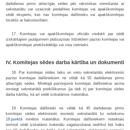
darbdienas pirms attiecīgās sēdes pēc rakstiskas vienošanās ar
sekretariātu var uzaicināt piedalīties komitejas vai apakškomitejas
sēdē ekspertu, kas nav komitejas dalībnieks vai apakškomitejas
loceklis ar balsstiesībām.
17. Komitejas vai apakškomitejas oficiālo viedokli par sēdē
izskatītajiem jautājumiem plašsaziņas līdzekļiem paziņo komitejas vai
apakškomitejas priekšsēdētājs vai viņa vietnieks.
IV. Komitejas sēdes darba kārtība un dokumenti
18. Par komitejas sēdes laiku un vietu sekretariāts elektroniski
paziņo komitejas dalībniekiem ne vēlāk kā 55 darbdienas pirms
attiecīgās sēdes. Minētajā paziņojumā komitejas dalībniekus aicina
iesniegt sekretariātā priekšlikumus (ja tādi ir) par komitejas sēdes
darba kārtību, kā arī sēdē izska­tāmos materiālus.
19. Komitejas dalībnieki ne vēlāk kā 45 darbdienas pirms
komitejas sēdes elektroniski iesniedz sekretariātā šo noteikumu
18.punktā
minētos materiālus. Komi­tejas dalībniekiem noteiktais
termiņš sēdē izskatāmo materiālu sagatavošanai nedrīkst būt īsāks