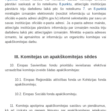
pārstāvi saskaņā ar šo noteikumu
8.punktu
, attiecīgās institūcijas
pārstāvis triju darbdienu laikā pēc šo noteikumu
7.
un
8.punktā
minētajām izmaiņām elektroniski (nosūtot informāciju uz komitejas
oficiālo e-pasta adresi uk@fm.gov.lv) informē sekretariātu par savu un
savas institūcijas oficiālo e-pasta adresi. Ja e-pasta adrese mainās,
attiecīgās institūcijas pārstāvis informāciju par izmaiņām nosūta triju
darbdienu laikā pēc attiecīgajām izmaiņām. Minētās e-pasta adreses
izmanto, lai apmai­nītos ar informāciju un organizētu komitejas vai
apakškomitejas darbu.
III. Komitejas un apakškomitejas sēdes
10. Eiropas Savienības fondu prioritāšu ieviešanas efektīvai
uzraudzībai komiteja izveido šādas apakškomitejas:
10.1. Eiropas Reģionālās attīstības fonda un Kohēzijas fonda
apakš­komiteju;
10.2. Eiropas Sociālā fonda apakškomiteju.
11. Komiteja apstiprina apakškomitejas sastāvu un pienākumus,
kā arī izskata un pieņem lēmumu par apakškomitejas ieteikumu