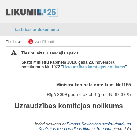
Darbības ar dokumentu
Tiesību akts:
zaudējis spēku
Tiesību akts ir zaudējis spēku.
Skatīt Ministru kabineta 2010. gada 23. novembra
noteikumus Nr. 1072 "
Uzraudzības komitejas nolikums
".
Ministru kabineta noteikumi Nr.1155
Rīgā 2009.gada 6.oktobrī (prot. Nr.67 39.§)
Uzraudzības komitejas nolikums
Izdoti saskaņā ar
Eiropas Savienības struktūrfondu un
Kohēzijas fonda vadības likuma
16.panta
pirmo daļu