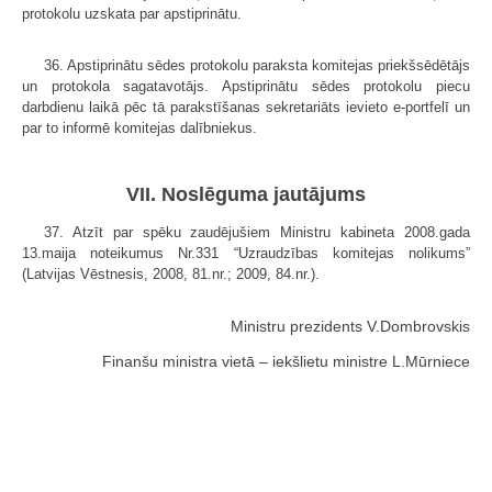
protokolu uzskata par apstiprinātu.
36. Apstiprinātu sēdes protokolu paraksta komitejas priekšsēdētājs
un protokola sagatavotājs. Apstiprinātu sēdes protokolu piecu
darbdienu laikā pēc tā parakstīšanas sekretariāts ievieto e-portfelī un
par to informē komitejas dalībniekus.
VII. Noslēguma jautājums
37. Atzīt par spēku zaudējušiem Ministru kabineta 2008.gada
13.maija noteikumus Nr.331 “Uzraudzības komitejas nolikums”
(Latvijas Vēstnesis, 2008, 81.nr.; 2009, 84.nr.).
Ministru prezidents V.Dombrovskis
Finanšu ministra vietā – iekšlietu ministre L.Mūrniece