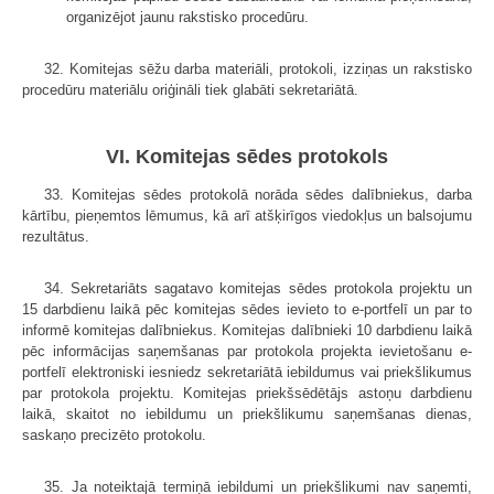
organizējot jaunu rakstisko procedūru.
32. Komitejas sēžu darba materiāli, protokoli, izziņas un rakstisko
procedūru materiālu oriģināli tiek glabāti sekretariātā.
VI. Komitejas sēdes protokols
33. Komitejas sēdes protokolā norāda sēdes dalībniekus, darba
kārtību, pieņemtos lēmumus, kā arī atšķirīgos viedokļus un balsojumu
rezultātus.
34. Sekretariāts sagatavo komitejas sēdes protokola projektu un
15 darb­dienu laikā pēc komitejas sēdes ievieto to e-portfelī un par to
informē komitejas dalībniekus. Komitejas dalībnieki 10 darbdienu laikā
pēc informācijas saņem­šanas par protokola projekta ievietošanu e-
portfelī elektroniski iesniedz sekretariātā iebildumus vai priekšlikumus
par protokola projektu. Komitejas priekšsēdētājs astoņu darbdienu
laikā, skaitot no iebildumu un priekšlikumu saņemšanas dienas,
saskaņo precizēto protokolu.
35. Ja noteiktajā termiņā iebildumi un priekšlikumi nav saņemti,