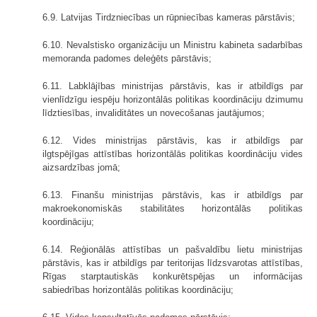
6.9. Latvijas Tirdzniecības un rūpniecības kameras pārstāvis;
6.10. Nevalstisko organizāciju un Ministru kabineta sadarbības
memoranda padomes deleģēts pārstāvis;
6.11. Labklājības ministrijas pārstāvis, kas ir atbildīgs par
vienlīdzīgu iespēju horizontālās politikas koordināciju dzimumu
līdztiesības, invaliditātes un novecošanas jautājumos;
6.12. Vides ministrijas pārstāvis, kas ir atbildīgs par
ilgtspējīgas attīstības horizontālās politikas koordināciju vides
aizsardzības jomā;
6.13. Finanšu ministrijas pārstāvis, kas ir atbildīgs par
makroekonomiskās stabilitātes horizontālās politikas
koordināciju;
6.14. Reģionālās attīstības un pašvaldību lietu ministrijas
pārstāvis, kas ir atbildīgs par teritorijas līdzsvarotas attīstības,
Rīgas starptautiskās konku­rētspējas un informācijas
sabiedrības horizontālās politikas koordināciju;