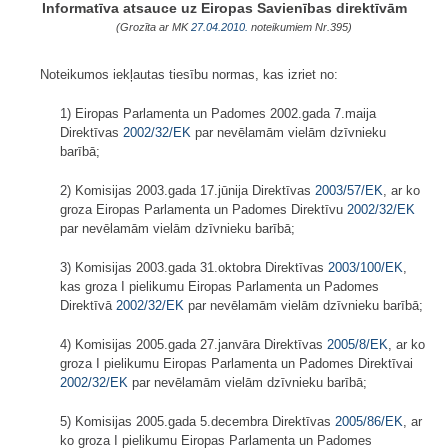
Informatīva atsauce uz Eiropas Savienības direktīvām
(Grozīta ar MK
27.04.2010.
noteikumiem Nr.395)
Noteikumos iekļautas tiesību normas, kas izriet no:
1) Eiropas Parlamenta un Padomes 2002.gada 7.maija
Direktīvas
2002/32/EK
par nevēlamām vielām dzīvnieku
barībā;
2) Komisijas 2003.gada 17.jūnija Direktīvas
2003/57/EK
, ar ko
groza Eiropas Parlamenta un Padomes Direktīvu
2002/32/EK
par nevēlamām vielām dzīvnieku barībā;
3) Komisijas 2003.gada 31.oktobra Direktīvas
2003/100/EK
,
kas groza I pielikumu Eiropas Parlamenta un Padomes
Direktīvā
2002/32/EK
par nevēlamām vielām dzīvnieku barībā;
4) Komisijas 2005.gada 27.janvāra Direktīvas
2005/8/EK
, ar ko
groza I pielikumu Eiropas Parlamenta un Padomes Direktīvai
2002/32/EK
par nevēlamām vielām dzīvnieku barībā;
5) Komisijas 2005.gada 5.decembra Direktīvas
2005/86/EK
, ar
ko groza I pielikumu Eiropas Parlamenta un Padomes