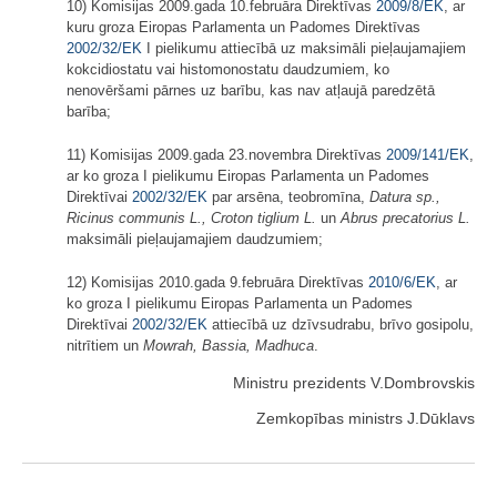
10) Komisijas 2009.gada 10.februāra Direktīvas
2009/8/EK
, ar
kuru groza Eiropas Parlamenta un Padomes Direktīvas
2002/32/EK
I pielikumu attiecībā uz maksimāli pieļaujamajiem
kokcidiostatu vai histomonostatu daudzumiem, ko
nenovēršami pārnes uz barību, kas nav atļaujā paredzētā
barība;
11) Komisijas 2009.gada 23.novembra Direktīvas
2009/141/EK
,
ar ko groza I pielikumu Eiropas Parlamenta un Padomes
Direktīvai
2002/32/EK
par arsēna, teobromīna,
Datura sp.,
Ricinus communis L., Croton tiglium L.
un
Abrus precatorius L.
maksimāli pieļaujamajiem daudzumiem;
12) Komisijas 2010.gada 9.februāra Direktīvas
2010/6/EK
, ar
ko groza I pielikumu Eiropas Parlamenta un Padomes
Direktīvai
2002/32/EK
attiecībā uz dzīvsudrabu, brīvo gosipolu,
nitrītiem un
Mowrah, Bassia, Madhuca
.
Ministru prezidents V.Dombrovskis
Zemkopības ministrs J.Dūklavs