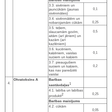
Barības maisījums
3.3. sivēniem un
0,1
jauncūkām (jaunas
sivēnmātes)
3.4. sivēnmātēm un
0,25
nobarojamām cūkām
3.5. teļiem,
0,5
slaucamām govīm,
aitām (arī jēriem) un
kazām (arī
kazlēniem)
3.6. kucēniem,
0,1
kaķēniem, vaislas
suņiem un kaķiem
3.7. pieaugušiem
0,2
suņiem un kaķiem,
kas nav paredzēti
vaislai
Ohratoksīns A
Barības
4.
1
sastāvdaļas
4.1. labība un labības
0,25
2
produkti
Barības maisījums
4.2. cūkām
0,05