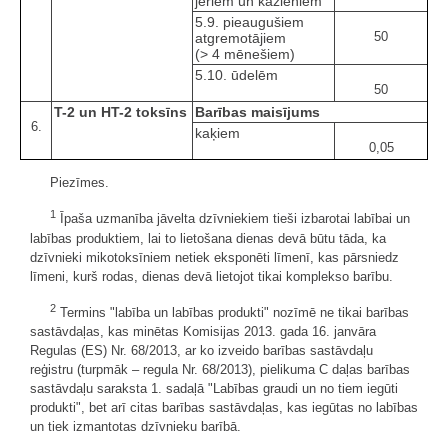
jēriem un kazlēniem
5.9. pieaugušiem
50
atgremotājiem
(> 4 mēnešiem)
5.10. ūdelēm
50
T-2 un HT-2 toksīns
Barības maisījums
6.
kaķiem
0,05
Piezīmes.
1
Īpaša uzmanība jāvelta dzīvniekiem tieši izbarotai labībai un
labības produktiem, lai to lietošana dienas devā būtu tāda, ka
dzīvnieki mikotoksīniem netiek eksponēti līmenī, kas pārsniedz
līmeni, kurš rodas, dienas devā lietojot tikai komplekso barību.
2
Termins "labība un labības produkti" nozīmē ne tikai barības
sastāvdaļas, kas minētas Komisijas 2013. gada 16. janvāra
Regulas (ES) Nr. 68/2013, ar ko izveido barības sastāvdaļu
reģistru (turpmāk – regula Nr. 68/2013), pielikuma C daļas barības
sastāvdaļu saraksta 1. sadaļā "Labības graudi un no tiem iegūti
produkti", bet arī citas barības sastāvdaļas, kas iegūtas no labības
un tiek izmantotas dzīvnieku barībā.