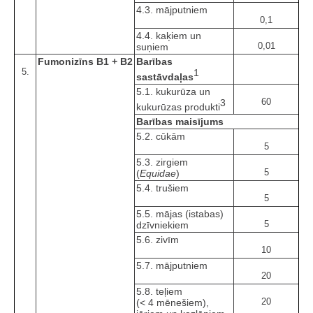
4.3. mājputniem
0,1
4.4. kaķiem un
0,01
suņiem
Fumonizīns B1 + B2
Barības
5.
1
sastāvdaļas
5.1. kukurūza un
60
3
kukurūzas produkti
Barības maisījums
5.2. cūkām
5
5.3. zirgiem
5
(
Equidae
)
5.4. trušiem
5
5.5. mājas (istabas)
5
dzīvniekiem
5.6. zivīm
10
5.7. mājputniem
20
5.8. teļiem
20
(< 4 mēnešiem),