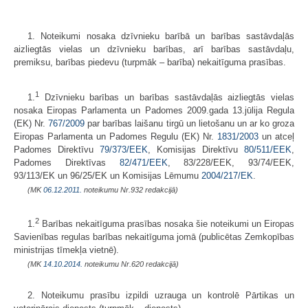
1. Noteikumi nosaka dzīvnieku barībā un barības sastāvdaļās
aizliegtās vielas un dzīvnieku barības, arī barības sastāvdaļu,
premiksu, barības piedevu (turpmāk – barība) nekaitīguma prasības.
1
1.
Dzīvnieku barības un barības sastāvdaļās aizliegtās vielas
nosaka Eiropas Parlamenta un Padomes 2009.gada 13.jūlija Regula
(EK) Nr.
767/2009
par barības laišanu tirgū un lietošanu un ar ko groza
Eiropas Parlamenta un Padomes Regulu (EK) Nr.
1831/2003
un atceļ
Padomes Direktīvu
79/373/EEK
, Komisijas Direktīvu
80/511/EEK
,
Padomes Direktīvas
82/471/EEK
, 83/228/EEK, 93/74/EEK,
93/113/EK un 96/25/EK un Komisijas Lēmumu
2004/217/EK
.
(MK
06.12.2011.
noteikumu Nr.932 redakcijā)
2
1.
Barības nekaitīguma prasības nosaka šie noteikumi un Eiropas
Savienības regulas barības nekaitīguma jomā (publicētas Zemkopības
ministrijas tīmekļa vietnē).
(MK
14.10.2014.
noteikumu Nr.620 redakcijā)
2. Noteikumu prasību izpildi uzrauga un kontrolē Pārtikas un