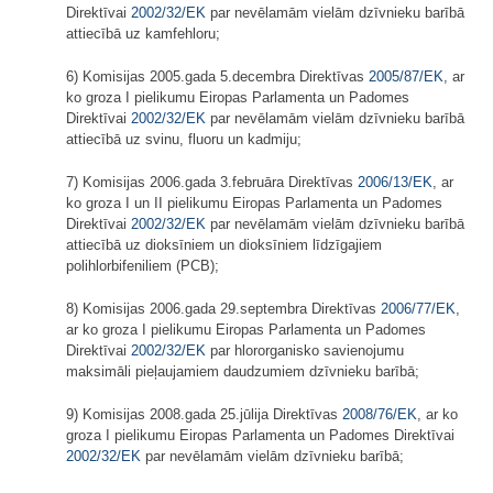
Direktīvai
2002/32/EK
par nevēlamām vielām dzīvnieku barībā
attiecībā uz kamfehloru;
6) Komisijas 2005.gada 5.decembra Direktīvas
2005/87/EK
, ar
ko groza I pielikumu Eiropas Parlamenta un Padomes
Direktīvai
2002/32/EK
par nevēlamām vielām dzīvnieku barībā
attiecībā uz svinu, fluoru un kadmiju;
7) Komisijas 2006.gada 3.februāra Direktīvas
2006/13/EK
, ar
ko groza I un II pielikumu Eiropas Parlamenta un Padomes
Direktīvai
2002/32/EK
par nevēlamām vielām dzīvnieku barībā
attiecībā uz dioksīniem un dioksīniem līdzīgajiem
polihlorbifeniliem (PCB);
8) Komisijas 2006.gada 29.septembra Direktīvas
2006/77/EK
,
ar ko groza I pielikumu Eiropas Parlamenta un Padomes
Direktīvai
2002/32/EK
par hlororganisko savienojumu
maksimāli pieļaujamiem daudzumiem dzīvnieku barībā;
9) Komisijas 2008.gada 25.jūlija Direktīvas
2008/76/EK
, ar ko
groza I pielikumu Eiropas Parlamenta un Padomes Direktīvai
2002/32/EK
par nevēlamām vielām dzīvnieku barībā;