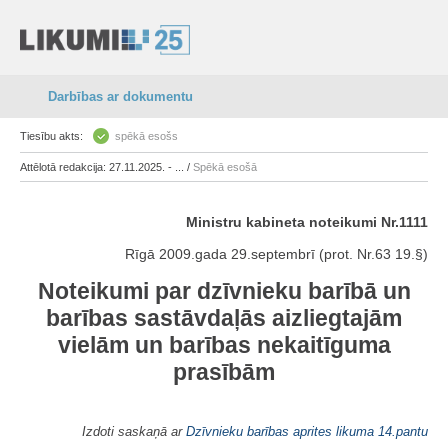
Darbības ar dokumentu
Tiesību akts:
spēkā esošs
Attēlotā redakcija: 27.11.2025. - ... /
Spēkā esošā
Ministru kabineta noteikumi Nr.1111
Rīgā 2009.gada 29.septembrī (prot. Nr.63 19.§)
Noteikumi par dzīvnieku barībā un
barības sastāvdaļās aizliegtajām
vielām un barības nekaitīguma
prasībām
Izdoti saskaņā ar
Dzīvnieku barības aprites likuma
14.pantu