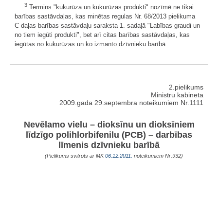
3
Termins "kukurūza un kukurūzas produkti" nozīmē ne tikai
barības sastāvdaļas, kas minētas regulas Nr. 68/2013 pielikuma
C daļas barības sastāvdaļu saraksta 1. sadaļā "Labības graudi un
no tiem iegūti produkti", bet arī citas barības sastāvdaļas, kas
iegūtas no kukurūzas un ko izmanto dzīvnieku barībā.
2.pielikums
Ministru kabineta
2009.gada 29.septembra noteikumiem Nr.1111
Nevēlamo vielu – dioksīnu un dioksīniem
līdzīgo polihlorbifenilu (PCB) – darbības
līmenis dzīvnieku barībā
(Pielikums svītrots ar MK
06.12.2011.
noteikumiem Nr.932)