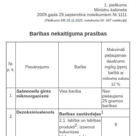
1. pielikums
Ministru kabineta
2009.gada 29.septembra noteikumiem Nr.1111
(Pielikums MK
25.11.2025.
noteikumu Nr. 697 redakcijā)
Barības nekaitīguma prasības
Maksimāli
pieļaujamais
daudzums
Nr.
Piesārņojums
Barība
mg/kg (ppm)
p. k.
barībā ar
mitruma saturu
12 %
Salmonella
ģints
Visa barība
Nav
1.
mikroorganismi
pieļaujams
25 gramos
barības
Dezoksinivalenols
1
Barības sastāvdaļas
2.
2.1. labība un labības
8
2
produkti
, izņemot
kukurūzas