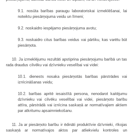
9.1. nosūta barības paraugu laboratoriskai izmeklēšanai, lai
noteiktu piesārņojuma veidu un līmeni;
9.2. noskaidro iespējamo piesārņojuma avotu;
9.3. noskaidro citus barības veidus vai pārtiku, kas varētu būt
piesārņota.
10. Ja izmeklējumu rezultāti apstiprina piesārņojumu barībā un tas
rada draudus cilvēku vai dzīvnieku veselībai vai videi:
10.1. dienests nosaka piesārņotās barības pārstrādes vai
iznīcināšanas veidu;
10.2. barības apritē iesaistītā persona, nenodarot kaitējumu
dzīvnieku vai cilvēku veselībai vai videi, piesārņoto barību
attīra, pārstrādā vai iznīcina saskaņā ar normatīvajiem aktiem
par atkritumu apsaimniekošanu.
11. Ja ar piesārņoto barību ir ēdināti produktīvie dzīvnieki, rīkojas
saskaņā ar normatīvajos aktos par atliekvielu kontroles un