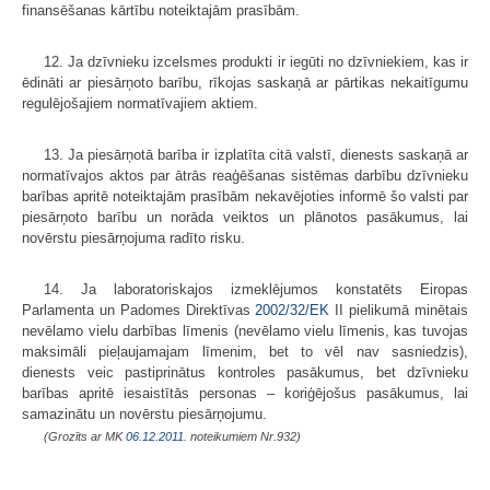
finansēšanas kārtību noteiktajām prasībām.
12. Ja dzīvnieku izcelsmes produkti ir iegūti no dzīvniekiem, kas ir
ēdināti ar piesārņoto barību, rīkojas saskaņā ar pārtikas nekaitīgumu
regulējošajiem normatīvajiem aktiem.
13. Ja piesārņotā barība ir izplatīta citā valstī, dienests saskaņā ar
normatīvajos aktos par ātrās reaģēšanas sistēmas darbību dzīvnieku
barības apritē noteiktajām prasībām nekavējoties informē šo valsti par
piesārņoto barību un norāda veiktos un plānotos pasākumus, lai
novērstu piesārņojuma radīto risku.
14. Ja laboratoriskajos izmeklējumos konstatēts Eiropas
Parlamenta un Padomes Direktīvas
2002/32/EK
II pielikumā minētais
nevēlamo vielu darbības līmenis (nevēlamo vielu līmenis, kas tuvojas
maksimāli pieļaujamajam līmenim, bet to vēl nav sasniedzis),
dienests veic pastiprinātus kontroles pasākumus, bet dzīvnieku
barības apritē iesaistītās personas – koriģējošus pasākumus, lai
samazinātu un novērstu piesārņojumu.
(Grozīts ar MK
06.12.2011.
noteikumiem Nr.932)