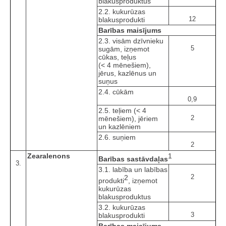
blakusproduktus
2.2. kukurūzas
12
blakusprodukti
Barības maisījums
2.3. visām dzīvnieku
5
sugām, izņemot
cūkas, teļus
(< 4 mēnešiem),
jērus, kazlēnus un
suņus
2.4. cūkām
0,9
2.5. teļiem (< 4
2
mēnešiem), jēriem
un kazlēniem
2.6. suņiem
2
Zearalenons
1
Barības sastāvdaļas
3.
3.1. labība un labības
2
2
produkti
, izņemot
kukurūzas
blakusproduktus
3.2. kukurūzas
3
blakusprodukti