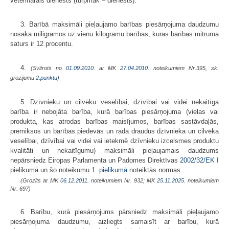
veterinārais dienests (turpmāk – dienests).
3. Barībā maksimāli pieļaujamo barības piesārņojuma daudzumu
nosaka mili­gramos uz vienu kilogramu barības, kuras barības mitruma
saturs ir 12 pro­centu.
4.
(Svītrots no
01.09.2010.
ar MK
27.04.2010.
noteikumiem Nr.395, sk.
grozījumu
2.punktu
)
5. Dzīvnieku un cilvēku veselībai, dzīvībai vai videi nekaitīga
barība ir nebojāta barība, kurā barības piesārņojuma (vielas vai
produkta, kas atrodas barības maisījumos, barības sastāvdaļās,
premiksos un barības piedevās un rada draudus dzīvnieka un cilvēka
veselībai, dzīvībai vai videi vai ietekmē dzīvnieku izcelsmes produktu
kvalitāti un nekaitīgumu) maksimāli pieļaujamais daudzums
nepārsniedz Eiropas Parlamenta un Padomes Direktīvas
2002/32/EK
I
pielikumā un šo noteikumu
1. pielikumā
noteiktās normas.
(Grozīts ar MK
06.12.2011.
noteikumiem Nr. 932; MK
25.11.2025.
noteikumiem
Nr. 697)
6. Barību, kurā piesārņojums pārsniedz maksimāli pieļaujamo
piesārņojuma daudzumu, aizliegts samaisīt ar barību, kurā