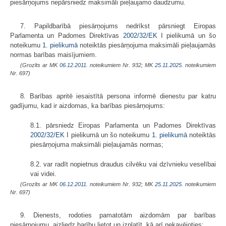
piesārņojums nepārsniedz maksimāli pieļaujamo daudzumu.
7. Papildbarībā piesārņojums nedrīkst pārsniegt Eiropas
Parlamenta un Padomes Direktīvas
2002/32/EK
I pielikumā un šo
noteikumu
1. pielikumā
noteiktās piesārņojuma maksimāli pieļaujamās
normas barības maisījumiem.
(Grozīts ar MK
06.12.2011.
noteikumiem Nr. 932; MK
25.11.2025.
noteikumiem
Nr. 697)
8. Barības apritē iesaistītā persona informē dienestu par katru
gadījumu, kad ir aizdomas, ka barības piesārņojums:
8.1. pārsniedz Eiropas Parlamenta un Padomes Direktīvas
2002/32/EK
I pielikumā un šo noteikumu
1. pielikumā
noteiktās
piesārņojuma maksimāli pieļaujamās normas;
8.2. var radīt nopietnus draudus cilvēku vai dzīvnieku veselībai
vai videi.
(Grozīts ar MK
06.12.2011.
noteikumiem Nr. 932; MK
25.11.2025.
noteikumiem
Nr. 697)
9. Dienests, rodoties pamatotām aizdomām par barības
piesārņojumu, aizliedz barību lietot un izplatīt, kā arī nekavējoties: