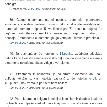
pabeigta.
(Grozīts ar MK
06.06.2017.
noteikumiem Nr. 306)
39. Galīgo eksāmena atzīmi nosaka, summējot pretendenta
eksāmena abu daļu vērtējumus un izdalot ar divi (decimāldaļskaitli,
kuram aiz komata ir cipars "5" vai lielāks par "5", apaļo uz augšu). Ja
iegūtais aritmētiskais rezultāts nesasniedz septiņas balles, to
neapaļo. Pretendenta eksāmena galīgo vērtējumu ieraksta protokolā.
(MK
06.06.2017.
noteikumu Nr. 306 redakcijā)
40. Ja saskaņā ar šo noteikumu
13.punktu
zvērināta advokāta
palīgs kārto tikai eksāmena rakstisko daļu, galīgā eksāmena atzīme ir
eksāmena rakstiskās daļas vidējais vērtējums.
41. Eksāmens ir nokārtots, ja nokārtotā eksāmena abu daļu
galīgais vērtējums, kas noteikts saskaņā ar šo noteikumu
39.
un
40.
punktu, nav zemāks par septiņām ballēm.
(MK
06.06.2017.
noteikumu Nr. 306 redakcijā)
42. Pēc eksāmena beigām komisijas locekļiem ir tiesības ierakstīt
protokolā savu īpašo viedokli par vērtējumu un par eksāmena norises