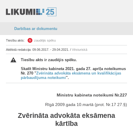
Darbības ar dokumentu
Tiesību akts:
zaudējis spēku
Attēlotā redakcija: 09.06.2017. - 29.04.2021. /
Vēsturiskā
Tiesību akts ir zaudējis spēku.
Skatīt Ministru kabineta 2021. gada 27. aprīļa noteikumus
Nr. 270 "
Zvērināta advokāta eksāmena un kvalifikācijas
pārbaudījuma noteikumi
".
Ministru kabineta noteikumi Nr.227
Rīgā 2009.gada 10.martā (prot. Nr.17 27.§)
Zvērināta advokāta eksāmena
kārtība