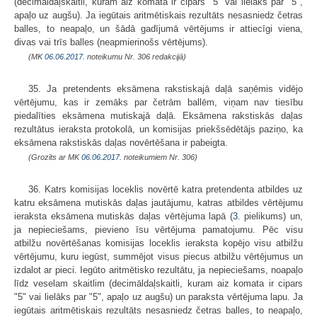
(decimāldaļskaitli, kuram aiz komata ir cipars "5" vai lielāks par "5",
apaļo uz augšu). Ja iegūtais aritmētiskais rezultāts nesasniedz četras
balles, to neapaļo, un šādā gadījumā vērtējums ir attiecīgi viena,
divas vai trīs balles (neapmierinošs vērtējums).
(MK
06.06.2017.
noteikumu Nr. 306 redakcijā)
35. Ja pretendents eksāmena rakstiskajā daļā saņēmis vidējo
vērtējumu, kas ir zemāks par četrām ballēm, viņam nav tiesību
piedalīties eksāmena mutiskajā daļā. Eksāmena rakstiskās daļas
rezultātus ieraksta protokolā, un komisijas priekšsēdētājs paziņo, ka
eksāmena rakstiskās daļas novērtēšana ir pabeigta.
(Grozīts ar MK
06.06.2017.
noteikumiem Nr. 306)
36. Katrs komisijas loceklis novērtē katra pretendenta atbildes uz
katru eksāmena mutiskās daļas jautājumu, katras atbildes vērtējumu
ieraksta eksāmena mutiskās daļas vērtējuma lapā (
3.
pielikums) un,
ja nepieciešams, pievieno īsu vērtējuma pamatojumu. Pēc visu
atbilžu novērtēšanas komisijas loceklis ieraksta kopējo visu atbilžu
vērtējumu, kuru iegūst, summējot visus piecus atbilžu vērtējumus un
izdalot ar pieci. Iegūto aritmētisko rezultātu, ja nepieciešams, noapaļo
līdz veselam skaitlim (decimāldaļskaitli, kuram aiz komata ir cipars
"5" vai lielāks par "5", apaļo uz augšu) un paraksta vērtējuma lapu. Ja
iegūtais aritmētiskais rezultāts nesasniedz četras balles, to neapaļo,