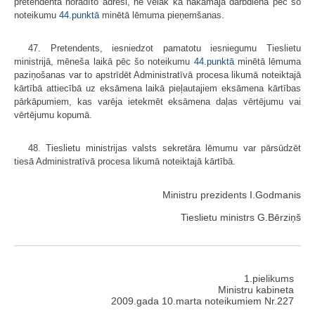
pretendenta norādīto adresi, ne vēlāk kā nākamajā darbdienā pēc šo
noteikumu
44.punktā
minētā lēmuma pieņemšanas.
47. Pretendents, iesniedzot pamatotu iesniegumu Tieslietu
ministrijā, mēneša laikā pēc šo noteikumu
44.punktā
minētā lēmuma
paziņošanas var to apstrīdēt Administratīvā procesa likumā noteiktajā
kārtībā attiecībā uz eksāmena laikā pieļautajiem eksāmena kārtības
pārkāpumiem, kas varēja ietekmēt eksāmena daļas vērtējumu vai
vērtējumu kopumā.
48. Tieslietu ministrijas valsts sekretāra lēmumu var pārsūdzēt
tiesā Administratīvā procesa likumā noteiktajā kārtībā.
Ministru prezidents I.Godmanis
Tieslietu ministrs G.Bērziņš
1.pielikums
Ministru kabineta
2009.gada 10.marta noteikumiem Nr.227