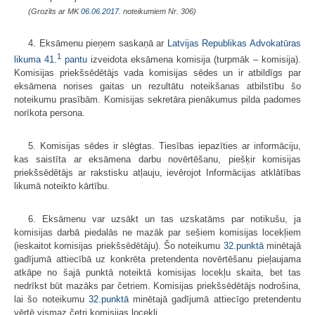
(Grozīts ar MK
06.06.2017.
noteikumiem Nr. 306)
4. Eksāmenu pieņem saskaņā ar
Latvijas Republikas Advokatūras
1
likuma
41.
pantu
izveidota eksāmena komisija (turpmāk – komisija).
Komisijas priekšsēdētājs vada komisijas sēdes un ir atbildīgs par
eksāmena norises gaitas un rezultātu noteikšanas atbilstību šo
noteikumu prasībām. Komisijas sekretāra pienākumus pilda padomes
norīkota persona.
5. Komisijas sēdes ir slēgtas. Tiesības iepazīties ar informāciju,
kas saistīta ar eksāmena darbu novērtēšanu, piešķir komisijas
priekšsēdētājs ar rakstisku atļauju, ievērojot Informācijas atklātības
likumā noteikto kārtību.
6. Eksāmenu var uzsākt un tas uzskatāms par notikušu, ja
komisijas darbā piedalās ne mazāk par sešiem komisijas locekļiem
(ieskaitot komisijas priekšsēdētāju). Šo noteikumu
32.punktā
minētajā
gadījumā attiecībā uz konkrēta pretendenta novērtēšanu pieļaujama
atkāpe no šajā punktā noteiktā komisijas locekļu skaita, bet tas
nedrīkst būt mazāks par četriem. Komisijas priekšsēdētājs nodrošina,
lai šo noteikumu
32.punktā
minētajā gadījumā attiecīgo pretendentu
vērtē vismaz četri komisijas locekļi.