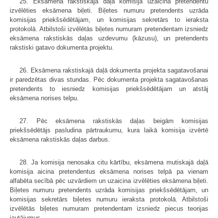
25. Eksāmena rakstiskajā daļā komisija uzaicina pretendentu
izvēlēties eksāmena biļeti. Biļetes numuru pretendents uzrāda
komisijas priekšsēdētājam, un komisijas sekretārs to ieraksta
protokolā. Atbilstoši izvēlētās biļetes numuram pretendentam izsniedz
eksāmena rakstiskās daļas uzdevumu (kāzusu), un pretendents
rakstiski gatavo dokumenta projektu.
26. Eksāmena rakstiskajā daļā dokumenta projekta sagatavošanai
ir paredzētas divas stundas. Pēc dokumenta projekta sagatavošanas
pretendents to iesniedz komisijas priekšsēdētājam un atstāj
eksāmena norises telpu.
27. Pēc eksāmena rakstiskās daļas beigām komisijas
priekšsēdētājs pasludina pārtraukumu, kura laikā komisija izvērtē
eksāmena rakstiskās daļas darbus.
28. Ja komisija nenosaka citu kārtību, eksāmena mutiskajā daļā
komisija aicina pretendentus eksāmena norises telpā pa vienam
alfabēta secībā pēc uzvārdiem un uzaicina izvēlēties eksāmena biļeti.
Biļetes numuru pretendents uzrāda komisijas priekšsēdētājam, un
komisijas sekretārs biļetes numuru ieraksta protokolā. Atbilstoši
izvēlētās biļetes numuram pretendentam izsniedz piecus teorijas
jautājumus.