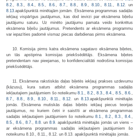
8.2
.,
8.3
.,
8.4
.,
8.5
.,
8.6
.,
8.7
.,
8.8
.,
8.9
.,
8.10
.,
8.11
.,
8.12
. un
8.13
.apakšpunktā minētajām jomām. Eksāmena programmas sadaļās
iekļauj vispārīgus jautājumus, kas dod ievirzi par eksāmena biļešu
jautājumu saturu. Uz minēto jautājumu pamata veido konkrētus
eksāmena biļešu jautājumus. Pretendents ar eksāmena programmu
var iepazīties padomē vismaz piecas darbdienas pirms eksāmena.
10. Komisija pirms katra eksāmena sagatavo eksāmena biļetes,
un tās apstiprina komisijas priekšsēdētājs. Eksāmena biļetes
pretendentam nav pieejamas, to konfidencialitāti nodrošina komisijas
priekšsēdētājs.
11. Eksāmena rakstiskās daļas biļetēs iekļauj prakses uzdevumu
(kāzusu), kura saturs atbilst eksāmena programmas sadaļās
iekļautajiem jautājumiem šo noteikumu
8.1
.,
8.2
.,
8.3
.,
8.4
.,
8.5
.,
8.6
.,
8.7
.,
8.8
.,
8.9
.,
8.10
.,
8.11
.,
8.12
. un
8.13
.apakšpunktā minētajās
jomās. Eksāmena mutiskās daļas biļetēs iekļauj piecus teorijas
jautājumus, no kuriem četri ir saistīti ar eksāmena programmas
sadaļās iekļautajiem jautājumiem šo noteikumu
8.1
.,
8.2
.,
8.3
.,
8.4
.,
8.5
.,
8.6
.,
8.7
.,
8.8
. un
8.9
. apakšpunktā minētajās jomās un viens –
ar eksāmena programmas sadaļās iekļautajiem jautājumiem šo
noteikumu 8.10., 8.11., 8.12. un 8.13. apakšpunktā minētajās jomās.