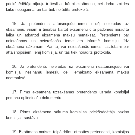
priekšsēdētāja atļauju ir tiesības kārtot eksāmenu, bet darba izpildes
laiku nepagarina, un tas tiek norādīts protokolā.
15. Ja pretendents attaisnojošu iemeslu dēļ neierodas uz
eksāmenu, viņam ir tiesības kārtot eksāmenu citā padomes norādītā
laikā un atkārtoti eksāmena maksu nemaksāt. Pretendents par
neierašanos un neierašanās iemesliem informē komisiju līdz
eksāmena sākumam. Par to, vai neierašanās iemesli atzīstami par
attaisnojošiem, lemj komisija, un tas tiek norādīts protokolā.
16. Ja pretendents neierodas uz eksāmenu neattaisnojošu vai
komisijai nezināmu iemeslu dēļ, iemaksāto eksāmena maksu
neatmaksā.
17. Pirms eksāmena uzsākšanas pretendents uzrāda komisijai
personu apliecinošu dokumentu.
18. Pirms eksāmena sākuma komisijas priekšsēdētājs paziņo
komisijas sastāvu.
19. Eksāmena norises telpā drīkst atrasties pretendenti, komisijas