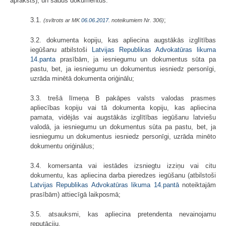
apraksts), un šādus dokumentus:
3.1.
;
(svītrots ar MK
06.06.2017.
noteikumiem Nr. 306)
3.2. dokumenta kopiju, kas apliecina augstākās izglītības
iegūšanu atbilstoši
Latvijas Republikas Advokatūras likuma
14.panta
prasībām, ja iesniegumu un dokumentus sūta pa
pastu, bet, ja iesniegumu un dokumentus iesniedz personīgi,
uzrāda minētā dokumenta oriģinālu;
3.3. trešā līmeņa B pakāpes valsts valodas prasmes
apliecības kopiju vai tā dokumenta kopiju, kas apliecina
pamata, vidējās vai augstākās izglītības iegūšanu latviešu
valodā, ja iesniegumu un dokumentus sūta pa pastu, bet, ja
iesniegumu un dokumentus iesniedz personīgi, uzrāda minēto
dokumentu oriģinālus;
3.4. komersanta vai iestādes izsniegtu izziņu vai citu
dokumentu, kas apliecina darba pieredzes iegūšanu (atbilstoši
Latvijas Republikas Advokatūras likuma
14.pantā
noteiktajām
prasībām) attiecīgā laikposmā;
3.5. atsauksmi, kas apliecina pretendenta nevainojamu
reputāciju.