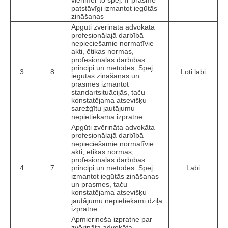
vienmēr to spēj. Ir prasme
patstāvīgi izmantot iegūtās
zināšanas
Apgūti zvērināta advokāta
profesionālajā darbībā
nepieciešamie normatīvie
akti, ētikas normas,
profesionālās darbības
principi un metodes. Spēj
3.
8
Ļoti labi
iegūtās zināšanas un
prasmes izmantot
standartsituācijās, taču
konstatējama atsevišķu
sarežģītu jautājumu
nepietiekama izpratne
Apgūti zvērināta advokāta
profesionālajā darbībā
nepieciešamie normatīvie
akti, ētikas normas,
profesionālās darbības
4.
7
principi un metodes. Spēj
Labi
izmantot iegūtās zināšanas
un prasmes, taču
konstatējama atsevišķu
jautājumu nepietiekami dziļa
izpratne
Apmierinoša izpratne par
zvērināta advokāta