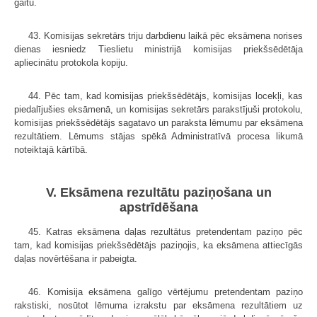
gaitu.
43. Komisijas sekretārs triju darbdienu laikā pēc eksāmena norises
dienas iesniedz Tieslietu ministrijā komisijas priekšsēdētāja
apliecinātu protokola kopiju.
44. Pēc tam, kad komisijas priekšsēdētājs, komisijas locekļi, kas
piedalījušies eksāmenā, un komisijas sekretārs parakstījuši protokolu,
komisijas priekšsēdētājs sagatavo un paraksta lēmumu par eksāmena
rezultātiem. Lēmums stājas spēkā Administratīvā procesa likumā
noteiktajā kārtībā.
V. Eksāmena rezultātu paziņošana un
apstrīdēšana
45. Katras eksāmena daļas rezultātus pretendentam paziņo pēc
tam, kad komisijas priekšsēdētājs paziņojis, ka eksāmena attiecīgās
daļas novērtēšana ir pabeigta.
46. Komisija eksāmena galīgo vērtējumu pretendentam paziņo
rakstiski, nosūtot lēmuma izrakstu par eksāmena rezultātiem uz