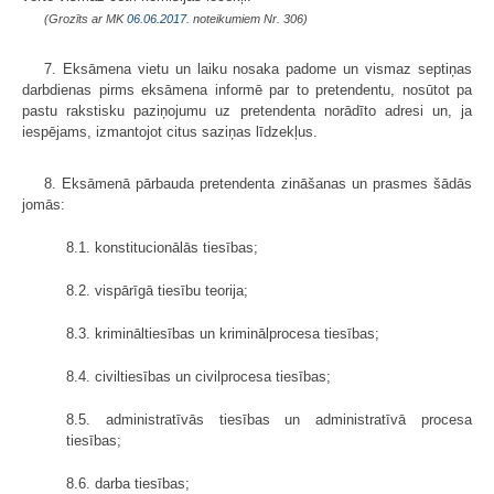
(Grozīts ar MK
06.06.2017.
noteikumiem Nr. 306)
7. Eksāmena vietu un laiku nosaka padome un vismaz septiņas
darbdienas pirms eksāmena informē par to pretendentu, nosūtot pa
pastu rakstisku paziņojumu uz pretendenta norādīto adresi un, ja
iespējams, izmantojot citus saziņas līdzekļus.
8. Eksāmenā pārbauda pretendenta zināšanas un prasmes šādās
jomās:
8.1. konstitucionālās tiesības;
8.2. vispārīgā tiesību teorija;
8.3. krimināltiesības un kriminālprocesa tiesības;
8.4. civiltiesības un civilprocesa tiesības;
8.5. administratīvās tiesības un administratīvā procesa
tiesības;
8.6. darba tiesības;