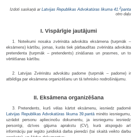
2
Izdoti saskaņā ar
Latvijas Republikas Advokatūras likuma
41.
panta
otro daļu
I. Vispārīgie jautājumi
1. Noteikumi nosaka zvērināta advokāta eksāmena (turpmāk –
eksāmens) kārtību, jomas, kurās tiek pārbaudītas zvērināta advokāta
pretendenta (turpmāk – pretendents) zināšanas un prasmes, un to
vērtēšanas kārtību.
2. Latvijas Zvērinātu advokātu padome (turpmāk – padome) ir
atbildīga par eksāmena organizēšanu un tā tehnisko nodrošinājumu.
II. Eksāmena organizēšana
3. Pretendents, kurš vēlas kārtot eksāmenu, iesniedz padomē
Latvijas Republikas Advokatūras likuma
39.pantā
minēto iesniegumu,
uzrādot personu apliecinošu dokumentu, ja iesniegumu iesniedz
personīgi, dzīves gājuma aprakstu (CV), kurā atspoguļo arī
informāciju par iegūto juridiskā darba pieredzi (tai skaitā veikto darbu