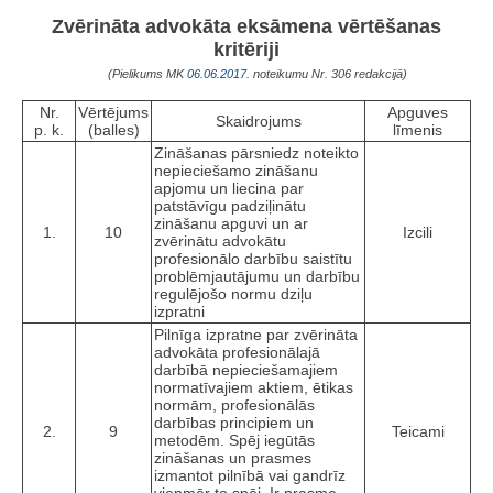
Zvērināta advokāta eksāmena vērtēšanas
kritēriji
(Pielikums MK
06.06.2017.
noteikumu Nr. 306 redakcijā)
Nr.
Vērtējums
Apguves
Skaidrojums
p. k.
(balles)
līmenis
Zināšanas pārsniedz noteikto
nepieciešamo zināšanu
apjomu un liecina par
patstāvīgu padziļinātu
zināšanu apguvi un ar
1.
10
Izcili
zvērinātu advokātu
profesionālo darbību saistītu
problēmjautājumu un darbību
regulējošo normu dziļu
izpratni
Pilnīga izpratne par zvērināta
advokāta profesionālajā
darbībā nepieciešamajiem
normatīvajiem aktiem, ētikas
normām, profesionālās
darbības principiem un
2.
9
Teicami
metodēm. Spēj iegūtās
zināšanas un prasmes
izmantot pilnībā vai gandrīz