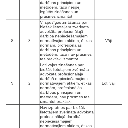
darbības principiem un
metodēm, taču nespēj
iegūtās zināšanas un
prasmes izmantot
Virspusīgas zināšanas par
biežāk lietotajiem zvērināta
advokāta profesionālajā
darbībā nepieciešamajiem
8.
3
normatīvajiem aktiem, ētikas
Vāji
normām, profesionālās
darbības principiem un
metodēm, taču nav prasmes
tās praktiski izmantot
Ļoti vājas zināšanas par
biežāk lietotajiem zvērināta
advokāta profesionālajā
darbībā nepieciešamajiem
9.
2
normatīvajiem aktiem, ētikas
Ļoti vāji
normām, profesionālās
darbības principiem un
metodēm, nav prasmes tās
izmantot praktiski
Nav izpratnes par biežāk
lietotajiem zvērināta advokāta
profesionālajā darbībā
nepieciešamajiem
normatīvajiem aktiem, ētikas