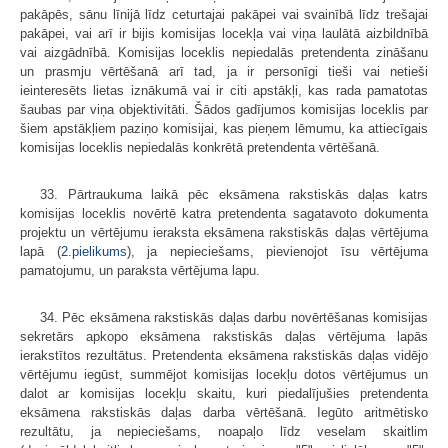
pakāpēs, sānu līnijā līdz ceturtajai pakāpei vai svainībā līdz trešajai
pakāpei, vai arī ir bijis komisijas locekļa vai viņa laulātā aizbildnībā
vai aizgādnībā. Komisijas loceklis nepiedalās pretendenta zināšanu
un prasmju vērtēšanā arī tad, ja ir personīgi tieši vai netieši
ieinteresēts lietas iznākumā vai ir citi apstākļi, kas rada pamatotas
šaubas par viņa objektivitāti. Šādos gadījumos komisijas loceklis par
šiem apstākļiem paziņo komisijai, kas pieņem lēmumu, ka attiecīgais
komisijas loceklis nepiedalās konkrētā pretendenta vērtēšanā.
33. Pārtraukuma laikā pēc eksāmena rakstiskās daļas katrs
komisijas loceklis novērtē katra pretendenta sagatavoto dokumenta
projektu un vērtējumu ieraksta eksāmena rakstiskās daļas vērtējuma
lapā (
2.pielikums
), ja nepieciešams, pievienojot īsu vērtējuma
pamatojumu, un paraksta vērtējuma lapu.
34. Pēc eksāmena rakstiskās daļas darbu novērtēšanas komisijas
sekretārs apkopo eksāmena rakstiskās daļas vērtējuma lapās
ierakstītos rezultātus. Pretendenta eksāmena rakstiskās daļas vidējo
vērtējumu iegūst, summējot komisijas locekļu dotos vērtējumus un
dalot ar komisijas locekļu skaitu, kuri piedalījušies pretendenta
eksāmena rakstiskās daļas darba vērtēšanā. Iegūto aritmētisko
rezultātu, ja nepieciešams, noapaļo līdz veselam skaitlim