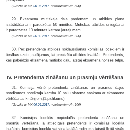
(Grozīts ar MK
06.06.2017.
noteikumiem Nr. 306)
29. Eksāmena mutiskajā daļā pārdomām un atbildes plāna
izstrādāšanai ir paredzētas 50 minūtes. Mutiskas atbildes sniegšanai
ir paredzētas 10 mi­nūtes katram jautājumam.
(Grozīts ar MK
06.06.2017.
noteikumiem Nr. 306)
30. Pēc pretendenta atbildes noklausīšanās komisijas locekļiem ir
tiesības uzdot jautājumus, lai precizētu atbildes kvalitāti. Pretendents,
kas pabeidzis eksāmena mutisko daļu, atstāj eksāmena norises telpu.
IV. Pretendenta zināšanu un prasmju vērtēšana
31. Komisija vērtē pretendenta zināšanas un prasmes šajos
noteikumos noteiktajā kārtībā 10 ballu sistēmā saskaņā ar eksāmena
vērtēšanas kritērijiem,(1.pielikums).
(Grozīts ar MK
06.06.2017.
noteikumiem Nr. 306)
32. Komisijas loceklis nepiedalās pretendenta zināšanu un
prasmju vērtēšanā, ja attiecīgais pretendents ir komisijas locekļa
laulātais, komisijas locekļa vai viņa laulātā radinieks taisnā līnijā visās