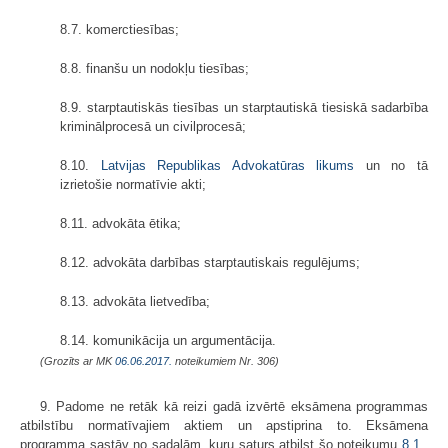
8.7. komerctiesības;
8.8. finanšu un nodokļu tiesības;
8.9. starptautiskās tiesības un starptautiskā tiesiskā sadarbība
kriminālprocesā un civilprocesā;
8.10.
Latvijas Republikas Advokatūras likums
un no tā
izrietošie normatīvie akti;
8.11. advokāta ētika;
8.12. advokāta darbības starptautiskais regulējums;
8.13. advokāta lietvedība;
8.14. komunikācija un argumentācija.
(Grozīts ar MK
06.06.2017.
noteikumiem Nr. 306)
9. Padome ne retāk kā reizi gadā izvērtē eksāmena programmas
atbilstību normatīvajiem aktiem un apstiprina to. Eksāmena
programma sastāv no sadaļām, kuru saturs atbilst šo noteikumu
8.1
.,