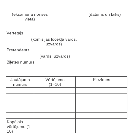
(eksāmena norises
(datums un laiks)
vieta)
Vērtētājs
(komisijas locekļa vārds,
uzvārds)
Pretendents
(vārds, uzvārds)
Biļetes numurs
Jautājuma
Vērtējums
Piezīmes
numurs
(1–10)
Kopējais
vērtējums (1–
10)