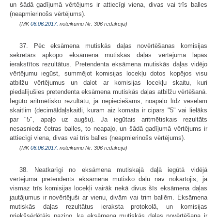
un šādā gadījumā vērtējums ir attiecīgi viena, divas vai trīs balles
(neapmierinošs vērtējums).
(MK
06.06.2017.
noteikumu Nr. 306 redakcijā)
37. Pēc eksāmena mutiskās daļas novērtēšanas komisijas
sekretārs apkopo eksāmena mutiskās daļas vērtējuma lapās
ierakstītos rezultātus. Pretendenta eksāmena mutiskās daļas vidējo
vērtējumu iegūst, summējot komisijas locekļu dotos kopējos visu
atbilžu vērtējumus un dalot ar komisijas locekļu skaitu, kuri
piedalījušies pretendenta eksāmena mutiskās daļas atbilžu vērtēšanā.
Iegūto aritmētisko rezultātu, ja nepieciešams, noapaļo līdz veselam
skaitlim (decimāldaļskaitli, kuram aiz komata ir cipars "5" vai lielāks
par "5", apaļo uz augšu). Ja iegūtais aritmētiskais rezultāts
nesasniedz četras balles, to neapaļo, un šādā gadījumā vērtējums ir
attiecīgi viena, divas vai trīs balles (neapmierinošs vērtējums).
(MK
06.06.2017.
noteikumu Nr. 306 redakcijā)
38. Neatkarīgi no eksāmena mutiskajā daļā iegūtā vidējā
vērtējuma pretendents eksāmena mutisko daļu nav nokārtojis, ja
vismaz trīs komisijas locekļi vairāk nekā divus šīs eksāmena daļas
jautājumus ir novērtējuši ar vienu, divām vai trim ballēm. Eksāmena
mutiskās daļas rezultātus ieraksta protokolā, un komisijas
priekšsēdētājs paziņo, ka eksāmena mutiskās daļas novērtēšana ir