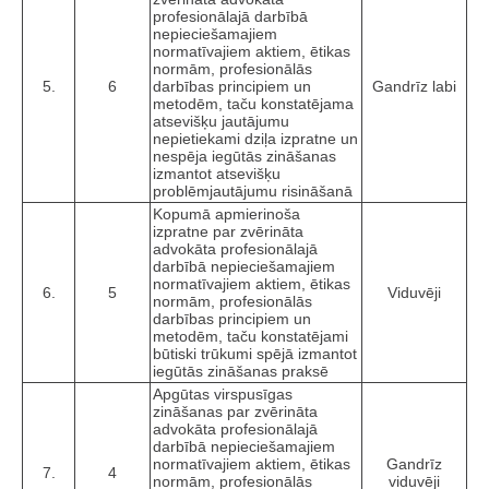
profesionālajā darbībā
nepieciešamajiem
normatīvajiem aktiem, ētikas
normām, profesionālās
5.
6
darbības principiem un
Gandrīz labi
metodēm, taču konstatējama
atsevišķu jautājumu
nepietiekami dziļa izpratne un
nespēja iegūtās zināšanas
izmantot atsevišķu
problēmjautājumu risināšanā
Kopumā apmierinoša
izpratne par zvērināta
advokāta profesionālajā
darbībā nepieciešamajiem
normatīvajiem aktiem, ētikas
6.
5
Viduvēji
normām, profesionālās
darbības principiem un
metodēm, taču konstatējami
būtiski trūkumi spējā izmantot
iegūtās zināšanas praksē
Apgūtas virspusīgas
zināšanas par zvērināta
advokāta profesionālajā
darbībā nepieciešamajiem
normatīvajiem aktiem, ētikas
Gandrīz
7.
4
normām, profesionālās
viduvēji