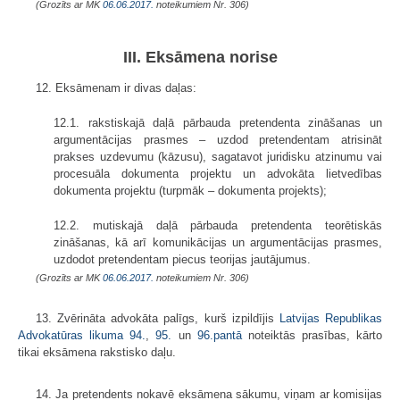
(Grozīts ar MK
06.06.2017.
noteikumiem Nr. 306)
III. Eksāmena norise
12. Eksāmenam ir divas daļas:
12.1. rakstiskajā daļā pārbauda pretendenta zināšanas un
argumentācijas prasmes – uzdod pretendentam atrisināt
prakses uzdevumu (kāzusu), sagatavot juridisku atzinumu vai
procesuāla dokumenta projektu un advokāta lietvedības
dokumenta projektu (turpmāk – dokumenta projekts);
12.2. mutiskajā daļā pārbauda pretendenta teorētiskās
zināšanas, kā arī komunikācijas un argumentācijas prasmes,
uzdodot pretendentam piecus teorijas jautājumus.
(Grozīts ar MK
06.06.2017.
noteikumiem Nr. 306)
13. Zvērināta advokāta palīgs, kurš izpildījis
Latvijas Republikas
Advokatūras likuma
94.
,
95.
un
96.pantā
noteiktās prasības, kārto
tikai eksāmena rakstisko daļu.
14. Ja pretendents nokavē eksāmena sākumu, viņam ar komisijas