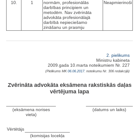
10.
1
normām, profesionālās
Neapmierinoši
darbības principiem un
metodēm. Nav zvērināta
advokāta profesionālajā
darbībā nepieciešamo
zināšanu un prasmju
2. pielikums
Ministru kabineta
2009.gada 10.marta noteikumiem Nr. 227
(Pielikums MK
06.06.2017.
noteikumu Nr. 306 redakcijā)
Zvērināta advokāta eksāmena rakstiskās daļas
vērtējuma lapa
(eksāmena norises
(datums un laiks)
vieta)
Vērtētājs
(komisijas locekļa