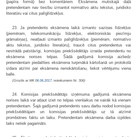
(papīra formā) bez komentāriem. Eksāmena mutiskajā daļā
pretendentam nav tiesību izmantot normatīvo aktu tekstus, juridisko
literatūru vai citus palīglīdzekļus.
23. Ja pretendents eksāmena laikā izmanto saziņas līdzekļus
(piemēram, telekomunikāciju līdzekļus, elektroniskās piezīmju
grāmatiņas), neatļauti izmanto palīglīdzekļus (piemēram, normatīvo
aktu tekstus, juridisko literatūru), traucē citus pretendentus vai
nestrādā patstāvīgi, komisijas priekšsēdētājs izraida pretendentu no
eksāmena norises telpas. Šādā gadījumā komisija aizliedz
pretendentam piedalīties eksāmena turpmākā kārtošanā un protokolā
izdara atzīmi par eksāmena nenokārtošanu, liekot vērtējumu viena
balle.
(Grozīts ar MK
06.06.2017.
noteikumiem Nr. 306)
24. Komisijas priekšsēdētājs izņēmuma gadījumā eksāmena
norises laikā var atļaut iziet no telpas vienlaikus ne vairāk kā vienam
pretendentam. Šajā gadījumā pretendents savu darbu nodod komisijas
priekšsēdētājam un komisijas priekšsēdētājs uz tā atzīmē
prombūtnes faktu un laiku. Pretendentam eksāmena darba izpildes
laiks netiek pagarināts.