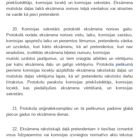
priekšsēdētājs, komisijas locekļi un komisijas sekretārs. Eksāmena
mutiskās daļas laikā eksāmena norises telpā vienlaikus var atrasties
ne vairāk kā pieci pretendenti.
20. Komisijas sekretārs protokolē eksāmena norises gaitu.
Protokolā norāda eksāmena norises vietu, laiku, komisijas sastāvu,
komisijas apspriežu laiku un pieņemtos lēmumus, pretendentu vārdus
un uzvārdus, kuri kārto eksāmenu, kā arī pretendentus, kuri nav
ieradušies, izvēlētās eksāmena biļetes numuru, komisijas
mutiski uzdotos jautājumus, uz tiem sniegtās atbildes un vērtējumu
par katru eksāmena daļu un galīgo vērtējumu. Protokola
pielikumā
pievieno komisijas locekļu aizpildītās eksāmena rakstiskās daļas un
mutiskās daļas vērtējuma lapas, kā arī pretendentu rakstisko darbu
tīrrakstus. Protokolu paraksta komisijas priekšsēdētājs, komisijas
locekļi, kas piedalījušies eksāmena vērtēšanā, un komisijas
sekretārs.
21. Protokola oriģināleksemplāru un tā pielikumus padome glabā
piecus gadus no eksāmena dienas.
22. Eksāmena rakstiskajā daļā pretendentam ir tiesības izmantot
visus līdzpaņemtos vai komisijas izsniegtos normatīvo aktu tekstus