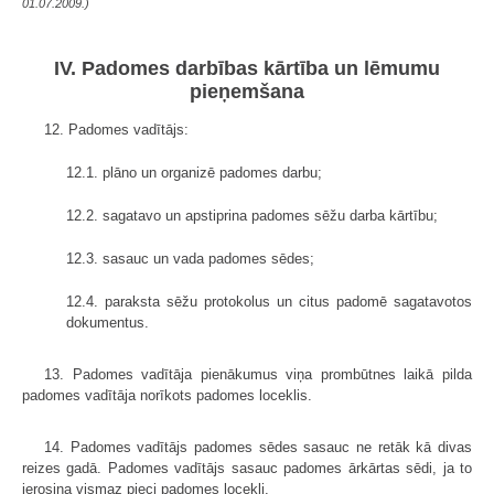
01.07.2009.)
IV. Padomes darbības kārtība un lēmumu
pieņemšana
12. Padomes vadītājs:
12.1. plāno un organizē padomes darbu;
12.2. sagatavo un apstiprina padomes sēžu darba kārtību;
12.3. sasauc un vada padomes sēdes;
12.4. paraksta sēžu protokolus un citus padomē sagatavotos
dokumentus.
13. Padomes vadītāja pienākumus viņa prombūtnes laikā pilda
padomes vadītāja norīkots padomes loceklis.
14. Padomes vadītājs padomes sēdes sasauc ne retāk kā divas
reizes gadā. Padomes vadītājs sasauc padomes ārkārtas sēdi, ja to
ierosina vismaz pieci padomes locekļi.