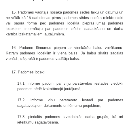
15. Padomes vadītājs nosaka padomes sēdes laiku un datumu un
ne vēlāk kā 15 darbdienas pirms padomes sēdes nosūta (elektroniski
vai papīra formā pēc padomes locekļa pieprasījuma) padomes
locekļiem informāciju par padomes sēdes sasaukšanu un darba
kārtībā izskatāmajiem jautājumiem.
16. Padome lēmumus pieņem ar vienkāršu balsu vairākumu.
Katram padomes loceklim ir viena balss. Ja balsu skaits sadalās
vienādi, izšķirošā ir padomes vadītāja balss.
17. Padomes locekļi:
17.1. informē padomi par viņu pārstāvētās iestādes viedokli
padomes sēdē izskatāmajā jautājumā;
17.2. informē viņu pārstāvēto iestādi par padomes
sagatavotajiem doku­mentu un lēmumu projektiem;
17.3. piedalās padomes izveidotajās darba grupās, kā arī
ieteikumu sagata­vošanā.