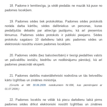
18. Padome ir lemttiesīga, ja sēdē piedalās ne mazāk kā puse no
padomes locekļiem.
19. Padomes sēdes tiek protokolētas. Padomes sēdes protokolā
norāda darba kārtību, sēdes dalībniekus un personas, kuras
piedalījušās debatēs par attiecīgo jautājumu, kā arī pieņemtos
lēmumus. Padomes sēdes protokols ir publiski pieejams. Sēdes
protokolu sagatavo 10 darbdienu laikā pēc padomes sēdes un
elektroniski nosūtīta visiem padomes locekļiem.
20. Padomes sēdēs (bez balsstiesībām) ir tiesīgi piedalīties valsts
un pašvaldību iestāžu, biedrību un nodibinājumu pārstāvji, kā arī
padomes pieaicināti eksperti.
21. Padomes darbību materiāltehniski nodrošina un tās lietvedību
kārto Izglītības un zinātnes ministrija.
(Grozīts ar MK
30.06.2009.
noteikumiem Nr.696, kas piemērojami ar
01.07.2009.)
22. Padomes loceklis ne vēlāk kā piecu darbdienu laikā pirms
padomes sēdes drīkst elektroniski nosūtīt Izglītības un zinātnes