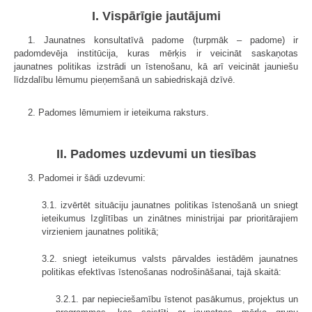
I. Vispārīgie jautājumi
1. Jaunatnes konsultatīvā padome (turpmāk – padome) ir
padomdevēja institūcija, kuras mērķis ir veicināt saskaņotas
jaunatnes politikas izstrādi un īstenošanu, kā arī veicināt jauniešu
līdzdalību lēmumu pieņemšanā un sabiedriskajā dzīvē.
2. Padomes lēmumiem ir ieteikuma raksturs.
II. Padomes uzdevumi un tiesības
3. Padomei ir šādi uzdevumi:
3.1. izvērtēt situāciju jaunatnes politikas īstenošanā un sniegt
ieteikumus Izglītības un zinātnes ministrijai par prioritārajiem
virzieniem jaunatnes politikā;
3.2. sniegt ieteikumus valsts pārvaldes iestādēm jaunatnes
politikas efektīvas īstenošanas nodrošināšanai, tajā skaitā:
3.2.1. par nepieciešamību īstenot pasākumus, projektus un