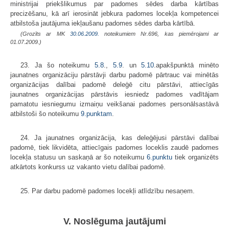
ministrijai priekšli­kumus par padomes sēdes darba kārtības
precizēšanu, kā arī ierosināt jebkura padomes locekļa kompetencei
atbilstoša jautājuma iekļaušanu padomes sēdes darba kārtībā.
(Grozīts ar MK
30.06.2009.
noteikumiem Nr.696, kas piemērojami ar
01.07.2009.)
23. Ja šo noteikumu
5.8
.,
5.9
. un
5.10
.apakšpunktā minēto
jaunatnes orga­nizāciju pārstāvji darbu padomē pārtrauc vai minētās
organizācijas dalībai padomē deleģē citu pārstāvi, attiecīgās
jaunatnes organizācijas pārstāvis iesniedz padomes vadītājam
pamatotu iesniegumu izmaiņu veikšanai padomes personāl­sastāvā
atbilstoši šo noteikumu
9.punktam
.
24. Ja jaunatnes organizācija, kas deleģējusi pārstāvi dalībai
padomē, tiek likvidēta, attiecīgais padomes loceklis zaudē padomes
locekļa statusu un saskaņā ar šo noteikumu
6.punktu
tiek organizēts
atkārtots konkurss uz vakanto vietu dalībai padomē.
25. Par darbu padomē padomes locekļi atlīdzību nesaņem.
V. Noslēguma jautājumi