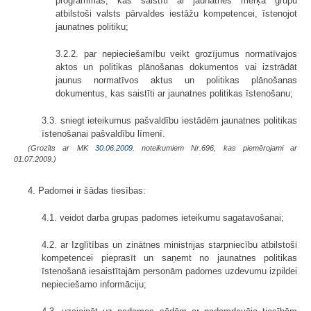
programmas, kas saistīti ar jaunatnes mērķa grupu
atbilstoši valsts pārvaldes iestāžu kompetencei, īstenojot
jaunatnes politiku;
3.2.2. par nepieciešamību veikt grozījumus normatīvajos
aktos un politikas plānošanas dokumentos vai izstrādāt
jaunus normatīvos aktus un politikas plānošanas
dokumentus, kas saistīti ar jaunatnes politikas īstenošanu;
3.3. sniegt ieteikumus pašvaldību iestādēm jaunatnes politikas
īstenošanai pašvaldību līmenī.
(Grozīts ar MK
30.06.2009.
noteikumiem Nr.696, kas piemērojami ar
01.07.2009.)
4. Padomei ir šādas tiesības:
4.1. veidot darba grupas padomes ieteikumu sagatavo­šanai;
4.2. ar Izglītības un zinātnes ministrijas starpniecību atbilstoši
kompetencei pieprasīt un saņemt no jaunatnes politikas
īstenošanā iesaistītajām personām padomes uzdevumu izpildei
nepieciešamo informāciju;