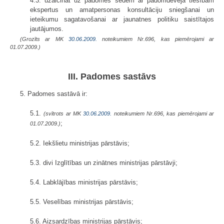
4.3. uzaicināt uz padomes sēdēm ar padomdevēja tiesībām
ekspertus un amatpersonas konsultāciju sniegšanai un
ieteikumu sagatavošanai ar jaunatnes politiku saistītajos
jautājumos.
(Grozīts ar MK
30.06.2009.
noteikumiem Nr.696, kas piemērojami ar
01.07.2009.)
III. Padomes sastāvs
5. Padomes sastāvā ir:
5.1.
(svītrots ar MK
30.06.2009.
noteikumiem Nr.696, kas piemērojami ar
;
01.07.2009.)
5.2. Iekšlietu ministrijas pārstāvis;
5.3. divi Izglītības un zinātnes ministrijas pārstāvji;
5.4. Labklājības ministrijas pārstāvis;
5.5. Veselības ministrijas pārstāvis;
5.6. Aizsardzības ministrijas pārstāvis;