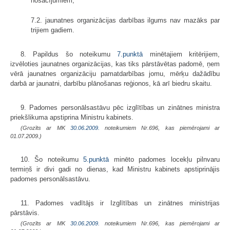
nosacījumiem;
7.2. jaunatnes organizācijas darbības ilgums nav mazāks par
trijiem gadiem.
8. Papildus šo noteikumu
7.punktā
minētajiem kritērijiem,
izvēloties jaunatnes organizācijas, kas tiks pārstāvētas padomē, ņem
vērā jaunatnes organizāciju pamatdarbības jomu, mērķu dažādību
darbā ar jaunatni, darbību plānošanas reģionos, kā arī biedru skaitu.
9. Padomes personālsastāvu pēc izglītības un zinātnes ministra
priekšlikuma apstiprina Ministru kabinets.
(Grozīts ar MK
30.06.2009.
noteikumiem Nr.696, kas piemērojami ar
01.07.2009.)
10. Šo noteikumu
5.punktā
minēto padomes locekļu pilnvaru
termiņš ir divi gadi no dienas, kad Ministru kabinets apstiprinājis
padomes personāl­sastāvu.
11. Padomes vadītājs ir Izglītības un zinātnes ministrijas
pārstāvis.
(Grozīts ar MK
30.06.2009.
noteikumiem Nr.696, kas piemērojami ar