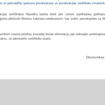
ts un pašvaldību īpašuma privatizācijas un privatizācijas sertifikātu izmant
ācijas sertifikātus Hipotēku banka dzēš pēc zemes izpirkšanas (pirkšan
stra atbilstoši Ministru kabineta noteikumiem, kas izdoti, pamatojoties uz liku
tembrim nosūta pilsētas (nova­da) domei informāciju par veiktajām priekšap
su, un pārskaitīto sertifikātu skaitu.
Ekonomikas m