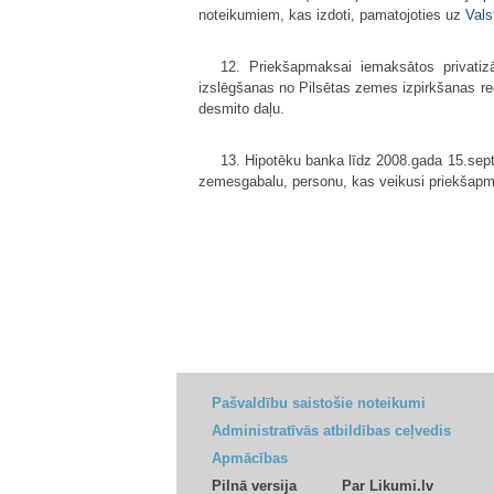
noteikumiem, kas izdoti, pamatojoties uz
Vals
12. Priekšapmaksai iemaksātos privatiz
izslēgšanas no Pilsētas zemes izpirkšanas reģi
desmito daļu.
13. Hipotēku banka līdz 2008.gada 15.sep
zemesgabalu, personu, kas veikusi priekšapmak
Pašvaldību saistošie noteikumi
Administratīvās atbildības ceļvedis
Apmācības
Pilnā versija
Par Likumi.lv