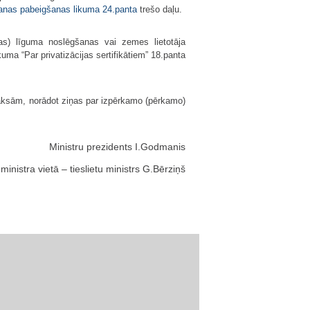
ošanas pabeigšanas likuma
24.panta
trešo daļu.
as) līguma noslēgšanas vai zemes lietotāja
ma “Par privatizācijas sertifikā­tiem” 18.panta
maksām, norādot ziņas par izpērkamo (pērkamo)
Ministru prezidents I.Godmanis
inistra vietā – tieslietu ministrs G.Bērziņš