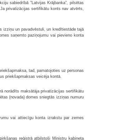
kciju sabiedrībā “Latvijas Krājbanka”, pilsētas
a privatizācijas sertifikātu konts nav atvērts,
s izziņu un pavadvēstuli, un kredītiestāde tajā
a) domes saņemto paziņojumu vai pievieno konta
a priekšapmaksa, tad, pamatojoties uz personas
ātus priekšapmaksas veicēja kontā.
ā norādīts maksātāja privatizācijas sertifikātu
lsētas (novada) domes sniegtās izziņas numuru
vumu vai attiecīgu konta izrakstu par zemes
rkšanas reģistrā atbilstoši Ministru kabineta