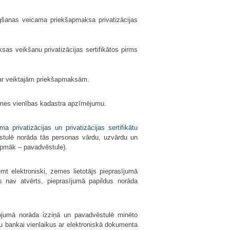
gšanas veicama priekšapmaksa privatizācijas
sas veikšanu privatizācijas sertifikātos pirms
 par veiktajām priekšapmaksām.
zemes vienības kadastra apzīmējumu.
a privatizācijas un privatizācijas sertifikātu
vēstulē norāda tās personas vārdu, uzvārdu un
urpmāk – pavadvēstule).
emt elektroniski, zemes lietotājs pieprasījumā
onts nav atvērts, pieprasījumā papildus norāda
ņojumā norāda izziņā un pavadvēstulē minēto
ku bankai vienlaikus ar elektroniskā dokumenta