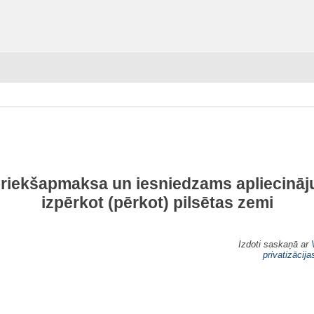
priekšapmaksa un iesniedzams apliecinā
izpērkot (pērkot) pilsētas zemi
Izdoti saskaņā ar
privatizācij