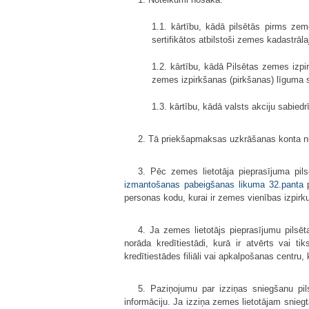
1.1. kārtību, kādā pilsētās pirms ze
sertifikātos atbilstoši zemes kadastrāl
1.2. kārtību, kādā Pilsētas zemes izpi
zemes izpirkšanas (pirkšanas) līguma s
1.3. kārtību, kādā valsts akciju sabie
2. Tā priekšapmaksas uzkrāšanas konta num
3. Pēc zemes lietotāja pieprasījuma pil
izmantošanas pabeigšanas likuma
32.panta
p
personas kodu, kurai ir zemes vienības izpirku
4. Ja zemes lietotājs pieprasījumu pilsēt
norāda kredītiestādi, kurā ir atvērts vai tik
kredītiestādes filiāli vai apkalpošanas centru, 
5. Paziņojumu par izziņas sniegšanu pil
informāciju. Ja izziņa zemes lietotājam snieg