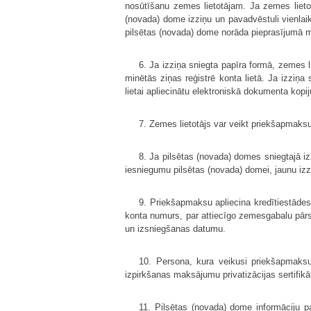
nosūtīšanu zemes lietotājam. Ja zemes lietotāj
(novada) dome izziņu un pavadvēstuli vienlaiku
pilsētas (novada) dome norāda pieprasījumā min
6. Ja izziņa sniegta papīra formā, zemes l
minētās ziņas reģistrē konta lietā. Ja izziņa
lietai apliecinātu elektroniskā dokumenta kopi
7. Zemes lietotājs var veikt priekšapmaksu 
8. Ja pilsētas (novada) domes sniegtajā i
iesniegumu pilsētas (novada) domei, jaunu izz
9. Priekšapmaksu apliecina kredītiestādes 
konta numurs, par attiecīgo zemesgabalu pārs
un izsniegšanas datumu.
10. Persona, kura veikusi priekšapmaksu
izpirkšanas maksājumu privatizācijas sertifik
11. Pilsētas (novada) dome informāciju p