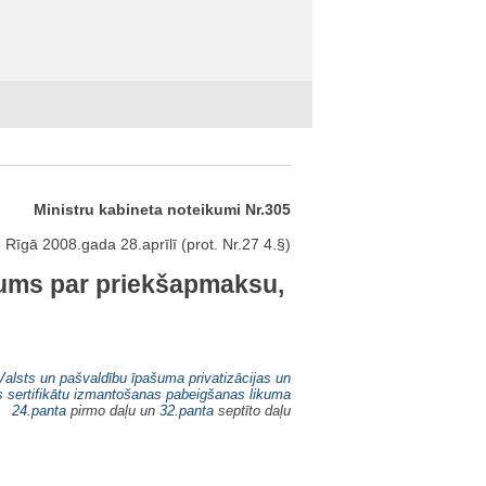
Ministru kabineta noteikumi Nr.305
Rīgā 2008.gada 28.aprīlī (prot. Nr.27 4.§)
jums par priekšapmaksu,
Valsts un pašvaldību īpašuma privatizācijas un
as sertifikātu izmantošanas pabeigšanas likuma
24.panta
pirmo daļu un
32.panta
septīto daļu