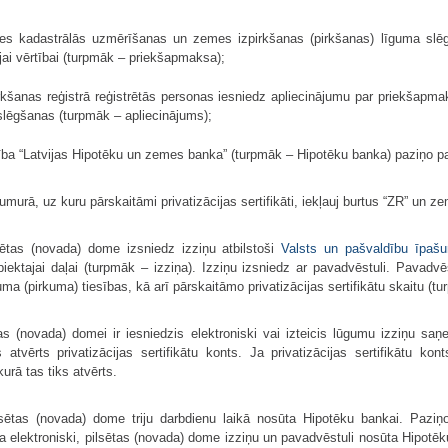
mes kadastrālās uzmērīšanas un zemes izpirkšanas (pirkšanas) līguma slē
ajai vērtībai (turpmāk – priekšapmaksa);
rkšanas reģistrā reģistrētās personas iesniedz apliecinājumu par priekšapmak
lēgšanas (turpmāk – apliecinā­jums);
drība “Latvijas Hipotēku un zemes banka” (turpmāk – Hipotēku banka) paziņo
urā, uz kuru pārskaitāmi privatizācijas sertifikāti, iekļauj burtus “ZR” un 
sētas (novada) dome izsniedz izziņu atbilstoši
Valsts un pašvaldību īpašum
iektajai daļai (turpmāk – izziņa). Izziņu izsniedz ar pavadvēstuli. Pavad
ma (pirkuma) tiesības, kā arī pārskaitāmo privatizācijas sertifikātu skaitu (t
as (novada) domei ir iesniedzis elektroniski vai izteicis lūgumu izziņu saņ
s atvērts privatizācijas sertifikātu konts. Ja privatizācijas sertifikātu k
kurā tas tiks atvērts.
sētas (novada) dome triju darbdienu laikā nosūta Hipotēku bankai. Pazi
ta elektro­niski, pilsētas (novada) dome izziņu un pavadvēstuli nosūta Hipotē