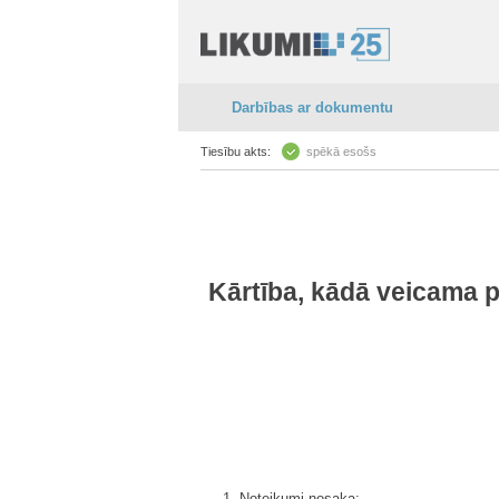
Darbības ar dokumentu
Tiesību akts:
spēkā esošs
Kārtība, kādā veicama 
1. Noteikumi nosaka: