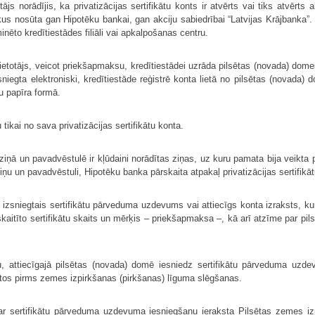
s norādījis, ka privatizācijas sertifikātu konts ir atvērts vai tiks atvērts a
s nosūta gan Hipotēku bankai, gan akciju sabiedrībai “Latvijas Krājbanka”. J
ēto kredītiestādes filiāli vai apkalpošanas centru.
ietotājs, veicot priekšapmaksu, kredītie­stādei uzrāda pilsētas (novada) dome
 sniegta elektroniski, kredītiestāde reģistrē konta lietā no pilsētas (novad
ju papīra formā.
tikai no sava privatizācijas sertifikātu konta.
zziņā un pavadvēstulē ir kļūdaini norādītas ziņas, uz kuru pamata bija veikt
iņu un pavadvēstuli, Hipotēku banka pārskaita atpakaļ privatizācijas sertifik
izsniegtais sertifikātu pārvedu­ma uzdevums vai attiecīgs konta izraksts, kur
kaitīto sertifikātu skaits un mērķis – priekšapmaksa –, kā arī atzīme par pi
, attiecīgajā pilsētas (novada) domē iesniedz sertifikātu pārveduma uzde
ātos pirms zemes izpirkša­nas (pirkšanas) līguma slēgšanas.
ar sertifikātu pārveduma uzdevuma iesniegšanu ieraksta Pilsētas zemes izpi