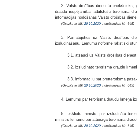
2. Valsts drošības dienesta priekšnieks, 
draudu iespējamībai atbilstošu terorisma dr
informācijas nodošanas Valsts drošības dienest
(Grozīts ar MK
20.10.2020.
noteikumiem Nr. 645)
3. Pamatojoties uz Valsts drošības die
izsludināšanu. Lēmumu noformē rakstiski stu
3.1. atsauci uz Valsts drošības dienest
3.2. izsludināto terorisma draudu līmeni
3.3. informāciju par pretterorisma pas
(Grozīts ar MK
20.10.2020.
noteikumiem Nr. 645)
4. Lēmums par terorisma draudu līmeņa izsl
5. Iekšlietu ministrs par izsludināto te
ministrs lēmumu par attiecīgā terorisma draud
(Grozīts ar MK
20.10.2020.
noteikumiem Nr. 645)