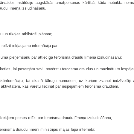
 pārvaldes institūciju augstākās amatpersonas kārtībā, kāda noteikta nor
raudu līmeņa izsludināšanu.
u un rīkojas atbilstoši plānam;
s relīzē iekļaujamo informāciju par:
ēmuma pieņemšanu par attiecīgā terorisma draudu līmeņa izsludināšanu;
rīkoties, lai pasargātu sevi, novērstu terorisma draudus un mazinātu to iespē
aktinformāciju, tai skaitā tālruņu numuriem, uz kuriem zvanot iedzīvotāji
aktivitātēm, kas varētu liecināt par iespējamiem terorisma draudiem.
dzekļiem preses relīzi par terorisma draudu līmeņa izsludināšanu;
 terorisma draudu līmeni ministrijas mājas lapā internetā;