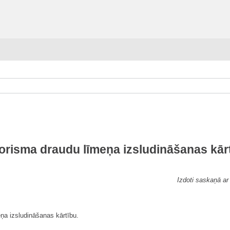
orisma draudu līmeņa izsludināšanas kār
Izdoti saskaņā a
ņa izsludināšanas kārtību.