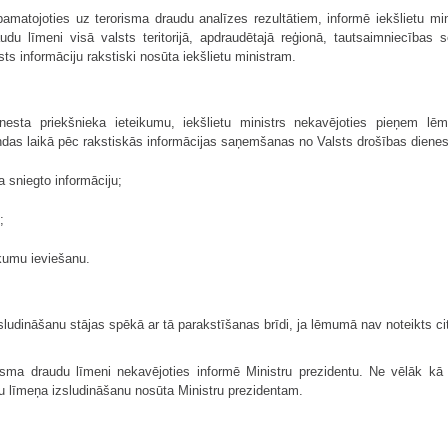
pamatojoties uz terorisma draudu analīzes rezultātiem, informē iekšlietu mi
audu līmeni visā valsts teritorijā, apdraudētajā reģionā, tautsaimniecības
s informāciju rakstiski nosūta iekšlietu ministram.
nesta priekšnieka ieteikumu, iekšlietu ministrs nekavējoties pieņem lē
ndas laikā pēc rakstiskās informācijas saņemšanas no Valsts drošības dien
a sniegto informāciju;
;
ākumu ieviešanu.
udināšanu stājas spēkā ar tā parakstīšanas brīdi, ja lēmumā nav noteikts cit
rorisma draudu līmeni nekavējoties informē Ministru prezidentu. Ne vēlāk k
u līmeņa izsludināšanu nosūta Ministru prezidentam.