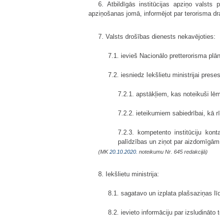
6. Atbildīgās institūcijas apziņo valsts
apziņošanas jomā, informējot par terorisma d
7. Valsts drošības dienests nekavējoties:
7.1. ievieš Nacionālo pretterorisma plān
7.2. iesniedz Iekšlietu ministrijai prese
7.2.1. apstākļiem, kas noteikuši l
7.2.2. ieteikumiem sabiedrībai, kā 
7.2.3. kompetento institūciju kont
palīdzības un ziņot par aizdomīgām 
(MK
20.10.2020.
noteikumu Nr. 645 redakcijā)
8. Iekšlietu ministrija:
8.1. sagatavo un izplata plašsaziņas lī
8.2. ievieto informāciju par izsludināto