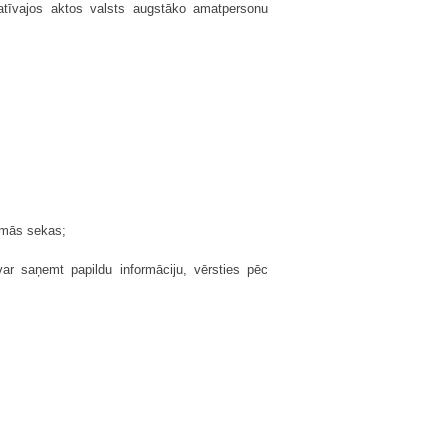
matīvajos aktos valsts augstāko amatper­sonu
jamās sekas;
 var saņemt papildu informāciju, vērsties pēc