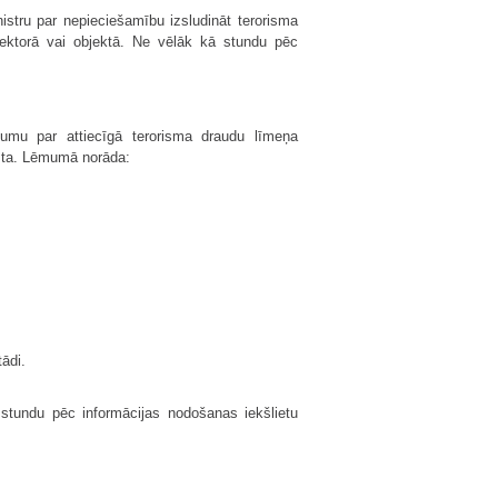
nistru par nepieciešamību izsludināt terorisma
 sektorā vai objektā. Ne vēlāk kā stundu pēc
mumu par attiecīgā terorisma draudu līmeņa
esta. Lēmumā norāda:
ādi.
ā stundu pēc informācijas nodošanas iekšlietu