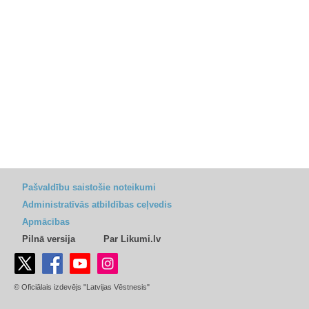
Pašvaldību saistošie noteikumi
Administratīvās atbildības ceļvedis
Apmācības
Pilnā versija
Par Likumi.lv
© Oficiālais izdevējs "Latvijas Vēstnesis"