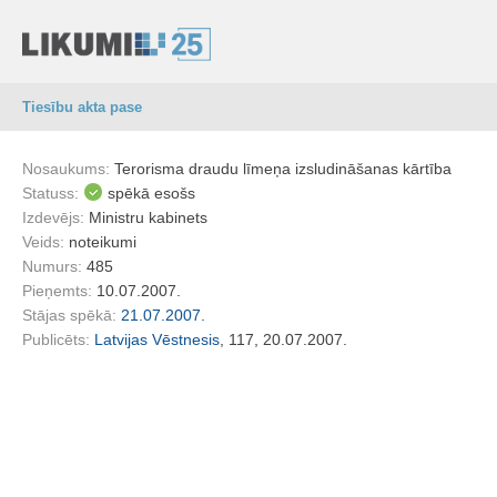
Tiesību akta pase
Nosaukums:
Terorisma draudu līmeņa izsludināšanas kārtība
Statuss:
spēkā esošs
Izdevējs:
Ministru kabinets
Veids:
noteikumi
Numurs:
485
Pieņemts:
10.07.2007.
Stājas spēkā:
21.07.2007.
Publicēts:
Latvijas Vēstnesis
, 117, 20.07.2007.