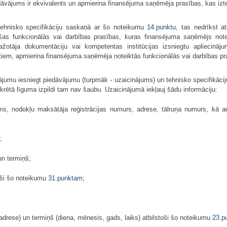
dāvājums ir ekvivalents un apmierina finansējuma saņēmēja prasības, kas iztei
ehnisko specifikāciju saskaņā ar šo noteikumu
14.punktu
, tas nedrīkst a
šas funkcionālās vai darbības prasības, kuras finansējuma saņēmējs note
ažotāja dokumentāciju vai kompe­tentas institūcijas izsniegtu apliecināj
rtiem, apmierina finansējuma saņēmēja noteiktās funkcionālās vai darbības pr
umu iesniegt piedāvājumu (turpmāk - uzaicinājums) un tehnisko specifikācij
krētā līguma izpildi tam nav šaubu. Uzaicinājumā iekļauj šādu informāciju:
s, nodokļu maksātāja reģistrācijas numurs, adrese, tālruņa numurs, kā a
;
un termiņš;
toši šo noteikumu
31.punktam
;
adrese) un termiņš (diena, mēnesis, gads, laiks) atbilstoši šo noteikumu
23.p