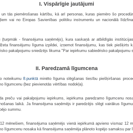
I. Vispārīgie jautājumi
 un tās piemērošanas kārtību, kā arī personas, kuras piemēro šo procedūr
ļiem vai no Eiropas Savienības politiku instrumentu un nacionālā līdzfin
u (turpmāk - finansējuma saņēmējs), kura saskaņā ar atbildīgās institūci
džeta finansējumu līguma izpildei, izņemot finansējumu, kas tiek piešķirts 
risko pakalpojumu sniedzējs likuma "Par iepirkumu sabiedrisko pakalpojumu s
II. Paredzamā līgumcena
 šo noteikumu
8.punktā
minēto līguma slēgšanas tiesību piešķiršanas proce
o līgumcenu (bez pievienotās vērtības nodokļa).
eida preču vai pakalpojumu iepirkums, iepirkuma paredzamo līgumcenu no
enošanas laikā. Ja finansējuma saņēmējs ir paredzējis slēgt vairākus līgu
opējo summu.
par 12 mēnešiem, finansējuma saņēmējs vienā iepirkumā apvieno vismaz 12 
mo līgumcenu nosaka kā finansējuma saņēmēja plānoto kopējo samaksu par l