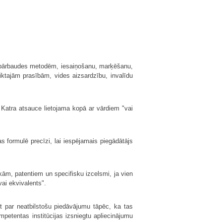
ju, pārbaudes metodēm, iesaiņošanu, marķēšanu,
ktajām prasībām, vides aizsardzību, invalīdu
. Katra atsauce lietojama kopā ar vārdiem "vai
s formulē precīzi, lai iespējamais piegādātājs
kām, patentiem un specifisku izcelsmi, ja vien
ai ekvivalents".
īt par neatbilstošu piedāvājumu tāpēc, ka tas
mpetentas institūcijas izsniegtu apliecinājumu