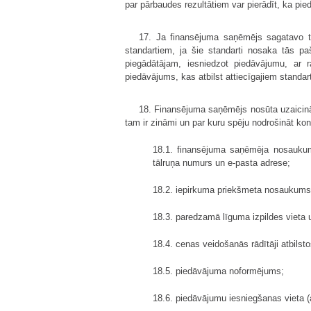
par pārbaudes rezultātiem var pierādīt, ka pie
17. Ja finansējuma saņēmējs sagatavo t
standartiem, ja šie standarti nosaka tās pa
piegādātājam, iesniedzot piedāvājumu, ar r
piedāvājums, kas atbilst attiecīgajiem standa
18. Finansējuma saņēmējs nosūta uzaicināj
tam ir zināmi un par kuru spēju nodrošināt kon
18.1. finansējuma saņēmēja nosaukum
tālruņa numurs un e-pasta adrese;
18.2. iepirkuma priekšmeta nosaukums
18.3. paredzamā līguma izpildes vieta 
18.4. cenas veidošanās rādītāji atbils
18.5. piedāvājuma noformējums;
18.6. piedāvājumu iesniegšanas vieta (