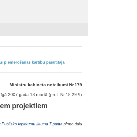
s piemērošanas kārtību pasūtītāja
Ministru kabineta noteikumi Nr.179
īgā 2007.gada 13.martā (prot. Nr.18 29.§)
iem projektiem
r
Publisko iepirkumu likuma
7.panta
pirmo daļu