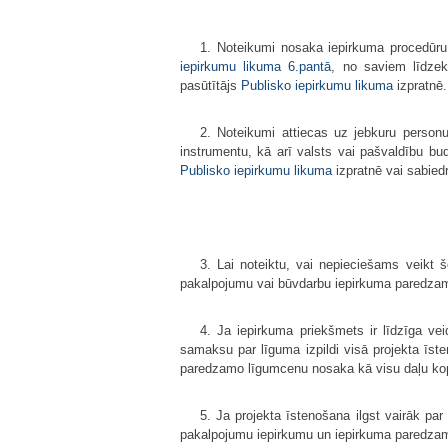
1. Noteikumi nosaka iepirkuma procedūru
iepirkumu likuma
6.pantā
, no saviem līdzek
pasūtītājs
Publisko iepirkumu likuma
izpratnē.
2. Noteikumi attiecas uz jebkuru person
instrumentu, kā arī valsts vai pašvaldību bu
Publisko iepirkumu likuma
izpratnē vai sabied
3. Lai noteiktu, vai nepieciešams veikt
pakalpojumu vai būvdarbu iepirkuma paredzam
4. Ja iepirkuma priekšmets ir līdzīga v
samaksu par līguma izpildi visā projekta īst
paredzamo līgumcenu nosaka kā visu daļu k
5. Ja projekta īstenošana ilgst vairāk 
pakalpojumu iepirkumu un iepirkuma paredza