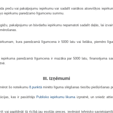
ida preču vai pakalpojumu iepirkumu var sadalīt vairākos atsevišķos iepirk
šķo iepirkumu paredzamo līgumcenu summu.
āžu, pakalpojumu un būvdarbu iepirkumu nepamatoti sadalīt daļās, lai izvai
iemērošanas.
pirkumam, kura paredzamā līgumcena ir 5000 latu vai lielāka, piemēro līg
 iepirkuma paredzamā līgumcena ir mazāka par 5000 latu, finansējuma saņ
tnē.
III. Izņēmumi
emērot šo noteikumu
8.punktā
minēto līguma slēgšanas tiesību piešķiršanas 
cijas, kas ir pasūtītājs
Publisko iepirkumu likuma
izpratnē, un sniedz atti
nīt vai papildināt tā rīcībā jau esošās preces, ievērojot tehnisko savietoj