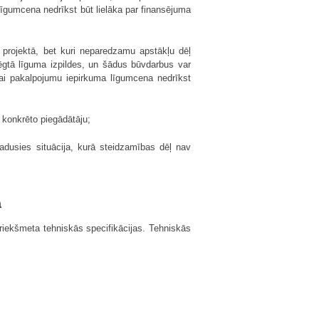
līgumcena nedrīkst būt lielāka par finansējuma
s projektā, bet kuri neparedzamu apstākļu dēļ
lēgtā līguma izpildes, un šādus būvdarbus var
 vai pakalpojumu iepirkuma līgumcena nedrīkst
 konkrēto piegādātāju;
adusies situācija, kurā steidzamības dēļ nav
a
iekšmeta tehniskās specifikācijas. Tehniskās