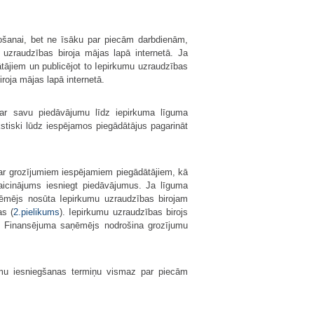
šanai, bet ne īsāku par piecām darbdienām,
uzraudzības biroja mājas lapā internetā. Ja
tājiem un publicējot to Iepirkumu uzraudzības
roja mājas lapā internetā.
 ar savu piedāvājumu līdz iepirkuma līguma
stiski lūdz iespējamos piegādātājus pagarināt
par grozījumiem iespēja­miem piegādātājiem, kā
aicinājums iesniegt piedāvājumus. Ja līguma
aņēmējs nosūta Iepirkumu uzraudzības birojam
as (
2.pielikums
). Iepirkumu uzraudzības birojs
ā. Finansējuma saņēmējs nodrošina grozījumu
jumu iesniegšanas termiņu vismaz par piecām