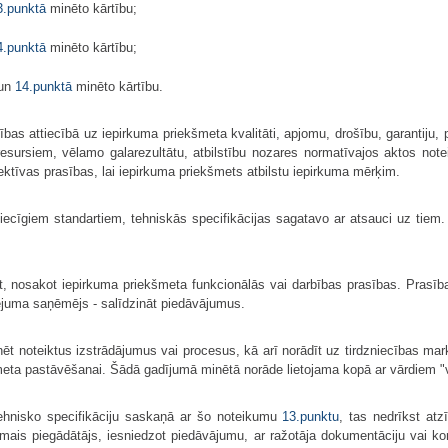
3.punktā
minēto kārtību;
4.punktā
minēto kārtību;
un
14.punktā
minēto kārtību.
sības attiecībā uz iepirkuma priekšmeta kvalitāti, apjomu, drošību, garanti
rsiem, vēlamo galarezultātu, atbilstību nozares normatīvajos aktos notei
ktīvas prasības, lai iepirkuma priekšmets atbilstu iepirkuma mērķim.
tiecīgiem standartiem, tehniskās specifikācijas sagatavo ar atsauci uz tiem
t, nosakot iepirkuma priekšmeta funkcionālās vai darbības prasības. Prasība
ējuma saņēmējs - salīdzināt piedāvājumus.
nēt noteiktus izstrādājumus vai procesus, kā arī norādīt uz tirdzniecības mar
meta pastāvēšanai. Šādā gadījumā minētā norāde lietojama kopā ar vārdiem "v
ehnisko specifikāciju saskaņā ar šo noteikumu
13.punktu
, tas nedrīkst atz
jamais piegādātājs, iesniedzot piedāvājumu, ar ražotāja dokumentāciju vai ko