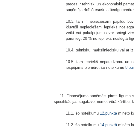
preces ir tehniski un ekonomiski pamat
saņēmēja rīcībā esošo attiecīgo preču 
10.3. tam ir nepieciešami papildu būv
kļuvuši nepieciešami iepriekš noslēgtā
veikt vai pakalpojumus var sniegt vie
pārsniegt 20 % no iepriekš noslēgtā l
10.4. tehnisku, māksliniecisku vai ar i
10.5. tam iepriekš neparedzamu un no
iespējams piemērot šo noteikumu
8.pu
11. Finansējuma saņēmējs pirms līguma sl
specifikācijas sagatavo, ņemot vērā kārtību, 
11.1. šo noteikumu
12.punktā
minēto kā
11.2. šo noteikumu
14.punktā
minēto kā