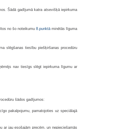
umos. Šādā gadījumā katra atsevišķā iepirkuma
rītos no šo noteikumu
8.punktā
minētās līguma
uma slēgšanas tiesību piešķiršanas procedūru
ēmējs nav tiesīgs slēgt iepirkuma līgumu ar
procedūru šādos gadījumos:
ecīgo pakalpojumu, pamatojoties uz speciālajā
amību ar jau esošajām precēm, un nepieciešamās