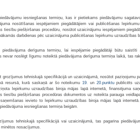
iedāvājumu iesniegšanas termiņu, kas ir pietiekams piedāvājumu sagatavo
juma nosūtīšanas iespējamiem piegādātājiem vai publicēšanas Iepirkumu 
 tiesību piešķiršanas procedūru, nosūtot uzaicinājumu iespējamiem piegādā
o nākamās darbdienas pēc uzaicinājuma publicēšanas Iepirkumu uzraudzības bi
iedāvājuma derīguma termiņu, lai iespējamie piegādātāji būtu saistīti
nevar noslēgt līgumu noteiktā piedāvājuma derīguma termiņa laikā, tas rak
īt grozījumus tehniskajā specifikācijā un uzaicinājumā, nosūtot paziņojumu 
jamā resursā, kurā saskaņā ar šo noteikumu
19.
un
20.punktu
publicēts uz
ziņota Iepirkumu uzraudzības biroja mājas lapā internetā, finansējuma s
 tiesību piešķiršanas procedūras dokumentos uz noteikta parauga veidlap
a saņemšanas ievieto to Iepirkumu uzraudzības biroja mājas lapā internet
s piedāvājuma iesniegšanas termiņa beigām.
ījumus tehniskajā specifikācijā vai uzaicinājumā, tas pagarina piedāvā
minētos nosacījumus.