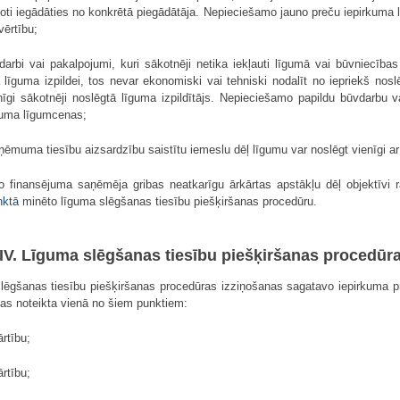
oti iegādāties no konkrētā piegādātāja. Nepieciešamo jauno preču iepirkuma 
vērtību;
darbi vai pakalpojumi, kuri sākotnēji netika iekļauti līgumā vai būvniecība
 līguma izpildei, tos nevar ekonomiski vai tehniski nodalīt no iepriekš nos
nīgi sākotnēji noslēgtā līguma izpildītājs. Nepieciešamo papildu būvdarbu
īguma līgumcenas;
zņēmuma tiesību aizsardzību saistītu iemeslu dēļ līgumu var noslēgt vienīgi ar
 finansējuma saņēmēja gribas neatkarīgu ārkārtas apstākļu dēļ objektīvi r
nktā
minēto līguma slēgšanas tiesību piešķiršanas procedūru.
IV. Līguma slēgšanas tiesību piešķiršanas procedūr
ēgšanas tiesību piešķiršanas procedūras izziņošanas sagatavo iepirkuma pr
kas noteikta vienā no šiem punktiem:
rtību;
rtību;