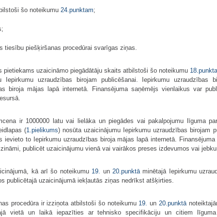
bilstoši šo noteikumu
24.punktam
;
s;
as tiesību piešķiršanas procedūrai svarīgas ziņas.
pietiekams uzaicināmo piegādātāju skaits atbilstoši šo noteikumu
18.punkt
u Iepirkumu uzraudzības birojam publicēšanai. Iepirkumu uzraudzības bir
s biroja mājas lapā internetā. Finansējuma saņēmējs vienlaikus var publ
resursā.
ena ir 1000000 latu vai lielāka un piegādes vai pakalpojumu līguma par
idlapas (
1.pielikums
) nosūta uzaicinājumu Iepirkumu uzraudzības birojam pub
ievieto to Iepirkumu uzraudzības biroja mājas lapā internetā. Finansējuma
 zināmi, publicēt uzaicinājumu vienā vai vairākos preses izdevumos vai jebkur
icinājumā, kā arī šo noteikumu
19.
un
20.punktā
minētajā Iepirkumu uzraudz
 publicētajā uzaicinājumā iekļautās ziņas nedrīkst atšķirties.
nas procedūra ir izziņota atbilstoši šo noteikumu
19.
un
20.punktā
noteiktaj
ajā vietā un laikā iepazīties ar tehnisko specifikāciju un citiem līgum