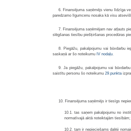
6. Finansējuma saņēmējs vienu līdzīga ve
paredzamo līgumcenu nosaka kā visu atsevi
7. Finansējuma saņēmējam nav atļauts pieg
slēgšanas tiesību piešķiršanas procedūras p
8. Piegāžu, pakalpojumu vai būvdarbu ie
saskaņā ar šo noteikumu
IV nodaļu
.
9. Ja piegāžu, pakalpojumu vai būvdarbu
saistītu personu šo noteikumu
29.punkta
izpra
10. Finansējuma saņēmējs ir tiesīgs nepi
10.1. tas saņem pakalpojumu no institū
normatīvajā aktā noteiktajām tiesībām;
10.2. tam ir nepieciešams daļēji nomai