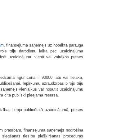
am
, finansējuma saņēmējs uz noteikta parauga
ojs triju darbdienu laikā pēc uzaicinājuma
icēt uzaicinājumu vienā vai vairākos preses
edzamā līgumcena ir 90000 latu vai lielāka,
licēšanai. Iepirkumu uzraudzības birojs triju
 saņēmējs vienlaikus var nosūtīt uzaicinājumu
ā citā publiski pieejamā resursā.
ības biroja publicētajā uzaicināju­mā, preses
ām prasībām, finansējuma saņēmējs nodrošina
a slēgšanas tiesību piešķiršanas procedūras