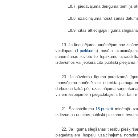
18.7. piedāvājuma derīguma termiņš at
18.8. uzaicinājuma nosūtīšanas datum
18.9. citas attiecīgajai līguma slēgšan
19. Ja finansējuma saņēmējam nav zināms 
veidlapas (
1.pielikums
) nosūta uzaicinājum
saņemšanas ievieto to Iepirkumu uzraudzība
izdevumos vai jebkurā citā publiski pieejamā 
20. Ja būvdarbu līguma paredzamā līgumc
finansējuma saņēmējs uz noteikta parauga ve
darbdienu laikā pēc uzaicinājuma saņemšanas 
visiem iespējamiem piegādātājiem, kuri tam ir
21. Šo noteikumu
18.punktā
minētajā uza
izdevumos un citos publiski pieejamos resursos
22. Ja līguma slēgšanas tiesību piešķirša
piegādātājiem iespēju uzaicinājumā norādīt