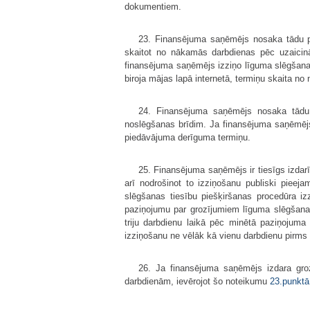
dokumentiem.
23. Finansējuma saņēmējs nosaka tādu p
skaitot no nākamās darbdienas pēc uzaicinā
finansējuma saņēmējs izziņo līguma slēgšanas
biroja mājas lapā internetā, termiņu skaita n
24. Finansējuma saņēmējs nosaka tādu p
noslēgšanas brīdim. Ja finansējuma saņēmējs 
piedāvājuma derīguma termiņu.
25. Finansējuma saņēmējs ir tiesīgs izdar
arī nodrošinot to izziņošanu publiski piee
slēgšanas tiesību piešķiršanas procedūra iz
paziņojumu par grozījumiem līguma slēgšanas
triju darbdienu laikā pēc minētā paziņojum
izziņošanu ne vēlāk kā vienu darbdienu pirm
26. Ja finansējuma saņēmējs izdara groz
darbdienām, ievērojot šo noteikumu
23.punktā