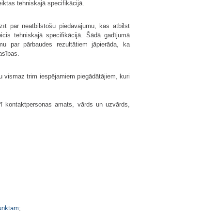
ktas tehniskajā specifikācijā.
tzīt par neatbilstošu piedāvājumu, kas atbilst
icis tehniskajā specifikācijā. Šādā gadījumā
umu par pārbaudes rezultātiem jāpierāda, ka
asības.
u vismaz trim iespējamiem piegādātājiem, kuri
rī kontaktpersonas amats, vārds un uzvārds,
unktam
;