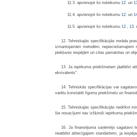
11.3. apvienojot šo noteikumu
12.
un
1
11.4. apvienojot šo noteikumu
12.
un
1
11.5. apvienojot šo noteikumu
12.
,
13.
12. Tehniskajās specifikācijās norāda pra
izmantojamām metodēm, nepieciešamajiem resu
piekļuves iespējām un citas pamatotas un obje
13. Ja iepirkuma priekšmetam jāatbilst at
ekvivalents".
14. Tehniskās specifikācijas var sagatavo
varētu konstatēt līguma priekšmetu un finans
15. Tehniskajās specifikācijās nedrīkst mi
šie nosacījumi nav izšķiroši iepirkuma priekš
16. Ja finansējuma saņēmējs sagatavo t
neatbilst attiecīgajiem standartiem, ja iespē