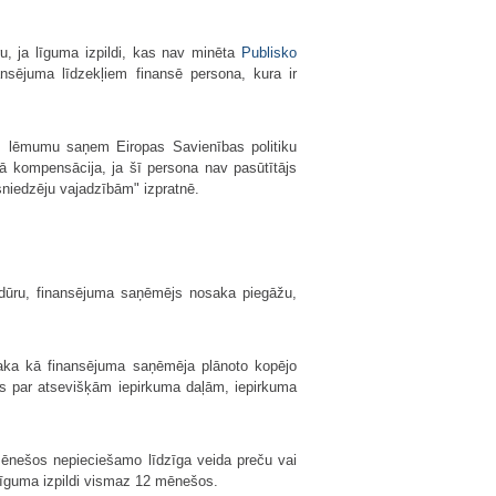
u, ja līguma izpildi, kas nav minēta
Publisko
ansējuma līdzekļiem finansē persona, kura ir
jas lēmumu saņem Eiropas Savienības politiku
kā kompensācija, ja šī persona nav pasūtītājs
niedzēju vajadzībām" izpratnē.
dūru, finansējuma saņēmējs nosaka piegāžu,
saka kā finansējuma saņēmēja plānoto kopējo
mus par atsevišķām iepirkuma daļām, iepirkuma
mēnešos nepieciešamo līdzīga veida preču vai
īguma izpildi vismaz 12 mēnešos.