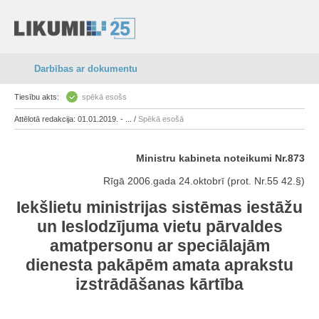
Darbības ar dokumentu
Tiesību akts:
spēkā esošs
Attēlotā redakcija: 01.01.2019. - ... /
Spēkā esošā
Ministru kabineta noteikumi Nr.873
Rīgā 2006.gada 24.oktobrī (prot. Nr.55 42.§)
Iekšlietu ministrijas sistēmas iestāžu
un Ieslodzījuma vietu pārvaldes
amatpersonu ar speciālajām
dienesta pakāpēm amata aprakstu
izstrādāšanas kārtība