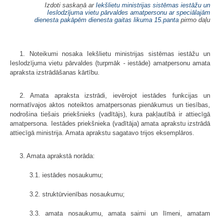
Izdoti saskaņā ar
Iekšlietu ministrijas sistēmas iestāžu un
Ieslodzījuma vietu pārvaldes amatpersonu ar speciālajām
dienesta pakāpēm dienesta gaitas likuma
15.panta
pirmo daļu
1. Noteikumi nosaka Iekšlietu ministrijas sistēmas iestāžu un
Ieslodzījuma vietu pārvaldes (turpmāk - iestāde) amatpersonu amata
apraksta izstrādāšanas kārtību.
2. Amata apraksta izstrādi, ievērojot iestādes funkcijas un
normatīvajos aktos noteiktos amatpersonas pienākumus un tiesības,
nodrošina tiešais priekšnieks (vadītājs), kura pakļautībā ir attiecīgā
amatpersona. Iestādes priekšnieka (vadītāja) amata aprakstu izstrādā
attiecīgā ministrija. Amata aprakstu sagatavo trijos eksemplāros.
3. Amata aprakstā norāda:
3.1. iestādes nosaukumu;
3.2. struktūrvienības nosaukumu;
3.3. amata nosaukumu, amata saimi un līmeni, amatam