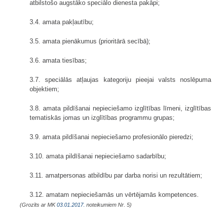
atbilstošo augstāko speciālo dienesta pakāpi;
3.4. amata pakļautību;
3.5. amata pienākumus (prioritārā secībā);
3.6. amata tiesības;
3.7. speciālās atļaujas kategoriju pieejai valsts noslēpuma
objektiem;
3.8. amata pildīšanai nepieciešamo izglītības līmeni, izglītības
tematiskās jomas un izglītības programmu grupas;
3.9. amata pildīšanai nepieciešamo profesionālo pieredzi;
3.10. amata pildīšanai nepieciešamo sadarbību;
3.11. amatpersonas atbildību par darba norisi un rezultātiem;
3.12. amatam nepieciešamās un vērtējamās kompetences.
(Grozīts ar MK
03.01.2017.
noteikumiem Nr. 5)