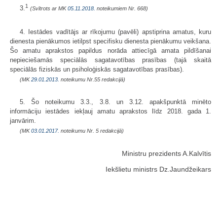
1
3.
(Svītrots ar MK
05.11.2018.
noteikumiem Nr. 668)
4. Iestādes vadītājs ar rīkojumu (pavēli) apstiprina amatus, kuru
dienesta pienākumos ietilpst specifisku dienesta pienākumu veikšana.
Šo amatu aprakstos papildus norāda attiecīgā amata pildīšanai
nepieciešamās speciālās sagatavotības prasības (tajā skaitā
speciālās fiziskās un psiholoģiskās sagatavotības prasības).
(MK
29.01.2013.
noteikumu Nr.55 redakcijā)
5. Šo noteikumu 3.3., 3.8. un 3.12. apakšpunktā minēto
informāciju iestādes iekļauj amatu aprakstos līdz 2018. gada 1.
janvārim.
(MK
03.01.2017.
noteikumu Nr. 5 redakcijā)
Ministru prezidents A.Kalvītis
Iekšlietu ministrs Dz.Jaundžeikars