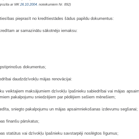
grozīta ar MK
26.10.2004.
noteikumiem Nr. 892)
r tiesības pieprasīt no kredītiestādes šādus papildu dokumentus:
 kredītam ar samazinātu sākotnējo iemaksu:
apstiprinošus dokumentus;
edrībai daudzdzīvokļu mājas renovācijai:
ieku veiktajiem maksājumiem dzīvokļu īpašnieku sabiedrībai vai mājas apsai
umiem pakalpojumu sniedzējiem par pēdējiem sešiem mēnešiem;
redīta, sniegto pakalpojumu un mājas apsaimniekošanas izdevumu segšanai;
bas finanšu pārskatus;
bas statūtus vai dzīvokļu īpašnieku savstarpēji noslēgtos līgumus;