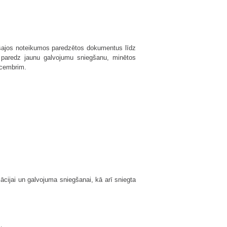
ā šajos noteikumos paredzētos dokumentus līdz
s paredz jaunu galvojumu sniegšanu, minētos
ecembrim.
zācijai un galvojuma sniegšanai, kā arī sniegta