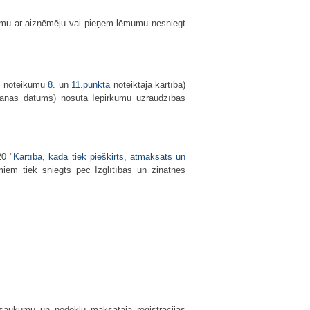
gumu ar aizņēmēju vai pieņem lēmumu nesniegt
šo noteikumu
8.
un
11.punktā
noteiktajā kārtībā)
īšanas datums) nosūta Iepirkumu uzraudzības
20 "
Kārtība, kādā tiek piešķirts, atmaksāts un
miem tiek sniegts pēc Izglītības un zinātnes
osaukumu un nodokļu maksātāja reģistrācijas