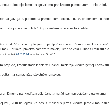
azinātu sākotnējo iemaksu galvojumu par kredīta pamatsummu sniedz līdz
edrībai galvojumu par kredīta pamatsummu sniedz līdz 70 procentiem no izsni
am galvojumu sniedz līdz 100 procentiem no izsniegtā kredīta.
mēru, kreditēšanas un galvojuma apkalpošanas nosacījumus nosaka sadarbīb
ums). Par katru projektā paredzēto mājokļu kredīta veidu Finanšu ministrija a
grozīta ar MK
26.10.2004.
noteikumiem Nr. 892)
m projektā, kredītiestāde iesniedz Finanšu ministrijā kredīta ņēmēju sarakst
 kredītam ar samazinātu sākotnējo iemaksu:
mu un lēmumu par kredīta piešķiršanu ar norādi par nepieciešamo galvojumu;
ējumu, kuru ne agrāk kā sešus mēnešus pirms kredīta pieteikuma iesnie