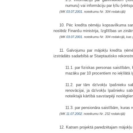
numuru) vai informāciju par ķīlu (vērt
(MK
03.07.2001.
noteikumu Nr. 304 redakcijā)
10. Pēc kredīta ņēmēju kopsavilkuma sar
noslēdz Finanšu ministrija, Izglītības un zinātn
(MK
03.07.2001.
noteikumu Nr. 304 redakcijā, kas 
11. Galvojumu par mājokļu kredīta ņēmē
izstrādāts sadarbībā ar Starptautisko rekonstr
11.1. par fiziskas personas saistībām,
mazāku par 10 procentiem no ieķīlātā 
11.2. par tām dzīvokļu īpašnieku sa
renovācijai, ja dzīvokļu īpašnieku s
noteiktajā kārtībā savstarpēji noslēgt
11.3. par pensionāra saistībām, kuras 
(MK
11.07.2002.
noteikumu Nr. 232 redakcijā)
12. Katram projektā paredzētajam mājokļu 