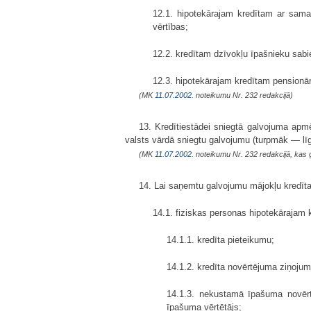
12.1. hipotekārajam kredītam ar sam
vērtības;
12.2. kredītam dzīvokļu īpašnieku sabi
12.3. hipotekārajam kredītam pensionār
(MK
11.07.2002.
noteikumu Nr. 232 redakcijā)
13. Kredītiestādei sniegtā galvojuma ap
valsts vārdā sniegtu galvojumu (turpmāk — līg
(MK
11.07.2002.
noteikumu Nr. 232 redakcijā, kas 
14. Lai saņemtu galvojumu mājokļu kredīta
14.1. fiziskas personas hipotekārajam
14.1.1. kredīta pieteikumu;
14.1.2. kredīta novērtējuma ziņoju
14.1.3. nekustamā īpašuma novērt
īpašuma vērtētājs;