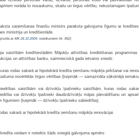
spapīriem norāda to nosaukumu, skaitu un tirgus vērtību, nekustamajam īpašu
aksta saņemšanas finanšu ministrs paraksta galvojuma līgumu ar kredīties
es ministrija un kredītiestāde.
grozīta ar MK
26.10.2004.
noteikumiem Nr. 892)
ja saistībām kredītiestādēm Mājokļu attīstības kreditēšanas programmas 
ukcijas un attīstības banku, saimnieciskā gada ietvaros sniedz:
 kuras rodas sakarā ar hipotekārā kredīta ņemšanu mājokļa pirkšanai vai reno
īpašuma novērtētās tirgus vērtības (turpmāk — samazināta sākotnējā iemaksa
biedrības saistībām vai dzīvokļu īpašnieku saistībām, kuras rodas sak
abiedrība vai dzīvokļu īpašnieki daudzdzīvokļu mājas pārvaldīšanu un aps
iem līgumiem (turpmāk — dzīvokļu īpašnieku sabiedrība);
rodas sakarā ar hipotekārā kredīta ņemšanu mājokļa renovācijai.
kredīta veidam ir noteikts šāds sniegtā galvojuma apmērs: