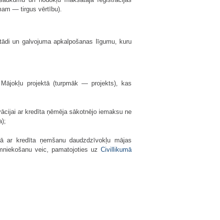
mam — tirgus vērtību).
tādi un galvojuma apkalpošanas līgumu, kuru
Mājokļu projektā (turpmāk — projekts), kas
vācijai ar kredīta ņēmēja sākotnējo iemaksu ne
);
arā ar kredīta ņemšanu daudzdzīvokļu mājas
aimniekošanu veic, pamatojoties uz
Civillikumā