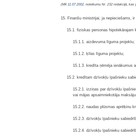
(MK
11.07.2002.
noteikumu Nr. 232 redakcijā, kas 
15. Finanšu ministrijai, ja nepieciešams, i
15.1. fiziskas personas hipotekārajam
15.1.1. aizdevuma līguma projektu;
15.1.2. ķīlas līguma projektu;
15.1.3. kredīta ņēmēja ienākumus 
15.2. kredītam dzīvokļu īpašnieku sabi
15.2.1. izziņas par dzīvokļu īpašn
vai mājas apsaimniekotāja maksāj
15.2.2. naudas plūsmas aprēķinu k
15.2.3. dzīvokļu īpašnieku sabiedrī
15.2.4. dzīvokļu īpašnieku sabiedrī