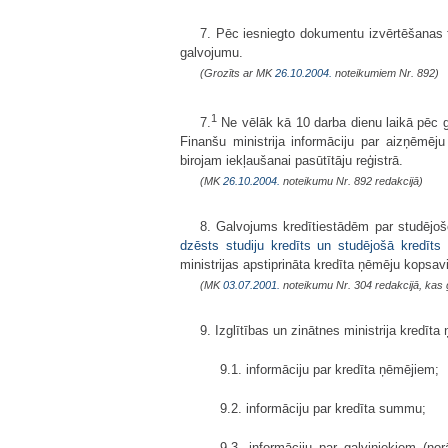
7. Pēc iesniegto dokumentu izvērtēšanas
galvojumu.
(Grozīts ar MK
26.10.2004.
noteikumiem Nr. 892)
1
7.
Ne vēlāk kā 10 darba dienu laikā pēc 
Finanšu ministrija informāciju par aizņēmē
birojam iekļaušanai pasūtītāju reģistrā.
(MK
26.10.2004.
noteikumu Nr. 892 redakcijā)
8. Galvojums kredītiestādēm par studējoš
dzēsts studiju kredīts un studējošā kredīts
ministrijas apstiprināta kredīta ņēmēju kopsa
(MK
03.07.2001.
noteikumu Nr. 304 redakcijā, kas 
9. Izglītības un zinātnes ministrija kredīt
9.1. informāciju par kredīta ņēmējiem;
9.2. informāciju par kredīta summu;
9.3. informāciju par galviniekiem (n