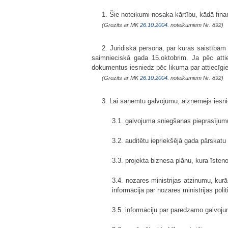
1. Šie noteikumi nosaka kārtību, kādā fina
(Grozīts ar MK
26.10.2004.
noteikumiem Nr. 892)
2. Juridiskā persona, par kuras saistībā
saimnieciskā gada 15.oktobrim. Ja pēc atti
dokumentus iesniedz pēc likuma par attiecīg
(Grozīts ar MK
26.10.2004.
noteikumiem Nr. 892)
3. Lai saņemtu galvojumu, aizņēmējs iesn
3.1. galvojuma sniegšanas pieprasījum
3.2. auditētu iepriekšējā gada pārskatu
3.3. projekta biznesa plānu, kura īste
3.4. nozares ministrijas atzinumu, kurā
informācija par nozares ministrijas poli
3.5. informāciju par paredzamo galvoj