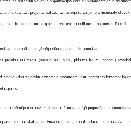
ģistrācijas apliecību vai citus organizācijas darbību reglamentējošus dokumen
sa plāna kvalitāti, projekta realizācijas iespējām, aizņēmēja finansiālo stāv
š noteikts konkursa kārtībā (pirms konkursa tā nolikumu saskaņo ar Finanšu m
r tiesības pieprasīt no aizņēmēja šādus papildu dokumentus:
ātu projekta realizāciju (sadarbības līgumi, pirkuma līgumi, nodomu protoko
ai noteiktu tirgus vērtību aizņēmēja īpašumam, kuru paredzēts izmantot kā g
rūtinājumiem.
us aizņēmējs iesniedz 20 dienu laikā no attiecīgā pieprasījuma saņemšana
pamatojuma izskatīšanas Finanšu ministrija analizē kredītrisku, nosaka risk