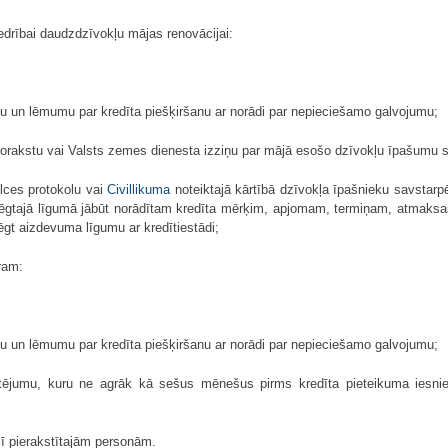
edrībai daudzdzīvokļu mājas renovācijai:
mu un lēmumu par kredīta piešķiršanu ar norādi par nepieciešamo galvojumu;
rakstu vai Valsts zemes dienesta izziņu par mājā esošo dzīvokļu īpašumu s
lces protokolu vai
Civillikuma
noteiktajā kārtībā dzīvokļa īpašnieku savstarp
slēgtajā līgumā jābūt norādītam kredīta mērķim, apjomam, termiņam, atmaksa
gt aizdevuma līgumu ar kredītiestādi;
ram:
mu un lēmumu par kredīta piešķiršanu ar norādi par nepieciešamo galvojumu;
ējumu, kuru ne agrāk kā sešus mēnešus pirms kredīta pieteikuma iesnie
lī pierakstītajām personām.