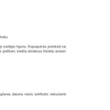
kaitu;
ēji noslēgto līgumu. Kopsapulces protokolā vai
s grafikam, kredīta atmaksas līdzekļu avotam
gšanas datuma veicis sertificēts nekustamā