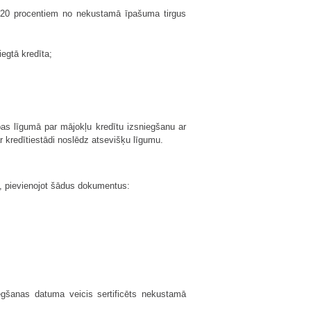
 20 procentiem no nekustamā īpašuma tirgus
egtā kredīta;
as līgumā par mājokļu kredītu izsniegšanu ar
r kredītiestādi noslēdz atsevišķu līgumu.
u, pievienojot šādus dokumentus:
gšanas datuma veicis sertificēts nekustamā