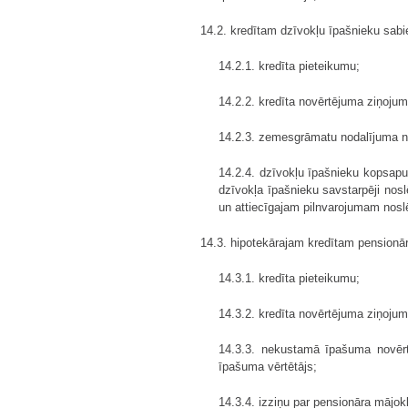
14.2. kredītam dzīvokļu īpašnieku sabi
14.2.1. kredīta pieteikumu;
14.2.2. kredīta novērtējuma ziņoju
14.2.3. zemesgrāmatu nodalījuma no
14.2.4. dzīvokļu īpašnieku kopsapu
dzīvokļa īpašnieku savstarpēji no
un attiecīgajam pilnvarojumam noslē
14.3. hipotekārajam kredītam pensionā
14.3.1. kredīta pieteikumu;
14.3.2. kredīta novērtējuma ziņoju
14.3.3. nekustamā īpašuma novērt
īpašuma vērtētājs;
14.3.4. izziņu par pensionāra mājok