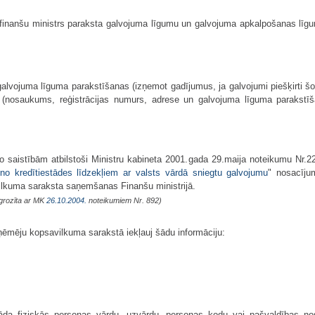
 finanšu ministrs paraksta galvojuma līgumu un galvojuma apkalpošanas lī
galvojuma līguma parakstīšanas (izņemot gadījumus, ja galvojumi piešķirti 
ju (nosaukums, reģistrācijas numurs, adrese un galvojuma līguma parakst
o saistībām atbilstoši Ministru kabineta 2001.gada 29.maija noteikumu Nr.2
 no kredītiestādes līdzekļiem ar valsts vārdā sniegtu galvojumu
" nosacīju
vilkuma saraksta saņemšanas Finanšu ministrijā.
grozīta ar MK
26.10.2004.
noteikumiem Nr. 892)
a ņēmēju kopsavilkuma sarakstā iekļauj šādu informāciju:
orāda fiziskās personas vārdu, uzvārdu, personas kodu vai pašvaldības n