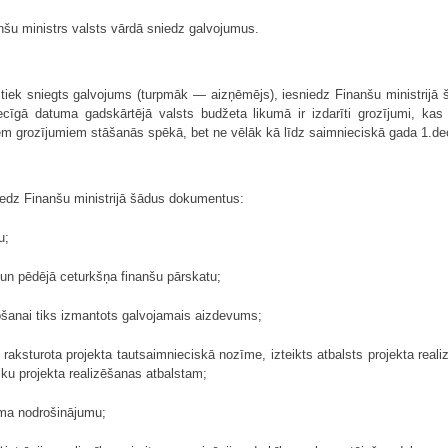
nšu ministrs valsts vārdā sniedz galvojumus.
m tiek sniegts galvojums (turpmāk — aizņēmējs), iesniedz Finanšu ministrij
ecīgā datuma gadskārtējā valsts budžeta likumā ir izdarīti grozījumi, ka
iem grozījumiem stāšanās spēkā, bet ne vēlāk kā līdz saimnieciskā gada 1.d
iedz Finanšu ministrijā šādus dokumentus:
u;
 un pēdējā ceturkšņa finanšu pārskatu;
nošanai tiks izmantots galvojamais aizdevums;
 raksturota projekta tautsaimnieciskā nozīme, izteikts atbalsts projekta reali
tiku projekta realizēšanas atbalstam;
uma nodrošinājumu;