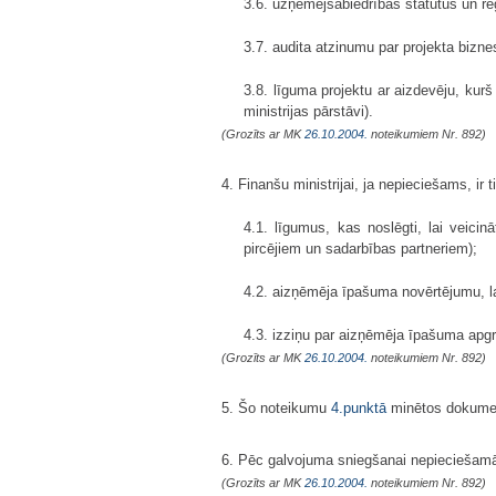
3.6. uzņēmējsabiedrības statūtus un re
3.7. audita atzinumu par projekta bizne
3.8. līguma projektu ar aizdevēju, kur
ministrijas pārstāvi).
(Grozīts ar MK
26.10.2004.
noteikumiem Nr. 892)
4. Finanšu ministrijai, ja nepieciešams, i
4.1. līgumus, kas noslēgti, lai veicin
pircējiem un sadarbības partneriem);
4.2. aizņēmēja īpašuma novērtējumu, l
4.3. izziņu par aizņēmēja īpašuma apg
(Grozīts ar MK
26.10.2004.
noteikumiem Nr. 892)
5. Šo noteikumu
4.punktā
minētos dokument
6. Pēc galvojuma sniegšanai nepieciešamā 
(Grozīts ar MK
26.10.2004.
noteikumiem Nr. 892)