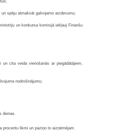
tus;
okli un spēju atmaksāt galvojamo aizdevumu;
inistriju un konkursa komisijā iekļauj Finanšu
li un cita veida vienošanās ar piegādātājiem,
alvojuma nodrošinājumu;
s dienas.
a procentu likmi un paziņo to aizņēmējam.