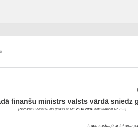
kā
ādā finanšu ministrs valsts vārdā sniedz
(Noteikumu nosaukums grozīts ar MK
26.10.2004.
noteikumiem Nr. 892)
Izdoti saskaņā ar Likuma pa