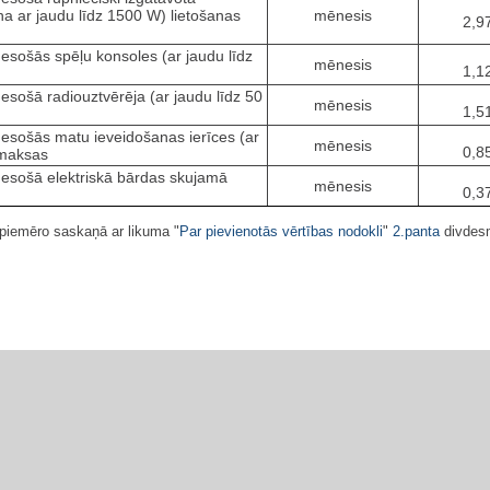
nna ar jaudu līdz 1500 W) lietošanas
mēnesis
2,9
 esošās spēļu konsoles (ar jaudu līdz
mēnesis
1,1
 esošā radiouztvērēja (ar jaudu līdz 50
mēnesis
1,5
 esošās matu ieveidošanas ierīces (ar
mēnesis
0,8
zmaksas
ā esošā elektriskā bārdas skujamā
mēnesis
0,3
epiemēro saskaņā ar likuma "
Par pievienotās vērtības nodokli
"
2.panta
divdesm