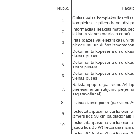
Nr.p.k.
Pakal
Gultas veļas komplekts ilgstošās
1.
komplekts – spilvendrāna, divi pal
Informācijas ieraksts matricā p
2.
iekļauta vienas matricas cena)
Plīts (gāzes vai elektriskās), vi
3.
piederumu un dušas izmantošana 
Dokumentu kopēšana un drukāša
4.
vienas puses
Dokumentu kopēšana un drukāša
5.
abām pusēm
Dokumentu kopēšana un drukāša
6.
vienas puses
Rakstāmpapīrs (par vienu A4 lap
7.
pienesumu un sūtījumu pieņemš
sagatavošanai)
8.
Izziņas izsniegšana (par vienu A
Ieslodzītā īpašumā vai lietojum
9.
izmērs līdz 50 cm pa diagonāli) 
Ieslodzītā īpašumā vai lietojum
10.
jaudu līdz 35 W) lietošanas izm
Ieslodzītā īpašumā vai lietojumā