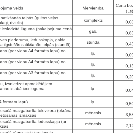
Cena be
pojuma veids
Mērvienība
(Ls
 satikšanās telpās (gultas veļas
komplekts
0,6
agi, dvielis)
ēc ieslodzītā lūguma (pakalpojuma cenā
gab.
0,8
rtuves piederumu, ledusskapja, galda
stunda
0,4
ilgstošās satikšanās telpās (stundā)
na (par vienu A4 formāta lapu) no
lp.
0,0
na (par vienu A4 formāta lapu) no
lp.
0,1
na (par vienu A3 formāta lapu) no
lp.
0,2
u, izsniedzot apmeklētājiem
anas istabā iesnieguma
lp.
0,0
4 formāta lapu)
lp.
0,5
ā esošā mazgabarīta televizora (ekrāna
mēnesis
3,5
lietošanas izmaksas
ā esošā mazgabarīta ledusskapja (ar
mēnesis
2,1
aksas
 esošā rūpnieciski izgatavota