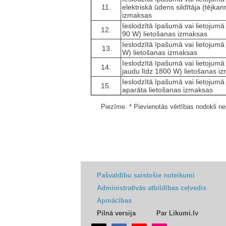
11.
elektriskā ūdens sildītāja (tējka
izmaksas
Ieslodzītā īpašumā vai lietojumā
12.
90 W) lietošanas izmaksas
Ieslodzītā īpašumā vai lietojumā
13.
W) lietošanas izmaksas
Ieslodzītā īpašumā vai lietojumā
14.
jaudu līdz 1800 W) lietošanas i
Ieslodzītā īpašumā vai lietojum
15.
aparāta lietošanas izmaksas
Piezīme. * Pievienotās vērtības nodokli n
Pašvaldību saistošie noteikumi
Administratīvās atbildības ceļvedis
Apmācības
Pilnā versija
Par Likumi.lv