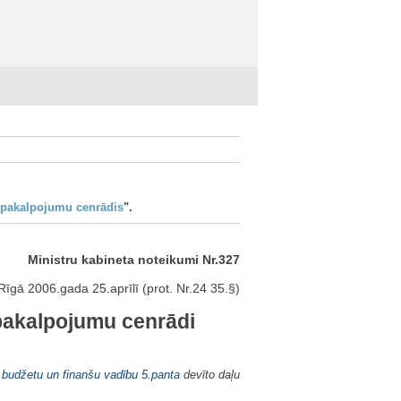
 pakalpojumu cenrādis
".
Ministru kabineta noteikumi Nr.327
Rīgā 2006.gada 25.aprīlī (prot. Nr.24 35.§)
pakalpojumu cenrādi
 budžetu un finanšu vadību
5.panta
devīto daļu