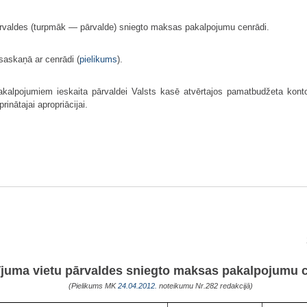
ārvaldes (turpmāk — pārvalde) sniegto maksas pakalpojumu cenrādi.
askaņā ar cenrādi (
pielikums
).
alpojumiem ieskaita pārvaldei Valsts kasē atvērtajos pamatbudžeta kontos
inātajai apropriācijai.
ījuma vietu pārvaldes sniegto maksas pakalpojumu 
(Pielikums MK
24.04.2012.
noteikumu Nr.282 redakcijā)