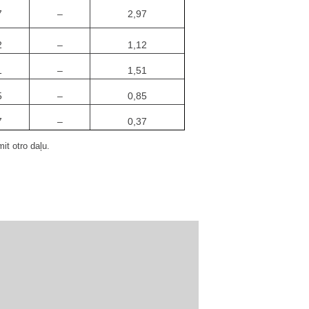
7
–
2,97
2
–
1,12
1
–
1,51
5
–
0,85
7
–
0,37
it otro daļu.