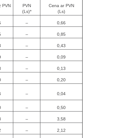
z PVN
PVN
Cena ar PVN
)
(Ls)*
(Ls)
6
–
0,66
5
–
0,85
3
–
0,43
9
–
0,09
3
–
0,13
0
–
0,20
4
–
0,04
0
–
0,50
8
–
3,58
2
–
2,12