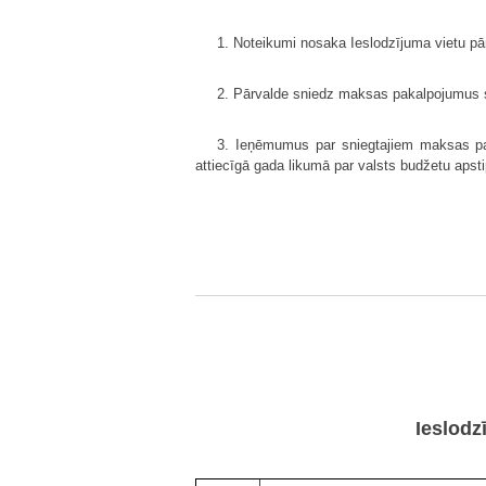
1. Noteikumi nosaka Ieslodzījuma vietu p
2. Pārvalde sniedz maksas pakalpojumus s
3. Ieņēmumus par sniegtajiem maksas pak
attiecīgā gada likumā par valsts budžetu apstipr
Ieslodz