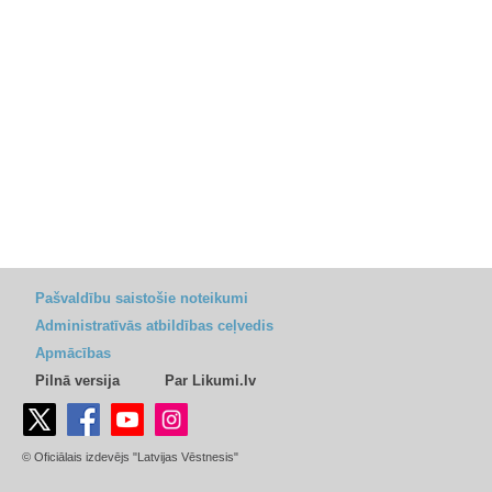
Pašvaldību saistošie noteikumi
Administratīvās atbildības ceļvedis
Apmācības
Pilnā versija
Par Likumi.lv
© Oficiālais izdevējs "Latvijas Vēstnesis"