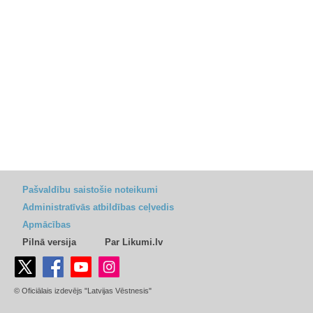
Pašvaldību saistošie noteikumi
Administratīvās atbildības ceļvedis
Apmācības
Pilnā versija
Par Likumi.lv
© Oficiālais izdevējs "Latvijas Vēstnesis"