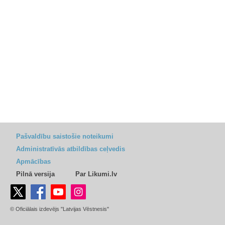
Pašvaldību saistošie noteikumi
Administratīvās atbildības ceļvedis
Apmācības
Pilnā versija
Par Likumi.lv
© Oficiālais izdevējs "Latvijas Vēstnesis"