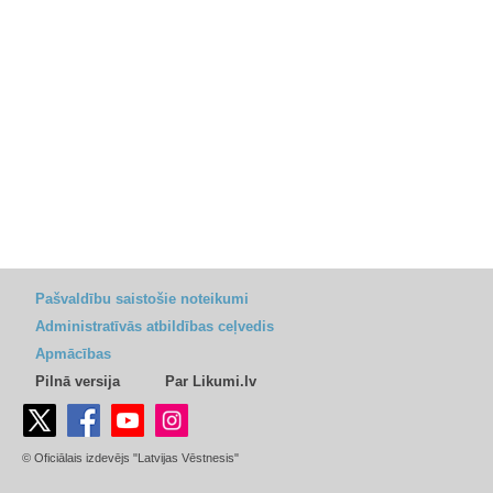
Pašvaldību saistošie noteikumi
Administratīvās atbildības ceļvedis
Apmācības
Pilnā versija
Par Likumi.lv
© Oficiālais izdevējs "Latvijas Vēstnesis"