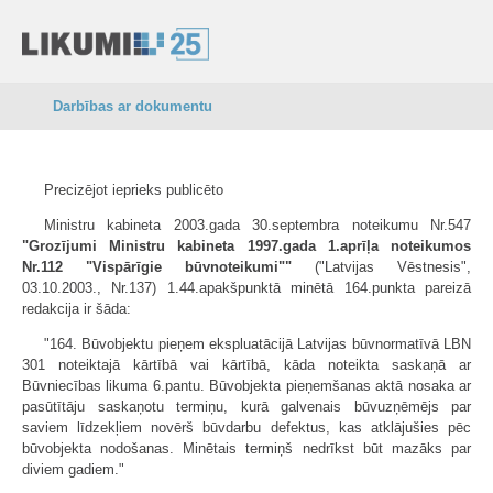
Darbības ar dokumentu
Precizējot ieprieks publicēto
Ministru kabineta 2003.gada 30.septembra noteikumu Nr.547
"Grozījumi Ministru kabineta 1997.gada 1.aprīļa noteikumos
Nr.112 "Vispārīgie būvnoteikumi""
("Latvijas Vēstnesis",
03.10.2003., Nr.137) 1.44.apakšpunktā minētā 164.punkta pareizā
redakcija ir šāda:
"164. Būvobjektu pieņem ekspluatācijā Latvijas būvnormatīvā LBN
301 noteiktajā kārtībā vai kārtībā, kāda noteikta saskaņā ar
Būvniecības likuma 6.pantu. Būvobjekta pieņemšanas aktā nosaka ar
pasūtītāju saskaņotu termiņu, kurā galvenais būvuzņēmējs par
saviem līdzekļiem novērš būvdarbu defektus, kas atklājušies pēc
būvobjekta nodošanas. Minētais termiņš nedrīkst būt mazāks par
diviem gadiem."