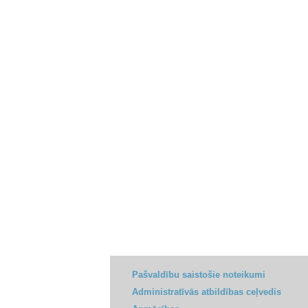
Pašvaldību saistošie noteikumi
Administratīvās atbildības ceļvedis