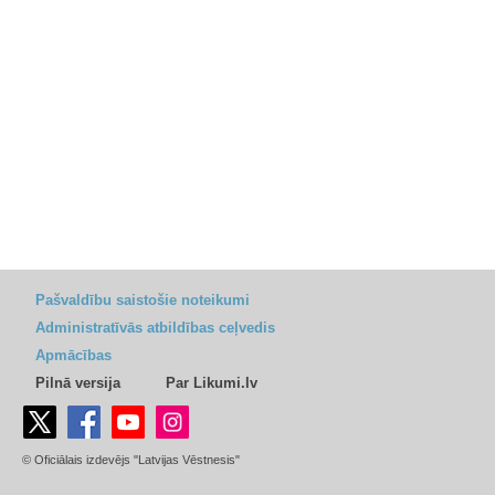
Pašvaldību saistošie noteikumi
Administratīvās atbildības ceļvedis
Apmācības
Pilnā versija
Par Likumi.lv
© Oficiālais izdevējs "Latvijas Vēstnesis"