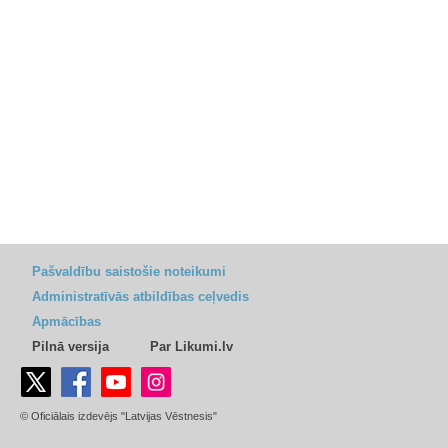
Pašvaldību saistošie noteikumi
Administratīvās atbildības ceļvedis
Apmācības
Pilnā versija
Par Likumi.lv
© Oficiālais izdevējs "Latvijas Vēstnesis"