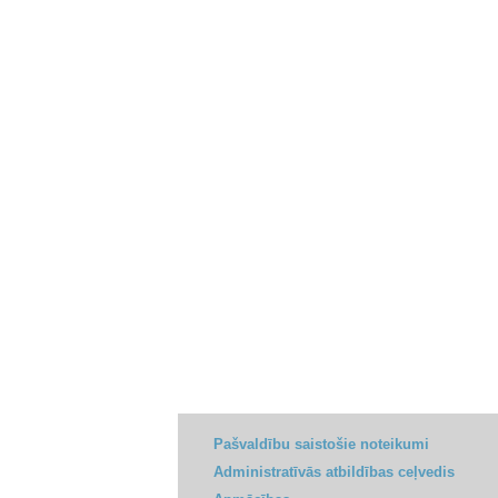
Pašvaldību saistošie noteikumi
Administratīvās atbildības ceļvedis