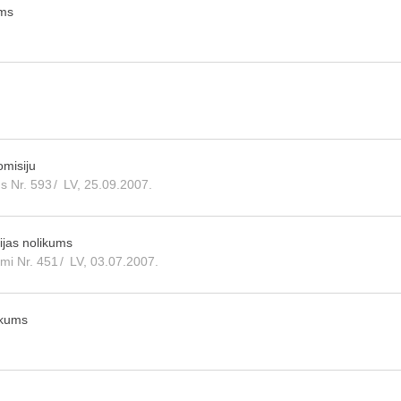
ums
omisiju
ms Nr. 593
/
LV, 25.09.2007.
ijas nolikums
umi Nr. 451
/
LV, 03.07.2007.
ikums