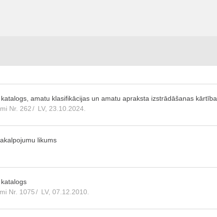
u katalogs, amatu klasifikācijas un amatu apraksta izstrādāšanas kārtīb
umi Nr. 262
/
LV, 23.10.2024.
pakalpojumu likums
 katalogs
umi Nr. 1075
/
LV, 07.12.2010.