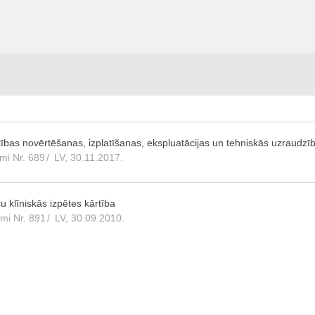
lstības novērtēšanas, izplatīšanas, ekspluatācijas un tehniskās uzraudzī
mi Nr. 689
/
LV, 30.11.2017.
u klīniskās izpētes kārtība
umi Nr. 891
/
LV, 30.09.2010.