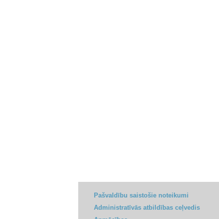
Pašvaldību saistošie noteikumi
Administratīvās atbildības ceļvedis