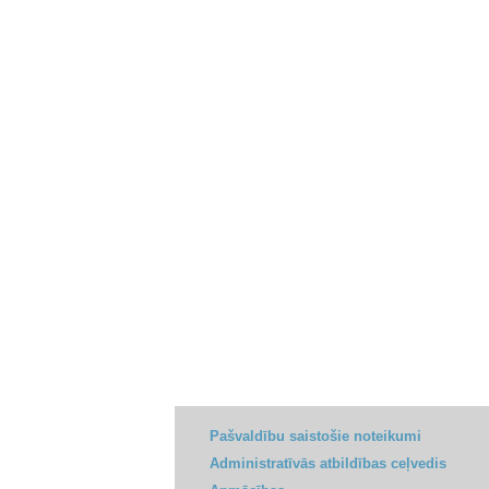
Pašvaldību saistošie noteikumi
Administratīvās atbildības ceļvedis