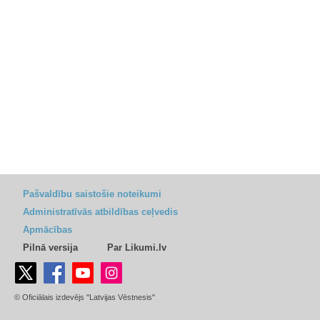
Pašvaldību saistošie noteikumi
Administratīvās atbildības ceļvedis
Apmācības
Pilnā versija
Par Likumi.lv
© Oficiālais izdevējs "Latvijas Vēstnesis"