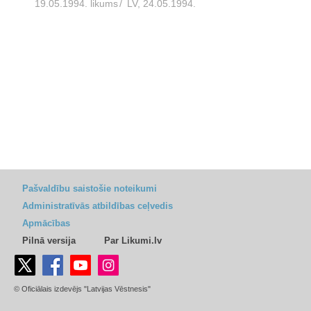
19.05.1994. likums
/
LV, 24.05.1994.
Pašvaldību saistošie noteikumi
Administratīvās atbildības ceļvedis
Apmācības
Pilnā versija
Par Likumi.lv
© Oficiālais izdevējs "Latvijas Vēstnesis"