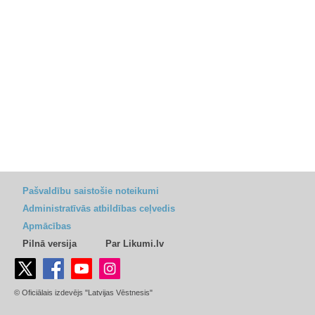
Pašvaldību saistošie noteikumi
Administratīvās atbildības ceļvedis
Apmācības
Pilnā versija
Par Likumi.lv
© Oficiālais izdevējs "Latvijas Vēstnesis"