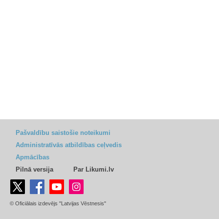
Pašvaldību saistošie noteikumi
Administratīvās atbildības ceļvedis
Apmācības
Pilnā versija
Par Likumi.lv
© Oficiālais izdevējs "Latvijas Vēstnesis"